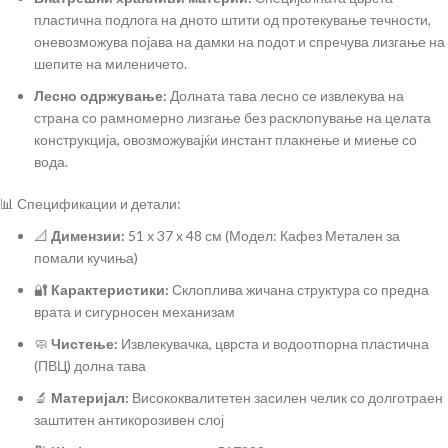
пластична подлога на дното штити од протекување течности,
оневозможува појава на дамки на подот и спречува лизгање на
шепите на миленичето.
Лесно одржување:
Долната тава лесно се извлекува на
страна со рамномерно лизгање без расклопување на целата
конструкција, овозможувајќи инстант плакнење и миење со
вода.
📊 Спецификации и детали:
📐
Димензии:
51 x 37 x 48 см (Модел: Кафез Метален за
помали кучиња)
🔐
Карактеристики:
Склоплива жичана структура со предна
врата и сигурносен механизам
🧼
Чистење:
Извлекувачка, цврста и водоотпорна пластична
(ПВЦ) долна тава
🔬
Материјал:
Висококвалитетен засилен челик со долготраен
заштитен антикорозивен слој