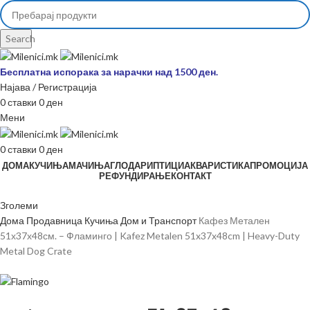
Search
Бесплатна испорака за нарачки над 1500 ден.
Најава / Регистрација
0
ставки
0
ден
Мени
0
ставки
0
ден
ДОМА
КУЧИЊА
МАЧИЊА
ГЛОДАРИ
ПТИЦИ
АКВАРИСТИКА
ПРОМОЦИЈА
РЕФУНДИРАЊЕ
КОНТАКТ
Зголеми
Дома
Продавница
Кучиња
Дом и Транспорт
Кафез Метален
51х37х48см. – Фламинго | Kafez Metalen 51x37x48cm | Heavy-Duty
Metal Dog Crate