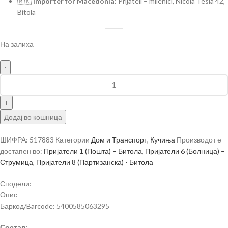
🇲🇰
Importer for Macedonia:
Prijateli – milenici, Nicola Tesla 42,
Bitola
На залиха
Додај во кошница
ШИФРА:
517883
Категории
Дом и Транспорт
,
Кучиња
Производот е
достапен во:
Пријатели 1 (Пошта) – Битола
,
Пријатели 6 (Болница) –
Струмица
,
Пријатели 8 (Партизанска) - Битола
Сподели:
Опис
Баркод/Barcode: 5400585063295
Состав: