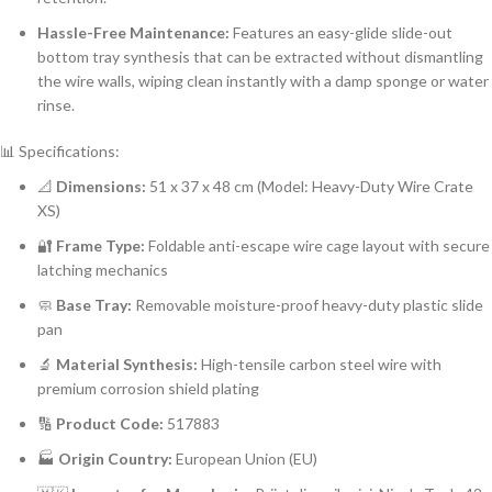
Hassle-Free Maintenance:
Features an easy-glide slide-out
bottom tray synthesis that can be extracted without dismantling
the wire walls, wiping clean instantly with a damp sponge or water
rinse.
📊 Specifications:
📐
Dimensions:
51 x 37 x 48 cm (Model: Heavy-Duty Wire Crate
XS)
🔐
Frame Type:
Foldable anti-escape wire cage layout with secure
latching mechanics
🧼
Base Tray:
Removable moisture-proof heavy-duty plastic slide
pan
🔬
Material Synthesis:
High-tensile carbon steel wire with
premium corrosion shield plating
🔢
Product Code:
517883
🏭
Origin Country:
European Union (EU)