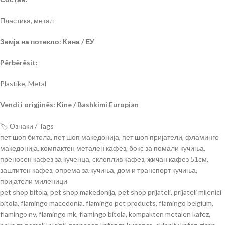
Пластика, метал
Земја на потекло: Кина / ЕУ
Përbërësit:
Plastike, Metal
Vendi i origjinës: Kine / Bashkimi Europian
🏷️ Ознаки / Tags
пет шоп битола, пет шоп македонија, пет шоп пријатели, фламинго
македонија, компактен метален кафез, бокс за помали кучиња,
преносен кафез за кученца, склоплив кафез, жичан кафез 51см,
заштитен кафез, опрема за кучиња, дом и транспорт кучиња,
пријатели миленици
pet shop bitola, pet shop makedonija, pet shop prijateli, prijateli milenici
bitola, flamingo macedonia, flamingo pet products, flamingo belgium,
flamingo nv, flamingo mk, flamingo bitola, kompakten metalen kafez,