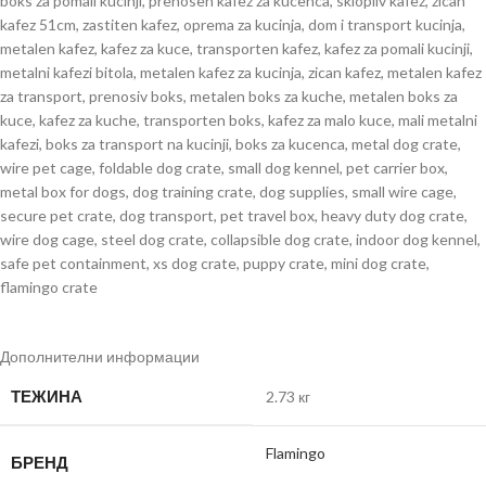
boks za pomali kucinji, prenosen kafez za kucenca, sklopliv kafez, zican
kafez 51cm, zastiten kafez, oprema za kucinja, dom i transport kucinja,
metalen kafez, kafez za kuce, transporten kafez, kafez za pomali kucinji,
metalni kafezi bitola, metalen kafez za kucinja, zican kafez, metalen kafez
za transport, prenosiv boks, metalen boks za kuche, metalen boks za
kuce, kafez za kuche, transporten boks, kafez za malo kuce, mali metalni
kafezi, boks za transport na kucinji, boks za kucenca, metal dog crate,
wire pet cage, foldable dog crate, small dog kennel, pet carrier box,
metal box for dogs, dog training crate, dog supplies, small wire cage,
secure pet crate, dog transport, pet travel box, heavy duty dog crate,
wire dog cage, steel dog crate, collapsible dog crate, indoor dog kennel,
safe pet containment, xs dog crate, puppy crate, mini dog crate,
flamingo crate
Дополнителни информации
ТЕЖИНА
2.73 кг
Flamingo
БРЕНД