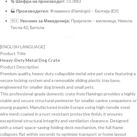
🔢
Шифра на производот:
517883
🏭
Производител:
Фламинго (Flamingo) – Белгија (ЕУ)
🇲🇰
Увозник за Македонија:
Пријатели – миленици, Никола
Тесла 42, Битола
[ENGLISH LANGUAGE]
Product Title
Heavy-Duty Metal Dog Crate
Product Description
Premium quality, heavy-duty collapsible metal wire pet crate featuring a
secure locking system and a removable sliding plastic tray base,
engineered for smaller dog breeds and small pets.
This professional-grade domestic crate from Flamingo provides a highly
stable and secure structural perimeter for smaller canine companions or
young puppies. Manufactured inside Europe using high-tensile steel
wire mesh coated in a rust-resistant protective finish, it ensures
exceptional structural integrity and ventilation clearance. Designed
with a smart space-saving folding deck mechanism, the full frame
collapses flat within seconds to optimize transport or home layout