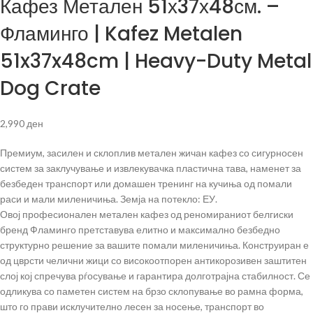
Кафез Метален 51х37х48см. –
Фламинго | Kafez Metalen
51x37x48cm | Heavy-Duty Metal
Dog Crate
2,990
ден
Премиум, засилен и склоплив метален жичан кафез со сигурносен
систем за заклучување и извлекувачка пластична тава, наменет за
безбеден транспорт или домашен тренинг на кучиња од помали
раси и мали миленичиња. Земја на потекло: ЕУ.
Овој професионален метален кафез од реномираниот белгиски
бренд Фламинго претставува елитно и максимално безбедно
структурно решение за вашите помали миленичиња. Конструиран е
од цврсти челични жици со високоотпорен антикорозивен заштитен
слој кој спречува рѓосување и гарантира долготрајна стабилност. Се
одликува со паметен систем на брзо склопување во рамна форма,
што го прави исклучително лесен за носење, транспорт во