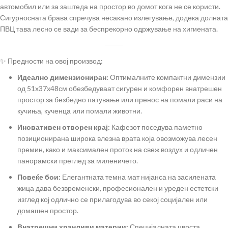
автомобил или за заштеда на простор во домот кога не се користи.
Сигурносната брава спречува несакано излегување, додека долната
ПВЦ тава лесно се вади за беспрекорно одржување на хигиената.
✨ Предности на овој производ:
Идеално димензиониран:
Оптималните компактни димензии
од 51x37x48см обезбедуваат сигурен и комфорен внатрешен
простор за безбедно патување или пренос на помали раси на
кучиња, кученца или помали животни.
Иновативен отворен крај:
Кафезот поседува паметно
позиционирана широка влезна врата која овозможува лесен
премин, како и максимален проток на свеж воздух и одличен
панорамски преглед за миленичето.
Повеќе бои:
Елегантната темна мат нијанса на засилената
жица дава безвременски, професионален и уреден естетски
изглед кој одлично се прилагодува во секој социјален или
домашен простор.
Внатрешни хранливи материи:
Специјалната цврста