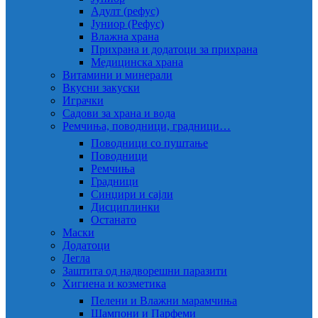
Адулт (рефус)
Јуниор (Рефус)
Влажна храна
Прихрана и додатоци за прихрана
Медицинска храна
Витамини и минерали
Вкусни закуски
Играчки
Садови за храна и вода
Ремчиња, поводници, градници…
Поводници со пуштање
Поводници
Ремчиња
Градници
Синџири и сајли
Дисциплинки
Останато
Маски
Додатоци
Легла
Заштита од надворешни паразити
Хигиена и козметика
Пелени и Влажни марамчиња
Шампони и Парфеми