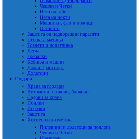
Шампони / Дезодоранси
Чешли и Четки
Нега на заби
Нега на нокти
Машинки, фен и ножици
Останато
Заштита од надворешни паразити
Песок за мачиња
Тоалети и лопатчиња
Легла
Гребалки
Ќебиња и машни
Дом и Транспорт
Додатоци
Глодари
Храна за глодари
Витамини, стикови, блокови
Садови за храна
Поилки
Играчки
Заштита
Хигиена и козметика
Пилевини и додатоци за подлога
Чешли и Четки
Шампони