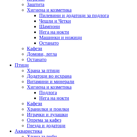
Заштита
Хигиена и козметика
Пилевини и додатоци за подлога
Чешли и Четки
Шампони
Нега на нокти
Машинки и ножици
Останато
Кафези
Домови, легла
Останато
Птици
Храна за птици
Додатоци во исхрана
Витамини и минерали
Хигиена и козметика
Подлога
Нега на нокти
Кафези
Хранилки и поилки
Играчки и лулашки
Опрема за кафез
Гнезда и додатоци
Акваристика
Храна за риби