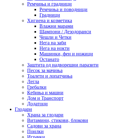
Ремчиња и градници
Ремчиња и поводници
Градници
Хигиена и козметика
Влажни марами
Шампони / Дезодоранси
Чешли и Четки
Нега на заби
Нега на нокти
Машинки, фен и ножици
Останато
Заштита од надворешни паразити
Песок за мачиња
Тоалети и лопатчиња
Легла
Гребалки
Ќебиња и машни
Дом и Транспорт
Додатоци
Глодари
Храна за глодари
Витамини, стикови, блокови
Садови за храна
Поилки
Играчки