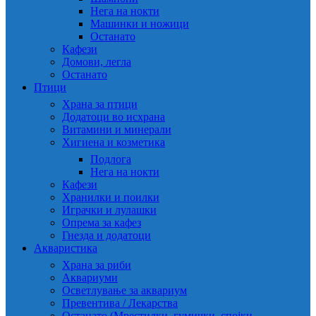
Нега на нокти
Машинки и ножици
Останато
Кафези
Домови, легла
Останато
Птици
Храна за птици
Додатоци во исхрана
Витамини и минерали
Хигиена и козметика
Подлога
Нега на нокти
Кафези
Хранилки и поилки
Играчки и лулашки
Опрема за кафез
Гнезда и додатоци
Акваристика
Храна за риби
Аквариуми
Осветлување за аквариум
Превентива / Лекарства
Останато (Мрестилки, гумички, спојки,