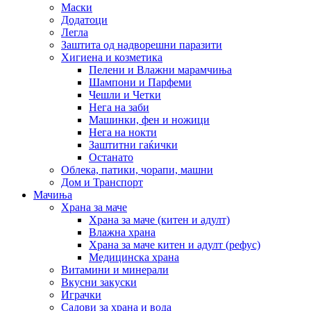
Маски
Додатоци
Легла
Заштита од надворешни паразити
Хигиена и козметика
Пелени и Влажни марамчиња
Шампони и Парфеми
Чешли и Четки
Нега на заби
Машинки, фен и ножици
Нега на нокти
Заштитни гаќички
Останато
Облека, патики, чорапи, машни
Дом и Транспорт
Мачиња
Храна за маче
Храна за маче (китен и адулт)
Влажна храна
Храна за маче китен и адулт (рефус)
Медицинска храна
Витамини и минерали
Вкусни закуски
Играчки
Садови за храна и вода