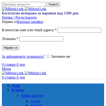
Search
Бесплатна испорака за нарачки над 1500 ден.
Најава / Регистрација
Најави се
Креирај профил
Задолжително
Клиентско име или email адреса
*
Задолжително
Лозинка
*
Најави се
Ја заборавивте лозинката?
Запомни ме
0
ставки
0
ден
Мени
0
ставки
0
ден
Дома
Кучиња
Храна за куче
Адулт
Јуниор