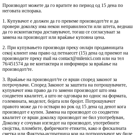
Производот можете да го вратите во период од 15 дена по
неговата испорака.
1. Купувачот е должен да го превеме производот/те и да
провери доколку има некои неправилности или штета, веднаш
да го исконтактира доставувачот, тогаш се согласуваат за
замена на производот или враќање куповна цена.
2. При купувањето производи преку онлајн продавницата
секој клиент има право од петнаесет (15) дена од приемот на
производите преку mail на contact@milenici.com или на тел
76/451574 да не контактира и информира за враќање на
производот/те.
3. Враќање на производот/те се врши според законот за
потрочувачи. Според Законот за заштита на потрошувачите,
купувачот има право да го замени производот што има
соодветен квалитет, а што не одговара во однос на формата,
големината, моделот, бојата или бројот. Потрошувачот
правото може да го оствари во рок од 15 дена од денот кога
производот е купен. Замена на производот со соодветен
квалитет се врши доколку производот не бил употребуван,
Доколку е сочуван изгледот на производот, употребните
својства, пломбите, фабричките етикети, како и фискалната
сметка или Фактура-испратница кои на потрошувачот му биле