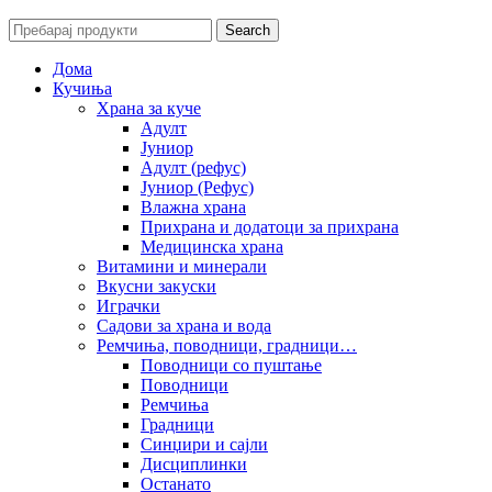
Search
Дома
Кучиња
Храна за куче
Адулт
Јуниор
Адулт (рефус)
Јуниор (Рефус)
Влажна храна
Прихрана и додатоци за прихрана
Медицинска храна
Витамини и минерали
Вкусни закуски
Играчки
Садови за храна и вода
Ремчиња, поводници, градници…
Поводници со пуштање
Поводници
Ремчиња
Градници
Синџири и сајли
Дисциплинки
Останато