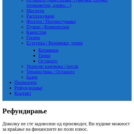
термометри, црево…)
Магнети
Распрскувачи
Филтер / Прочистување
Пумпи / Компресори
Канистри
Греачи
Естетика / Керамики, треви
Керамики
Треви
Останато
Украсни камчиња / песок
Тераристика / Останато
Базен
Промоција
Рефундирање
Контакт
Рефундирање
Доколку не сте задоволни од производот, Ви нудиме можност
за враќање на финансиите во полн износ.