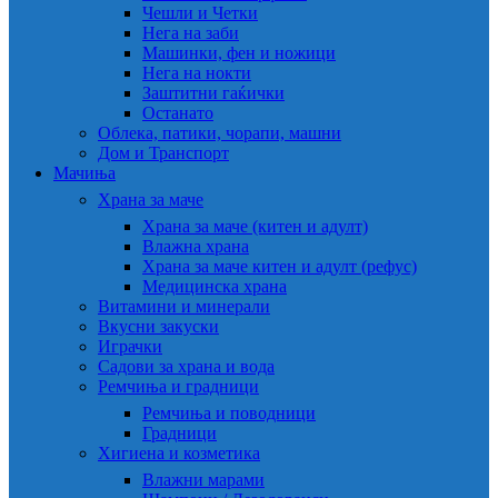
Чешли и Четки
Нега на заби
Машинки, фен и ножици
Нега на нокти
Заштитни гаќички
Останато
Облека, патики, чорапи, машни
Дом и Транспорт
Мачиња
Храна за маче
Храна за маче (китен и адулт)
Влажна храна
Храна за маче китен и адулт (рефус)
Медицинска храна
Витамини и минерали
Вкусни закуски
Играчки
Садови за храна и вода
Ремчиња и градници
Ремчиња и поводници
Градници
Хигиена и козметика
Влажни марами