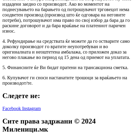
издадени заедно со производот. Ако во моментот на
поднесувањето на барањето од потрошувачот трговецот нема
соодветен производ (производ што ќе одговара на неговите
потреби), потрошувачот има право по свој избор да бара да го
раскине договорот и да бара враќање на платениот паричен
износ.
4. Рефундирање на средствата ќе можете да го остварите само
доколку производот го вратите неупотребуван и во
оригиналната и неоштетена амбалажа, со приложен доказ за
негово плакање во период од 15 дена од приемот на уплатата.
5. Финансиите ќе Ви бидат пратени на трансакциона сметка.
6. Купувачот ги сноси настанатите трошоци за враќањето на
производот/те.
Следете не:
Facebook
Instagram
Сите права задржани © 2024
Mиленици.мк