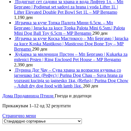
Подигнат сет садови за храна и вода Лифтер 1л. – Мп
Бергамо | Podignat set sadovi za hrana i voda Lifter 1l. |
Lifter Elevated Double Pet Bowl Set 1L – MP Bergamo
1,190
ден
Играчка за куче Топка Палота Мини 6.5см. – Мп
Бергамо | Igracka za kuce Topka Palota Mini 6.5sm.| Palota
Mini Dog Ball Toy 6.5cm – MP Bergamo
290
ден
Играчка за куче Коска Мастикосо – Мп Бергамо | Igracka
za kuce Koska Mastikoso | Masticoso Dog Bone Toy – MP
Bergamo
290
ден
Куќарка за миленици Прстен – Мп Бергамо | Kukarka za
milenici Prsten | Ring Enclosed Pet House – MP Bergamo
2,390
ден
Пурина Дог Чау – Сува храна за возрасни кучиња со
јагнешко 1кг. (Рефус) | Purina Dog Chau – Suva hrana za
vozrasni kucinja so jagnesko 1kg. (Refus) | Purina Dog Chow
– Adult dry dog food with lamb 1kg.
260
ден
Дома
Продавница
Птици
Гнезда и додатоци
Прикажувам 1–12 од 32 резултати
Странично мени