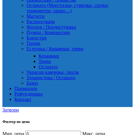
Останато (Мрестилки, гумички, спојки,
термометри, црево…)
Магнети
Распрскувачи
Филтер / Прочистување
Пумпи / Компресори
Канистри
Греачи
Естетика / Керамики, треви
Керамики
Треви
Останато
Украсни камчиња / песок
Тераристика / Останато
Базен
Промоција
Рефундирање
Контакт
Затвори
Филтер по цена
Мин. цена
Макс. цена