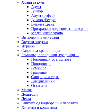
Храна за куче
Адулт
Јуниор
Адулт (рефус)
Јуниор (Рефус)
Влажна храна
Прихрана и додатоци за прихрана
Медицинска храна
Витамини и минерали
Вкусни закуски
Играчки
Садови за храна и вода
Ремчиња, поводници, градници…
Поводници со пуштање
Поводници
Ремчиња
Градници
Синџири и сајли
Дисциплинки
Останато
Маски
Додатоци
Легла
Заштита од надворешни паразити
Хигиена и козметика