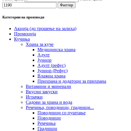
Филтер
Категории на производи
Акција (до трошење на залиха)
Промоција
Кучиња
Храна за куче
Медицинска храна
Адулт
Јуниор
Адулт (рефус)
Јуниор (Рефус)
Влажна храна
Прихрана и додатоци за прихрана
Витамини и минерали
Вкусни закуски
Играчки
Садови за храна и вода
Ремчиња, поводници, градници...
Поводници со пуштање
Поводници
Ремчиња
Градници