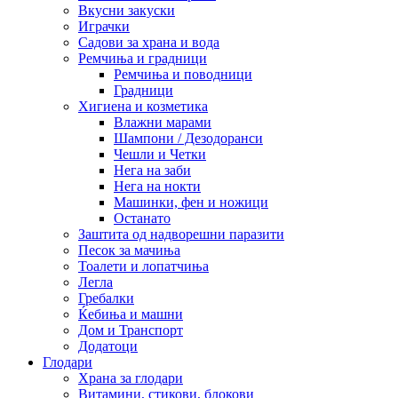
Вкусни закуски
Играчки
Садови за храна и вода
Ремчиња и градници
Ремчиња и поводници
Градници
Хигиена и козметика
Влажни марами
Шампони / Дезодоранси
Чешли и Четки
Нега на заби
Нега на нокти
Машинки, фен и ножици
Останато
Заштита од надворешни паразити
Песок за мачиња
Тоалети и лопатчиња
Легла
Гребалки
Ќебиња и машни
Дом и Транспорт
Додатоци
Глодари
Храна за глодари
Витамини, стикови, блокови