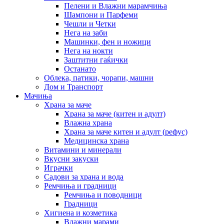
Пелени и Влажни марамчиња
Шампони и Парфеми
Чешли и Четки
Нега на заби
Машинки, фен и ножици
Нега на нокти
Заштитни гаќички
Останато
Облека, патики, чорапи, машни
Дом и Транспорт
Мачиња
Храна за маче
Храна за маче (китен и адулт)
Влажна храна
Храна за маче китен и адулт (рефус)
Медицинска храна
Витамини и минерали
Вкусни закуски
Играчки
Садови за храна и вода
Ремчиња и градници
Ремчиња и поводници
Градници
Хигиена и козметика
Влажни марами