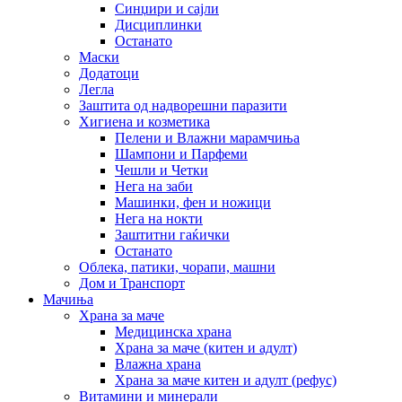
Синџири и сајли
Дисциплинки
Останато
Маски
Додатоци
Легла
Заштита од надворешни паразити
Хигиена и козметика
Пелени и Влажни марамчиња
Шампони и Парфеми
Чешли и Четки
Нега на заби
Машинки, фен и ножици
Нега на нокти
Заштитни гаќички
Останато
Облека, патики, чорапи, машни
Дом и Транспорт
Мачиња
Храна за маче
Медицинска храна
Храна за маче (китен и адулт)
Влажна храна
Храна за маче китен и адулт (рефус)
Витамини и минерали