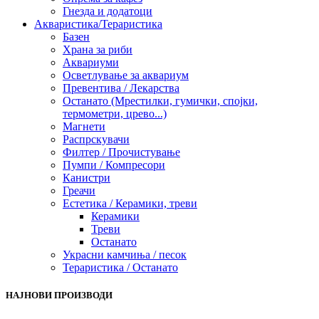
Гнезда и додатоци
Акваристика/Тераристика
Базен
Храна за риби
Аквариуми
Осветлување за аквариум
Превентива / Лекарства
Останато (Мрестилки, гумички, спојки,
термометри, црево...)
Магнети
Распрскувачи
Филтер / Прочистување
Пумпи / Компресори
Канистри
Греачи
Естетика / Керамики, треви
Керамики
Треви
Останато
Украсни камчиња / песок
Тераристика / Останато
НАЈНОВИ ПРОИЗВОДИ