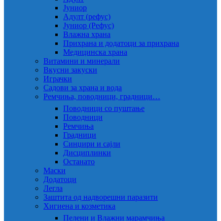
Јуниор
Адулт (рефус)
Јуниор (Рефус)
Влажна храна
Прихрана и додатоци за прихрана
Медицинска храна
Витамини и минерали
Вкусни закуски
Играчки
Садови за храна и вода
Ремчиња, поводници, градници…
Поводници со пуштање
Поводници
Ремчиња
Градници
Синџири и сајли
Дисциплинки
Останато
Маски
Додатоци
Легла
Заштита од надворешни паразити
Хигиена и козметика
Пелени и Влажни марамчиња