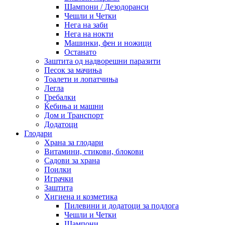
Шампони / Дезодоранси
Чешли и Четки
Нега на заби
Нега на нокти
Машинки, фен и ножици
Останато
Заштита од надворешни паразити
Песок за мачиња
Тоалети и лопатчиња
Легла
Гребалки
Ќебиња и машни
Дом и Транспорт
Додатоци
Глодари
Храна за глодари
Витамини, стикови, блокови
Садови за храна
Поилки
Играчки
Заштита
Хигиена и козметика
Пилевини и додатоци за подлога
Чешли и Четки
Шампони