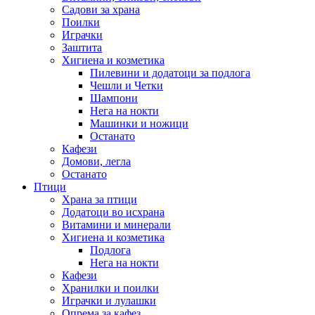
Садови за храна
Поилки
Играчки
Заштита
Хигиена и козметика
Пилевини и додатоци за подлога
Чешли и Четки
Шампони
Нега на нокти
Машинки и ножици
Останато
Кафези
Домови, легла
Останато
Птици
Храна за птици
Додатоци во исхрана
Витамини и минерали
Хигиена и козметика
Подлога
Нега на нокти
Кафези
Хранилки и поилки
Играчки и лулашки
Опрема за кафез