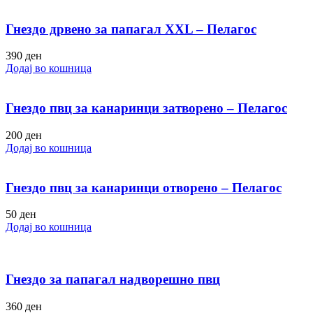
Гнездо дрвено за папагал XXL – Пелагос
390
ден
Додај во кошница
Гнездо пвц за канаринци затворено – Пелагос
200
ден
Додај во кошница
Гнездо пвц за канаринци отворено – Пелагос
50
ден
Додај во кошница
Гнездо за папагал надворешно пвц
360
ден