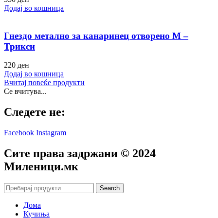
Додај во кошница
Гнездо метално за канаринец отворено М –
Трикси
220
ден
Додај во кошница
Вчитај повеќе продукти
Се вчитува...
Следете не:
Facebook
Instagram
Сите права задржани © 2024
Mиленици.мк
Search
Дома
Кучиња