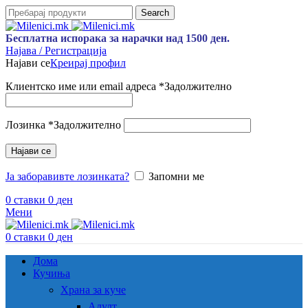
Search
Бесплатна испорака за нарачки над 1500 ден.
Најава / Регистрација
Најави се
Креирај профил
Клиентско име или email адреса
*
Задолжително
Лозинка
*
Задолжително
Најави се
Ја заборавивте лозинката?
Запомни ме
0
ставки
0
ден
Мени
0
ставки
0
ден
Дома
Кучиња
Храна за куче
Адулт