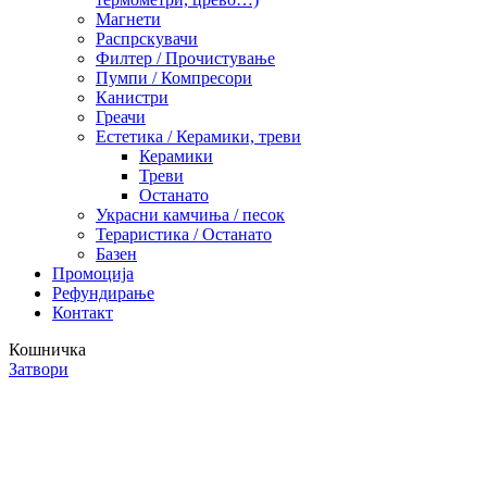
Магнети
Распрскувачи
Филтер / Прочистување
Пумпи / Компресори
Канистри
Греачи
Естетика / Керамики, треви
Керамики
Треви
Останато
Украсни камчиња / песок
Тераристика / Останато
Базен
Промоција
Рефундирање
Контакт
Кошничка
Затвори