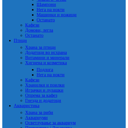
Шампони
Нега на нокти
Машинки и ножици
Останато
Кафези
Домови, легла
Останато
Птици
Храна за птици
Додатоци во исхрана
Витамини и минерали
Хигиена и козметика
Подлога
Нега на нокти
Кафези
Хранилки и поилки
Играчки и лулашки
Опрема за кафез
Гнезда и додатоци
Акваристика
Храна за риби
Аквариуми
Осветлување за аквариум
Превентива / Лекарства