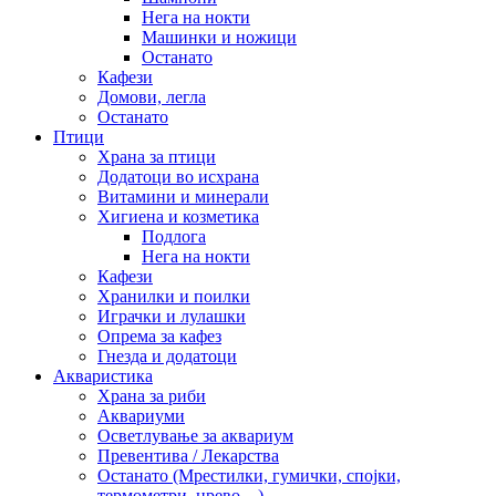
Нега на нокти
Машинки и ножици
Останато
Кафези
Домови, легла
Останато
Птици
Храна за птици
Додатоци во исхрана
Витамини и минерали
Хигиена и козметика
Подлога
Нега на нокти
Кафези
Хранилки и поилки
Играчки и лулашки
Опрема за кафез
Гнезда и додатоци
Акваристика
Храна за риби
Аквариуми
Осветлување за аквариум
Превентива / Лекарства
Останато (Мрестилки, гумички, спојки,
термометри, црево…)