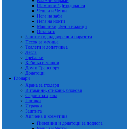
Влажни марами
Шампони / Дезодоранси
Чешли и Четки
Нега на заби
Нега на нокти
Машинки, фен и ножици
Останато
Заштита од надворешни паразити
Песок за мачиња
Тоалети и лопатчиња
Легла
Гребалки
Ќебиња и машни
Дом и Транспорт
Додатоци
Глодари
Храна за глодари
Витамини, стикови, блокови
Садови за храна
Поилки
Играчки
Заштита
Хигиена и козметика
Пилевини и додатоци за подлога
Чешли и Четки