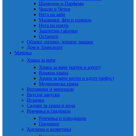
Шампони и Парфеми
Чешли и Четки
Нега на заби
Машинки, фен и ножици
Нега на нокти
Заштитни гаќички
Останато
Облека, патики, чорапи, машни
Дом и Транспорт
Мачиња
Храна за маче
Храна за маче (китен и адулт)
Влажна храна
Храна за маче китен и адулт (рефус)
Медицинска храна
Витамини и минерали
Вкусни закуски
Играчки
Садови за храна и вода
Ремчиња и градници
Ремчиња и поводници
Градници
Хигиена и козметика