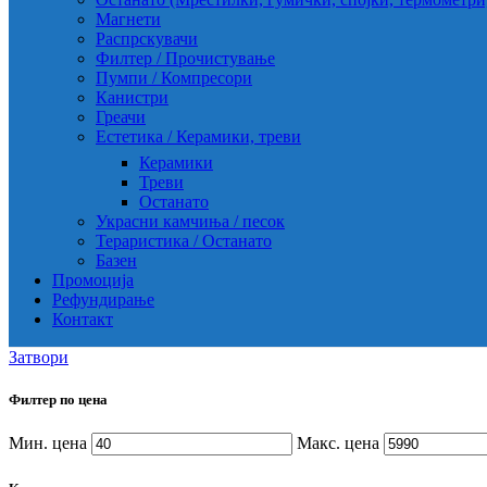
Магнети
Распрскувачи
Филтер / Прочистување
Пумпи / Компресори
Канистри
Греачи
Естетика / Керамики, треви
Керамики
Треви
Останато
Украсни камчиња / песок
Тераристика / Останато
Базен
Промоција
Рефундирање
Контакт
Затвори
Филтер по цена
Мин. цена
Макс. цена