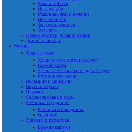
Чешли и Четки
Нега на заби
Машинки, фен и ножици
Нега на нокти
Заштитни гаќички
Останато
Облека, патики, чорапи, машни
Дом и Транспорт
Мачиња
Храна за маче
Храна за маче (китен и адулт)
Влажна храна
Храна за маче китен и адулт (рефус)
Медицинска храна
Витамини и минерали
Вкусни закуски
Играчки
Садови за храна и вода
Ремчиња и градници
Ремчиња и поводници
Градници
Хигиена и козметика
Влажни марами