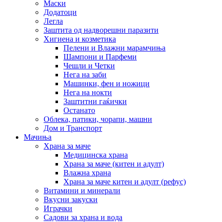
Маски
Додатоци
Легла
Заштита од надворешни паразити
Хигиена и козметика
Пелени и Влажни марамчиња
Шампони и Парфеми
Чешли и Четки
Нега на заби
Машинки, фен и ножици
Нега на нокти
Заштитни гаќички
Останато
Облека, патики, чорапи, машни
Дом и Транспорт
Мачиња
Храна за маче
Медицинска храна
Храна за маче (китен и адулт)
Влажна храна
Храна за маче китен и адулт (рефус)
Витамини и минерали
Вкусни закуски
Играчки
Садови за храна и вода