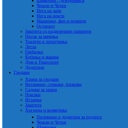
Шампони / Дезодоранси
Чешли и Четки
Нега на заби
Нега на нокти
Машинки, фен и ножици
Останато
Заштита од надворешни паразити
Песок за мачиња
Тоалети и лопатчиња
Легла
Гребалки
Ќебиња и машни
Дом и Транспорт
Додатоци
Глодари
Храна за глодари
Витамини, стикови, блокови
Садови за храна
Поилки
Играчки
Заштита
Хигиена и козметика
Пилевини и додатоци за подлога
Чешли и Четки
Шампони