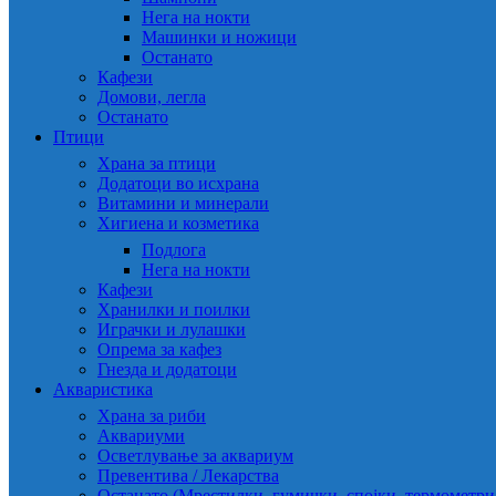
Нега на нокти
Машинки и ножици
Останато
Кафези
Домови, легла
Останато
Птици
Храна за птици
Додатоци во исхрана
Витамини и минерали
Хигиена и козметика
Подлога
Нега на нокти
Кафези
Хранилки и поилки
Играчки и лулашки
Опрема за кафез
Гнезда и додатоци
Акваристика
Храна за риби
Аквариуми
Осветлување за аквариум
Превентива / Лекарства
Останато (Мрестилки, гумички, спојки, термометр