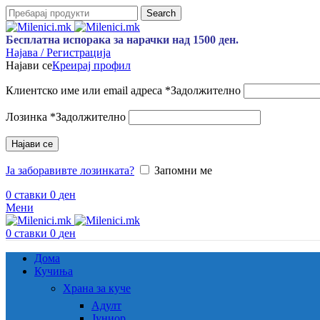
Search
Бесплатна испорака за нарачки над 1500 ден.
Најава / Регистрација
Најави се
Креирај профил
Клиентско име или email адреса
*
Задолжително
Лозинка
*
Задолжително
Најави се
Ја заборавивте лозинката?
Запомни ме
0
ставки
0
ден
Мени
0
ставки
0
ден
Дома
Кучиња
Храна за куче
Адулт
Јуниор