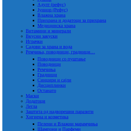
Адулт (рефус)
Јуниор (Рефус)
Влажна храна
Прихрана и додатоци за прихрана
Медицинска храна
Витамини и минерали
Вкусни закуски
Играчки
Садови за храна и вода
Ремчиња, поводници, градници…
Поводници со пуштање
Поводници
Ремчиња
Градници
Синџири и сајли
Дисциплинки
Останато
Маски
Додатоци
Легла
Заштита од надворешни паразити
Хигиена и козметика
Пелени и Влажни марамчиња
Шампони и Парфеми