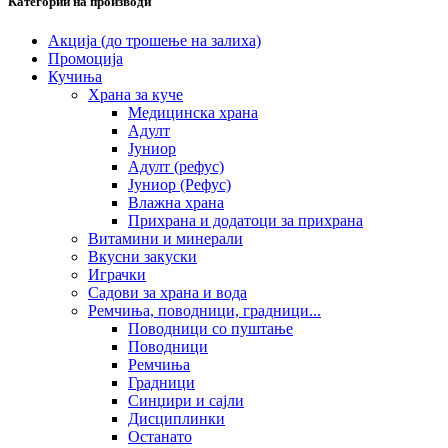
Категории на производи
Акција (до трошење на залиха)
Промоција
Кучиња
Храна за куче
Медицинска храна
Адулт
Јуниор
Адулт (рефус)
Јуниор (Рефус)
Влажна храна
Прихрана и додатоци за прихрана
Витамини и минерали
Вкусни закуски
Играчки
Садови за храна и вода
Ремчиња, поводници, градници...
Поводници со пуштање
Поводници
Ремчиња
Градници
Синџири и сајли
Дисциплинки
Останато