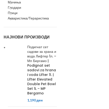
Мачиња
Глодари
Птици
Акваристика/Тераристика
НАЈНОВИ ПРОИЗВОДИ
Подигнат сет
садови за храна и
вода Лифтер 1л. –
Мп Бергамо |
Podignat set
sadovi za hrana
i voda Lifter 1l. |
Lifter Elevated
Double Pet Bowl
Set 1L – MP
Bergamo
1,190
ден