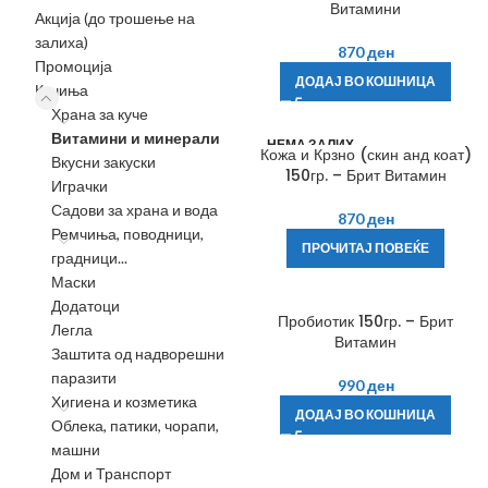
Витамини
Акција (до трошење на
залиха)
870
ден
Промоција
ДОДАЈ ВО КОШНИЦА
Кучиња
Храна за куче
Витамини и минерали
НЕМА ЗАЛИХ
Кожа и Крзно (скин анд коат)
А
Вкусни закуски
150гр. – Брит Витамин
Играчки
Садови за храна и вода
870
ден
Ремчиња, поводници,
ПРОЧИТАЈ ПОВЕЌЕ
градници...
Маски
Додатоци
Пробиотик 150гр. – Брит
Легла
Витамин
Заштита од надворешни
паразити
990
ден
Хигиена и козметика
ДОДАЈ ВО КОШНИЦА
Облека, патики, чорапи,
машни
Дом и Транспорт