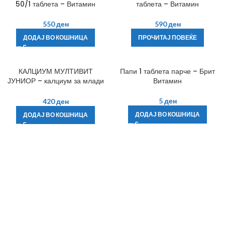
50/1 таблета – Витамин
таблета – Витамин
550
ден
590
ден
ДОДАЈ ВО КОШНИЦА
ПРОЧИТАЈ ПОВЕЌЕ
КАЛЦИУМ МУЛТИВИТ
Папи 1 таблета парче – Брит
ЈУНИОР – калциум за млади
Витамин
кучиња (80таблети)
5
ден
420
ден
ДОДАЈ ВО КОШНИЦА
ДОДАЈ ВО КОШНИЦА