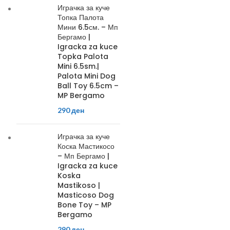
Играчка за куче
Топка Палота
Мини 6.5см. – Мп
Бергамо |
Igracka za kuce
Topka Palota
Mini 6.5sm.|
Palota Mini Dog
Ball Toy 6.5cm –
MP Bergamo
290
ден
Играчка за куче
Коска Мастикосо
– Мп Бергамо |
Igracka za kuce
Koska
Mastikoso |
Masticoso Dog
Bone Toy – MP
Bergamo
290
ден