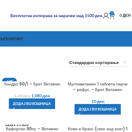
0
Бесплатна испорака за нарачки над 1500 ден.
0
ДЕН
АЊЕ
КОНТАКТ
-10%
Хондро 60/1 – Брит Витамин
Мултивитамин 1 таблета парче
– рефус. – Брит Витамин
1,080
ден
1,200
ден
10
ден
ДОДАЈ ВО КОШНИЦА
ДОДАЈ ВО КОШНИЦА
НЕМА ЗАЛИХ
Кафортан 90гр. – Витамин
Кожа и Крзно (скин анд коат) 1
А