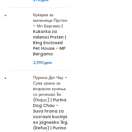
Куќарка за
миленици Прстен
– Мп Бергамо |
Kukarka za
milenici Prsten |
Ring Enclosed
Pet House – MP
Bergamo
2,390
ден
Пурина Дог Чау –
Сува храна за
возрасни кучиња
со јагнешко 1кг.
(Рефус) | Purina
Dog Chau –
Suva hrana za
vozrasni kucinja
so jagnesko 1kg.
(Refus) | Purina