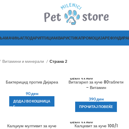
ЊА
МАЧИЊА
ГЛОДАРИ
ПТИЦИ
АКВАРИСТИКА
ПРОМОЦИЈА
РЕФУНДИР
Витамини и минерали
Страна 2
НЕМА ЗАЛИХ
Бактерицид против Дијареа
Витагарил за куче 80таблети
А
– Витамин
90
ден
390
ден
ДОДАЈ ВО КОШНИЦА
ПРОЧИТАЈ ПОВЕЌЕ
НЕМА ЗАЛИХ
Калциум мултивит за куче
Калцевит за куче 100/1
А