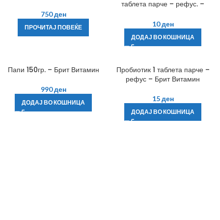
таблета парче – рефус. –
Брит Витамин
750
ден
10
ден
ПРОЧИТАЈ ПОВЕЌЕ
ДОДАЈ ВО КОШНИЦА
Папи 150гр. – Брит Витамин
Пробиотик 1 таблета парче –
рефус – Брит Витамин
990
ден
15
ден
ДОДАЈ ВО КОШНИЦА
ДОДАЈ ВО КОШНИЦА