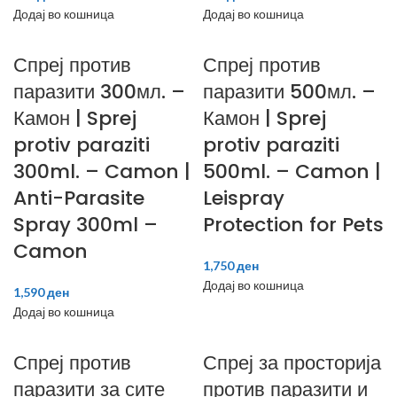
Додај во кошница
Додај во кошница
Спреј против
Спреј против
паразити 300мл. –
паразити 500мл. –
Камон | Sprej
Камон | Sprej
protiv paraziti
protiv paraziti
300ml. – Camon |
500ml. – Camon |
Anti-Parasite
Leispray
Spray 300ml –
Protection for Pets
Camon
1,750
ден
Додај во кошница
1,590
ден
Додај во кошница
Спреј против
Спреј за просторија
паразити за сите
против паразити и