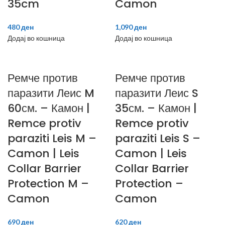
35cm
Camon
480
ден
1,090
ден
Додај во кошница
Додај во кошница
Ремче против
Ремче против
паразити Леис M
паразити Леис S
60см. – Камон |
35см. – Камон |
Remce protiv
Remce protiv
paraziti Leis M –
paraziti Leis S –
Camon | Leis
Camon | Leis
Collar Barrier
Collar Barrier
Protection M –
Protection –
Camon
Camon
690
ден
620
ден