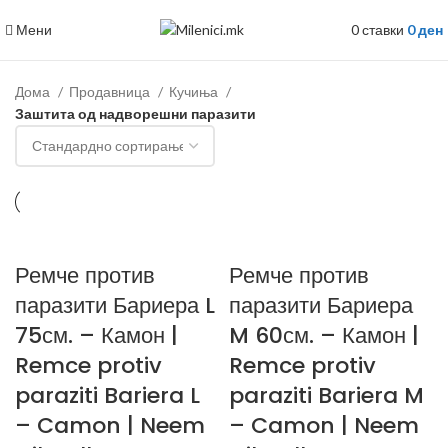
Мени
0
ставки
0
ден
Дома
Продавница
Кучиња
Заштита од надворешни паразити
Ремче против
Ремче против
паразити Бариера L
паразити Бариера
75см. – Камон |
M 60см. – Камон |
Remce protiv
Remce protiv
paraziti Bariera L
paraziti Bariera M
– Camon | Neem
– Camon | Neem