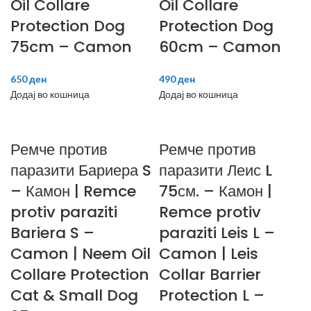
Oil Collare
Oil Collare
Protection Dog
Protection Dog
75cm – Camon
60cm – Camon
650
ден
490
ден
Додај во кошница
Додај во кошница
Ремче против
Ремче против
паразити Бариера S
паразити Леис L
– Камон | Remce
75см. – Камон |
protiv paraziti
Remce protiv
Bariera S –
paraziti Leis L –
Camon | Neem Oil
Camon | Leis
Collare Protection
Collar Barrier
Cat & Small Dog
Protection L –