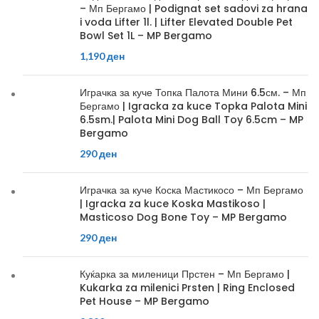
– Мп Бергамо | Podignat set sadovi za hrana
i voda Lifter 1l. | Lifter Elevated Double Pet
Bowl Set 1L – MP Bergamo
1,190
ден
Играчка за куче Топка Палота Мини 6.5см. – Мп
Бергамо | Igracka za kuce Topka Palota Mini
6.5sm.| Palota Mini Dog Ball Toy 6.5cm – MP
Bergamo
290
ден
Играчка за куче Коска Мастикосо – Мп Бергамо
| Igracka za kuce Koska Mastikoso |
Masticoso Dog Bone Toy – MP Bergamo
290
ден
Куќарка за миленици Прстен – Мп Бергамо |
Kukarka za milenici Prsten | Ring Enclosed
Pet House – MP Bergamo