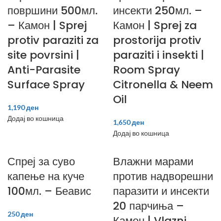
површини 500мл.
инсекти 250мл. –
– Камон | Sprej
Камон | Sprej za
protiv paraziti za
prostorija protiv
site povrsini |
paraziti i insekti |
Anti-Parasite
Room Spray
Surface Spray
Citronella & Neem
Oil
1,190
ден
Додај во кошница
1,650
ден
Додај во кошница
Спреј за суво
Влажни марами
капење на куче
против надворешни
100мл. – Беавис
паразити и инсекти
20 парчиња –
250
ден
Камон | Vlazni