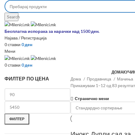
Search
Бесплатна испорака за нарачки над 1500 ден.
Најава / Регистрација
0
ставки
0
ден
Мени
0
ставки
0
ден
ДОМА
КУЧИ
ФИЛТЕР ПО ЦЕНА
Дома
Продавница
Мачиња
Прикажувам 1–12 од 83 резулта
Странично мени
ФИЛТЕР
Инокс Дупли сад за