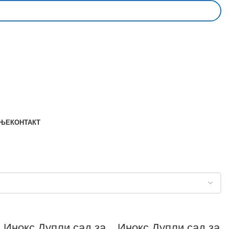
АЊЕ
КОНТАКТ
Инокс Дупли сад за
Инокс Дупли сад за