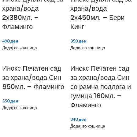
храна/вода
храна/вода
2х380мл. –
2х450мл. – Бери
Фламинго
Кинг
490
ден
350
ден
Додај во кошница
Додај во кошница
Инокс Печатен сад
Инокс Печатен сад
за храна/вода Син
за храна/вода Син
950мл. – Фламинго
со рамна подлога и
гумица 160мл. –
550
ден
Фламинго
Додај во кошница
340
ден
Додај во кошница