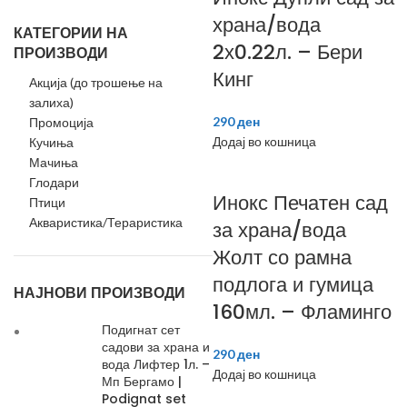
храна/вода
КАТЕГОРИИ НА
2х0.22л. – Бери
ПРОИЗВОДИ
Кинг
Акција (до трошење на
залиха)
290
ден
Промоција
Додај во кошница
Кучиња
Мачиња
Глодари
Инокс Печатен сад
Птици
Акваристика/Тераристика
за храна/вода
Жолт со рамна
подлога и гумица
НАЈНОВИ ПРОИЗВОДИ
160мл. – Фламинго
Подигнат сет
садови за храна и
290
ден
вода Лифтер 1л. –
Додај во кошница
Мп Бергамо |
Podignat set