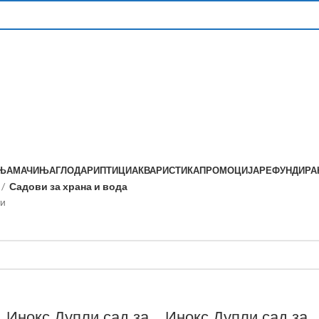
ЊА
МАЧИЊА
ГЛОДАРИ
ПТИЦИ
АКВАРИСТИКА
ПРОМОЦИЈА
РЕФУНДИР
Садови за храна и вода
ти
Инокс Дупли сад за
Инокс Дупли сад за