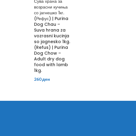
Сува храна за
возрасни кучиња
со јагнешко 1кг.
(Рефус) | Purina
Dog Chau –
Suva hrana za
vozrasni kucinja
so jagnesko 1kg.
(Refus) | Purina
Dog Chow –
Adult dry dog
food with lamb
1kg.
260
ден