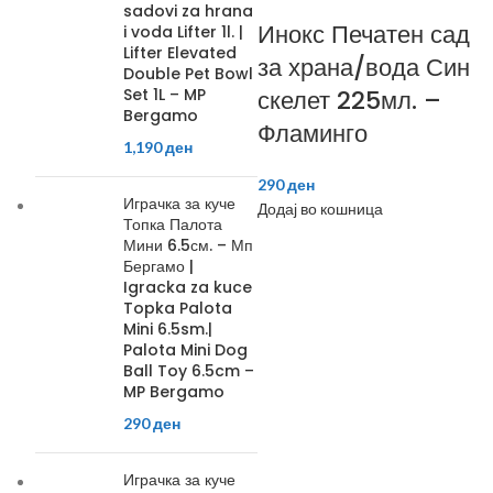
sadovi za hrana
Инокс Печатен сад
i voda Lifter 1l. |
Lifter Elevated
за храна/вода Син
Double Pet Bowl
Set 1L – MP
скелет 225мл. –
Bergamo
Фламинго
1,190
ден
290
ден
Играчка за куче
Додај во кошница
Топка Палота
Мини 6.5см. – Мп
Бергамо |
Igracka za kuce
Topka Palota
Mini 6.5sm.|
Palota Mini Dog
Ball Toy 6.5cm –
MP Bergamo
290
ден
Играчка за куче