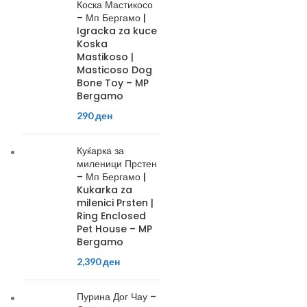
Коска Мастикосо
– Мп Бергамо |
Igracka za kuce
Koska
Mastikoso |
Masticoso Dog
Bone Toy – MP
Bergamo
290
ден
Куќарка за
миленици Прстен
– Мп Бергамо |
Kukarka za
milenici Prsten |
Ring Enclosed
Pet House – MP
Bergamo
2,390
ден
Пурина Дог Чау –