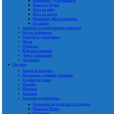
Шампони / Дезодоранси
Чешли и Четки
Нега на заби
Нега на нокти
Машинки, фен и ножици
Останато
Заштита од надворешни паразити
Песок за мачиња
Тоалети и лопатчиња
Легла
Гребалки
Ќебиња и машни
Дом и Транспорт
Додатоци
Глодари
Храна за глодари
Витамини, стикови, блокови
Садови за храна
Поилки
Играчки
Заштита
Хигиена и козметика
Пилевини и додатоци за подлога
Чешли и Четки
Шампони