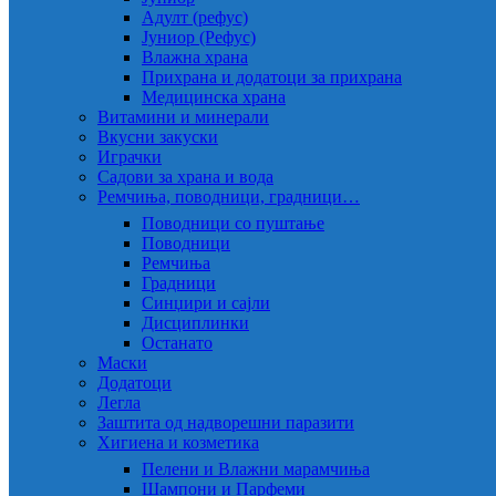
Адулт (рефус)
Јуниор (Рефус)
Влажна храна
Прихрана и додатоци за прихрана
Медицинска храна
Витамини и минерали
Вкусни закуски
Играчки
Садови за храна и вода
Ремчиња, поводници, градници…
Поводници со пуштање
Поводници
Ремчиња
Градници
Синџири и сајли
Дисциплинки
Останато
Маски
Додатоци
Легла
Заштита од надворешни паразити
Хигиена и козметика
Пелени и Влажни марамчиња
Шампони и Парфеми