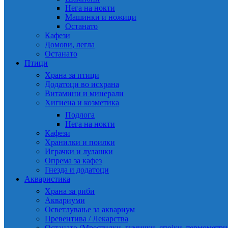
Нега на нокти
Машинки и ножици
Останато
Кафези
Домови, легла
Останато
Птици
Храна за птици
Додатоци во исхрана
Витамини и минерали
Хигиена и козметика
Подлога
Нега на нокти
Кафези
Хранилки и поилки
Играчки и лулашки
Опрема за кафез
Гнезда и додатоци
Акваристика
Храна за риби
Аквариуми
Осветлување за аквариум
Превентива / Лекарства
Останато (Мрестилки, гумички, спојки, термометр