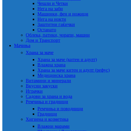
Чешли и Четки
Нега на заби
Машинки, фен и ножици
Нега на нокти
Заштитни гаќички
Останато
Облека, патики, чорапи, машни
Дом и Транспорт
Мачиња
Храна за маче
Храна за маче (китен и адулт)
Влажна храна
Храна за маче китен и адулт (рефус)
Медицинска храна
Витамини и минерали
Вкусни закуски
Играчки
Садови за храна и вода
Ремчиња и градници
Ремчиња и поводници
Градници
Хигиена и козметика
Влажни марами