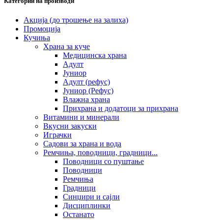
Категории на производи
Акција (до трошење на залиха)
Промоција
Кучиња
Храна за куче
Медицинска храна
Адулт
Јуниор
Адулт (рефус)
Јуниор (Рефус)
Влажна храна
Прихрана и додатоци за прихрана
Витамини и минерали
Вкусни закуски
Играчки
Садови за храна и вода
Ремчиња, поводници, градници...
Поводници со пуштање
Поводници
Ремчиња
Градници
Синџири и сајли
Дисциплинки
Останато