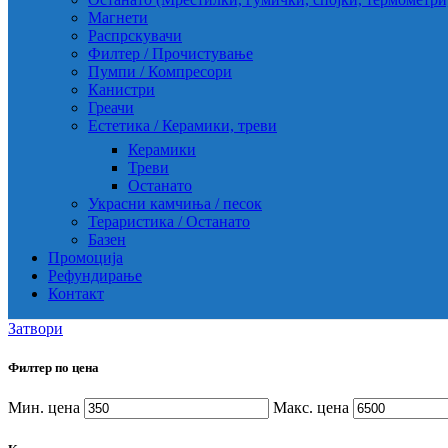
Магнети
Распрскувачи
Филтер / Прочистување
Пумпи / Компресори
Канистри
Греачи
Естетика / Керамики, треви
Керамики
Треви
Останато
Украсни камчиња / песок
Тераристика / Останато
Базен
Промоција
Рефундирање
Контакт
Затвори
Филтер по цена
Мин. цена
Макс. цена