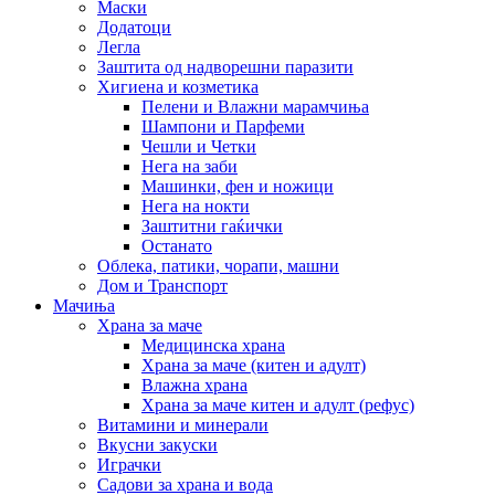
Маски
Додатоци
Легла
Заштита од надворешни паразити
Хигиена и козметика
Пелени и Влажни марамчиња
Шампони и Парфеми
Чешли и Четки
Нега на заби
Машинки, фен и ножици
Нега на нокти
Заштитни гаќички
Останато
Облека, патики, чорапи, машни
Дом и Транспорт
Мачиња
Храна за маче
Медицинска храна
Храна за маче (китен и адулт)
Влажна храна
Храна за маче китен и адулт (рефус)
Витамини и минерали
Вкусни закуски
Играчки
Садови за храна и вода