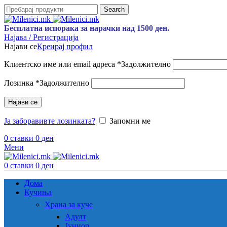
Search
Бесплатна испорака за нарачки над 1500 ден.
Најава / Регистрација
Најави се
Креирај профил
Клиентско име или email адреса
*
Задолжително
Лозинка
*
Задолжително
Најави се
Ја заборавивте лозинката?
Запомни ме
0
ставки
0
ден
Мени
0
ставки
0
ден
Дома
Кучиња
Храна за куче
Адулт
Јуниор