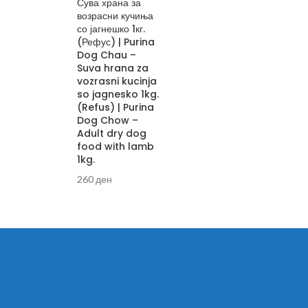
Сува храна за
возрасни кучиња
со јагнешко 1кг.
(Рефус) | Purina
Dog Chau –
Suva hrana za
vozrasni kucinja
so jagnesko 1kg.
(Refus) | Purina
Dog Chow –
Adult dry dog
food with lamb
1kg.
260
ден