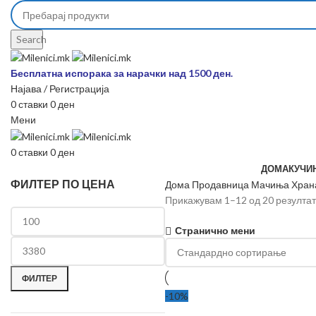
Search
Бесплатна испорака за нарачки над 1500 ден.
Најава / Регистрација
0
ставки
0
ден
Мени
0
ставки
0
ден
ДОМА
КУЧИ
ФИЛТЕР ПО ЦЕНА
Дома
Продавница
Мачиња
Хран
Прикажувам 1–12 од 20 резулта
Странично мени
ФИЛТЕР
-10%