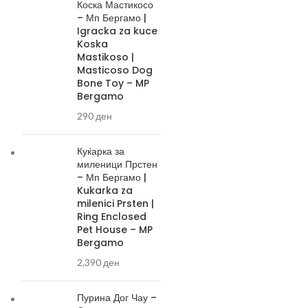
Коска Мастикосо
– Мп Бергамо |
Igracka za kuce
Koska
Mastikoso |
Masticoso Dog
Bone Toy – MP
Bergamo
290
ден
Куќарка за
миленици Прстен
– Мп Бергамо |
Kukarka za
milenici Prsten |
Ring Enclosed
Pet House – MP
Bergamo
2,390
ден
Пурина Дог Чау –