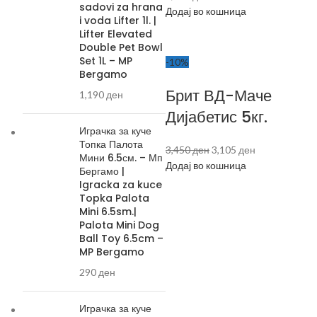
sadovi za hrana
Додај во кошница
i voda Lifter 1l. |
Lifter Elevated
Double Pet Bowl
Set 1L – MP
-10%
Bergamo
Брит ВД-Маче
1,190
ден
Дијабетис 5кг.
Играчка за куче
Топка Палота
3,450
ден
3,105
ден
Мини 6.5см. – Мп
Додај во кошница
Бергамо |
Igracka za kuce
Topka Palota
Mini 6.5sm.|
Palota Mini Dog
Ball Toy 6.5cm –
MP Bergamo
290
ден
Играчка за куче