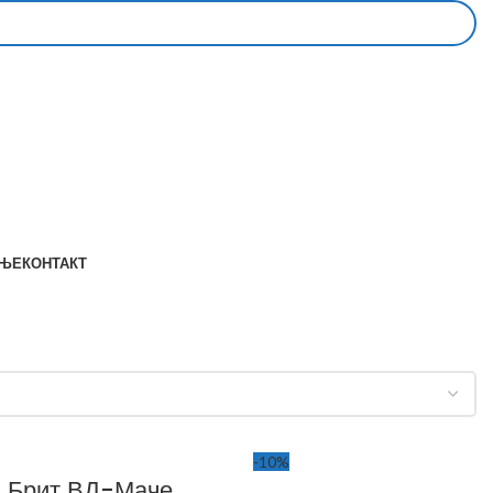
АЊЕ
КОНТАКТ
-10%
Брит ВД-Маче