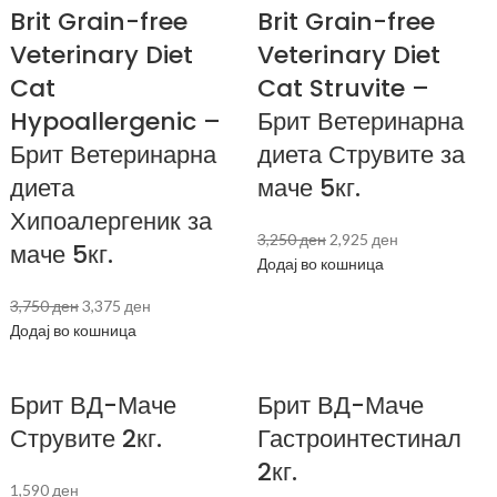
Brit Grain-free
Brit Grain-free
Veterinary Diet
Veterinary Diet
Cat
Cat Struvite –
Hypoallergenic –
Брит Ветеринарна
Брит Ветеринарна
диета Струвите за
диета
маче 5кг.
Хипоалергеник за
3,250
ден
2,925
ден
маче 5кг.
Додај во кошница
3,750
ден
3,375
ден
Додај во кошница
Брит ВД-Маче
Брит ВД-Маче
Струвите 2кг.
Гастроинтестинал
2кг.
1,590
ден