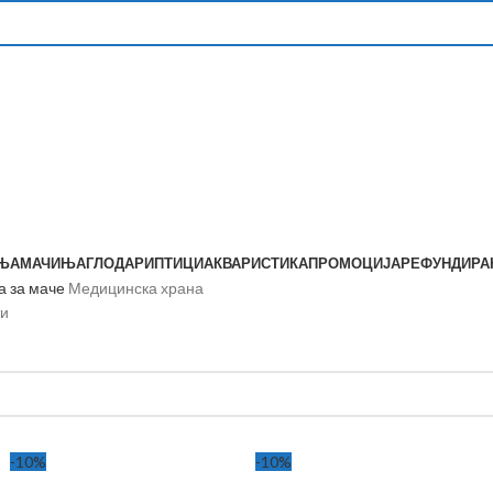
ЊА
МАЧИЊА
ГЛОДАРИ
ПТИЦИ
АКВАРИСТИКА
ПРОМОЦИЈА
РЕФУНДИР
а за маче
Медицинска храна
ти
-10%
-10%