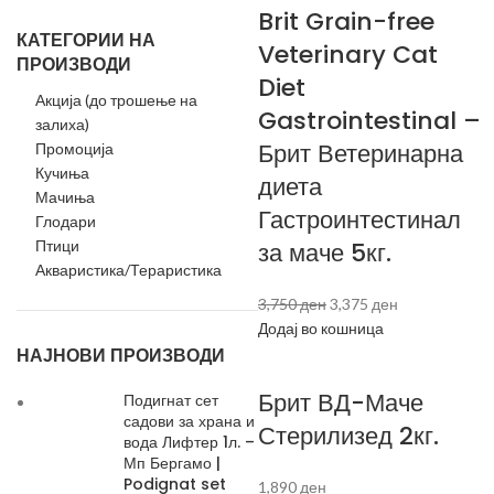
Brit Grain-free
КАТЕГОРИИ НА
Veterinary Cat
ПРОИЗВОДИ
Diet
Акција (до трошење на
Gastrointestinal –
залиха)
Брит Ветеринарна
Промоција
Кучиња
диета
Мачиња
Гастроинтестинал
Глодари
Птици
за маче 5кг.
Акваристика/Тераристика
3,750
ден
3,375
ден
Додај во кошница
НАЈНОВИ ПРОИЗВОДИ
Брит ВД-Маче
Подигнат сет
садови за храна и
Стерилизед 2кг.
вода Лифтер 1л. –
Мп Бергамо |
Podignat set
1,890
ден