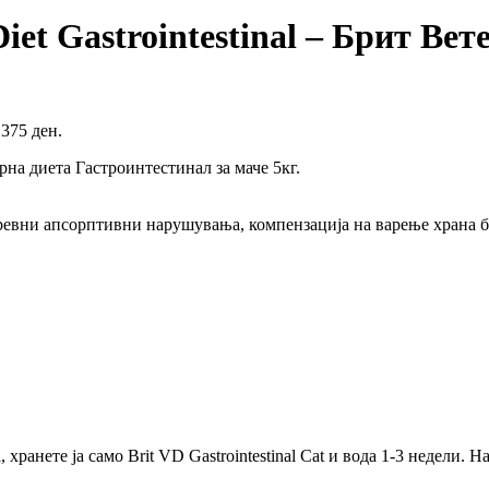
 Diet Gastrointestinal – Брит Ве
3,375 ден.
инарна диета Гастроинтестинал за маче 5кг.
ревни апсорптивни нарушувања, компензација на варење храна б
ранете ја само Brit VD Gastrointestinal Cat и вода 1-3 недели. 