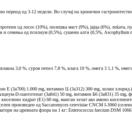
Cat во период од 3-12 недели. Во случај на хронични гастроинтес
отеин од лосос (10%), пилешка маст (9%), јајца (6%), леќата, пу
и и семиња од псилиум (0,5%), сушени алги (0,5%, Ascophyllum n
акна 3,0 %, суров пепел 7,8 %, влага 10 %, омега 3 1,1 %, омега
ин Е (3a700) 1.000 mg, витамин Ц (3a312) 300 mg, холин хлорид 
алциум-D-пантотенат (3a841) 50 mg, витамин Б6 (3a831) 35 mg, фо
киселини хидрат (E1) 60 mg, манган хелат ако амино киселините 
селен произведен од Saccaromyces cerevisiae CNCM I-3060 (селени
изатори на цревната флора на 1 кг: Enterococcus faecium DSM 1