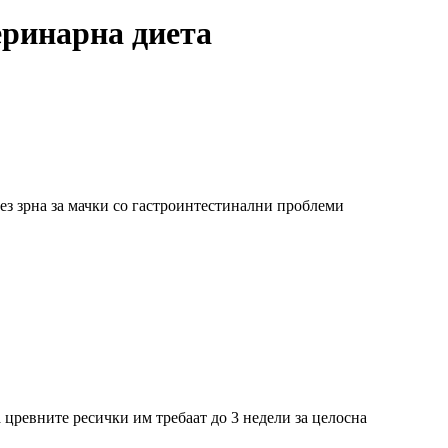
теринарна диета
ез зрна за мачки со гастроинтестинални проблеми
На цревните ресички им требаат до 3 недели за целосна