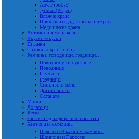
Адулт (рефус)
Јуниор (Рефус)
Влажна храна
Прихрана и додатоци за прихрана
Медицинска храна
Витамини и минерали
Вкусни закуски
Играчки
Садови за храна и вода
Ремчиња, поводници, градници…
Поводници со пуштање
Поводници
Ремчиња
Градници
Синџири и сајли
Дисциплинки
Останато
Маски
Додатоци
Легла
Заштита од надворешни паразити
Хигиена и козметика
Пелени и Влажни марамчиња
Шампони и Парфеми