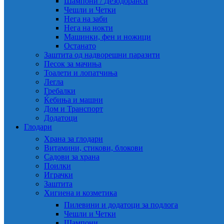
Шампони / Дезодоранси
Чешли и Четки
Нега на заби
Нега на нокти
Машинки, фен и ножици
Останато
Заштита од надворешни паразити
Песок за мачиња
Тоалети и лопатчиња
Легла
Гребалки
Ќебиња и машни
Дом и Транспорт
Додатоци
Глодари
Храна за глодари
Витамини, стикови, блокови
Садови за храна
Поилки
Играчки
Заштита
Хигиена и козметика
Пилевини и додатоци за подлога
Чешли и Четки
Шампони