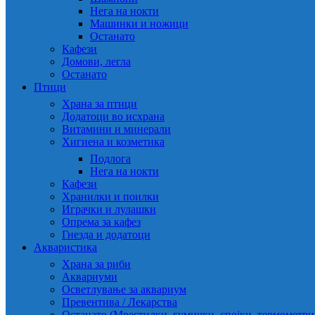
Нега на нокти
Машинки и ножици
Останато
Кафези
Домови, легла
Останато
Птици
Храна за птици
Додатоци во исхрана
Витамини и минерали
Хигиена и козметика
Подлога
Нега на нокти
Кафези
Хранилки и поилки
Играчки и лулашки
Опрема за кафез
Гнезда и додатоци
Акваристика
Храна за риби
Аквариуми
Осветлување за аквариум
Превентива / Лекарства
Останато (Мрестилки, гумички, спојки, термометр