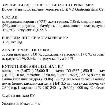
ХРОНИЧНИ ГАСТРОИНТЕСТИНАЛНИ ПРОБЛЕМИ:
Во случај на лошо варење, користете Brit VD Gastrointestinal 
СОСТАВ:
дехидрирана харинга (40%), жолт грашок (18%), хидролизиран пр
(2%), лигноцелулоза од бамбус, минерали, пивски квасец, лушп
0,025%), β-глукани (0,022 %
ЕНЕРГИЈА ШТО СЕ МЕТАБОЛИЗИРА:
3.840 kcal/kg
АНАЛИТИЧКИ СОСТОЈКИ:
сурови протеини 34,0 %, содржина на маснотии 17,0 %, сурови вл
натриум 0,1 %, 0,9 %, натриум калиум 0,5 %
НУТРИТИВНИ АДИТИВИ НА 1 КГ:
витамин А (3a672a) 25.000 IU, витамин D3 (E671) 850 IU, витам
) 3a821) 10 mg, витамин Б2 50 mg, ниацинамид (3a315) 80 mg, к
амино киселини хидрат (3b606) 120 mg, железен хелат на амино 
пехар (амино киселински хелат) Е4) 3,5 mg, органска форма на 
2,300 mg, L-карнитин (3a910) 240 mg, 3c305) 4 000 mg. Стабил
Земја на потекло ЕУ
Увозник за Македонија: