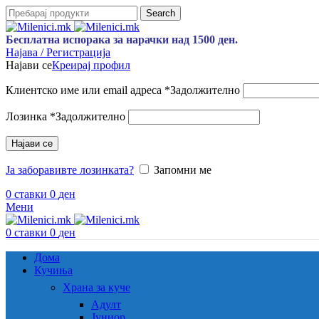
Search
Бесплатна испорака за нарачки над 1500 ден.
Најава / Регистрација
Најави се
Креирај профил
Клиентско име или email адреса
*
Задолжително
Лозинка
*
Задолжително
Најави се
Ја заборавивте лозинката?
Запомни ме
0
ставки
0
ден
Мени
0
ставки
0
ден
Дома
Кучиња
Храна за куче
Адулт
Јуниор