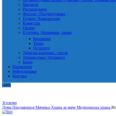
Магнети
Распрскувачи
Филтер / Прочистување
Пумпи / Компресори
Канистри
Греачи
Естетика / Керамики, треви
Керамики
Треви
Останато
Украсни камчиња / песок
Тераристика / Останато
Базен
Промоција
Рефундирање
Контакт
-10%
Зголеми
Дома
Продавница
Мачиња
Храна за маче
Медицинска храна
Br