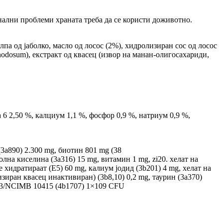
тинални проблеми храната треба да се користи доживотно.
лпа од јаболко, масло од лосос (2%), хидролизиран сос од лосос
odosum), екстракт од квасец (извор на манан-олигосахариди,
 6 2,50 %, калциум 1,1 %, фосфор 0,9 %, натриум 0,9 %,
(3a890) 2.300 mg, биотин 801 mg (38
лна киселина (3a316) 15 mg, витамин 1 mg, zi20. хелат на
хидратираат (E5) 60 mg, калиум јодид (3b201) 4 mg, хелат на
зиран квасец инактивиран) (3b8,10) 0,2 mg, таурин (3a370)
0663/NCIMB 10415 (4b1707) 1×109 CFU