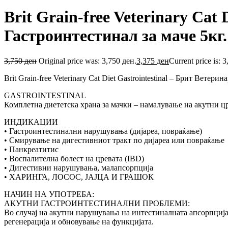
Brit Grain-free Veterinary Cat
Гастроинтестинал за маче 5кг.
3,750
ден
Original price was: 3,750 ден.
3,375
ден
Current price is: 
Brit Grain-free Veterinary Cat Diet Gastrointestinal – Брит Ветер
GASTROINTESTINAL
Комплетна диететска храна за мачки – намалување на акутни ц
ИНДИКАЦИИ
• Гастроинтестинални нарушувања (дијареа, повраќање)
• Смирување на дигестивниот тракт по дијареа или повраќање
• Панкреатитис
• Воспалителна болест на цревата (IBD)
• Дигестивни нарушувања, малапсорпција
• ХАРИНГА, ЛОСОС, ЈАЈЦА И ГРАШОК
НАЧИН НА УПОТРЕБА:
АКУТНИ ГАСТРОИНТЕСТИНАЛНИ ПРОБЛЕМИ:
Во случај на акутни нарушувања на интестиналната апсорпција, х
регенерација и обновување на функцијата.