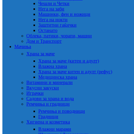
Чешли и Четки
Нега на заби
Машинки, фен и ножици
Нега на нокти
Заштитни гаќички
Останато
Облека, патики, чорапи, машни
Дом и Транспорт
Мачиња
Храна за маче
Храна за маче (китен и адулт)
Влажна храна
Храна за маче китен и адулт (рефус)
Медицинска храна
Витамини и минерали
Вкусни закуски
Играчки
Садови за храна и вода
Ремчиња и градници
Ремчиња и поводници
Градници
Хигиена и козметика
Влажни марами