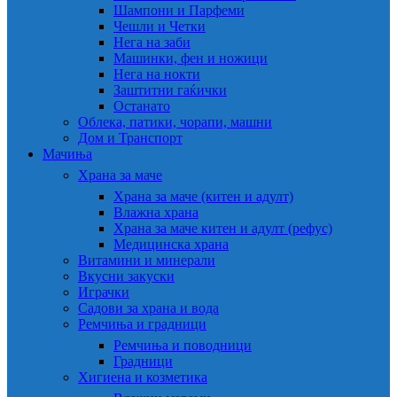
Шампони и Парфеми
Чешли и Четки
Нега на заби
Машинки, фен и ножици
Нега на нокти
Заштитни гаќички
Останато
Облека, патики, чорапи, машни
Дом и Транспорт
Мачиња
Храна за маче
Храна за маче (китен и адулт)
Влажна храна
Храна за маче китен и адулт (рефус)
Медицинска храна
Витамини и минерали
Вкусни закуски
Играчки
Садови за храна и вода
Ремчиња и градници
Ремчиња и поводници
Градници
Хигиена и козметика