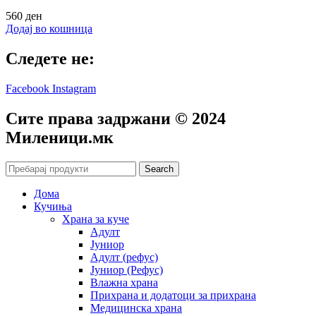
560
ден
Додај во кошница
Следете не:
Facebook
Instagram
Сите права задржани © 2024
Mиленици.мк
Search
Дома
Кучиња
Храна за куче
Адулт
Јуниор
Адулт (рефус)
Јуниор (Рефус)
Влажна храна
Прихрана и додатоци за прихрана
Медицинска храна