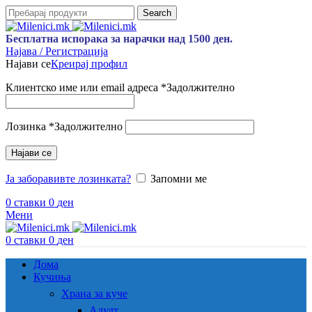
Search
Бесплатна испорака за нарачки над 1500 ден.
Најава / Регистрација
Најави се
Креирај профил
Клиентско име или email адреса
*
Задолжително
Лозинка
*
Задолжително
Најави се
Ја заборавивте лозинката?
Запомни ме
0
ставки
0
ден
Мени
0
ставки
0
ден
Дома
Кучиња
Храна за куче
Адулт