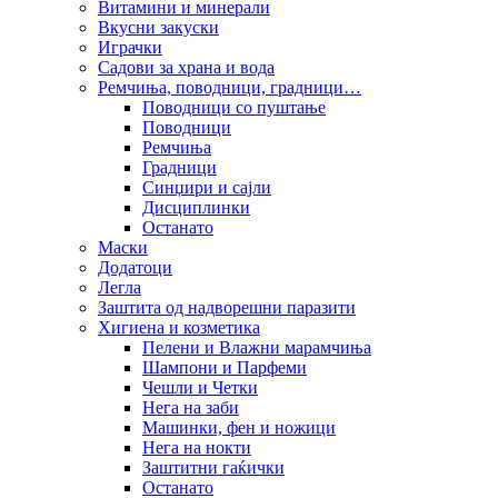
Витамини и минерали
Вкусни закуски
Играчки
Садови за храна и вода
Ремчиња, поводници, градници…
Поводници со пуштање
Поводници
Ремчиња
Градници
Синџири и сајли
Дисциплинки
Останато
Маски
Додатоци
Легла
Заштита од надворешни паразити
Хигиена и козметика
Пелени и Влажни марамчиња
Шампони и Парфеми
Чешли и Четки
Нега на заби
Машинки, фен и ножици
Нега на нокти
Заштитни гаќички
Останато