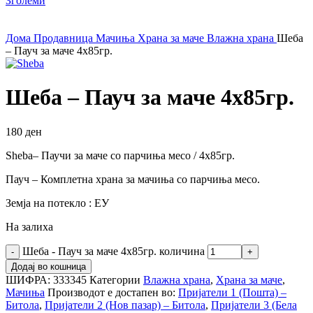
Зголеми
Дома
Продавница
Мачиња
Храна за маче
Влажна храна
Шеба
– Пауч за маче 4х85гр.
Шеба – Пауч за маче 4х85гр.
180
ден
Sheba– Паучи за маче со парчиња месо / 4х85гр.
Пауч – Комплетна храна за мачиња со парчиња месо.
Земја на потекло : ЕУ
На залиха
Шеба - Пауч за маче 4х85гр. количина
Додај во кошница
ШИФРА:
333345
Категории
Влажна храна
,
Храна за маче
,
Мачиња
Производот е достапен во:
Пријатели 1 (Пошта) –
Битола
,
Пријатели 2 (Нов пазар) – Битола
,
Пријатели 3 (Бела