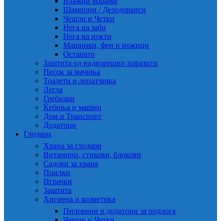
Влажни марами
Шампони / Дезодоранси
Чешли и Четки
Нега на заби
Нега на нокти
Машинки, фен и ножици
Останато
Заштита од надворешни паразити
Песок за мачиња
Тоалети и лопатчиња
Легла
Гребалки
Ќебиња и машни
Дом и Транспорт
Додатоци
Глодари
Храна за глодари
Витамини, стикови, блокови
Садови за храна
Поилки
Играчки
Заштита
Хигиена и козметика
Пилевини и додатоци за подлога
Чешли и Четки