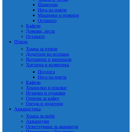
Шампони
Нега на нокти
Машинки и ножици
Останато
Кафези
Домови, легла
Останато
Птици
Храна за птици
Додатоци во исхрана
Витамини и минерали
Хигиена и козметика
Подлога
Нега на нокти
Кафези
Хранилки и поилки
Играчки и лулашки
Опрема за кафез
Гнезда и додатоци
Акваристика
Храна за риби
Аквариуми
Осветлување за аквариум
Превентива / Лекарства