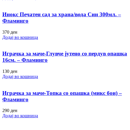
Инокс Печатен сад за храна/вода Син 300мл. –
Фламинго
370
ден
Додај во кошница
Играчка за маче-Глувче јутено со пердув опашка
16см. – Фламинго
130
ден
Додај во кошница
Играчка за маче-Топка со опашка (микс бои) –
Фламинго
290
ден
Додај во кошница