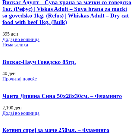
Вискас Адулт – Сува храна за мачки со говедско
1кг. (Рефус) | Viskas Adult – Suva hrana za macki
so govedsko 1kg. (Refus) | Whiskas Adult – Dry cat
food with beef 1kg. (Bulk)
395
ден
Додај во кошница
Нема залиха
Вискас-Пауч Говедско 85гр.
40
ден
Прочитај повеќе
Чанта Дивина Сина 50х28х30см. – Фламинго
2,190
ден
Додај во кошница
Кетнип спреј за маче 250мл. – Фламинго