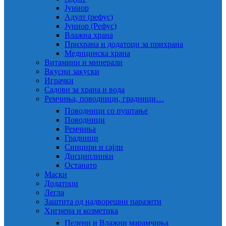
Јуниор
Адулт (рефус)
Јуниор (Рефус)
Влажна храна
Прихрана и додатоци за прихрана
Медицинска храна
Витамини и минерали
Вкусни закуски
Играчки
Садови за храна и вода
Ремчиња, поводници, градници…
Поводници со пуштање
Поводници
Ремчиња
Градници
Синџири и сајли
Дисциплинки
Останато
Маски
Додатоци
Легла
Заштита од надворешни паразити
Хигиена и козметика
Пелени и Влажни марамчиња