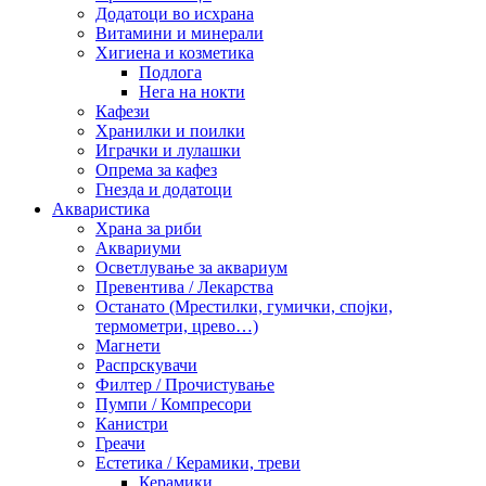
Додатоци во исхрана
Витамини и минерали
Хигиена и козметика
Подлога
Нега на нокти
Кафези
Хранилки и поилки
Играчки и лулашки
Опрема за кафез
Гнезда и додатоци
Акваристика
Храна за риби
Аквариуми
Осветлување за аквариум
Превентива / Лекарства
Останато (Мрестилки, гумички, спојки,
термометри, црево…)
Магнети
Распрскувачи
Филтер / Прочистување
Пумпи / Компресори
Канистри
Греачи
Естетика / Керамики, треви
Керамики