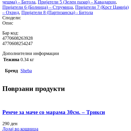
чешма) – Битола
,
Пријатели 5 (Зелен пазар) – Кавадарци
,
Пријатели 6 (Болница) – Струмица
,
Пријатели 7 (Крст Џамија)
– Охрид
,
Пријатели 8 (Партизанска) - Битола
Сподели:
Опис
Бар код:
4770608263928
4770608254247
Дополнителни информации
Тежина
0.34 кг
Бренд
Sheba
Поврзани продукти
Ремче за маче со марама 30см. – Трикси
290
ден
Додај во кошница