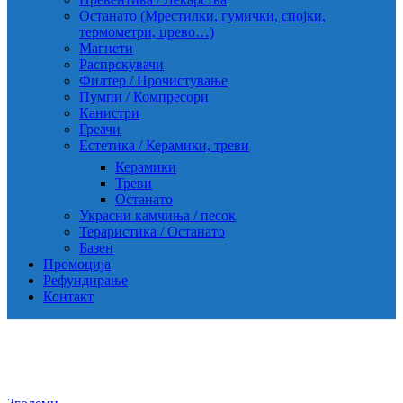
Останато (Мрестилки, гумички, спојки,
термометри, црево…)
Магнети
Распрскувачи
Филтер / Прочистување
Пумпи / Компресори
Канистри
Греачи
Естетика / Керамики, треви
Керамики
Треви
Останато
Украсни камчиња / песок
Тераристика / Останато
Базен
Промоција
Рефундирање
Контакт