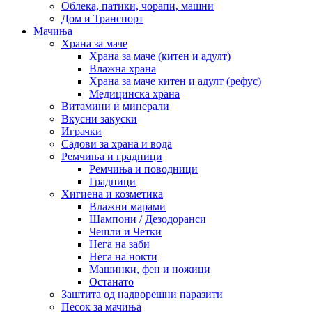
Облека, патики, чорапи, машни
Дом и Транспорт
Мачиња
Храна за маче
Храна за маче (китен и адулт)
Влажна храна
Храна за маче китен и адулт (рефус)
Медицинска храна
Витамини и минерали
Вкусни закуски
Играчки
Садови за храна и вода
Ремчиња и градници
Ремчиња и поводници
Градници
Хигиена и козметика
Влажни марами
Шампони / Дезодоранси
Чешли и Четки
Нега на заби
Нега на нокти
Машинки, фен и ножици
Останато
Заштита од надворешни паразити
Песок за мачиња