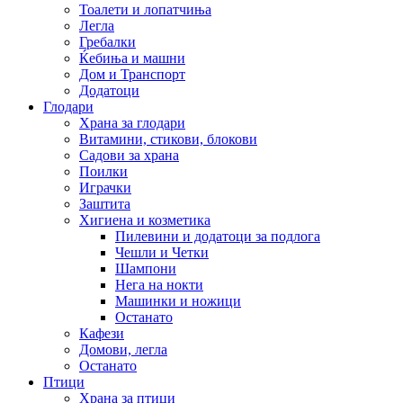
Тоалети и лопатчиња
Легла
Гребалки
Ќебиња и машни
Дом и Транспорт
Додатоци
Глодари
Храна за глодари
Витамини, стикови, блокови
Садови за храна
Поилки
Играчки
Заштита
Хигиена и козметика
Пилевини и додатоци за подлога
Чешли и Четки
Шампони
Нега на нокти
Машинки и ножици
Останато
Кафези
Домови, легла
Останато
Птици
Храна за птици