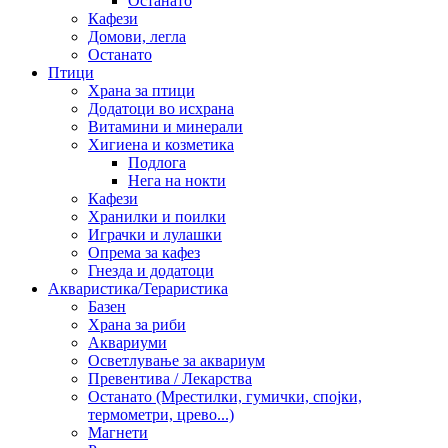
Останато
Кафези
Домови, легла
Останато
Птици
Храна за птици
Додатоци во исхрана
Витамини и минерали
Хигиена и козметика
Подлога
Нега на нокти
Кафези
Хранилки и поилки
Играчки и лулашки
Опрема за кафез
Гнезда и додатоци
Акваристика/Тераристика
Базен
Храна за риби
Аквариуми
Осветлување за аквариум
Превентива / Лекарства
Останато (Мрестилки, гумички, спојки,
термометри, црево...)
Магнети