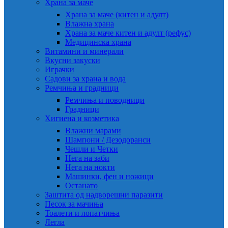
Храна за маче
Храна за маче (китен и адулт)
Влажна храна
Храна за маче китен и адулт (рефус)
Медицинска храна
Витамини и минерали
Вкусни закуски
Играчки
Садови за храна и вода
Ремчиња и градници
Ремчиња и поводници
Градници
Хигиена и козметика
Влажни марами
Шампони / Дезодоранси
Чешли и Четки
Нега на заби
Нега на нокти
Машинки, фен и ножици
Останато
Заштита од надворешни паразити
Песок за мачиња
Тоалети и лопатчиња
Легла