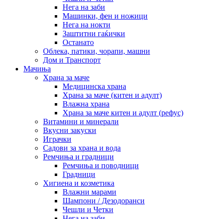
Нега на заби
Машинки, фен и ножици
Нега на нокти
Заштитни гаќички
Останато
Облека, патики, чорапи, машни
Дом и Транспорт
Мачиња
Храна за маче
Медицинска храна
Храна за маче (китен и адулт)
Влажна храна
Храна за маче китен и адулт (рефус)
Витамини и минерали
Вкусни закуски
Играчки
Садови за храна и вода
Ремчиња и градници
Ремчиња и поводници
Градници
Хигиена и козметика
Влажни марами
Шампони / Дезодоранси
Чешли и Четки
Нега на заби