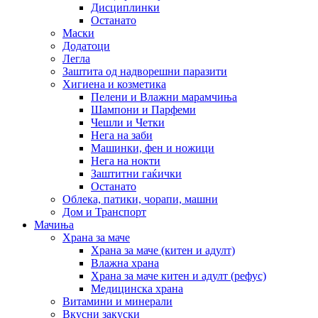
Дисциплинки
Останато
Маски
Додатоци
Легла
Заштита од надворешни паразити
Хигиена и козметика
Пелени и Влажни марамчиња
Шампони и Парфеми
Чешли и Четки
Нега на заби
Машинки, фен и ножици
Нега на нокти
Заштитни гаќички
Останато
Облека, патики, чорапи, машни
Дом и Транспорт
Мачиња
Храна за маче
Храна за маче (китен и адулт)
Влажна храна
Храна за маче китен и адулт (рефус)
Медицинска храна
Витамини и минерали
Вкусни закуски