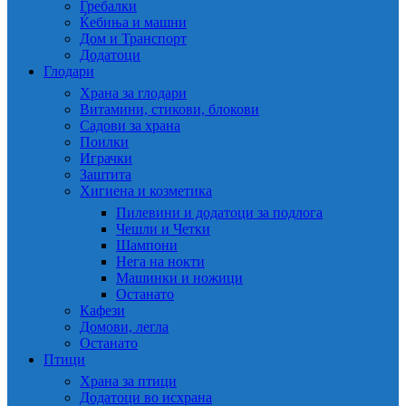
Гребалки
Ќебиња и машни
Дом и Транспорт
Додатоци
Глодари
Храна за глодари
Витамини, стикови, блокови
Садови за храна
Поилки
Играчки
Заштита
Хигиена и козметика
Пилевини и додатоци за подлога
Чешли и Четки
Шампони
Нега на нокти
Машинки и ножици
Останато
Кафези
Домови, легла
Останато
Птици
Храна за птици
Додатоци во исхрана