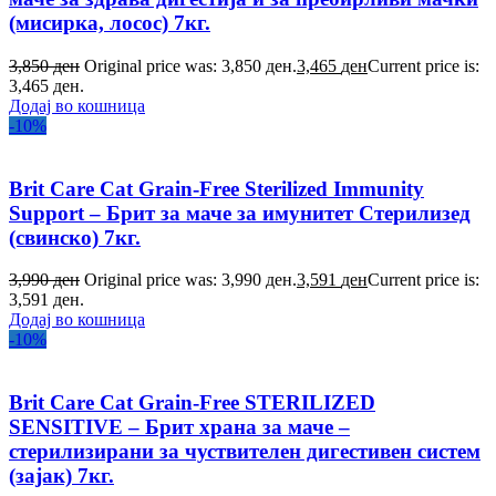
(мисирка, лосос) 7кг.
3,850
ден
Original price was: 3,850 ден.
3,465
ден
Current price is:
3,465 ден.
Додај во кошница
-10%
Brit Care Cat Grain-Free Sterilized Immunity
Support – Брит за маче за имунитет Стерилизед
(свинско) 7кг.
3,990
ден
Original price was: 3,990 ден.
3,591
ден
Current price is:
3,591 ден.
Додај во кошница
-10%
Brit Care Cat Grain-Free STERILIZED
SENSITIVE – Брит храна за маче –
стерилизирани за чуствителен дигестивен систем
(зајак) 7кг.