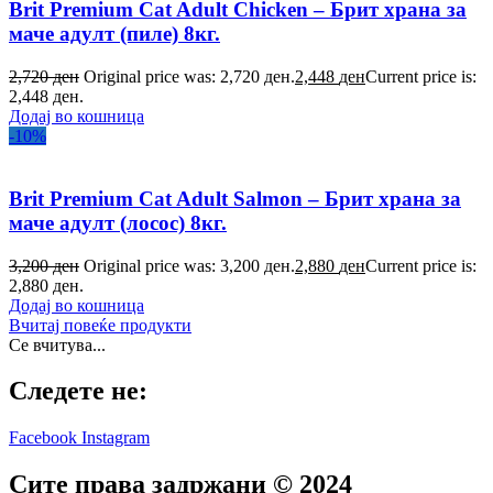
Brit Premium Cat Adult Chicken – Брит храна за
маче адулт (пиле) 8кг.
2,720
ден
Original price was: 2,720 ден.
2,448
ден
Current price is:
2,448 ден.
Додај во кошница
-10%
Brit Premium Cat Adult Salmon – Брит храна за
маче адулт (лосос) 8кг.
3,200
ден
Original price was: 3,200 ден.
2,880
ден
Current price is:
2,880 ден.
Додај во кошница
Вчитај повеќе продукти
Се вчитува...
Следете не:
Facebook
Instagram
Сите права задржани © 2024