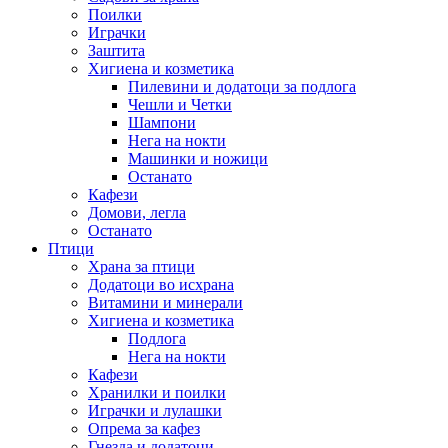
Поилки
Играчки
Заштита
Хигиена и козметика
Пилевини и додатоци за подлога
Чешли и Четки
Шампони
Нега на нокти
Машинки и ножици
Останато
Кафези
Домови, легла
Останато
Птици
Храна за птици
Додатоци во исхрана
Витамини и минерали
Хигиена и козметика
Подлога
Нега на нокти
Кафези
Хранилки и поилки
Играчки и лулашки
Опрема за кафез
Гнезда и додатоци