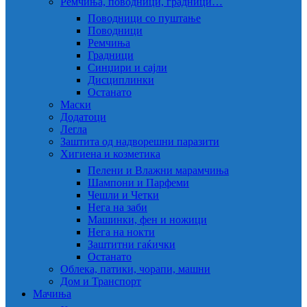
Ремчиња, поводници, градници…
Поводници со пуштање
Поводници
Ремчиња
Градници
Синџири и сајли
Дисциплинки
Останато
Маски
Додатоци
Легла
Заштита од надворешни паразити
Хигиена и козметика
Пелени и Влажни марамчиња
Шампони и Парфеми
Чешли и Четки
Нега на заби
Машинки, фен и ножици
Нега на нокти
Заштитни гаќички
Останато
Облека, патики, чорапи, машни
Дом и Транспорт
Мачиња