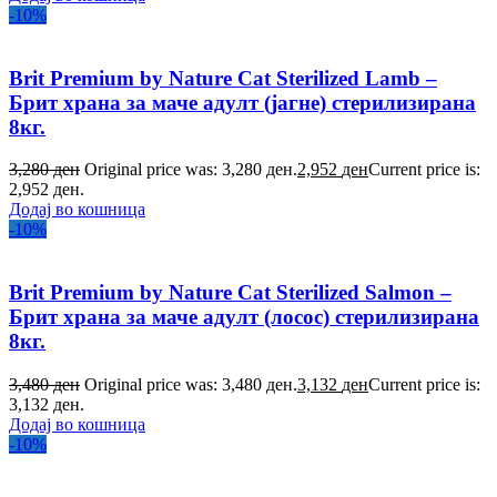
-10%
Brit Premium by Nature Cat Sterilized Lamb –
Брит храна за маче адулт (јагне) стерилизирана
8кг.
3,280
ден
Original price was: 3,280 ден.
2,952
ден
Current price is:
2,952 ден.
Додај во кошница
-10%
Brit Premium by Nature Cat Sterilized Salmon –
Брит храна за маче адулт (лосос) стерилизирана
8кг.
3,480
ден
Original price was: 3,480 ден.
3,132
ден
Current price is:
3,132 ден.
Додај во кошница
-10%