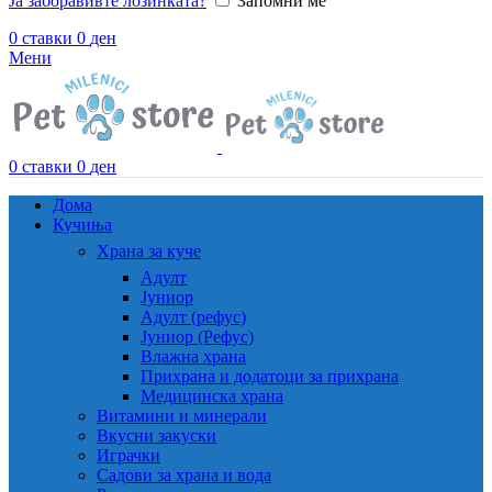
Ја заборавивте лозинката?
Запомни ме
0
ставки
0
ден
Мени
0
ставки
0
ден
Дома
Кучиња
Храна за куче
Адулт
Јуниор
Адулт (рефус)
Јуниор (Рефус)
Влажна храна
Прихрана и додатоци за прихрана
Медицинска храна
Витамини и минерали
Вкусни закуски
Играчки
Садови за храна и вода