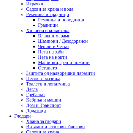
Играчки
Садови за храна и вода
Ремчиња и градници
Ремчиња и поводници
Градници
Хигиена и козметика
Влажни марами
Шампони / Дезодоранси
Чешли и Четки
Нега на заби
Нега на нокти
Машинки, фен и ножици
Останато
Заштита од надворешни паразити
Песок за мачиња
Тоалети и лопатчиња
Легла
Гребалки
Ќебиња и машни
Дом и Транспорт
Додатоци
Глодари
Храна за глодари
Витамини, стикови, блокови
Садови за храна