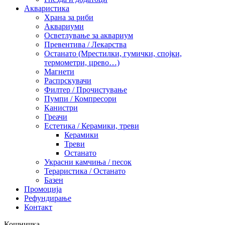
Акваристика
Храна за риби
Аквариуми
Осветлување за аквариум
Превентива / Лекарства
Останато (Мрестилки, гумички, спојки,
термометри, црево…)
Магнети
Распрскувачи
Филтер / Прочистување
Пумпи / Компресори
Канистри
Греачи
Естетика / Керамики, треви
Керамики
Треви
Останато
Украсни камчиња / песок
Тераристика / Останато
Базен
Промоција
Рефундирање
Контакт
Кошничка