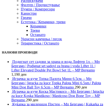
Распрскувачи
Филтер / Прочистување
Пумпи / Компресори
Канистри
Греачи
Естетика / Керамики, треви
Керамики
Треви
Останато
Украсни камчиња / песок
Тераристика / Останато
НАЈНОВИ ПРОИЗВОДИ
Подигнат сет садови за храна и вода Лифтер 1л. – Мп
Бергамо | Podignat set sadovi za hrana i voda Lifter 1l. |
Lifter Elevated Double Pet Bowl Set 1L – MP Bergamo
1,190
ден
Играчка за куче Топка Палота Мини 6.5см. – Мп
Бергамо | Igracka za kuce Topka Palota Mini 6.5sm.| Palota
Mini Dog Ball Toy 6.5cm – MP Bergamo
290
ден
Играчка за куче Коска Мастикосо – Мп Бергамо | Igracka
za kuce Koska Mastikoso | Masticoso Dog Bone Toy – MP
Bergamo
290
ден
Куќарка за миленици Прстен – Мп Бергамо | Kukarka za