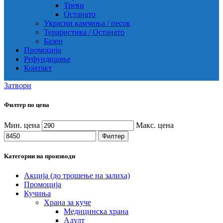
Треви
Останато
Украсни камчиња / песок
Тераристика / Останато
Базен
Промоција
Рефундирање
Контакт
Затвори
Филтер по цена
Мин. цена
Макс. цена
Филтер
Категории на производи
Акција (до трошење на залиха)
Промоција
Кучиња
Храна за куче
Медицинска храна
Адулт