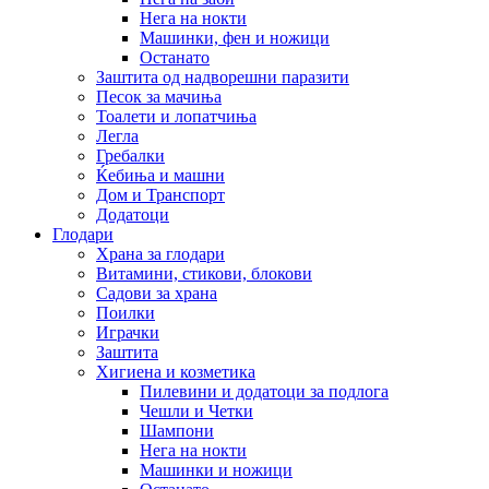
Нега на нокти
Машинки, фен и ножици
Останато
Заштита од надворешни паразити
Песок за мачиња
Тоалети и лопатчиња
Легла
Гребалки
Ќебиња и машни
Дом и Транспорт
Додатоци
Глодари
Храна за глодари
Витамини, стикови, блокови
Садови за храна
Поилки
Играчки
Заштита
Хигиена и козметика
Пилевини и додатоци за подлога
Чешли и Четки
Шампони
Нега на нокти
Машинки и ножици