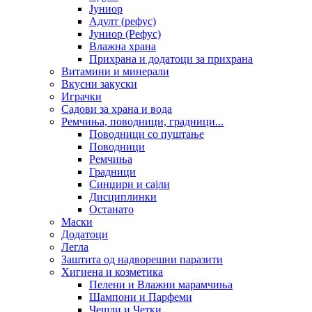
Јуниор
Адулт (рефус)
Јуниор (Рефус)
Влажна храна
Прихрана и додатоци за прихрана
Витамини и минерали
Вкусни закуски
Играчки
Садови за храна и вода
Ремчиња, поводници, градници...
Поводници со пуштање
Поводници
Ремчиња
Градници
Синџири и сајли
Дисциплинки
Останато
Маски
Додатоци
Легла
Заштита од надворешни паразити
Хигиена и козметика
Пелени и Влажни марамчиња
Шампони и Парфеми
Чешли и Четки