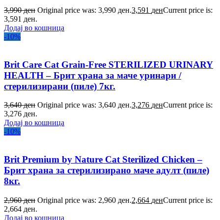
3,990
ден
Original price was: 3,990 ден.
3,591
ден
Current price is:
3,591 ден.
Додај во кошница
-10%
Brit Care Cat Grain-Free STERILIZED URINARY
HEALTH – Брит храна за маче уринари /
стерилизирани (пиле) 7кг.
3,640
ден
Original price was: 3,640 ден.
3,276
ден
Current price is:
3,276 ден.
Додај во кошница
-10%
Brit Premium by Nature Cat Sterilized Chicken –
Брит храна за стерилизирано маче адулт (пиле)
8кг.
2,960
ден
Original price was: 2,960 ден.
2,664
ден
Current price is:
2,664 ден.
Додај во кошница