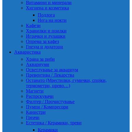
Витамини и минерали
Хигиена и козметика
Подлога
Нега на нокти
Кафези
Хранилки и поилки
Играчки и лулашки
Опрема за кафез
Гнезда и додатоци
Акваристика
Храна за риби
Аквариуми
Осветлување за аквариум
Превентива / Лекарства
Останато (Мрестилки, гумички, спојки,
термометри, црево…)
Магнети
Распрскувачи
Филтер / Прочистување
Пумпи / Компресори
Канистри
Греачи
Естетика / Керамики, треви
Керамики