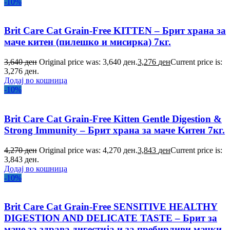
-10%
Brit Care Cat Grain-Free KITTEN – Брит храна за
маче китен (пилешко и мисирка) 7кг.
3,640
ден
Original price was: 3,640 ден.
3,276
ден
Current price is:
3,276 ден.
Додај во кошница
-10%
Brit Care Cat Grain-Free Kitten Gentle Digestion &
Strong Immunity – Брит храна за маче Kитен 7кг.
4,270
ден
Original price was: 4,270 ден.
3,843
ден
Current price is:
3,843 ден.
Додај во кошница
-10%
Brit Care Cat Grain-Free SENSITIVE HEALTHY
DIGESTION AND DELICATE TASTE – Брит за
маче за здрава дигестија и за пребирливи мачки