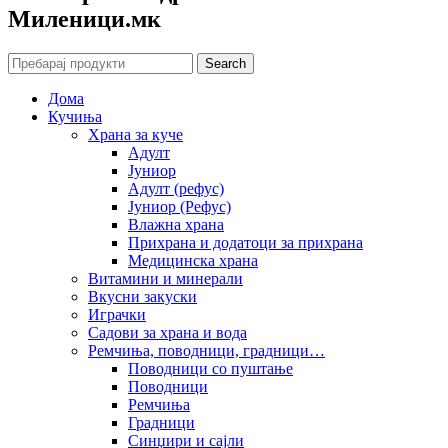
Mиленици.мк
Search
Дома
Кучиња
Храна за куче
Адулт
Јуниор
Адулт (рефус)
Јуниор (Рефус)
Влажна храна
Прихрана и додатоци за прихрана
Медицинска храна
Витамини и минерали
Вкусни закуски
Играчки
Садови за храна и вода
Ремчиња, поводници, градници…
Поводници со пуштање
Поводници
Ремчиња
Градници
Синџири и сајли