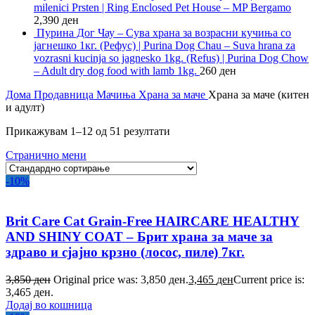
milenici Prsten | Ring Enclosed Pet House – MP Bergamo
2,390
ден
Пурина Дог Чау – Сува храна за возрасни кучиња со
јагнешко 1кг. (Рефус) | Purina Dog Chau – Suva hrana za
vozrasni kucinja so jagnesko 1kg. (Refus) | Purina Dog Chow
– Adult dry dog food with lamb 1kg.
260
ден
Дома
Продавница
Мачиња
Храна за маче
Храна за маче (китен
и адулт)
Прикажувам 1–12 од 51 резултати
Странично мени
-10%
Brit Care Cat Grain-Free HAIRCARE HEALTHY
AND SHINY COAT – Брит храна за маче за
здраво и сјајно крзно (лосос, пиле) 7кг.
3,850
ден
Original price was: 3,850 ден.
3,465
ден
Current price is:
3,465 ден.
Додај во кошница