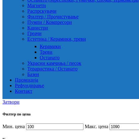
Магнети
Распрскувачи
Филтер / Прочистување
Пумпи / Компресори
Канистри
Греачи
Естетика / Керамики, треви
Керамики
Треви
Останато
Украсни камчиња / песок
Тераристика / Останато
Базен
Промоција
Рефундирање
Контакт
Затвори
Филтер по цена
Мин. цена
Макс. цена