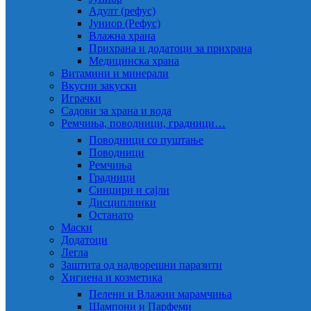
Адулт (рефус)
Јуниор (Рефус)
Влажна храна
Прихрана и додатоци за прихрана
Медицинска храна
Витамини и минерали
Вкусни закуски
Играчки
Садови за храна и вода
Ремчиња, поводници, градници…
Поводници со пуштање
Поводници
Ремчиња
Градници
Синџири и сајли
Дисциплинки
Останато
Маски
Додатоци
Легла
Заштита од надворешни паразити
Хигиена и козметика
Пелени и Влажни марамчиња
Шампони и Парфеми