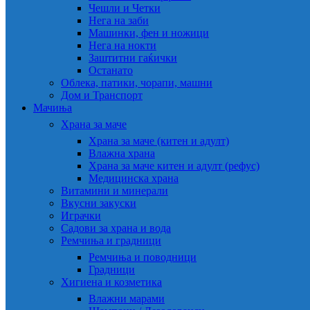
Чешли и Четки
Нега на заби
Машинки, фен и ножици
Нега на нокти
Заштитни гаќички
Останато
Облека, патики, чорапи, машни
Дом и Транспорт
Мачиња
Храна за маче
Храна за маче (китен и адулт)
Влажна храна
Храна за маче китен и адулт (рефус)
Медицинска храна
Витамини и минерали
Вкусни закуски
Играчки
Садови за храна и вода
Ремчиња и градници
Ремчиња и поводници
Градници
Хигиена и козметика
Влажни марами