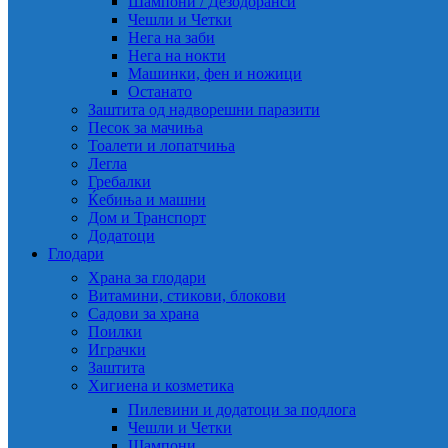
Шампони / Дезодоранси
Чешли и Четки
Нега на заби
Нега на нокти
Машинки, фен и ножици
Останато
Заштита од надворешни паразити
Песок за мачиња
Тоалети и лопатчиња
Легла
Гребалки
Ќебиња и машни
Дом и Транспорт
Додатоци
Глодари
Храна за глодари
Витамини, стикови, блокови
Садови за храна
Поилки
Играчки
Заштита
Хигиена и козметика
Пилевини и додатоци за подлога
Чешли и Четки
Шампони