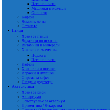
Нега на нокти
Машинки и ножици
Останато
Кафези
Домови, легла
Останато
Птици
Храна за птици
Додатоци во исхрана
Витамини и минерали
Хигиена и козметика
Подлога
Нега на нокти
Кафези
Хранилки и поилки
Играчки и лулашки
Опрема за кафез
Гнезда и додатоци
Акваристика
Храна за риби
Аквариуми
Осветлување за аквариум
Превентива / Лекарства
Останато (Мрестилки, гумички, спојки, термометр