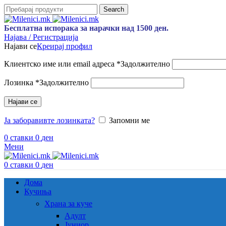
Search
Бесплатна испорака за нарачки над 1500 ден.
Најава / Регистрација
Најави се
Креирај профил
Клиентско име или email адреса
*
Задолжително
Лозинка
*
Задолжително
Најави се
Ја заборавивте лозинката?
Запомни ме
0
ставки
0
ден
Мени
0
ставки
0
ден
Дома
Кучиња
Храна за куче
Адулт
Јуниор