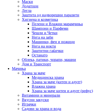
Маски
Додатоци
Легла
Заштита од надворешни паразити
Хигиена и козметика
Пелени и Влажни марамчиња
Шампони и Парфеми
Чешли и Четки
Нега на заби
Машинки, фен и ножици
Нега на нокти
Заштитни гаќички
Останато
Облека, патики, чорапи, машни
Дом и Транспорт
Мачиња
Храна за маче
Медицинска храна
Храна за маче (китен и адулт)
Влажна храна
Храна за маче китен и адулт (рефус)
Витамини и минерали
Вкусни закуски
Играчки
Садови за храна и вода