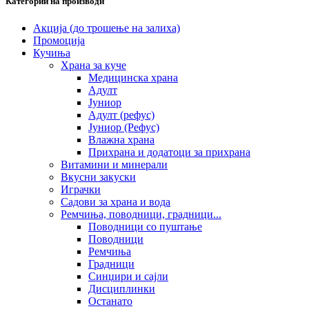
Категории на производи
Акција (до трошење на залиха)
Промоција
Кучиња
Храна за куче
Медицинска храна
Адулт
Јуниор
Адулт (рефус)
Јуниор (Рефус)
Влажна храна
Прихрана и додатоци за прихрана
Витамини и минерали
Вкусни закуски
Играчки
Садови за храна и вода
Ремчиња, поводници, градници...
Поводници со пуштање
Поводници
Ремчиња
Градници
Синџири и сајли
Дисциплинки
Останато