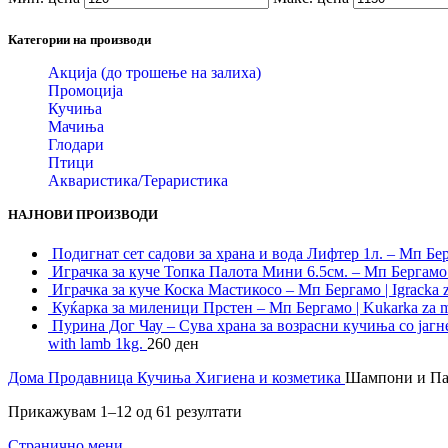
Категории на производи
Акција (до трошење на залиха)
Промоција
Кучиња
Мачиња
Глодари
Птици
Акваристика/Тераристика
НАЈНОВИ ПРОИЗВОДИ
Подигнат сет садови за храна и вода Лифтер 1л. – Мп Бергам
Играчка за куче Топка Палота Мини 6.5см. – Мп Бергамо | 
Играчка за куче Коска Мастикосо – Мп Бергамо | Igracka 
Куќарка за миленици Прстен – Мп Бергамо | Kukarka za mi
Пурина Дог Чау – Сува храна за возрасни кучиња со јагнешк
with lamb 1kg.
260
ден
Дома
Продавница
Кучиња
Хигиена и козметика
Шампони и П
Прикажувам 1–12 од 61 резултати
Странично мени