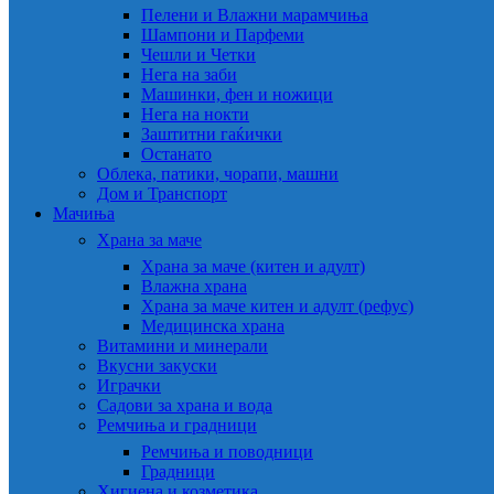
Пелени и Влажни марамчиња
Шампони и Парфеми
Чешли и Четки
Нега на заби
Машинки, фен и ножици
Нега на нокти
Заштитни гаќички
Останато
Облека, патики, чорапи, машни
Дом и Транспорт
Мачиња
Храна за маче
Храна за маче (китен и адулт)
Влажна храна
Храна за маче китен и адулт (рефус)
Медицинска храна
Витамини и минерали
Вкусни закуски
Играчки
Садови за храна и вода
Ремчиња и градници
Ремчиња и поводници
Градници
Хигиена и козметика