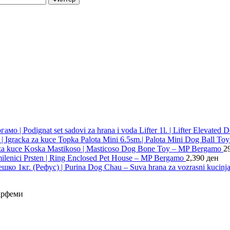
о | Podignat set sadovi za hrana i voda Lifter 1l. | Lifter Elevate
Igracka za kuce Topka Palota Mini 6.5sm.| Palota Mini Dog Ball T
za kuce Koska Mastikoso | Masticoso Dog Bone Toy – MP Bergamo
2
lenici Prsten | Ring Enclosed Pet House – MP Bergamo
2,390
ден
о 1кг. (Рефус) | Purina Dog Chau – Suva hrana za vozrasni kucinja 
арфеми