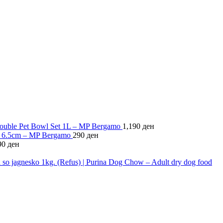
d Double Pet Bowl Set 1L – MP Bergamo
1,190
ден
oy 6.5cm – MP Bergamo
290
ден
90
ден
so jagnesko 1kg. (Refus) | Purina Dog Chow – Adult dry dog food