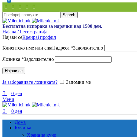
0
0
Search
Бесплатна испорака за нарачки над 1500 ден.
Најава / Регистрација
Најави се
Креирај профил
Клиентско име или email адреса
*
Задолжително
Лозинка
*
Задолжително
Најави се
Ја заборавивте лозинката?
Запомни ме
0
ден
Мени
0
ден
Дома
Кучиња
Храна за куче