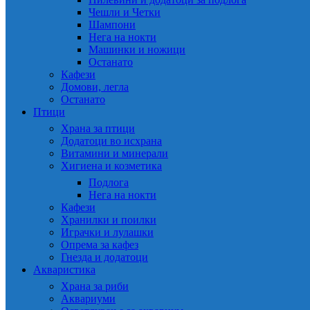
Чешли и Четки
Шампони
Нега на нокти
Машинки и ножици
Останато
Кафези
Домови, легла
Останато
Птици
Храна за птици
Додатоци во исхрана
Витамини и минерали
Хигиена и козметика
Подлога
Нега на нокти
Кафези
Хранилки и поилки
Играчки и лулашки
Опрема за кафез
Гнезда и додатоци
Акваристика
Храна за риби
Аквариуми