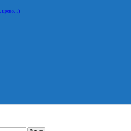
и, црево…)
Филтер