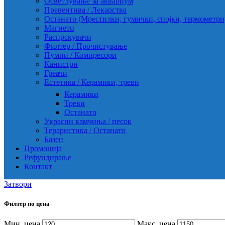
Осветлување за аквариум
Превентива / Лекарства
Останато (Мрестилки, гумички, спојки, термометр
Магнети
Распрскувачи
Филтер / Прочистување
Пумпи / Компресори
Канистри
Греачи
Естетика / Керамики, треви
Керамики
Треви
Останато
Украсни камчиња / песок
Тераристика / Останато
Базен
Промоција
Рефундирање
Контакт
Затвори
Филтер по цена
Мин. цена
Макс. цена