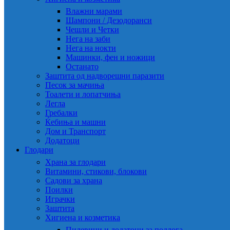
Влажни марами
Шампони / Дезодоранси
Чешли и Четки
Нега на заби
Нега на нокти
Машинки, фен и ножици
Останато
Заштита од надворешни паразити
Песок за мачиња
Тоалети и лопатчиња
Легла
Гребалки
Ќебиња и машни
Дом и Транспорт
Додатоци
Глодари
Храна за глодари
Витамини, стикови, блокови
Садови за храна
Поилки
Играчки
Заштита
Хигиена и козметика
Пилевини и додатоци за подлога