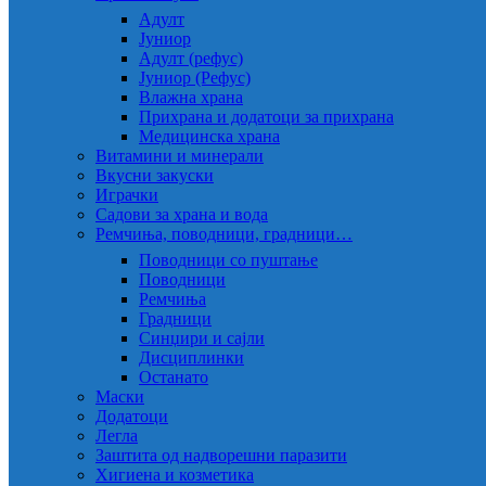
Адулт
Јуниор
Адулт (рефус)
Јуниор (Рефус)
Влажна храна
Прихрана и додатоци за прихрана
Медицинска храна
Витамини и минерали
Вкусни закуски
Играчки
Садови за храна и вода
Ремчиња, поводници, градници…
Поводници со пуштање
Поводници
Ремчиња
Градници
Синџири и сајли
Дисциплинки
Останато
Маски
Додатоци
Легла
Заштита од надворешни паразити
Хигиена и козметика