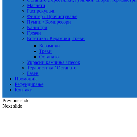
Магнети
Распрскувачи
Филтер / Прочистување
Пумпи / Компресори
Канистри
Греачи
Естетика / Керамики, треви
Керамики
Треви
Останато
Украсни камчиња / песок
Тераристика / Останато
Базен
Промоција
Рефундирање
Контакт
Previous slide
Next slide