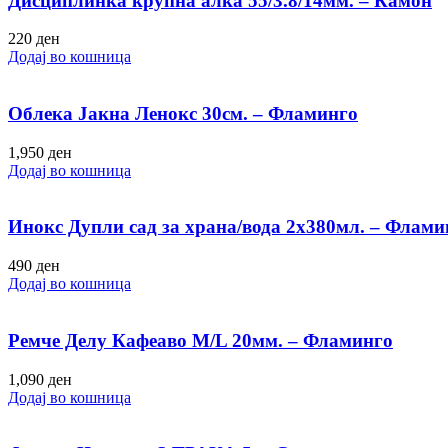
Дисциплинка крупна алка 55/3.8/14мм. – Камон
220
ден
Додај во кошница
Облека Јакна Ленокс 30см. – Фламинго
1,950
ден
Додај во кошница
Инокс Дупли сад за храна/вода 2х380мл. – Флами
490
ден
Додај во кошница
Ремче Делу Кафеаво М/L 20мм. – Фламинго
1,090
ден
Додај во кошница