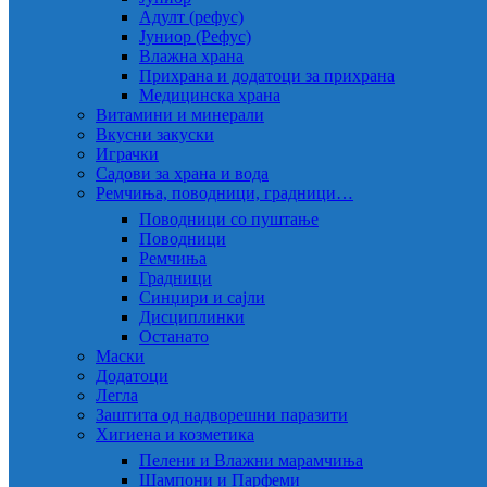
Адулт (рефус)
Јуниор (Рефус)
Влажна храна
Прихрана и додатоци за прихрана
Медицинска храна
Витамини и минерали
Вкусни закуски
Играчки
Садови за храна и вода
Ремчиња, поводници, градници…
Поводници со пуштање
Поводници
Ремчиња
Градници
Синџири и сајли
Дисциплинки
Останато
Маски
Додатоци
Легла
Заштита од надворешни паразити
Хигиена и козметика
Пелени и Влажни марамчиња
Шампони и Парфеми