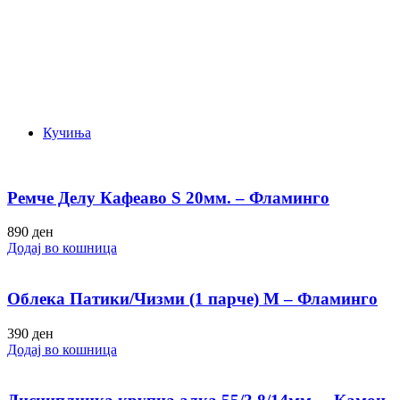
Кучиња
Ремче Делу Кафеаво S 20мм. – Фламинго
890
ден
Додај во кошница
Облека Патики/Чизми (1 парче) M – Фламинго
390
ден
Додај во кошница