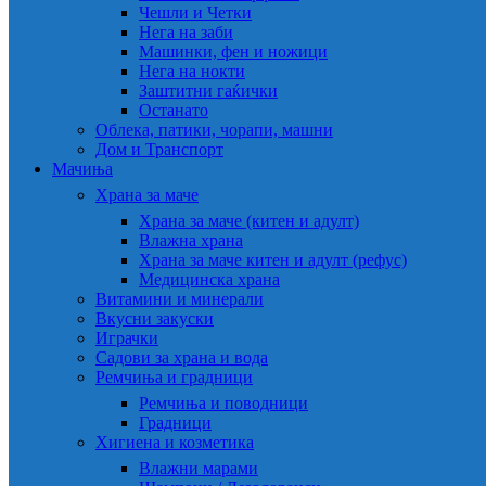
Чешли и Четки
Нега на заби
Машинки, фен и ножици
Нега на нокти
Заштитни гаќички
Останато
Облека, патики, чорапи, машни
Дом и Транспорт
Мачиња
Храна за маче
Храна за маче (китен и адулт)
Влажна храна
Храна за маче китен и адулт (рефус)
Медицинска храна
Витамини и минерали
Вкусни закуски
Играчки
Садови за храна и вода
Ремчиња и градници
Ремчиња и поводници
Градници
Хигиена и козметика
Влажни марами