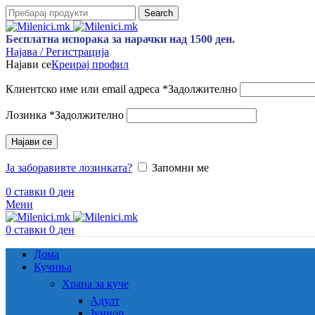
Search
Бесплатна испорака за нарачки над 1500 ден.
Најава / Регистрација
Најави се
Креирај профил
Клиентско име или email адреса
*
Задолжително
Лозинка
*
Задолжително
Најави се
Ја заборавивте лозинката?
Запомни ме
0
ставки
0
ден
Мени
0
ставки
0
ден
Дома
Кучиња
Храна за куче
Адулт
Јуниор