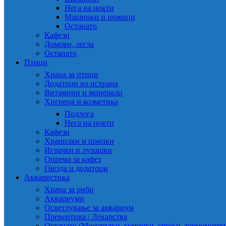
Нега на нокти
Машинки и ножици
Останато
Кафези
Домови, легла
Останато
Птици
Храна за птици
Додатоци во исхрана
Витамини и минерали
Хигиена и козметика
Подлога
Нега на нокти
Кафези
Хранилки и поилки
Играчки и лулашки
Опрема за кафез
Гнезда и додатоци
Акваристика
Храна за риби
Аквариуми
Осветлување за аквариум
Превентива / Лекарства
Останато (Мрестилки, гумички, спојки, термометр