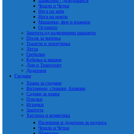
Шампони / Дезодоранси
Чешли и Четки
Нега на заби
Нега на нокти
Машинки, фен и ножици
Останато
Заштита од надворешни паразити
Песок за мачиња
Тоалети и лопатчиња
Легла
Гребалки
Ќебиња и машни
Дом и Транспорт
Додатоци
Глодари
Храна за глодари
Витамини, стикови, блокови
Садови за храна
Поилки
Играчки
Заштита
Хигиена и козметика
Пилевини и додатоци за подлога
Чешли и Четки
Шампони