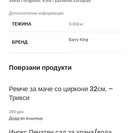
Vendi i origjinës: Kine / Bashkimi Europian
Дополнителни информации
ТЕЖИНА
0.004 кг
Barry King
БРЕНД
Поврзани продукти
Ремче за маче со циркони 32см. –
Трикси
280
ден
Додај во кошница
Инокс Печатен сад за храна/вода