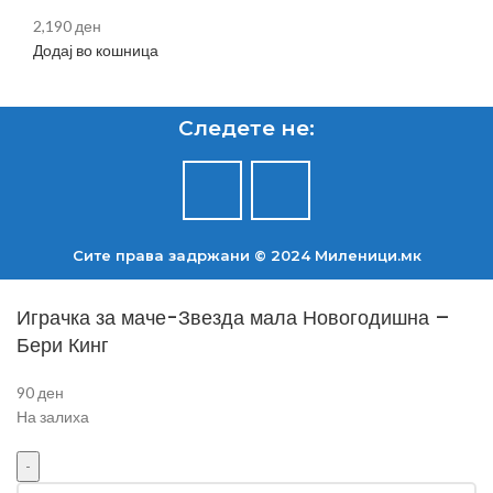
2,190
ден
Додај во кошница
Следете не:
Сите права задржани © 2024 Mиленици.мк
Играчка за маче-Звезда мала Новогодишна –
Бери Кинг
90
ден
На залиха