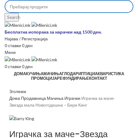
Search
Бесплатна испорака за нарачки над 1500 ден.
Најава / Регистрација
0
ставки
0
ден
Мени
0
ставки
0
ден
ДОМА
КУЧИЊА
МАЧИЊА
ГЛОДАРИ
ПТИЦИ
АКВАРИСТИКА
ПРОМОЦИЈА
РЕФУНДИРАЊЕ
КОНТАКТ
Зголеми
Дома
Продавница
Мачиња
Играчки
Играчка за маче-
Звезда мала Новогодишна – Бери Кинг
Играчка за маче-Звезда