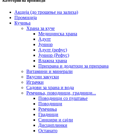
Категории на производи
Акција (до трошење на залиха)
Промоција
Кучиња
Храна за куче
Медицинска храна
Адулт
Јуниор
Адулт (рефус)
Јуниор (Рефус)
Влажна храна
Прихрана и додатоци за прихрана
Витамини и минерали
Вкусни закуски
Играчки
Садови за храна и вода
Ремчиња, поводници, градници...
Поводници со пуштање
Поводници
Ремчиња
Градници
Синџири и сајли
Дисциплинки
Останато