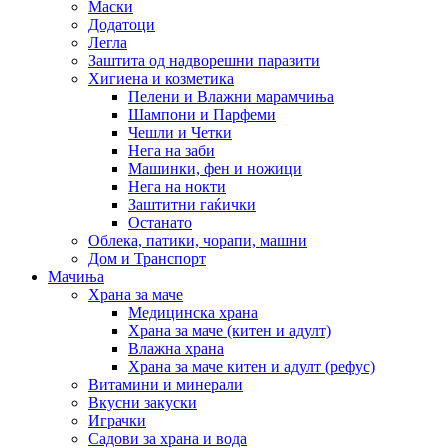
Маски
Додатоци
Легла
Заштита од надворешни паразити
Хигиена и козметика
Пелени и Влажни марамчиња
Шампони и Парфеми
Чешли и Четки
Нега на заби
Машинки, фен и ножици
Нега на нокти
Заштитни гаќички
Останато
Облека, патики, чорапи, машни
Дом и Транспорт
Мачиња
Храна за маче
Медицинска храна
Храна за маче (китен и адулт)
Влажна храна
Храна за маче китен и адулт (рефус)
Витамини и минерали
Вкусни закуски
Играчки
Садови за храна и вода