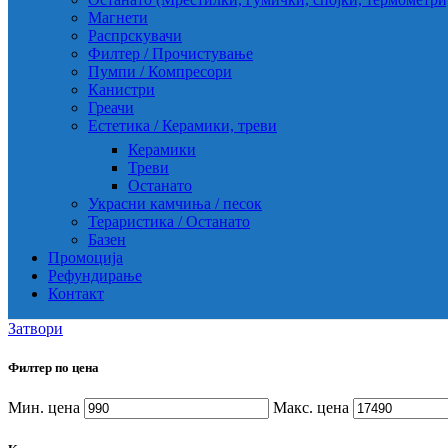
Магнети
Распрскувачи
Филтер / Прочистување
Пумпи / Компресори
Канистри
Греачи
Естетика / Керамики, треви
Керамики
Треви
Останато
Украсни камчиња / песок
Тераристика / Останато
Базен
Промоција
Рефундирање
Контакт
Затвори
Филтер по цена
Мин. цена
Макс. цена