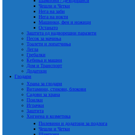
Шампони / Дезодоранси
Чешли и Четки
Нега на заби
Нега на нокти
Машинки, фен и ножици
Останато
Заштита од надворешни паразити
Песок за мачиња
Тоалети и лопатчиња
Легла
Гребалки
Ќебиња и машни
Дом и Транспорт
Додатоци
Глодари
Храна за глодари
Витамини, стикови, блокови
Садови за храна
Поилки
Играчки
Заштита
Хигиена и козметика
Пилевини и додатоци за подлога
Чешли и Четки
Шампони