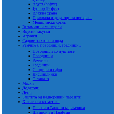
Адулт (рефус)
Јуниор (Рефус)
Влажна храна
Прихрана и додатоци за прихрана
Медицинска храна
Витамини и минерали
Вкусни закуски
Играчки
Садови за храна и вода
Ремчиња, поводници, градници…
Поводници со пуштање
Поводници
Ремчиња
Градници
Синџири и сајли
Дисциплинки
Останато
Маски
Додатоци
Легла
Заштита од надворешни паразити
Хигиена и козметика
Пелени и Влажни марамчиња
Шампони и Парфеми