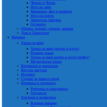
Чешли и Четки
Нега на заби
Машинки, фен и ножици
Нега на нокти
Заштитни гаќички
Останато
Облека, патики, чорапи, машни
Дом и Транспорт
Мачиња
Храна за маче
Храна за маче (китен и адулт)
Влажна храна
Храна за маче китен и адулт (рефус)
Медицинска храна
Витамини и минерали
Вкусни закуски
Играчки
Садови за храна и вода
Ремчиња и градници
Ремчиња и поводници
Градници
Хигиена и козметика
Влажни марами