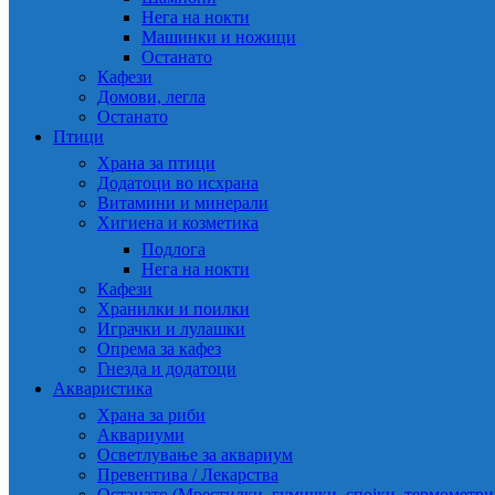
Нега на нокти
Машинки и ножици
Останато
Кафези
Домови, легла
Останато
Птици
Храна за птици
Додатоци во исхрана
Витамини и минерали
Хигиена и козметика
Подлога
Нега на нокти
Кафези
Хранилки и поилки
Играчки и лулашки
Опрема за кафез
Гнезда и додатоци
Акваристика
Храна за риби
Аквариуми
Осветлување за аквариум
Превентива / Лекарства
Останато (Мрестилки, гумички, спојки, термометр