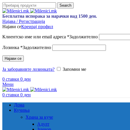
Search
Бесплатна испорака за нарачки над 1500 ден.
Најава / Регистрација
Најави се
Креирај профил
Клиентско име или email адреса
*
Задолжително
Лозинка
*
Задолжително
Најави се
Ја заборавивте лозинката?
Запомни ме
0
ставки
0
ден
Мени
0
ставки
0
ден
Дома
Кучиња
Храна за куче
Адулт
Јуниор