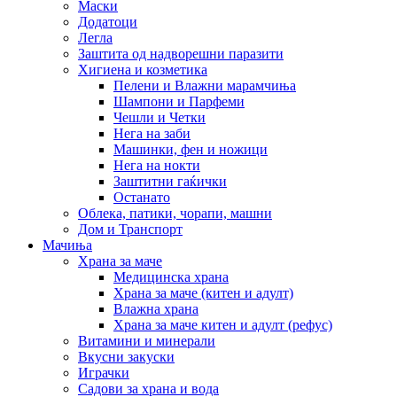
Маски
Додатоци
Легла
Заштита од надворешни паразити
Хигиена и козметика
Пелени и Влажни марамчиња
Шампони и Парфеми
Чешли и Четки
Нега на заби
Машинки, фен и ножици
Нега на нокти
Заштитни гаќички
Останато
Облека, патики, чорапи, машни
Дом и Транспорт
Мачиња
Храна за маче
Медицинска храна
Храна за маче (китен и адулт)
Влажна храна
Храна за маче китен и адулт (рефус)
Витамини и минерали
Вкусни закуски
Играчки
Садови за храна и вода