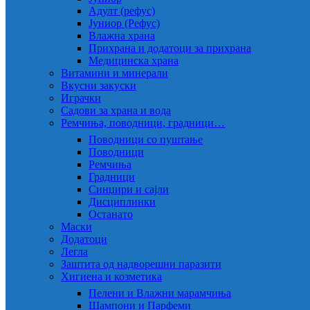
Адулт (рефус)
Јуниор (Рефус)
Влажна храна
Прихрана и додатоци за прихрана
Медицинска храна
Витамини и минерали
Вкусни закуски
Играчки
Садови за храна и вода
Ремчиња, поводници, градници…
Поводници со пуштање
Поводници
Ремчиња
Градници
Синџири и сајли
Дисциплинки
Останато
Маски
Додатоци
Легла
Заштита од надворешни паразити
Хигиена и козметика
Пелени и Влажни марамчиња
Шампони и Парфеми