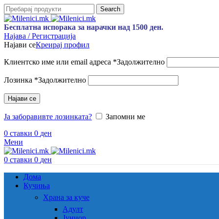
Search
Бесплатна испорака за нарачки над 1500 ден.
Најава / Регистрација
Најави се
Креирај профил
Клиентско име или email адреса
*
Задолжително
Лозинка
*
Задолжително
Најави се
Ја заборавивте лозинката?
Запомни ме
0
ставки
0
ден
Мени
0
ставки
0
ден
Дома
Кучиња
Храна за куче
Адулт
Јуниор