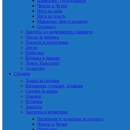
Шампони / Дезодоранси
Чешли и Четки
Нега на заби
Нега на нокти
Машинки, фен и ножици
Останато
Заштита од надворешни паразити
Песок за мачиња
Тоалети и лопатчиња
Легла
Гребалки
Ќебиња и машни
Дом и Транспорт
Додатоци
Глодари
Храна за глодари
Витамини, стикови, блокови
Садови за храна
Поилки
Играчки
Заштита
Хигиена и козметика
Пилевини и додатоци за подлога
Чешли и Четки
Шампони