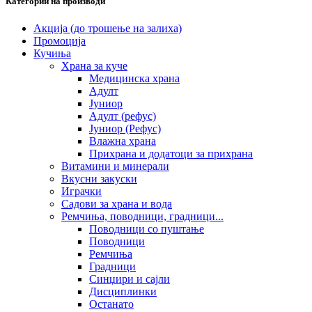
Категории на производи
Акција (до трошење на залиха)
Промоција
Кучиња
Храна за куче
Медицинска храна
Адулт
Јуниор
Адулт (рефус)
Јуниор (Рефус)
Влажна храна
Прихрана и додатоци за прихрана
Витамини и минерали
Вкусни закуски
Играчки
Садови за храна и вода
Ремчиња, поводници, градници...
Поводници со пуштање
Поводници
Ремчиња
Градници
Синџири и сајли
Дисциплинки
Останато