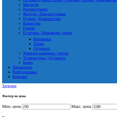
Магнети
Распрскувачи
Филтер / Прочистување
Пумпи / Компресори
Канистри
Греачи
Естетика / Керамики, треви
Керамики
Треви
Останато
Украсни камчиња / песок
Тераристика / Останато
Базен
Промоција
Рефундирање
Контакт
Затвори
Филтер по цена
Мин. цена
Макс. цена