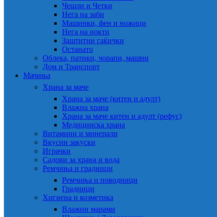
Чешли и Четки
Нега на заби
Машинки, фен и ножици
Нега на нокти
Заштитни гаќички
Останато
Облека, патики, чорапи, машни
Дом и Транспорт
Мачиња
Храна за маче
Храна за маче (китен и адулт)
Влажна храна
Храна за маче китен и адулт (рефус)
Медицинска храна
Витамини и минерали
Вкусни закуски
Играчки
Садови за храна и вода
Ремчиња и градници
Ремчиња и поводници
Градници
Хигиена и козметика
Влажни марами