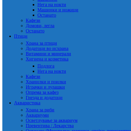
Нега на нокти
Машинки и ножици
Останато
Кафези
Домови, легла
Останато
Птици
Храна за птици
Додатоци во исхрана
Витамини и минерали
Хигиена и козметика
Подлога
Нега на нокти
Кафези
Хранилки и поилки
Играчки и лулашки
Опрема за кафез
Гнезда и додатоци
Акваристика
Храна за риби
Аквариуми
Осветлување за аквариум
Превентива / Лекарства
Останато (Мрестилки, гумички, спојки, термометр