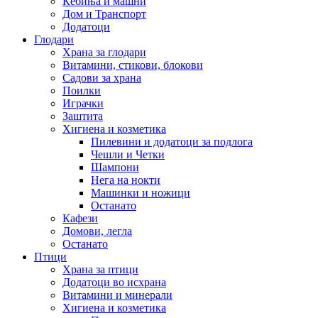
Ќебиња и машни
Дом и Транспорт
Додатоци
Глодари
Храна за глодари
Витамини, стикови, блокови
Садови за храна
Поилки
Играчки
Заштита
Хигиена и козметика
Пилевини и додатоци за подлога
Чешли и Четки
Шампони
Нега на нокти
Машинки и ножици
Останато
Кафези
Домови, легла
Останато
Птици
Храна за птици
Додатоци во исхрана
Витамини и минерали
Хигиена и козметика