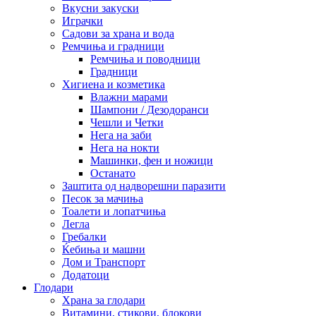
Вкусни закуски
Играчки
Садови за храна и вода
Ремчиња и градници
Ремчиња и поводници
Градници
Хигиена и козметика
Влажни марами
Шампони / Дезодоранси
Чешли и Четки
Нега на заби
Нега на нокти
Машинки, фен и ножици
Останато
Заштита од надворешни паразити
Песок за мачиња
Тоалети и лопатчиња
Легла
Гребалки
Ќебиња и машни
Дом и Транспорт
Додатоци
Глодари
Храна за глодари
Витамини, стикови, блокови