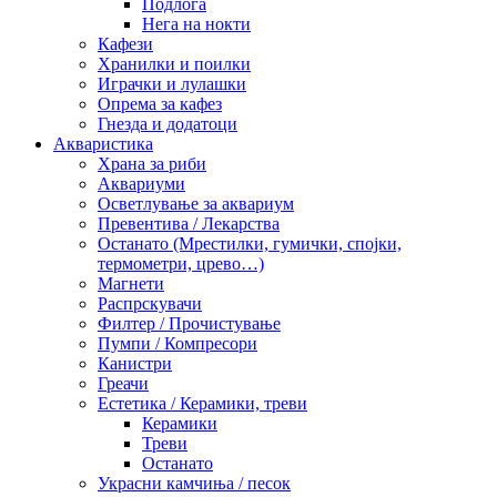
Подлога
Нега на нокти
Кафези
Хранилки и поилки
Играчки и лулашки
Опрема за кафез
Гнезда и додатоци
Акваристика
Храна за риби
Аквариуми
Осветлување за аквариум
Превентива / Лекарства
Останато (Мрестилки, гумички, спојки,
термометри, црево…)
Магнети
Распрскувачи
Филтер / Прочистување
Пумпи / Компресори
Канистри
Греачи
Естетика / Керамики, треви
Керамики
Треви
Останато
Украсни камчиња / песок