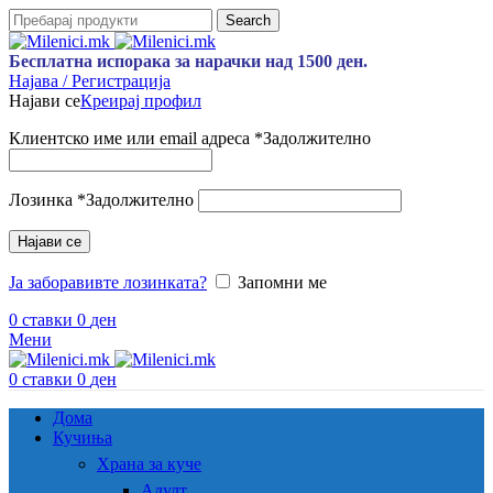
Search
Бесплатна испорака за нарачки над 1500 ден.
Најава / Регистрација
Најави се
Креирај профил
Клиентско име или email адреса
*
Задолжително
Лозинка
*
Задолжително
Најави се
Ја заборавивте лозинката?
Запомни ме
0
ставки
0
ден
Мени
0
ставки
0
ден
Дома
Кучиња
Храна за куче
Адулт