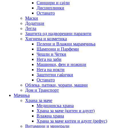
Синџири и сајли
Дисциплинки
Останато
Маски
Додатоци
Легла
Заштита од надворешни паразити
Хигиена и козметика
Пелени и Влажни марамчиња
Шампони и Парфеми
Чешли и Четки
Нега на заби
Машинки, фен и ножици
Нега на нокти
Заштитни гаќички
Останато
Облека, патики, чорапи, машни
Дом и Транспорт
Мачиња
Храна за маче
Медицинска храна
Храна за маче (китен и адулт)
Влажна храна
Храна за маче китен и адулт (рефус)
Витамини и минерали