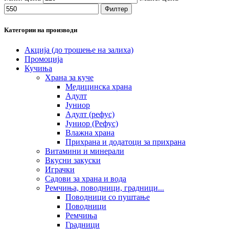
Филтер
Категории на производи
Акција (до трошење на залиха)
Промоција
Кучиња
Храна за куче
Медицинска храна
Адулт
Јуниор
Адулт (рефус)
Јуниор (Рефус)
Влажна храна
Прихрана и додатоци за прихрана
Витамини и минерали
Вкусни закуски
Играчки
Садови за храна и вода
Ремчиња, поводници, градници...
Поводници со пуштање
Поводници
Ремчиња
Градници