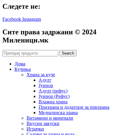
Следете не:
Facebook
Instagram
Сите права задржани © 2024
Mиленици.мк
Search
Дома
Кучиња
Храна за куче
Адулт
Јуниор
Адулт (рефус)
Јуниор (Рефус)
Влажна храна
Прихрана и додатоци за прихрана
Медицинска храна
Витамини и минерали
Вкусни закуски
Играчки
Садови за храна и вода