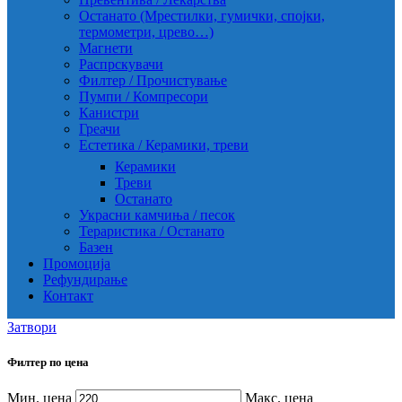
Останато (Мрестилки, гумички, спојки,
термометри, црево…)
Магнети
Распрскувачи
Филтер / Прочистување
Пумпи / Компресори
Канистри
Греачи
Естетика / Керамики, треви
Керамики
Треви
Останато
Украсни камчиња / песок
Тераристика / Останато
Базен
Промоција
Рефундирање
Контакт
Затвори
Филтер по цена
Мин. цена
Макс. цена