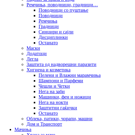
Ремчиња, поводници, градници…
Поводници со пуштање
Поводници
Ремчиња
Градници
Синџири и сајли
Дисциплинки
Останато
Маски
Додатоци
Легла
Заштита од надворешни паразити
Хигиена и козметика
Пелени и Влажни марамчиња
Шампони и Парфеми
Чешли и Четки
Нега на заби
Машинки, фен и ножици
Нега на нокти
Заштитни гаќички
Останато
Облека, патики, чорапи, машни
Дом и Транспорт
Мачиња
Храна за маче