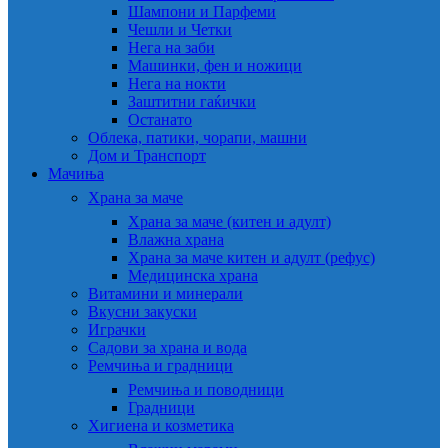
Шампони и Парфеми
Чешли и Четки
Нега на заби
Машинки, фен и ножици
Нега на нокти
Заштитни гаќички
Останато
Облека, патики, чорапи, машни
Дом и Транспорт
Мачиња
Храна за маче
Храна за маче (китен и адулт)
Влажна храна
Храна за маче китен и адулт (рефус)
Медицинска храна
Витамини и минерали
Вкусни закуски
Играчки
Садови за храна и вода
Ремчиња и градници
Ремчиња и поводници
Градници
Хигиена и козметика