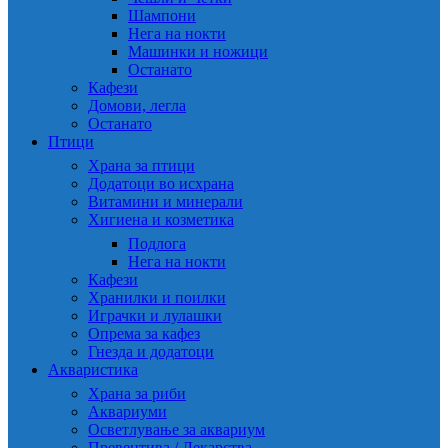
Шампони
Нега на нокти
Машинки и ножици
Останато
Кафези
Домови, легла
Останато
Птици
Храна за птици
Додатоци во исхрана
Витамини и минерали
Хигиена и козметика
Подлога
Нега на нокти
Кафези
Хранилки и поилки
Играчки и лулашки
Опрема за кафез
Гнезда и додатоци
Акваристика
Храна за риби
Аквариуми
Осветлување за аквариум
Превентива / Лекарства