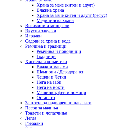
Храна за маче (китен и адулт)
Влажна храна
Храна за маче китен и адулт (рефус)
Медицинска храна
Витамини и минерали
Вкусни закуски
Играчки
Садови за храна и вода
Ремчиња и градници
Ремчиња и поводници
Градници
Хигиена и козметика
Влажни марами
Шампони / Дезодоранси
Чешли и Четки
Нега на заби
Нега на нокти
Машинки, фен и ножици
Останато
Заштита од надворешни паразити
Песок за мачиња
Тоалети и лопатчиња
Легла
Гребалки