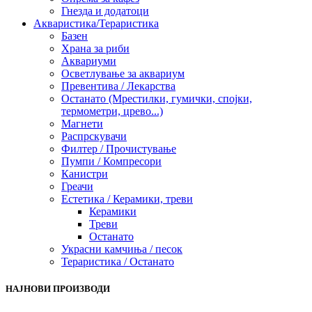
Гнезда и додатоци
Акваристика/Тераристика
Базен
Храна за риби
Аквариуми
Осветлување за аквариум
Превентива / Лекарства
Останато (Мрестилки, гумички, спојки,
термометри, црево...)
Магнети
Распрскувачи
Филтер / Прочистување
Пумпи / Компресори
Канистри
Греачи
Естетика / Керамики, треви
Керамики
Треви
Останато
Украсни камчиња / песок
Тераристика / Останато
НАЈНОВИ ПРОИЗВОДИ