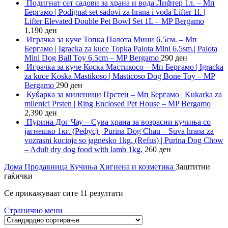
Подигнат сет садови за храна и вода Лифтер 1л. – Мп
Бергамо | Podignat set sadovi za hrana i voda Lifter 1l. |
Lifter Elevated Double Pet Bowl Set 1L – MP Bergamo
1,190
ден
Играчка за куче Топка Палота Мини 6.5см. – Мп
Бергамо | Igracka za kuce Topka Palota Mini 6.5sm.| Palota
Mini Dog Ball Toy 6.5cm – MP Bergamo
290
ден
Играчка за куче Коска Мастикосо – Мп Бергамо | Igracka
za kuce Koska Mastikoso | Masticoso Dog Bone Toy – MP
Bergamo
290
ден
Куќарка за миленици Прстен – Мп Бергамо | Kukarka za
milenici Prsten | Ring Enclosed Pet House – MP Bergamo
2,390
ден
Пурина Дог Чау – Сува храна за возрасни кучиња со
јагнешко 1кг. (Рефус) | Purina Dog Chau – Suva hrana za
vozrasni kucinja so jagnesko 1kg. (Refus) | Purina Dog Chow
– Adult dry dog food with lamb 1kg.
260
ден
Дома
Продавница
Кучиња
Хигиена и козметика
Заштитни
гаќички
Се прикажуваат сите 11 резултати
Странично мени