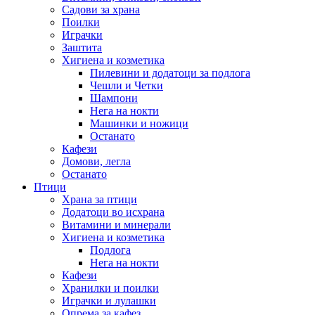
Садови за храна
Поилки
Играчки
Заштита
Хигиена и козметика
Пилевини и додатоци за подлога
Чешли и Четки
Шампони
Нега на нокти
Машинки и ножици
Останато
Кафези
Домови, легла
Останато
Птици
Храна за птици
Додатоци во исхрана
Витамини и минерали
Хигиена и козметика
Подлога
Нега на нокти
Кафези
Хранилки и поилки
Играчки и лулашки
Опрема за кафез