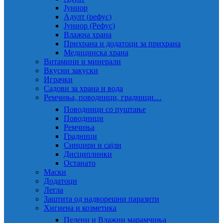
Јуниор
Адулт (рефус)
Јуниор (Рефус)
Влажна храна
Прихрана и додатоци за прихрана
Медицинска храна
Витамини и минерали
Вкусни закуски
Играчки
Садови за храна и вода
Ремчиња, поводници, градници…
Поводници со пуштање
Поводници
Ремчиња
Градници
Синџири и сајли
Дисциплинки
Останато
Маски
Додатоци
Легла
Заштита од надворешни паразити
Хигиена и козметика
Пелени и Влажни марамчиња