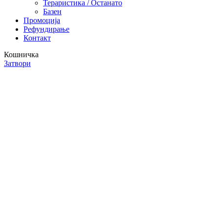
Тераристика / Останато
Базен
Промоција
Рефундирање
Контакт
Кошничка
Затвори