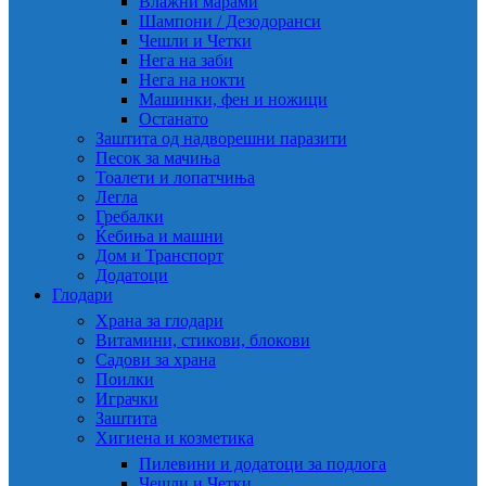
Влажни марами
Шампони / Дезодоранси
Чешли и Четки
Нега на заби
Нега на нокти
Машинки, фен и ножици
Останато
Заштита од надворешни паразити
Песок за мачиња
Тоалети и лопатчиња
Легла
Гребалки
Ќебиња и машни
Дом и Транспорт
Додатоци
Глодари
Храна за глодари
Витамини, стикови, блокови
Садови за храна
Поилки
Играчки
Заштита
Хигиена и козметика
Пилевини и додатоци за подлога
Чешли и Четки