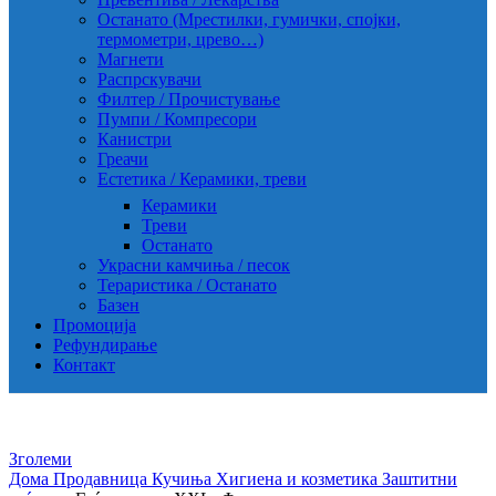
Останато (Мрестилки, гумички, спојки,
термометри, црево…)
Магнети
Распрскувачи
Филтер / Прочистување
Пумпи / Компресори
Канистри
Греачи
Естетика / Керамики, треви
Керамики
Треви
Останато
Украсни камчиња / песок
Тераристика / Останато
Базен
Промоција
Рефундирање
Контакт
Зголеми
Дома
Продавница
Кучиња
Хигиена и козметика
Заштитни