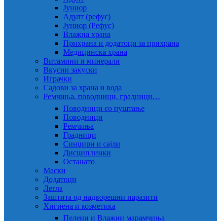
Јуниор
Адулт (рефус)
Јуниор (Рефус)
Влажна храна
Прихрана и додатоци за прихрана
Медицинска храна
Витамини и минерали
Вкусни закуски
Играчки
Садови за храна и вода
Ремчиња, поводници, градници…
Поводници со пуштање
Поводници
Ремчиња
Градници
Синџири и сајли
Дисциплинки
Останато
Маски
Додатоци
Легла
Заштита од надворешни паразити
Хигиена и козметика
Пелени и Влажни марамчиња