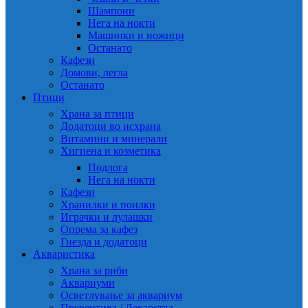
Шампони
Нега на нокти
Машинки и ножици
Останато
Кафези
Домови, легла
Останато
Птици
Храна за птици
Додатоци во исхрана
Витамини и минерали
Хигиена и козметика
Подлога
Нега на нокти
Кафези
Хранилки и поилки
Играчки и лулашки
Опрема за кафез
Гнезда и додатоци
Акваристика
Храна за риби
Аквариуми
Осветлување за аквариум
Превентива / Лекарства