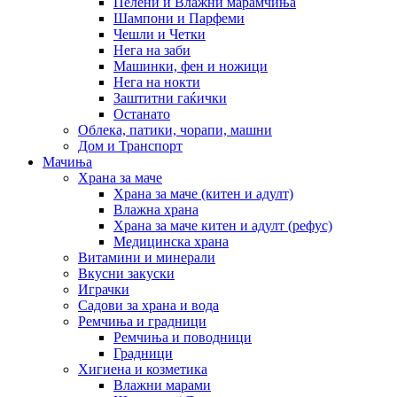
Пелени и Влажни марамчиња
Шампони и Парфеми
Чешли и Четки
Нега на заби
Машинки, фен и ножици
Нега на нокти
Заштитни гаќички
Останато
Облека, патики, чорапи, машни
Дом и Транспорт
Мачиња
Храна за маче
Храна за маче (китен и адулт)
Влажна храна
Храна за маче китен и адулт (рефус)
Медицинска храна
Витамини и минерали
Вкусни закуски
Играчки
Садови за храна и вода
Ремчиња и градници
Ремчиња и поводници
Градници
Хигиена и козметика
Влажни марами