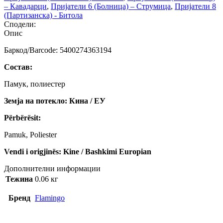
– Кавадарци
,
Пријатели 6 (Болница) – Струмица
,
Пријатели 8
(Партизанска) - Битола
Сподели:
Опис
Баркод/Barcode: 5400274363194
Состав:
Памук, полиестер
Земја на потекло: Кина / ЕУ
Përbërësit:
Pamuk, Poliester
Vendi i origjinës: Kine / Bashkimi Europian
Дополнителни информации
Тежина
0.06 кг
Бренд
Flamingo