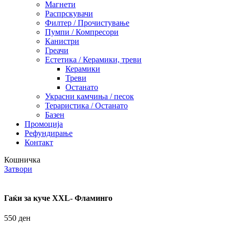
Магнети
Распрскувачи
Филтер / Прочистување
Пумпи / Компресори
Канистри
Греачи
Естетика / Керамики, треви
Керамики
Треви
Останато
Украсни камчиња / песок
Тераристика / Останато
Базен
Промоција
Рефундирање
Контакт
Кошничка
Затвори
Гаќи за куче XXL- Фламинго
550
ден