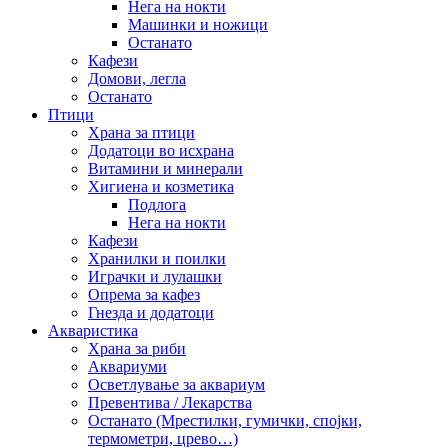
Нега на нокти
Машинки и ножици
Останато
Кафези
Домови, легла
Останато
Птици
Храна за птици
Додатоци во исхрана
Витамини и минерали
Хигиена и козметика
Подлога
Нега на нокти
Кафези
Хранилки и поилки
Играчки и лулашки
Опрема за кафез
Гнезда и додатоци
Акваристика
Храна за риби
Аквариуми
Осветлување за аквариум
Превентива / Лекарства
Останато (Мрестилки, гумички, спојки,
термометри, црево…)