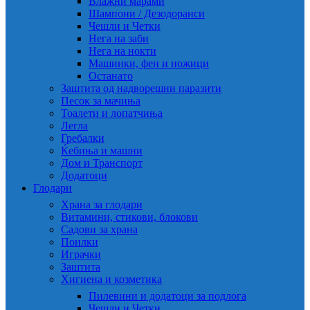
Влажни марами
Шампони / Дезодоранси
Чешли и Четки
Нега на заби
Нега на нокти
Машинки, фен и ножици
Останато
Заштита од надворешни паразити
Песок за мачиња
Тоалети и лопатчиња
Легла
Гребалки
Ќебиња и машни
Дом и Транспорт
Додатоци
Глодари
Храна за глодари
Витамини, стикови, блокови
Садови за храна
Поилки
Играчки
Заштита
Хигиена и козметика
Пилевини и додатоци за подлога
Чешли и Четки