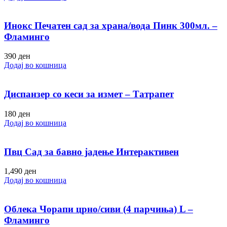
Инокс Печатен сад за храна/вода Пинк 300мл. –
Фламинго
390
ден
Додај во кошница
Диспанзер со кеси за измет – Татрапет
180
ден
Додај во кошница
Пвц Сад за бавно јадење Интерактивен
1,490
ден
Додај во кошница
Облека Чорапи црно/сиви (4 парчиња) L –
Фламинго