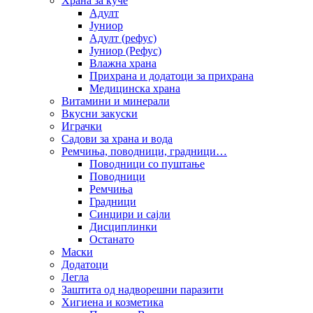
Храна за куче
Адулт
Јуниор
Адулт (рефус)
Јуниор (Рефус)
Влажна храна
Прихрана и додатоци за прихрана
Медицинска храна
Витамини и минерали
Вкусни закуски
Играчки
Садови за храна и вода
Ремчиња, поводници, градници…
Поводници со пуштање
Поводници
Ремчиња
Градници
Синџири и сајли
Дисциплинки
Останато
Маски
Додатоци
Легла
Заштита од надворешни паразити
Хигиена и козметика