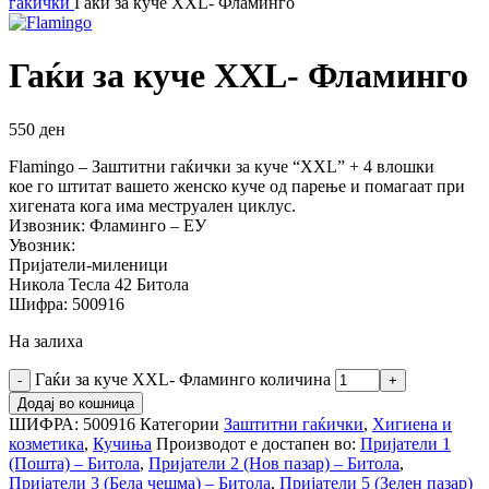
гаќички
Гаќи за куче XXL- Фламинго
Гаќи за куче XXL- Фламинго
550
ден
Flamingo – Заштитни гаќички за куче “XXL” + 4 влошки
кое го штитат вашето женско куче од парење и помагаат при
хигената кога има меструален циклус.
Извозник: Фламинго – ЕУ
Увозник:
Пријатели-миленици
Никола Тесла 42 Битола
Шифра: 500916
На залиха
Гаќи за куче XXL- Фламинго количина
Додај во кошница
ШИФРА:
500916
Категории
Заштитни гаќички
,
Хигиена и
козметика
,
Кучиња
Производот е достапен во:
Пријатели 1
(Пошта) – Битола
,
Пријатели 2 (Нов пазар) – Битола
,
Пријатели 3 (Бела чешма) – Битола
,
Пријатели 5 (Зелен пазар)