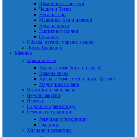
Шампони и Парфеми
Чешли и Четки
Нега на заби
Машинки, фен и ножици
Нега на нокти
Заштитни гаќички
Останато
Облека, патики, чорапи, машни
Дом и Транспорт
Мачиња
Храна за маче
Храна за маче (китен и адулт)
Влажна храна
Храна за маче китен и адулт (рефус)
Медицинска храна
Витамини и минерали
Вкусни закуски
Играчки
Садови за храна и вода
Ремчиња и градници
Ремчиња и поводници
Градници
Хигиена и козметика