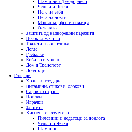
Шампони / Дезодоранси
Чешли и Четки
Нега на заби
Нега на нокти
Машинки, фен и ножици
Останато
Заштита од надворешни паразити
Песок за мачиња
Тоалети и лопатчиња
Легла
Гребалки
Ќебиња и машни
Дом и Транспорт
Додатоци
Глодари
Храна за глодари
Витамини, стикови, блокови
Садови за храна
Поилки
Играчки
Заштита
Хигиена и козметика
Пилевини и додатоци за подлога
Чешли и Четки
Шампони