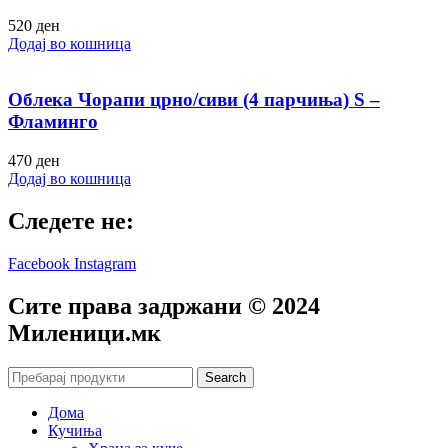
520
ден
Додај во кошница
Облека Чорапи црно/сиви (4 парчиња) S –
Фламинго
470
ден
Додај во кошница
Следете не:
Facebook
Instagram
Сите права задржани © 2024
Mиленици.мк
Search
Дома
Кучиња