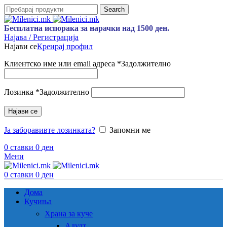
Search
Бесплатна испорака за нарачки над 1500 ден.
Најава / Регистрација
Најави се
Креирај профил
Клиентско име или email адреса
*
Задолжително
Лозинка
*
Задолжително
Најави се
Ја заборавивте лозинката?
Запомни ме
0
ставки
0
ден
Мени
0
ставки
0
ден
Дома
Кучиња
Храна за куче
Адулт