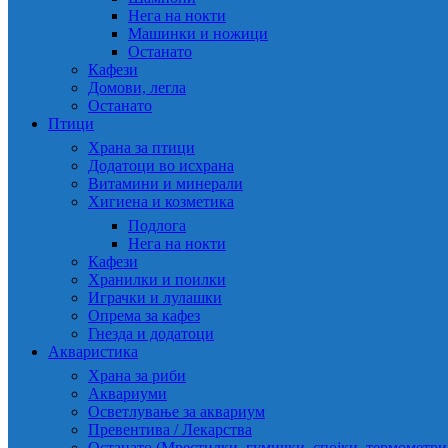
Нега на нокти
Машинки и ножици
Останато
Кафези
Домови, легла
Останато
Птици
Храна за птици
Додатоци во исхрана
Витамини и минерали
Хигиена и козметика
Подлога
Нега на нокти
Кафези
Хранилки и поилки
Играчки и лулашки
Опрема за кафез
Гнезда и додатоци
Акваристика
Храна за риби
Аквариуми
Осветлување за аквариум
Превентива / Лекарства
Останато (Мрестилки, гумички, спојки, термометр