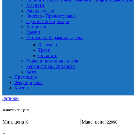
Магнети
Распрскувачи
Филтер / Прочистување
Пумпи / Компресори
Канистри
Греачи
Естетика / Керамики, треви
Керамики
Треви
Останато
Украсни камчиња / песок
Тераристика / Останато
Базен
Промоција
Рефундирање
Контакт
Затвори
Филтер по цена
Мин. цена
Макс. цена