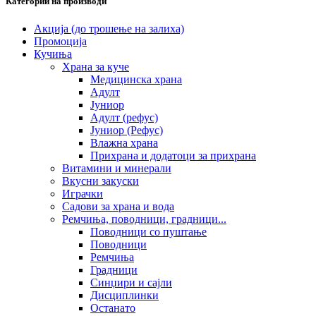
Категории на производи
Акција (до трошење на залиха)
Промоција
Кучиња
Храна за куче
Медицинска храна
Адулт
Јуниор
Адулт (рефус)
Јуниор (Рефус)
Влажна храна
Прихрана и додатоци за прихрана
Витамини и минерали
Вкусни закуски
Играчки
Садови за храна и вода
Ремчиња, поводници, градници...
Поводници со пуштање
Поводници
Ремчиња
Градници
Синџири и сајли
Дисциплинки
Останато