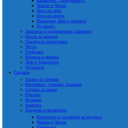
Шампони / Дезодоранси
Чешли и Четки
Нега на заби
Нега на нокти
Машинки, фен и ножици
Останато
Заштита од надворешни паразити
Песок за мачиња
Тоалети и лопатчиња
Легла
Гребалки
Ќебиња и машни
Дом и Транспорт
Додатоци
Глодари
Храна за глодари
Витамини, стикови, блокови
Садови за храна
Поилки
Играчки
Заштита
Хигиена и козметика
Пилевини и додатоци за подлога
Чешли и Четки
Шампони