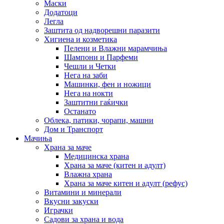
Маски
Додатоци
Легла
Заштита од надворешни паразити
Хигиена и козметика
Пелени и Влажни марамчиња
Шампони и Парфеми
Чешли и Четки
Нега на заби
Машинки, фен и ножици
Нега на нокти
Заштитни гаќички
Останато
Облека, патики, чорапи, машни
Дом и Транспорт
Мачиња
Храна за маче
Медицинска храна
Храна за маче (китен и адулт)
Влажна храна
Храна за маче китен и адулт (рефус)
Витамини и минерали
Вкусни закуски
Играчки
Садови за храна и вода