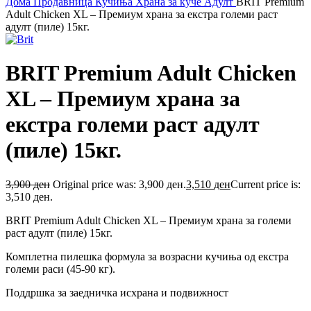
Дома
Продавница
Кучиња
Храна за куче
Адулт
BRIT Premium
Adult Chicken ХL – Премиум храна за екстра големи раст
адулт (пиле) 15кг.
BRIT Premium Adult Chicken
ХL – Премиум храна за
екстра големи раст адулт
(пиле) 15кг.
3,900
ден
Original price was: 3,900 ден.
3,510
ден
Current price is:
3,510 ден.
BRIT Premium Adult Chicken ХL – Премиум храна за големи
раст адулт (пиле) 15кг.
Комплетна пилешка формула за возрасни кучиња од екстра
големи раси (45-90 кг).
Поддршка за заедничка исхрана и подвижност