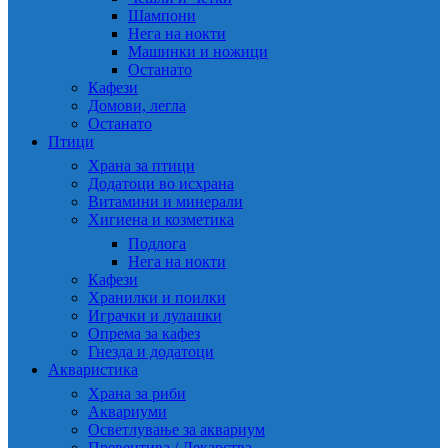
Шампони
Нега на нокти
Машинки и ножици
Останато
Кафези
Домови, легла
Останато
Птици
Храна за птици
Додатоци во исхрана
Витамини и минерали
Хигиена и козметика
Подлога
Нега на нокти
Кафези
Хранилки и поилки
Играчки и лулашки
Опрема за кафез
Гнезда и додатоци
Акваристика
Храна за риби
Аквариуми
Осветлување за аквариум
Превентива / Лекарства