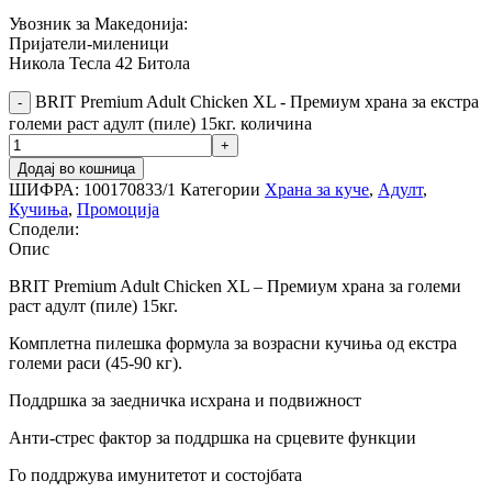
Увозник за Македонија:
Пријатели-миленици
Никола Тесла 42 Битола
BRIT Premium Adult Chicken ХL - Премиум храна за екстра
големи раст адулт (пиле) 15кг. количина
Додај во кошница
ШИФРА:
100170833/1
Категории
Храна за куче
,
Адулт
,
Кучиња
,
Промоција
Сподели:
Опис
BRIT Premium Adult Chicken ХL – Премиум храна за големи
раст адулт (пиле) 15кг.
Комплетна пилешка формула за возрасни кучиња од екстра
големи раси (45-90 кг).
Поддршка за заедничка исхрана и подвижност
Анти-стрес фактор за поддршка на срцевите функции
Го поддржува имунитетот и состојбата