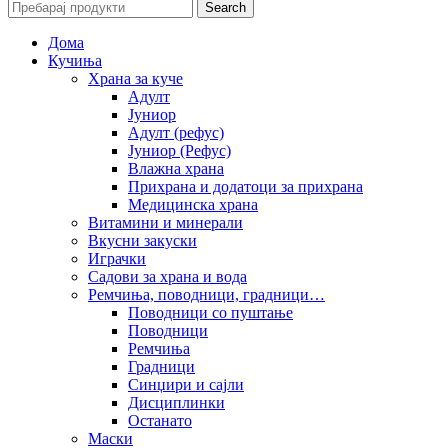
Search
Дома
Кучиња
Храна за куче
Адулт
Јуниор
Адулт (рефус)
Јуниор (Рефус)
Влажна храна
Прихрана и додатоци за прихрана
Медицинска храна
Витамини и минерали
Вкусни закуски
Играчки
Садови за храна и вода
Ремчиња, поводници, градници…
Поводници со пуштање
Поводници
Ремчиња
Градници
Синџири и сајли
Дисциплинки
Останато
Маски