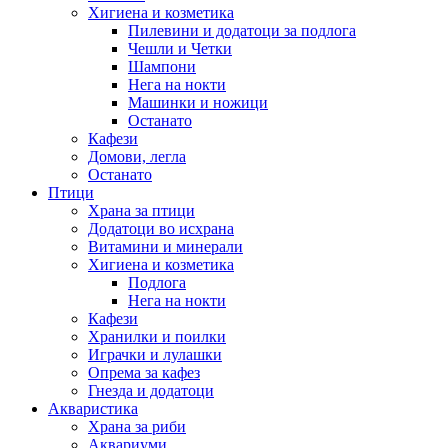
Хигиена и козметика
Пилевини и додатоци за подлога
Чешли и Четки
Шампони
Нега на нокти
Машинки и ножици
Останато
Кафези
Домови, легла
Останато
Птици
Храна за птици
Додатоци во исхрана
Витамини и минерали
Хигиена и козметика
Подлога
Нега на нокти
Кафези
Хранилки и поилки
Играчки и лулашки
Опрема за кафез
Гнезда и додатоци
Акваристика
Храна за риби
Аквариуми