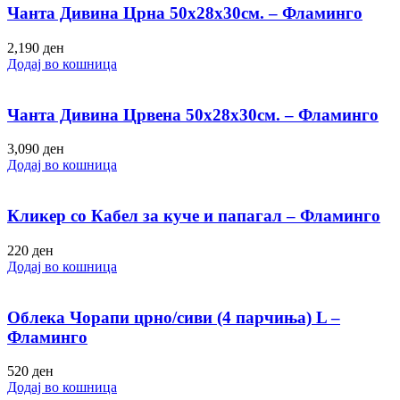
Чанта Дивина Црна 50х28х30см. – Фламинго
2,190
ден
Додај во кошница
Чанта Дивина Црвена 50х28х30см. – Фламинго
3,090
ден
Додај во кошница
Кликер со Кабел за куче и папагал – Фламинго
220
ден
Додај во кошница
Облека Чорапи црно/сиви (4 парчиња) L –
Фламинго
520
ден
Додај во кошница