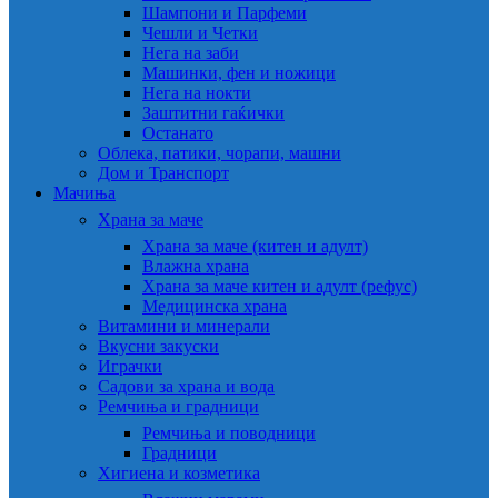
Шампони и Парфеми
Чешли и Четки
Нега на заби
Машинки, фен и ножици
Нега на нокти
Заштитни гаќички
Останато
Облека, патики, чорапи, машни
Дом и Транспорт
Мачиња
Храна за маче
Храна за маче (китен и адулт)
Влажна храна
Храна за маче китен и адулт (рефус)
Медицинска храна
Витамини и минерали
Вкусни закуски
Играчки
Садови за храна и вода
Ремчиња и градници
Ремчиња и поводници
Градници
Хигиена и козметика