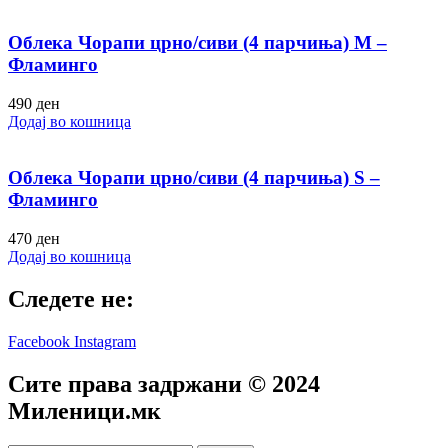
Облека Чорапи црно/сиви (4 парчиња) M –
Фламинго
490
ден
Додај во кошница
Облека Чорапи црно/сиви (4 парчиња) S –
Фламинго
470
ден
Додај во кошница
Следете не:
Facebook
Instagram
Сите права задржани © 2024
Mиленици.мк