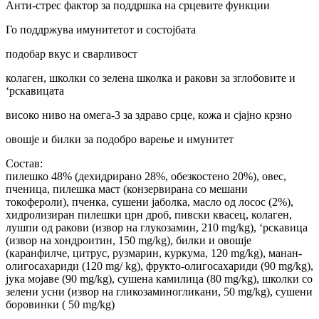
Анти-стрес фактор за поддршка на срцевите функции
Го поддржува имунитетот и состојбата
подобар вкус и сварливост
колаген, школки со зелена школка и ракови за зглобовите и
‘рскавицата
високо ниво на омега-3 за здраво срце, кожа и сјајно крзно
овошје и билки за подобро варење и имунитет
Состав:
пилешко 48% (дехидрирано 28%, обезкостено 20%), овес,
пченица, пилешка маст (конзервирана со мешани
токофероли), пченка, сушени јаболка, масло од лосос (2%),
хидролизиран пилешки црн дроб, пивски квасец, колаген,
лушпи од ракови (извор на глукозамин, 210 mg/kg), ‘рскавица
(извор на хондроитин, 150 mg/kg), билки и овошје
(каранфилче, цитрус, рузмарин, куркума, 120 mg/kg), манан-
олигосахариди (120 mg/ kg), фрукто-олигосахариди (90 mg/kg),
јука мојаве (90 mg/kg), сушена камилица (80 mg/kg), школки со
зелени усни (извор на гликозаминогликани, 50 mg/kg), сушени
боровинки ( 50 mg/kg)