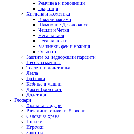
Ремчиња и поводници
Градници
Хигиена и козметика
Влажни марами
Шампони / Дезодоранси
Чешли и Четки
Нега на заби
Нега на нокти
Машинки, фен и ножици
Останато
Заштита од надворешни паразити
Песок за мачиња
Тоалети и лопатчиња
Легла
Гребалки
Ќебиња и машни
Дом и Транспорт
Додатоци
Глодари
Храна за глодари
Витамини, стикови, блокови
Садови за храна
Поилки
Играчки
Заштита