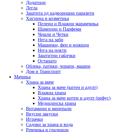
Додатоци
Легла
Заштита од надворешни паразити
Хигиена и козметика
Пелени и Влажни марамчиња
Шампони и Парфеми
Чешли и Четки
Нега на заби
Машинки, фен и ножици
Нега на нокти
Заштитни гаќички
Останато
Облека, патики, чорапи, машни
Дом и Транспорт
Мачиња
Храна за маче
Храна за маче (китен и адулт)
Влажна храна
Храна за маче китен и адулт (рефус)
Медицинска храна
Витамини и минерали
Вкусни закуски
Играчки
Садови за храна и вода
Ремчиња и градници