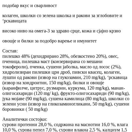
подобар вкус и сварливост
колаген, школки со зелена школка и ракови за зглобовите и
‘рскавицата
високо ниво на омега-3 за здраво срце, кожа и сјајно крзно
овошје и билки за подобро варење и имунитет
Состав:
пилешко 48% (дехидрирано 28%, обезкостено 20%), овес,
пченица, пилешка маст (конзервирана со мешани
токофероли), пченка, сушени јаболка, масло од лосос (2%),
хидролизиран пилешки црн дроб, пивски квасец, колаген,
лушпи од ракови (извор на глукозамин, 210 mg/kg), ‘рскавица
(извор на хондроитин, 150 mg/kg), билки и овошје
(каранфилче, цитрус, рузмарин, куркума, 120 mg/kg), манан-
олигосахариди (120 mg/ kg), фрукто-олигосахариди (90 mg/kg),
јука мојаве (90 mg/kg), сушена камилица (80 mg/kg), школки со
зелени усни (извор на гликозаминогликани, 50 mg/kg), сушени
боровинки ( 50 mg/kg)
Аналитички состојки:
сурови протеини 28,0 %, содржина на маснотии 16,0 %, влага
10,0 %, сурова пепел 7,0 %, сурови влакна 2,5 %, калциум 1,5