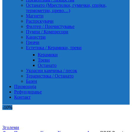
Останато (Мрестилки, гумички, спојки,
термометри, црево…)
Магнети
Распрскувачи
Филтер / Прочистување
Пумпи / Компресори
Канистри
Греачи
Естетика / Керамики, треви
Керамики
Треви
Останато
Украсни камчиња / песок
Тераристика / Останато
Базен
Промоција
Рефундирање
Контакт
-10%
Зголеми