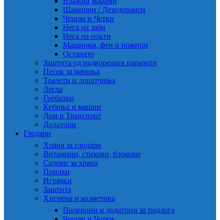
Влажни марами
Шампони / Дезодоранси
Чешли и Четки
Нега на заби
Нега на нокти
Машинки, фен и ножици
Останато
Заштита од надворешни паразити
Песок за мачиња
Тоалети и лопатчиња
Легла
Гребалки
Ќебиња и машни
Дом и Транспорт
Додатоци
Глодари
Храна за глодари
Витамини, стикови, блокови
Садови за храна
Поилки
Играчки
Заштита
Хигиена и козметика
Пилевини и додатоци за подлога
Чешли и Четки