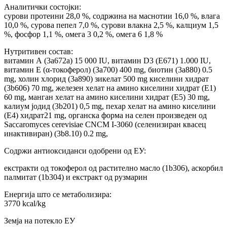
Аналитички состојки:
сурови протеини 28,0 %, содржина на маснотии 16,0 %, влага
10,0 %, сурова пепел 7,0 %, сурови влакна 2,5 %, калциум 1,5
%, фосфор 1,1 %, омега 3 0,2 %, омега 6 1,8 %
Нутритивен состав:
витамин А (3a672a) 15 000 IU, витамин D3 (E671) 1.000 IU,
витамин Е (α-токоферол) (3a700) 400 mg, биотин (3a880) 0.5
mg, холин хлорид (3a890) зикелат 500 mg киселини хидрат
(3b606) 70 mg, железен хелат на амино киселини хидрат (E1)
60 mg, манган хелат на амино киселини хидрат (E5) 30 mg,
калиум јодид (3b201) 0,5 mg, пехар хелат на амино киселини
(E4) хидрат21 mg, органска форма на селен произведен од
Saccaromyces cerevisiae CNCM I-3060 (селенизиран квасец
инактивиран) (3b8.10) 0.2 mg,
Содржи антиоксиданси одобрени од ЕУ:
екстракти од токоферол од растително масло (1b306), аскорбил
палмитат (1b304) и екстракт од рузмарин
Енергија што се метаболизира:
3770 kcal/kg
Земја на потекло ЕУ