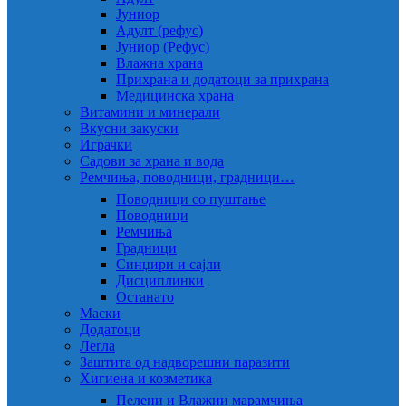
Јуниор
Адулт (рефус)
Јуниор (Рефус)
Влажна храна
Прихрана и додатоци за прихрана
Медицинска храна
Витамини и минерали
Вкусни закуски
Играчки
Садови за храна и вода
Ремчиња, поводници, градници…
Поводници со пуштање
Поводници
Ремчиња
Градници
Синџири и сајли
Дисциплинки
Останато
Маски
Додатоци
Легла
Заштита од надворешни паразити
Хигиена и козметика
Пелени и Влажни марамчиња