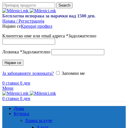
Search
Бесплатна испорака за нарачки над 1500 ден.
Најава / Регистрација
Најави се
Креирај профил
Клиентско име или email адреса
*
Задолжително
Лозинка
*
Задолжително
Најави се
Ја заборавивте лозинката?
Запомни ме
0
ставки
0
ден
Мени
0
ставки
0
ден
Дома
Кучиња
Храна за куче
Адулт