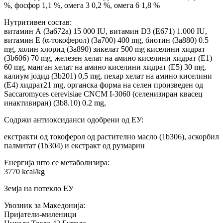
%, фосфор 1,1 %, омега 3 0,2 %, омега 6 1,8 %
Нутритивен состав:
витамин А (3a672a) 15 000 IU, витамин D3 (E671) 1.000 IU,
витамин Е (α-токоферол) (3a700) 400 mg, биотин (3a880) 0.5
mg, холин хлорид (3a890) зикелат 500 mg киселини хидрат
(3b606) 70 mg, железен хелат на амино киселини хидрат (E1)
60 mg, манган хелат на амино киселини хидрат (E5) 30 mg,
калиум јодид (3b201) 0,5 mg, пехар хелат на амино киселини
(E4) хидрат21 mg, органска форма на селен произведен од
Saccaromyces cerevisiae CNCM I-3060 (селенизиран квасец
инактивиран) (3b8.10) 0.2 mg,
Содржи антиоксиданси одобрени од ЕУ:
екстракти од токоферол од растително масло (1b306), аскорбил
палмитат (1b304) и екстракт од рузмарин
Енергија што се метаболизира:
3770 kcal/kg
Земја на потекло ЕУ
Увозник за Македонија:
Пријатели-миленици