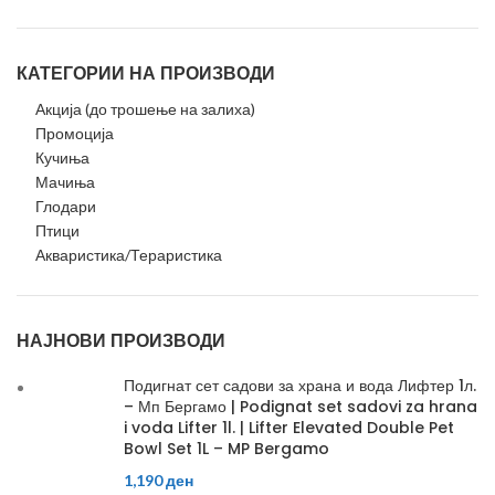
КАТЕГОРИИ НА ПРОИЗВОДИ
Акција (до трошење на залиха)
Промоција
Кучиња
Мачиња
Глодари
Птици
Акваристика/Тераристика
НАЈНОВИ ПРОИЗВОДИ
Подигнат сет садови за храна и вода Лифтер 1л.
– Мп Бергамо | Podignat set sadovi za hrana
i voda Lifter 1l. | Lifter Elevated Double Pet
Bowl Set 1L – MP Bergamo
1,190
ден