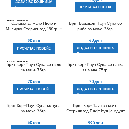
ДОДАЈ ВО КОШНИЦА
ПРОЧИТАЈ ПОВЕЌЕ
НЕМА ЗАЛИХА
Салама за маче Пиле и
Брит Божикен Пауч Супа со
Мисирка Стерилизед 180гр. –
риба за маче 75гр.
Брит Премиум
60
ден
90
ден
ДОДАЈ ВО КОШНИЦА
ПРОЧИТАЈ ПОВЕЌЕ
НЕМА ЗАЛИХА
Брит Кер-Пауч Супа со пиле
Брит Кер-Пауч Супа со патка
за маче 75гр.
за маче 75гр.
70
ден
70
ден
ПРОЧИТАЈ ПОВЕЌЕ
ДОДАЈ ВО КОШНИЦА
Брит Кер-Пауч Супа со туна
Брит Кер-Пауч за маче
за маче 75гр.
Стерилизед Плејт Кутија Адулт
12х85гр.
60
ден
990
ден