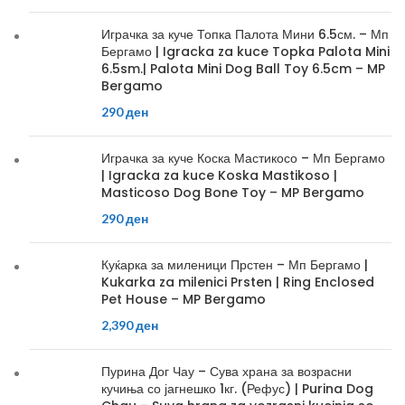
Играчка за куче Топка Палота Мини 6.5см. – Мп
Бергамо | Igracka za kuce Topka Palota Mini
6.5sm.| Palota Mini Dog Ball Toy 6.5cm – MP
Bergamo
290
ден
Играчка за куче Коска Мастикосо – Мп Бергамо
| Igracka za kuce Koska Mastikoso |
Masticoso Dog Bone Toy – MP Bergamo
290
ден
Куќарка за миленици Прстен – Мп Бергамо |
Kukarka za milenici Prsten | Ring Enclosed
Pet House – MP Bergamo
2,390
ден
Пурина Дог Чау – Сува храна за возрасни
кучиња со јагнешко 1кг. (Рефус) | Purina Dog