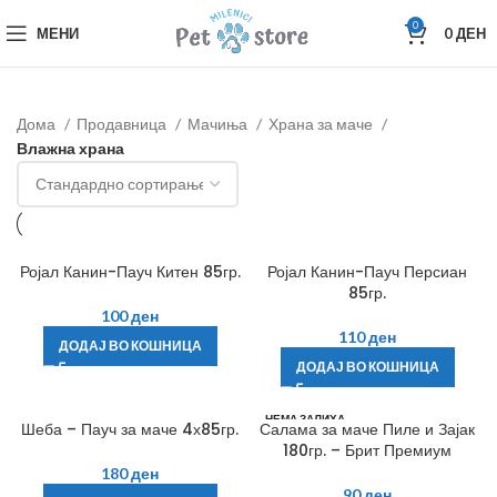
0
МЕНИ
0
ДЕН
Дома
Продавница
Мачиња
Храна за маче
Влажна храна
Ројал Канин-Пауч Китен 85гр.
Ројал Канин-Пауч Персиан
85гр.
100
ден
110
ден
ДОДАЈ ВО КОШНИЦА
ДОДАЈ ВО КОШНИЦА
НЕМА ЗАЛИХА
Шеба – Пауч за маче 4х85гр.
Салама за маче Пиле и Зајак
180гр. – Брит Премиум
180
ден
90
ден