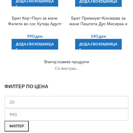
ДОДАЈ ВО КОШНИЦА
ДОДАЈ ВО КОШНИЦА
Брит Кер-Пауч за маче
Брит Премиум-Конзерва за
Филети во сос Кутија Адулт
маче Паштета Дуо Мисирка и
12х85гр.
Јагне Адулт 200гр.
990
ден
140
ден
ДОДАЈ ВО КОШНИЦА
ДОДАЈ ВО КОШНИЦА
Вчитај повеќе продукти
Се вчитува...
ФИЛТЕР ПО ЦЕНА
ФИЛТЕР