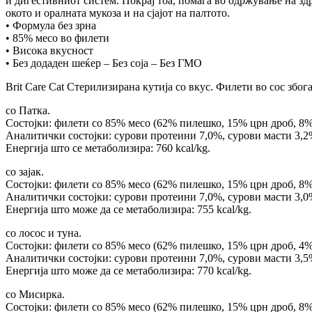
и дигестивниот систем. Покрај тоа, помага во одржување на здр
окото и оралната мукоза и на сјајот на палтото.
• Формула без зрна
• 85% месо во филети
• Висока вкусност
• Без додаден шеќер – Без соја – Без ГМО
Brit Care Cat Стерилизирана кутија со вкус. Филети во сос зб
со Патка.
Состојки: филети со 85% месо (62% пилешко, 15% црн дроб, 8%
Аналитички состојки: сурови протеини 7,0%, сурови масти 3,2%
Енергија што се метаболизира: 760 kcal/kg.
со зајак.
Состојки: филети со 85% месо (62% пилешко, 15% црн дроб, 8% 
Аналитички состојки: сурови протеини 7,0%, сурови масти 3,0%
Енергија што може да се метаболизира: 755 kcal/kg.
со лосос и туна.
Состојки: филети со 85% месо (62% пилешко, 15% црн дроб, 4%
Аналитички состојки: сурови протеини 7,0%, сурови масти 3,5%
Енергија што може да се метаболизира: 770 kcal/kg.
со Мисирка.
Состојки: филети со 85% месо (62% пилешко, 15% црн дроб, 8%