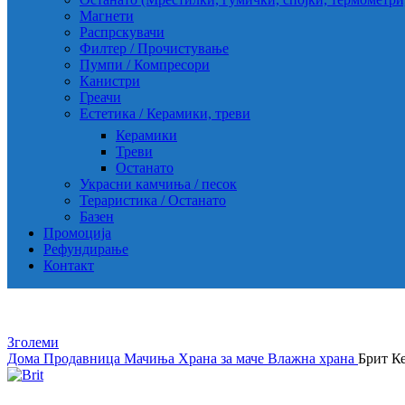
Магнети
Распрскувачи
Филтер / Прочистување
Пумпи / Компресори
Канистри
Греачи
Естетика / Керамики, треви
Керамики
Треви
Останато
Украсни камчиња / песок
Тераристика / Останато
Базен
Промоција
Рефундирање
Контакт
Зголеми
Дома
Продавница
Мачиња
Храна за маче
Влажна храна
Брит Ке