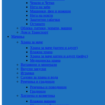
Чешли и Четки
Нега на заби
Машинки, фен и ножици
Нега на нокти
Заштитни гаќички
Останато
Облека, патики, чорапи, машни
Дом и Транспорт
Мачиња
Храна за маче
Храна за маче (китен и адулт)
Влажна храна
Храна за маче китен и адулт (рефус)
Медицинска храна
Витамини и минерали
Вкусни закуски
Играчки
Садови за храна и вода
Ремчиња и градници
Ремчиња и поводници
Градници
Хигиена и козметика
Влажни марами