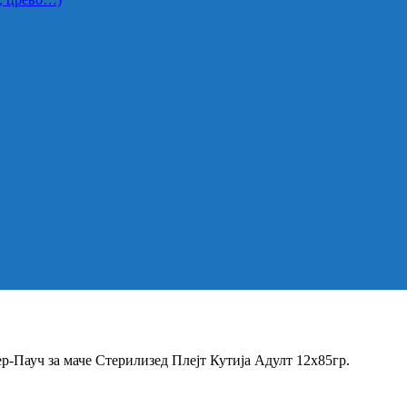
р-Пауч за маче Стерилизед Плејт Кутија Адулт 12х85гр.