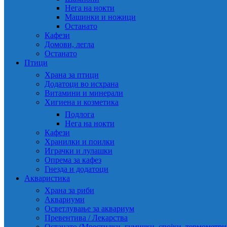
Нега на нокти
Машинки и ножици
Останато
Кафези
Домови, легла
Останато
Птици
Храна за птици
Додатоци во исхрана
Витамини и минерали
Хигиена и козметика
Подлога
Нега на нокти
Кафези
Хранилки и поилки
Играчки и лулашки
Опрема за кафез
Гнезда и додатоци
Акваристика
Храна за риби
Аквариуми
Осветлување за аквариум
Превентива / Лекарства
Останато (Мрестилки, гумички, спојки, термометр