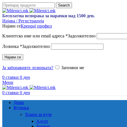
Search
Бесплатна испорака за нарачки над 1500 ден.
Најава / Регистрација
Најави се
Креирај профил
Клиентско име или email адреса
*
Задолжително
Лозинка
*
Задолжително
Најави се
Ја заборавивте лозинката?
Запомни ме
0
ставки
0
ден
Мени
0
ставки
0
ден
Дома
Кучиња
Храна за куче
Адулт
Јуниор