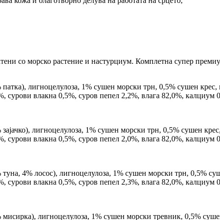
ава кожа и благотворно делува на работата на срцето,
огатени со морско растение и настурциум. Комплетна супер премиу
 патка), лигноцелулоза, 1% сушен морски трн, 0,5% сушен крес,
, сурови влакна 0,5%, суров пепел 2,2%, влага 82,0%, калциум 
зајачко), лигноцелулоза, 1% сушен морски трн, 0,5% сушен крес
, сурови влакна 0,5%, суров пепел 2,0%, влага 82,0%, калциум 
 туна, 4% лосос), лигноцелулоза, 1% сушен морски трн, 0,5% су
, сурови влакна 0,5%, суров пепел 2,3%, влага 82,0%, калциум 
 мисирка), лигноцелулоза, 1% сушен морски тревник, 0,5% суше