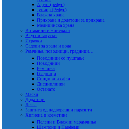
Адулт (рефус)
Јуниор (Рефус)
Влажна храна
Прихрана и додатоци за прихрана
Медицинска храна
Витамини и минерали
Вкусни закуски
Играчки
Садови за храна и вода
Ремчиња, поводници, градници…
Поводници со пуштање
Поводници
Ремчиња
Градници
Синџири и сајли
Дисциплинки
Останато
Маски
Додатоци
Легла
Заштита од надворешни паразити
Хигиена и козметика
Пелени и Влажни марамчиња
Шампони и Парфеми