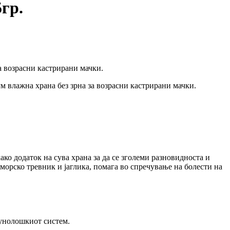
гр.
за возрасни кастрирани мачки.
м влажна храна без зрна за возрасни кастрирани мачки.
ако додаток на сува храна за да се зголеми разновидноста и
морско тревник и јаглика, помага во спречување на болести на
мунолошкиот систем.