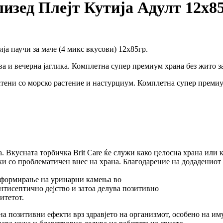
изед Плејт Кутија Адулт 12х85
ја паучи за маче (4 микс вкусови) 12х85гр.
рева и вечерна јаглика. Комплетна супер премиум храна без жито 
огатени со морско растение и настурциум. Комплетна супер премиу
. Вкусната торбичка Brit Care ќе служи како целосна храна или к
и со проблематичен внес на храна. Благодарение на додадениот 
в формирање на уринарни камења во
нтисептично дејство и затоа делува позитивно
итетот.
на позитивни ефекти врз здравјето на организмот, особено на и