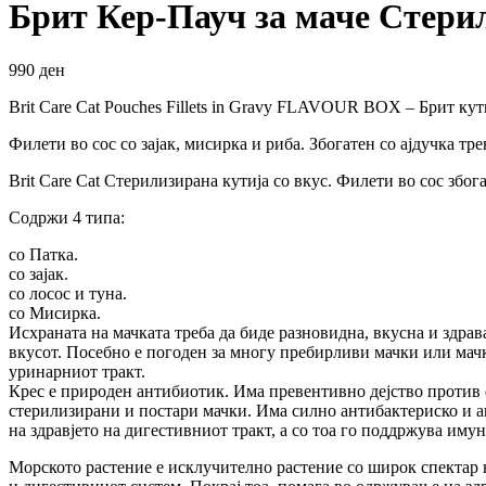
Брит Кер-Пауч за маче Стерил
990
ден
Brit Care Cat Pouches Fillets in Gravy FLAVOUR BOX – Брит кути
Филети во сос со зајак, мисирка и риба. Збогатен со ајдучка т
Brit Care Cat Стерилизирана кутија со вкус. Филети во сос зб
Содржи 4 типа:
со Патка.
со зајак.
со лосос и туна.
со Мисирка.
Исхраната на мачката треба да биде разновидна, вкусна и здрава
вкусот. Посебно е погоден за многу пребирливи мачки или мачк
уринарниот тракт.
Крес е природен антибиотик. Има превентивно дејство проти
стерилизирани и постари мачки. Има силно антибактериско и а
на здравјето на дигестивниот тракт, а со тоа го поддржува имун
Морското растение е исклучително растение со широк спектар 