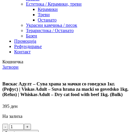
Естетика / Керамики, треви
Керамики
Треви
Останато
Украсни камчиња / песок
Тераристика / Останато
Базен
Промоција
Рефундирање
Контакт
Кошничка
Затвори
Вискас Адулт – Сува храна за мачки со говедско 1кг.
(Рефус) | Viskas Adult – Suva hrana za macki so govedsko 1kg.
(Refus) | Whiskas Adult – Dry cat food with beef 1kg. (Bulk)
395
ден
На залиха