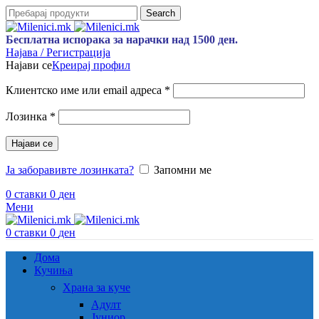
Search
Бесплатна испорака за нарачки над 1500 ден.
Најава / Регистрација
Најави се
Креирај профил
Клиентско име или email адреса
*
Лозинка
*
Најави се
Ја заборавивте лозинката?
Запомни ме
0
ставки
0
ден
Мени
0
ставки
0
ден
Дома
Кучиња
Храна за куче
Адулт
Јуниор