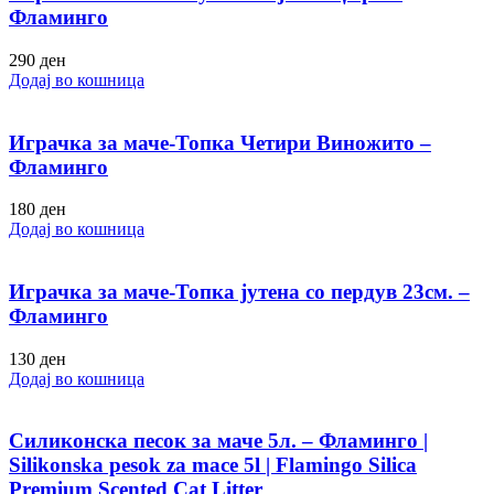
Фламинго
290
ден
Додај во кошница
Играчка за маче-Топка Четири Виножито –
Фламинго
180
ден
Додај во кошница
Играчка за маче-Топка јутена со пердув 23см. –
Фламинго
130
ден
Додај во кошница
Силиконска песок за маче 5л. – Фламинго |
Silikonska pesok za mace 5l | Flamingo Silica
Premium Scented Cat Litter