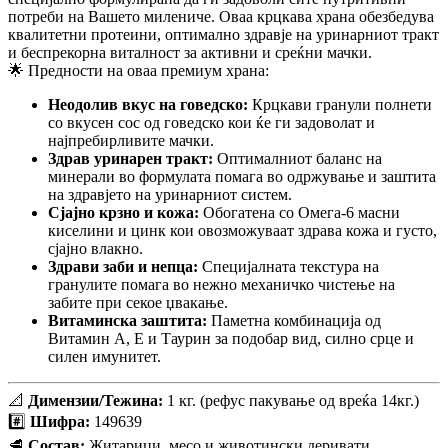
потреби на Вашето милениче. Оваа крцкава храна обезбедува
квалитетни протеини, оптимално здравје на уринарниот тракт
и беспрекорна виталност за активни и среќни мачки.
🌟 Предности на оваа премиум храна:
Неодолив вкус на говедско:
Крцкави гранули полнети
со вкусен сос од говедско кои ќе ги задоволат и
најпребирливите мачки.
Здрав уринарен тракт:
Оптималниот баланс на
минерали во формулата помага во одржување и заштита
на здравјето на уринарниот систем.
Сјајно крзно и кожа:
Обогатена со Омега-6 масни
киселини и цинк кои овозможуваат здрава кожа и густо,
сјајно влакно.
Здрави заби и непца:
Специјалната текстура на
гранулите помага во нежно механичко чистење на
забите при секое џвакање.
Витаминска заштита:
Паметна комбинација од
Витамин А, Е и Таурин за подобар вид, силно срце и
силен имунитет.
📐
Димензии/Тежина:
1 кг. (рефус пакување од вреќа 14кг.)
#️⃣
Шифра:
149639
🥩
Состав:
Житарици, месо и животински деривати