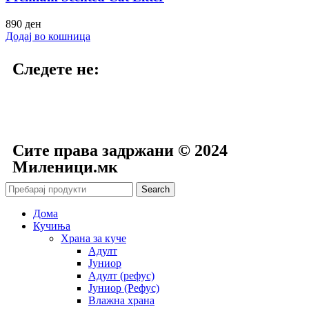
890
ден
Додај во кошница
Следете не:
Сите права задржани © 2024
Mиленици.мк
Search
Дома
Кучиња
Храна за куче
Адулт
Јуниор
Адулт (рефус)
Јуниор (Рефус)
Влажна храна