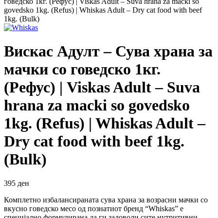
говедско 1кг. (Рефус) | Viskas Adult – Suva hrana za macki so
govedsko 1kg. (Refus) | Whiskas Adult – Dry cat food with beef
1kg. (Bulk)
Вискас Адулт – Сува храна за
мачки со говедско 1кг.
(Рефус) | Viskas Adult – Suva
hrana za macki so govedsko
1kg. (Refus) | Whiskas Adult –
Dry cat food with beef 1kg.
(Bulk)
395
ден
Комплетно избалансираната сува храна за возрасни мачки со
вкусно говедско месо од познатиот бренд “Whiskas” е
специјално формулирана да ги задоволи сите нутритивни