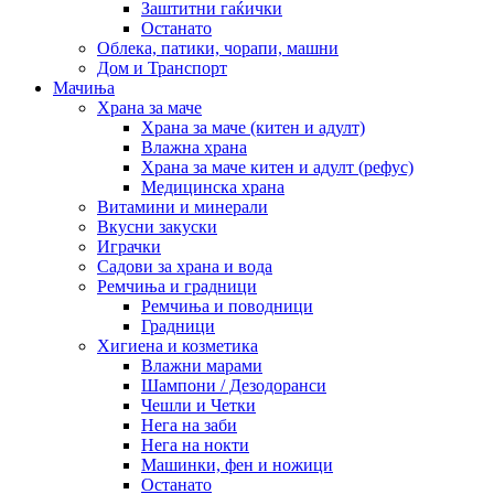
Заштитни гаќички
Останато
Облека, патики, чорапи, машни
Дом и Транспорт
Мачиња
Храна за маче
Храна за маче (китен и адулт)
Влажна храна
Храна за маче китен и адулт (рефус)
Медицинска храна
Витамини и минерали
Вкусни закуски
Играчки
Садови за храна и вода
Ремчиња и градници
Ремчиња и поводници
Градници
Хигиена и козметика
Влажни марами
Шампони / Дезодоранси
Чешли и Четки
Нега на заби
Нега на нокти
Машинки, фен и ножици
Останато