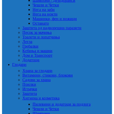
Шампони / Дезодоранси
Чешли и Четки
Нега на заби
Нега на нокти
Машинки, фен и ножици
Останато
Заштита од надворешни паразити
Песок за мачиња
Тоалети и лопатчиња
Легла
Гребалки
Ќебиња и машни
Дом и Транспорт
Додатоци
Глодари
Храна за глодари
Витамини, стикови, блокови
Садови за храна
Поилки
Играчки
Заштита
Хигиена и козметика
Пилевини и додатоци за подлога
Чешли и Четки
Шампони