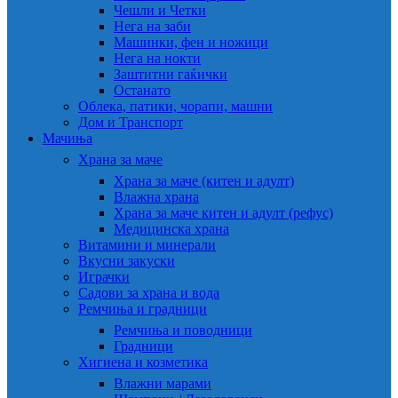
Чешли и Четки
Нега на заби
Машинки, фен и ножици
Нега на нокти
Заштитни гаќички
Останато
Облека, патики, чорапи, машни
Дом и Транспорт
Мачиња
Храна за маче
Храна за маче (китен и адулт)
Влажна храна
Храна за маче китен и адулт (рефус)
Медицинска храна
Витамини и минерали
Вкусни закуски
Играчки
Садови за храна и вода
Ремчиња и градници
Ремчиња и поводници
Градници
Хигиена и козметика
Влажни марами