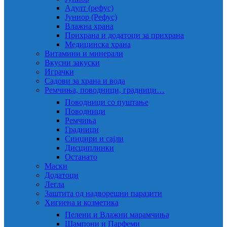
Адулт (рефус)
Јуниор (Рефус)
Влажна храна
Прихрана и додатоци за прихрана
Медицинска храна
Витамини и минерали
Вкусни закуски
Играчки
Садови за храна и вода
Ремчиња, поводници, градници…
Поводници со пуштање
Поводници
Ремчиња
Градници
Синџири и сајли
Дисциплинки
Останато
Маски
Додатоци
Легла
Заштита од надворешни паразити
Хигиена и козметика
Пелени и Влажни марамчиња
Шампони и Парфеми