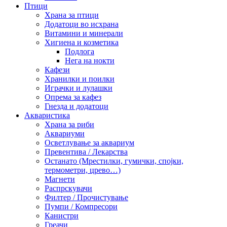
Птици
Храна за птици
Додатоци во исхрана
Витамини и минерали
Хигиена и козметика
Подлога
Нега на нокти
Кафези
Хранилки и поилки
Играчки и лулашки
Опрема за кафез
Гнезда и додатоци
Акваристика
Храна за риби
Аквариуми
Осветлување за аквариум
Превентива / Лекарства
Останато (Мрестилки, гумички, спојки,
термометри, црево…)
Магнети
Распрскувачи
Филтер / Прочистување
Пумпи / Компресори
Канистри
Греачи