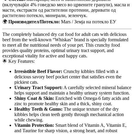
(вклучувајќи 4% говедско месо во црвените гранули), масла и
масти, екстракти од растителни протеини, деривати од
растително потекло, минерали, зеленчук.
🌍
Производител/Потекло:
Mars / Земја на потекло ЕУ
The completely balanced dry cat food for adult cats with delicious
beef from the well-known “Whiskas” brand is specially formulated
to meet all the nutritional needs of your pet. This crunchy food
provides quality proteins, optimal urinary tract support, and
exceptional vitality for active and happy cats.
🌟 Key Features:
Irresistible Beef Flavor:
Crunchy kibbles filled with a
delicious savory beef pocket center that satisfies even the
pickiest cats.
Urinary Tract Support:
A carefully selected mineral balance
helps support and maintain a healthy urinary system function.
Shiny Coat & Skin:
Enriched with Omega-6 fatty acids and
zinc to promote healthy skin and a thick, shiny coat.
Healthy Teeth & Gums:
The unique texture of the dry
kibbles helps clean teeth gently through mechanical action
while chewing.
Vitamin Protection:
Smart blend of Vitamin A, Vitamin E,
and Taurine for sharp vision, a strong heart, and robust