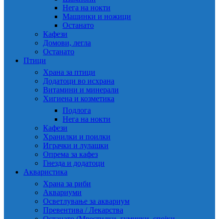
Нега на нокти
Машинки и ножици
Останато
Кафези
Домови, легла
Останато
Птици
Храна за птици
Додатоци во исхрана
Витамини и минерали
Хигиена и козметика
Подлога
Нега на нокти
Кафези
Хранилки и поилки
Играчки и лулашки
Опрема за кафез
Гнезда и додатоци
Акваристика
Храна за риби
Аквариуми
Осветлување за аквариум
Превентива / Лекарства
Останато (Мрестилки, гумички, спојки,