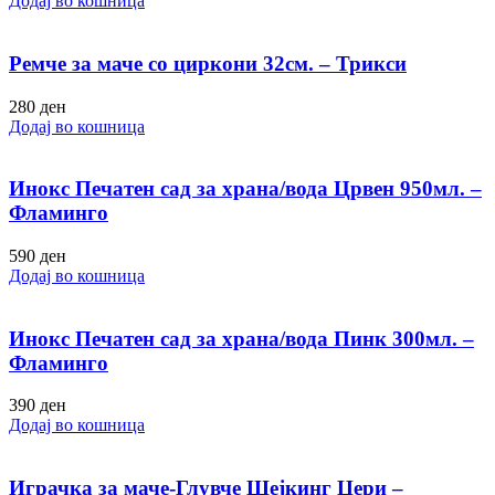
Додај во кошница
Ремче за маче со циркони 32см. – Трикси
280
ден
Додај во кошница
Инокс Печатен сад за храна/вода Црвен 950мл. –
Фламинго
590
ден
Додај во кошница
Инокс Печатен сад за храна/вода Пинк 300мл. –
Фламинго
390
ден
Додај во кошница
Играчка за маче-Глувче Шејкинг Џери –