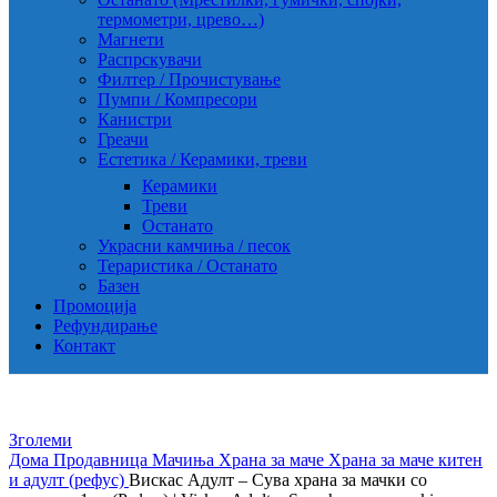
термометри, црево…)
Магнети
Распрскувачи
Филтер / Прочистување
Пумпи / Компресори
Канистри
Греачи
Естетика / Керамики, треви
Керамики
Треви
Останато
Украсни камчиња / песок
Тераристика / Останато
Базен
Промоција
Рефундирање
Контакт
Зголеми
Дома
Продавница
Мачиња
Храна за маче
Храна за маче китен
и адулт (рефус)
Вискас Адулт – Сува храна за мачки со