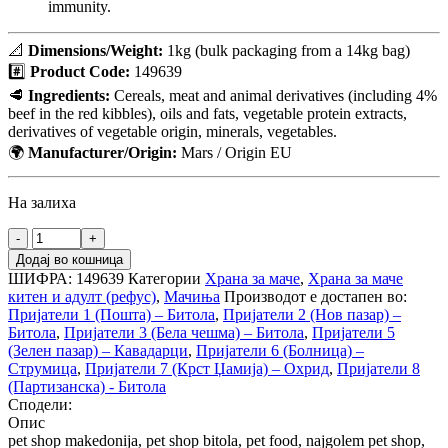
immunity.
📐
Dimensions/Weight:
1kg (bulk packaging from a 14kg bag)
#️⃣
Product Code:
149639
🥩
Ingredients:
Cereals, meat and animal derivatives (including 4%
beef in the red kibbles), oils and fats, vegetable protein extracts,
derivatives of vegetable origin, minerals, vegetables.
🌍
Manufacturer/Origin:
Mars / Origin EU
На залиха
Додај во кошница
ШИФРА:
149639
Категории
Храна за маче
,
Храна за маче
китен и адулт (рефус)
,
Мачиња
Производот е достапен во:
Пријатели 1 (Пошта) – Битола
,
Пријатели 2 (Нов пазар) –
Битола
,
Пријатели 3 (Бела чешма) – Битола
,
Пријатели 5
(Зелен пазар) – Кавадарци
,
Пријатели 6 (Болница) –
Струмица
,
Пријатели 7 (Крст Џамија) – Охрид
,
Пријатели 8
(Партизанска) - Битола
Сподели:
Опис
pet shop makedonija, pet shop bitola, pet food, najgolem pet shop,