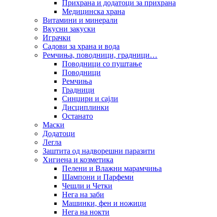
Прихрана и додатоци за прихрана
Медицинска храна
Витамини и минерали
Вкусни закуски
Играчки
Садови за храна и вода
Ремчиња, поводници, градници…
Поводници со пуштање
Поводници
Ремчиња
Градници
Синџири и сајли
Дисциплинки
Останато
Маски
Додатоци
Легла
Заштита од надворешни паразити
Хигиена и козметика
Пелени и Влажни марамчиња
Шампони и Парфеми
Чешли и Четки
Нега на заби
Машинки, фен и ножици
Нега на нокти