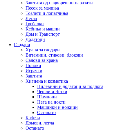
Заштита од надворешни паразити
Песок за мачиња
Тоалети и лопатчиња
Легла
Гребалки
Ќебиња и машни
Дом и Транспорт
Додатоци
Глодари
Храна за глодари
Витамини, стикови, блокови
Садови за храна
Поилки
Играчки
Заштита
Хигиена и козметика
Пилевини и додатоци за подлога
Чешли и Четки
Шампони
Нега на нокти
Машинки и ножици
Останато
Кафези
Домови, легла
Останато