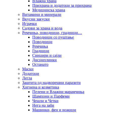
Влажна храна
Прихрана и додатоци за прихрана
Медицинска храна
Витамини и минерали
Вкусни закуски
Играчки
Садови за храна и вода
Ремчиња, поводници, градници…
Поводници со пуштање
Поводници
Ремчиња
Градници
Синџири и сајли
Дисциплинки
Останато
Маски
Додатоци
Легла
Заштита од надворешни паразити
Хигиена и козметика
Пелени и Влажни марамчиња
Шампони и Парфеми
Чешли и Четки
Нега на заби
Машинки, фен и ножици