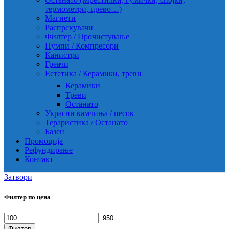
термометри, црево…)
Магнети
Распрскувачи
Филтер / Прочистување
Пумпи / Компресори
Канистри
Греачи
Естетика / Керамики, треви
Керамики
Треви
Останато
Украсни камчиња / песок
Тераристика / Останато
Базен
Промоција
Рефундирање
Контакт
Затвори
Филтер по цена
Мин.
Макс.
цена
цена
Филтер