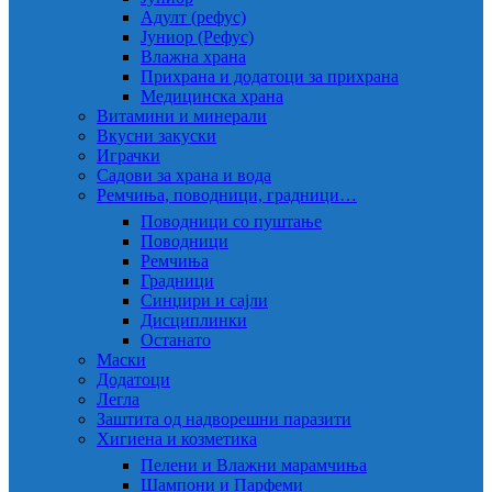
Адулт (рефус)
Јуниор (Рефус)
Влажна храна
Прихрана и додатоци за прихрана
Медицинска храна
Витамини и минерали
Вкусни закуски
Играчки
Садови за храна и вода
Ремчиња, поводници, градници…
Поводници со пуштање
Поводници
Ремчиња
Градници
Синџири и сајли
Дисциплинки
Останато
Маски
Додатоци
Легла
Заштита од надворешни паразити
Хигиена и козметика
Пелени и Влажни марамчиња
Шампони и Парфеми