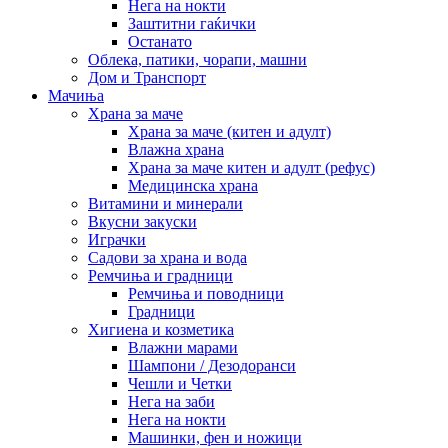
Нега на нокти
Заштитни гаќички
Останато
Облека, патики, чорапи, машни
Дом и Транспорт
Мачиња
Храна за маче
Храна за маче (китен и адулт)
Влажна храна
Храна за маче китен и адулт (рефус)
Медицинска храна
Витамини и минерали
Вкусни закуски
Играчки
Садови за храна и вода
Ремчиња и градници
Ремчиња и поводници
Градници
Хигиена и козметика
Влажни марами
Шампони / Дезодоранси
Чешли и Четки
Нега на заби
Нега на нокти
Машинки, фен и ножици