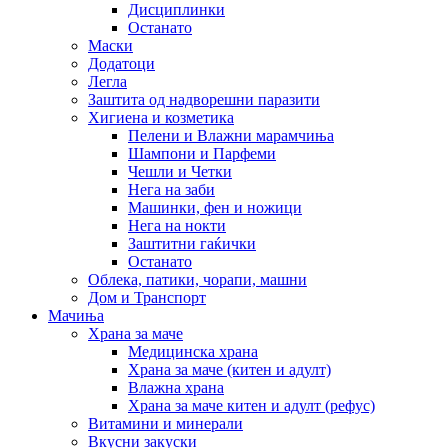
Дисциплинки
Останато
Маски
Додатоци
Легла
Заштита од надворешни паразити
Хигиена и козметика
Пелени и Влажни марамчиња
Шампони и Парфеми
Чешли и Четки
Нега на заби
Машинки, фен и ножици
Нега на нокти
Заштитни гаќички
Останато
Облека, патики, чорапи, машни
Дом и Транспорт
Мачиња
Храна за маче
Медицинска храна
Храна за маче (китен и адулт)
Влажна храна
Храна за маче китен и адулт (рефус)
Витамини и минерали
Вкусни закуски