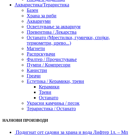
Акваристика/Тераристика
Базен
Храна за риби
Аквариуми
Осветлување за аквариум
Превентива / Лекарства
Останато (Мрестилки, гумички, спојки,
термометри, црево...)
Магнети
Распрскувачи
Филтер / Прочистување
Пумпи / Компресори
Канистри
Греачи
Естетика / Керамики, треви
Керамики
Треви
Останато
Украсни камчиња / песок
Тераристика / Останато
НАЈНОВИ ПРОИЗВОДИ
Подигнат сет садови за храна и вода Лифтер 1л. – Мп