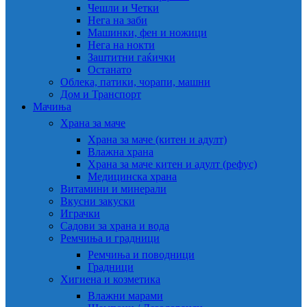
Чешли и Четки
Нега на заби
Машинки, фен и ножици
Нега на нокти
Заштитни гаќички
Останато
Облека, патики, чорапи, машни
Дом и Транспорт
Мачиња
Храна за маче
Храна за маче (китен и адулт)
Влажна храна
Храна за маче китен и адулт (рефус)
Медицинска храна
Витамини и минерали
Вкусни закуски
Играчки
Садови за храна и вода
Ремчиња и градници
Ремчиња и поводници
Градници
Хигиена и козметика
Влажни марами