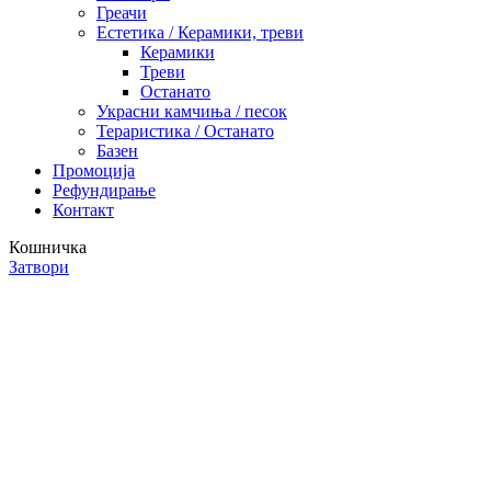
Греачи
Естетика / Керамики, треви
Керамики
Треви
Останато
Украсни камчиња / песок
Тераристика / Останато
Базен
Промоција
Рефундирање
Контакт
Кошничка
Затвори