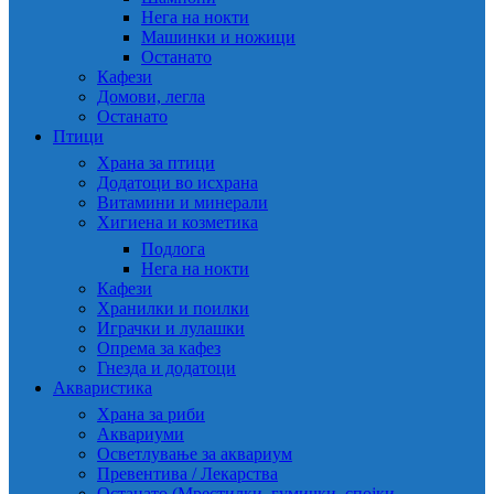
Нега на нокти
Машинки и ножици
Останато
Кафези
Домови, легла
Останато
Птици
Храна за птици
Додатоци во исхрана
Витамини и минерали
Хигиена и козметика
Подлога
Нега на нокти
Кафези
Хранилки и поилки
Играчки и лулашки
Опрема за кафез
Гнезда и додатоци
Акваристика
Храна за риби
Аквариуми
Осветлување за аквариум
Превентива / Лекарства
Останато (Мрестилки, гумички, спојки,