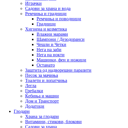
Играчки
Садови за храна и вода
Ремчиња и градници
Ремчиња и поводници
Градници
Хигиена и козметика
Влажни марами
Шампони / Дезодоранси
Чешли и Четки
Нега на заби
Нега на нокти
Машинки, фен и ножици
Останато
Заштита од надворешни паразити
Песок за мачиња
Тоалети и лопатчиња
Легла
Гребалки
Ќебиња и машни
Дом и Транспорт
Додатоци
Глодари
Храна за глодари
Витамини, стикови, блокови
Садови за храна