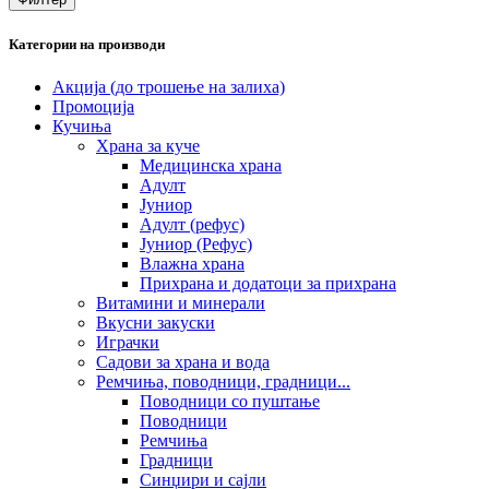
Категории на производи
Акција (до трошење на залиха)
Промоција
Кучиња
Храна за куче
Медицинска храна
Адулт
Јуниор
Адулт (рефус)
Јуниор (Рефус)
Влажна храна
Прихрана и додатоци за прихрана
Витамини и минерали
Вкусни закуски
Играчки
Садови за храна и вода
Ремчиња, поводници, градници...
Поводници со пуштање
Поводници
Ремчиња
Градници
Синџири и сајли