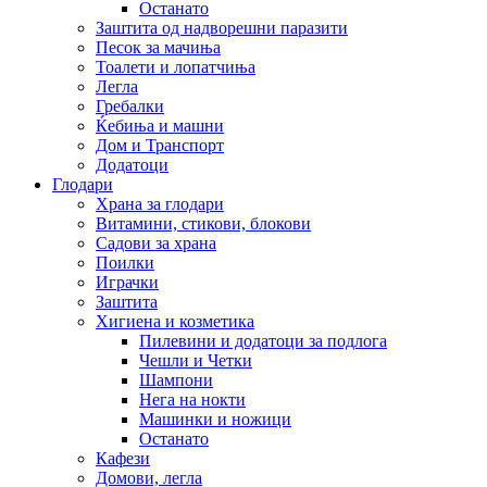
Останато
Заштита од надворешни паразити
Песок за мачиња
Тоалети и лопатчиња
Легла
Гребалки
Ќебиња и машни
Дом и Транспорт
Додатоци
Глодари
Храна за глодари
Витамини, стикови, блокови
Садови за храна
Поилки
Играчки
Заштита
Хигиена и козметика
Пилевини и додатоци за подлога
Чешли и Четки
Шампони
Нега на нокти
Машинки и ножици
Останато
Кафези
Домови, легла