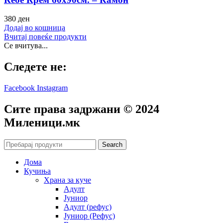
380
ден
Додај во кошница
Вчитај повеќе продукти
Се вчитува...
Следете не:
Facebook
Instagram
Сите права задржани © 2024
Mиленици.мк
Search
Дома
Кучиња
Храна за куче
Адулт
Јуниор
Адулт (рефус)
Јуниор (Рефус)