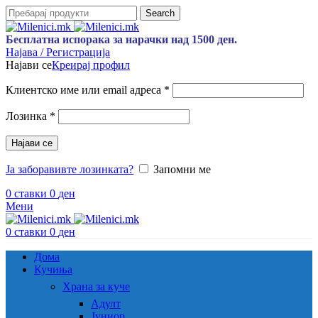
Search
Бесплатна испорака за нарачки над 1500 ден.
Најава / Регистрација
Најави се
Креирај профил
Задолжително
Клиентско име или email адреса
*
Задолжително
Лозинка
*
Најави се
Ја заборавивте лозинката?
Запомни ме
0
ставки
0
ден
Мени
0
ставки
0
ден
Дома
Кучиња
Храна за куче
Адулт
Јуниор