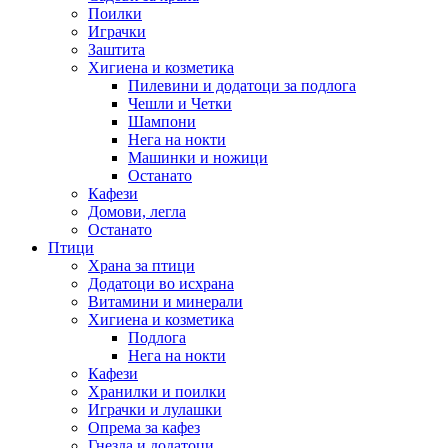
Поилки
Играчки
Заштита
Хигиена и козметика
Пилевини и додатоци за подлога
Чешли и Четки
Шампони
Нега на нокти
Машинки и ножици
Останато
Кафези
Домови, легла
Останато
Птици
Храна за птици
Додатоци во исхрана
Витамини и минерали
Хигиена и козметика
Подлога
Нега на нокти
Кафези
Хранилки и поилки
Играчки и лулашки
Опрема за кафез
Гнезда и додатоци