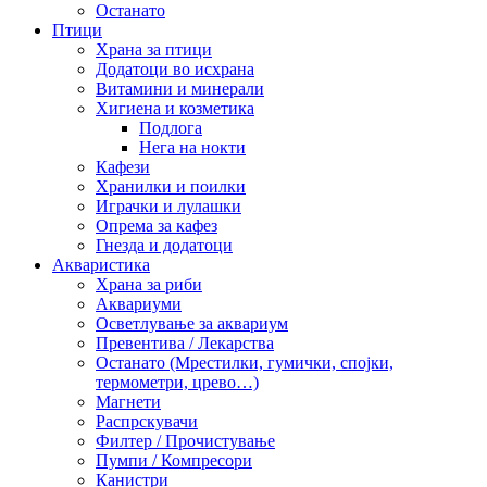
Останато
Птици
Храна за птици
Додатоци во исхрана
Витамини и минерали
Хигиена и козметика
Подлога
Нега на нокти
Кафези
Хранилки и поилки
Играчки и лулашки
Опрема за кафез
Гнезда и додатоци
Акваристика
Храна за риби
Аквариуми
Осветлување за аквариум
Превентива / Лекарства
Останато (Мрестилки, гумички, спојки,
термометри, црево…)
Магнети
Распрскувачи
Филтер / Прочистување
Пумпи / Компресори
Канистри