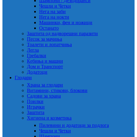
Шампони / Дезодоранси
Чешли и Четки
Нега на заби
Нега на нокти
Машинки, фен и ножици
Останато
Заштита од надворешни паразити
Песок за мачиња
Тоалети и лопатчиња
Легла
Гребалки
Ќебиња и машни
Дом и Транспорт
Додатоци
Глодари
Храна за глодари
Витамини, стикови, блокови
Садови за храна
Поилки
Играчки
Заштита
Хигиена и козметика
Пилевини и додатоци за подлога
Чешли и Четки
Шампони