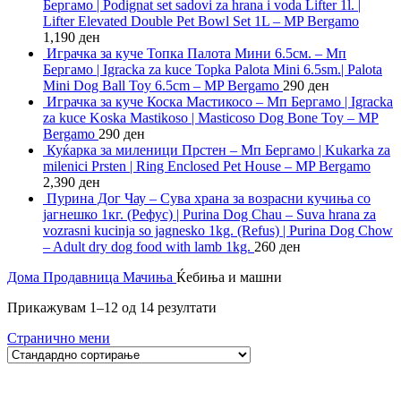
Бергамо | Podignat set sadovi za hrana i voda Lifter 1l. |
Lifter Elevated Double Pet Bowl Set 1L – MP Bergamo
1,190
ден
Играчка за куче Топка Палота Мини 6.5см. – Мп
Бергамо | Igracka za kuce Topka Palota Mini 6.5sm.| Palota
Mini Dog Ball Toy 6.5cm – MP Bergamo
290
ден
Играчка за куче Коска Мастикосо – Мп Бергамо | Igracka
za kuce Koska Mastikoso | Masticoso Dog Bone Toy – MP
Bergamo
290
ден
Куќарка за миленици Прстен – Мп Бергамо | Kukarka za
milenici Prsten | Ring Enclosed Pet House – MP Bergamo
2,390
ден
Пурина Дог Чау – Сува храна за возрасни кучиња со
јагнешко 1кг. (Рефус) | Purina Dog Chau – Suva hrana za
vozrasni kucinja so jagnesko 1kg. (Refus) | Purina Dog Chow
– Adult dry dog food with lamb 1kg.
260
ден
Дома
Продавница
Мачиња
Ќебиња и машни
Прикажувам 1–12 од 14 резултати
Странично мени