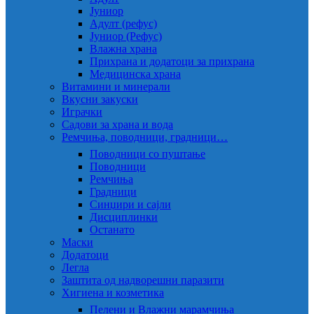
Јуниор
Адулт (рефус)
Јуниор (Рефус)
Влажна храна
Прихрана и додатоци за прихрана
Медицинска храна
Витамини и минерали
Вкусни закуски
Играчки
Садови за храна и вода
Ремчиња, поводници, градници…
Поводници со пуштање
Поводници
Ремчиња
Градници
Синџири и сајли
Дисциплинки
Останато
Маски
Додатоци
Легла
Заштита од надворешни паразити
Хигиена и козметика
Пелени и Влажни марамчиња