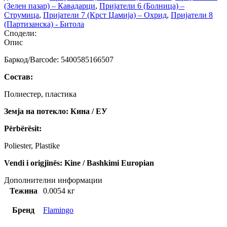
(Зелен пазар) – Кавадарци
,
Пријатели 6 (Болница) –
Струмица
,
Пријатели 7 (Крст Џамија) – Охрид
,
Пријатели 8
(Партизанска) - Битола
Сподели:
Опис
Баркод/Barcode: 5400585166507
Состав:
Полиестер, пластика
Земја на потекло: Кина / ЕУ
Përbërësit:
Poliester, Plastike
Vendi i origjinës: Kine / Bashkimi Europian
Дополнителни информации
Тежина
0.0054 кг
Бренд
Flamingo