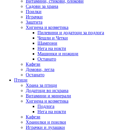
Витамини, стикови, блокови
Садови за храна
Поилки
Играчки
Заштита
Хигиена и козметика
Пилевини и додатоци за подлога
Чешли и Четки
Шампони
Нега на нокти
Машинки и ножици
Останато
Кафези
Домови, легла
Останато
Птици
Храна за птици
Додатоци во исхрана
Витамини и минерали
Хигиена и козметика
Подлога
Нега на нокти
Кафези
Хранилки и поилки
Играчки и лулашки