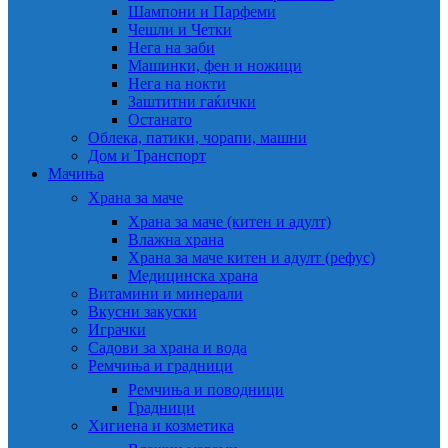
Шампони и Парфеми
Чешли и Четки
Нега на заби
Машинки, фен и ножици
Нега на нокти
Заштитни гаќички
Останато
Облека, патики, чорапи, машни
Дом и Транспорт
Мачиња
Храна за маче
Храна за маче (китен и адулт)
Влажна храна
Храна за маче китен и адулт (рефус)
Медицинска храна
Витамини и минерали
Вкусни закуски
Играчки
Садови за храна и вода
Ремчиња и градници
Ремчиња и поводници
Градници
Хигиена и козметика