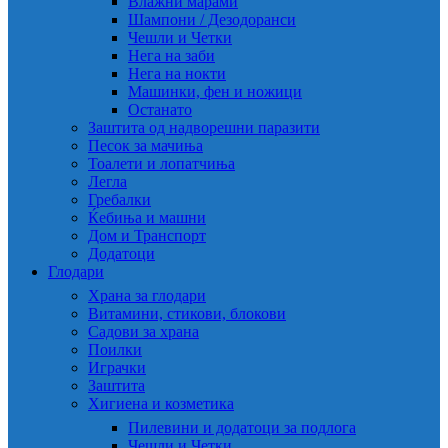
Влажни марами
Шампони / Дезодоранси
Чешли и Четки
Нега на заби
Нега на нокти
Машинки, фен и ножици
Останато
Заштита од надворешни паразити
Песок за мачиња
Тоалети и лопатчиња
Легла
Гребалки
Ќебиња и машни
Дом и Транспорт
Додатоци
Глодари
Храна за глодари
Витамини, стикови, блокови
Садови за храна
Поилки
Играчки
Заштита
Хигиена и козметика
Пилевини и додатоци за подлога
Чешли и Четки