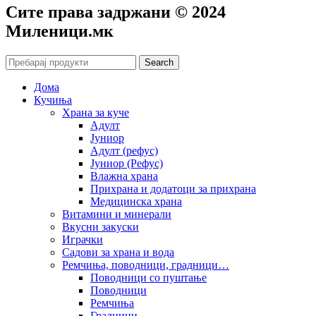
Сите права задржани © 2024
Mиленици.мк
Search
Дома
Кучиња
Храна за куче
Адулт
Јуниор
Адулт (рефус)
Јуниор (Рефус)
Влажна храна
Прихрана и додатоци за прихрана
Медицинска храна
Витамини и минерали
Вкусни закуски
Играчки
Садови за храна и вода
Ремчиња, поводници, градници…
Поводници со пуштање
Поводници
Ремчиња
Градници