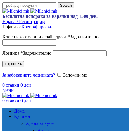
Search
Бесплатна испорака за нарачки над 1500 ден.
Најава / Регистрација
Најави се
Креирај профил
Клиентско име или email адреса
*
Задолжително
Лозинка
*
Задолжително
Најави се
Ја заборавивте лозинката?
Запомни ме
0
ставки
0
ден
Мени
0
ставки
0
ден
Дома
Кучиња
Храна за куче
Адулт