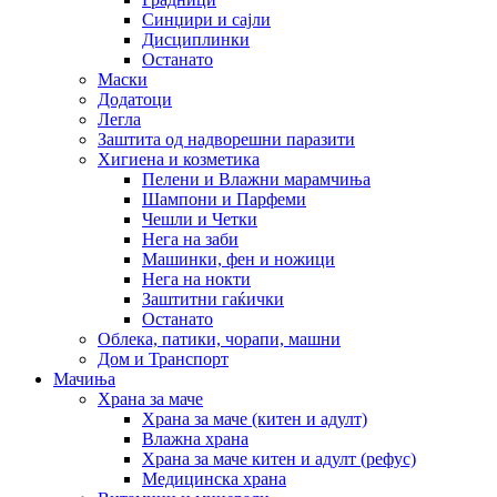
Синџири и сајли
Дисциплинки
Останато
Маски
Додатоци
Легла
Заштита од надворешни паразити
Хигиена и козметика
Пелени и Влажни марамчиња
Шампони и Парфеми
Чешли и Четки
Нега на заби
Машинки, фен и ножици
Нега на нокти
Заштитни гаќички
Останато
Облека, патики, чорапи, машни
Дом и Транспорт
Мачиња
Храна за маче
Храна за маче (китен и адулт)
Влажна храна
Храна за маче китен и адулт (рефус)
Медицинска храна