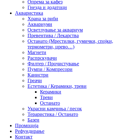
Опрема за кафез
Гнезда и додатоци
Акваристика
Храна за риби
Аквариуми
Осветлување за аквариум
Превентива / Лекарства
Останато (Мрестилки, гумички, спојки,
термометри, црево…)
Магнети
Распрскувачи
Филтер / Прочистување
Пумпи / Компресори
Канистри
Греачи
Естетика / Керамики, треви
Керамики
Треви
Останато
Украсни камчиња / песок
Тераристика / Останато
Базен
Промоција
Рефундирање
Контакт