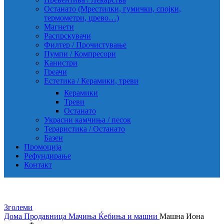
Останато (Мрестилки, гумички, спојки,
термометри, црево…)
Магнети
Распрскувачи
Филтер / Прочистување
Пумпи / Компресори
Канистри
Греачи
Естетика / Керамики, треви
Керамики
Треви
Останато
Украсни камчиња / песок
Тераристика / Останато
Базен
Промоција
Рефундирање
Контакт
Зголеми
Дома
Продавница
Мачиња
Ќебиња и машни
Машна Иона