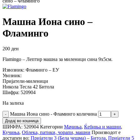
сино – Фламинго
Машна Иона сино –
Фламинго
200
ден
Flamingo – Лептир машна за миленици сина 9х5см.
Извозник: Фламинго – ЕУ
Увозник:
Пријатели-миленици
Никола Тесла 42 Битола
Шифра: 520904
На залиха
Машна Иона сино - Фламинго количина
Додај во кошница
ШИФРА:
520904
Категории
Мачиња
,
Ќебиња и машни
,
Кучиња
,
Облека, патики, чорапи, машни
Производот е
достапен во:
Пријатели 3 (Бела чешма) – Битола
,
Пријатели 5