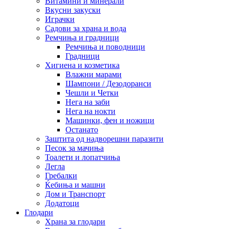
Витамини и минерали
Вкусни закуски
Играчки
Садови за храна и вода
Ремчиња и градници
Ремчиња и поводници
Градници
Хигиена и козметика
Влажни марами
Шампони / Дезодоранси
Чешли и Четки
Нега на заби
Нега на нокти
Машинки, фен и ножици
Останато
Заштита од надворешни паразити
Песок за мачиња
Тоалети и лопатчиња
Легла
Гребалки
Ќебиња и машни
Дом и Транспорт
Додатоци
Глодари
Храна за глодари