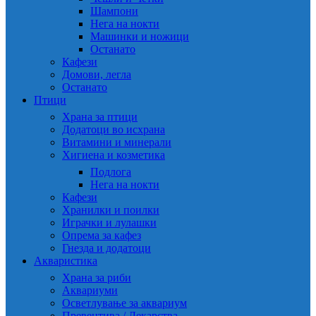
Шампони
Нега на нокти
Машинки и ножици
Останато
Кафези
Домови, легла
Останато
Птици
Храна за птици
Додатоци во исхрана
Витамини и минерали
Хигиена и козметика
Подлога
Нега на нокти
Кафези
Хранилки и поилки
Играчки и лулашки
Опрема за кафез
Гнезда и додатоци
Акваристика
Храна за риби
Аквариуми
Осветлување за аквариум
Превентива / Лекарства