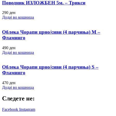
Поводник ИЗЛОЖБЕН 5м. – Трикси
290
ден
Додај во кошница
Облека Чорапи црно/сиви (4 парчиња) M –
Фламинго
490
ден
Додај во кошница
Облека Чорапи црно/сиви (4 парчиња) S –
Фламинго
470
ден
Додај во кошница
Следете не:
Facebook
Instagram