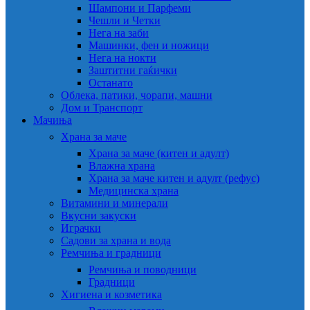
Шампони и Парфеми
Чешли и Четки
Нега на заби
Машинки, фен и ножици
Нега на нокти
Заштитни гаќички
Останато
Облека, патики, чорапи, машни
Дом и Транспорт
Мачиња
Храна за маче
Храна за маче (китен и адулт)
Влажна храна
Храна за маче китен и адулт (рефус)
Медицинска храна
Витамини и минерали
Вкусни закуски
Играчки
Садови за храна и вода
Ремчиња и градници
Ремчиња и поводници
Градници
Хигиена и козметика