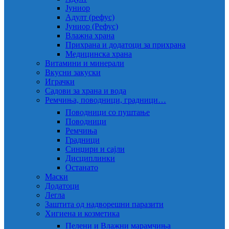
Јуниор
Адулт (рефус)
Јуниор (Рефус)
Влажна храна
Прихрана и додатоци за прихрана
Медицинска храна
Витамини и минерали
Вкусни закуски
Играчки
Садови за храна и вода
Ремчиња, поводници, градници…
Поводници со пуштање
Поводници
Ремчиња
Градници
Синџири и сајли
Дисциплинки
Останато
Маски
Додатоци
Легла
Заштита од надворешни паразити
Хигиена и козметика
Пелени и Влажни марамчиња