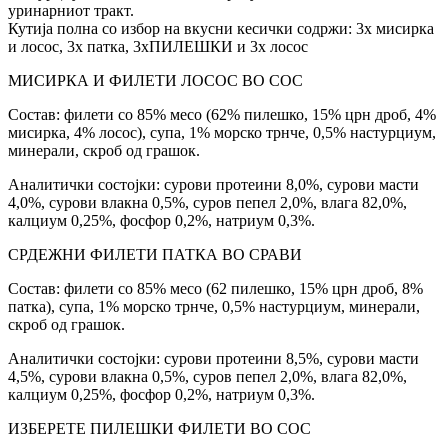
уринарниот тракт.
Кутија полна со избор на вкусни кесички содржи: 3x мисирка
и лосос, 3x патка, 3xПИЛЕШКИ и 3x лосос
МИСИРКА И ФИЛЕТИ ЛОСОС ВО СОС
Состав: филети со 85% месо (62% пилешко, 15% црн дроб, 4%
мисирка, 4% лосос), супа, 1% морско трнче, 0,5% настурциум,
минерали, скроб од грашок.
Аналитички состојки: сурови протеини 8,0%, сурови масти
4,0%, сурови влакна 0,5%, суров пепел 2,0%, влага 82,0%,
калциум 0,25%, фосфор 0,2%, натриум 0,3%.
СРДЕЖНИ ФИЛЕТИ ПАТКА ВО СРАВИ
Состав: филети со 85% месо (62 пилешко, 15% црн дроб, 8%
патка), супа, 1% морско трнче, 0,5% настурциум, минерали,
скроб од грашок.
Аналитички состојки: сурови протеини 8,5%, сурови масти
4,5%, сурови влакна 0,5%, суров пепел 2,0%, влага 82,0%,
калциум 0,25%, фосфор 0,2%, натриум 0,3%.
ИЗБЕРЕТЕ ПИЛЕШКИ ФИЛЕТИ ВО СОС