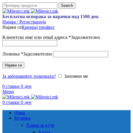
Search
Бесплатна испорака за нарачки над 1500 ден.
Најава / Регистрација
Најави се
Креирај профил
Клиентско име или email адреса
*
Задолжително
Лозинка
*
Задолжително
Најави се
Ја заборавивте лозинката?
Запомни ме
0
ставки
0
ден
Мени
0
ставки
0
ден
Дома
Кучиња
Храна за куче
Адулт