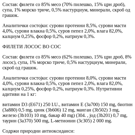
Состав: филети со 85% месо (70% пилешко, 15% црн дроб),
супа, 1% морско трнче, 0,5% настурциум, минерали, скроб од
грашок.
Аналитички состојки: сурови протеини 8,5%, сурови масти
4,0%, сурови влакна 0,5%, суров пепел 2,0%, влага 82,0%,
калциум 0,25%, фосфор 0,2%, натриум 0,3%.
ФИЛЕТИ ЛОСОС ВО СОС
Состав: филети со 85% месо (62% пилешко, 15% црн дроб, 8%
лосос), супа, 1% морско трнче, 0,5% настурциум, минерали,
скроб од грашок.
Аналитички состојки: сурови протеини 8,0%, сурови масти
4,0%, сурови влакна 0,5%, суров пепел 2,0%, влага 82,0%,
калциум 0,25%, фосфор 0,2%, натриум 0,3%. Нутритивни
адитиви на 1 кг:
витамин D3 (E671) 250 I.U., витамин Е (3a700) 150 mg, биотин
(3a880) 0,5 mg, цинк (3b606) 12 mg, манган (3b502) 3 mg,
железо (3b103) 10 mg, бакар 40 mg) (304. , јод (3b201) 0,7 mg,
таурин (3a370) 500 mg, L-метионин (3c305) 2 000 mg.
Содржи природни антиоксиданси: