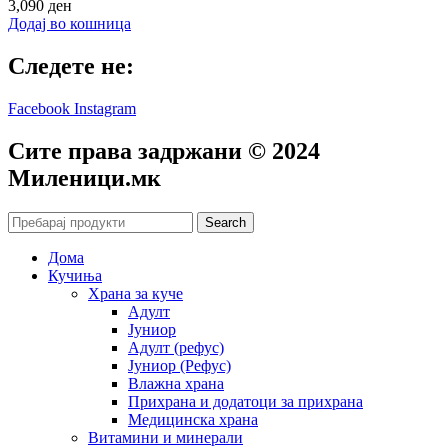
3,090
ден
Додај во кошница
Следете не:
Facebook
Instagram
Сите права задржани © 2024
Mиленици.мк
Search
Дома
Кучиња
Храна за куче
Адулт
Јуниор
Адулт (рефус)
Јуниор (Рефус)
Влажна храна
Прихрана и додатоци за прихрана
Медицинска храна
Витамини и минерали