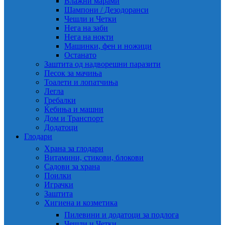
Влажни марами
Шампони / Дезодоранси
Чешли и Четки
Нега на заби
Нега на нокти
Машинки, фен и ножици
Останато
Заштита од надворешни паразити
Песок за мачиња
Тоалети и лопатчиња
Легла
Гребалки
Ќебиња и машни
Дом и Транспорт
Додатоци
Глодари
Храна за глодари
Витамини, стикови, блокови
Садови за храна
Поилки
Играчки
Заштита
Хигиена и козметика
Пилевини и додатоци за подлога
Чешли и Четки