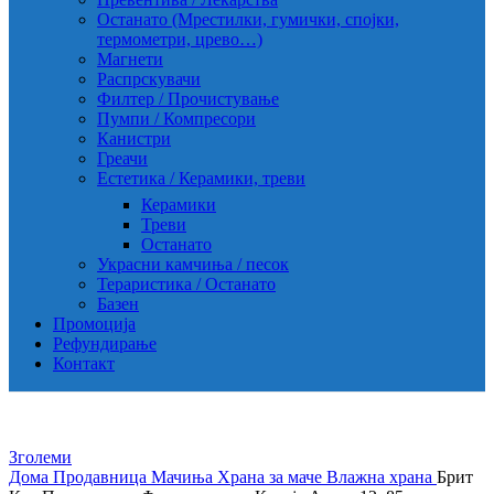
Останато (Мрестилки, гумички, спојки,
термометри, црево…)
Магнети
Распрскувачи
Филтер / Прочистување
Пумпи / Компресори
Канистри
Греачи
Естетика / Керамики, треви
Керамики
Треви
Останато
Украсни камчиња / песок
Тераристика / Останато
Базен
Промоција
Рефундирање
Контакт
Зголеми
Дома
Продавница
Мачиња
Храна за маче
Влажна храна
Брит