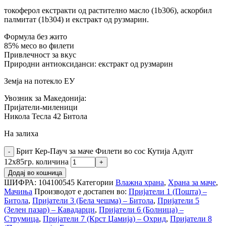
токоферол екстракти од растително масло (1b306), аскорбил
палмитат (1b304) и екстракт од рузмарин.
Формула без жито
85% месо во филети
Привлечност за вкус
Природни антиоксиданси: екстракт од рузмарин
Земја на потекло ЕУ
Увозник за Македонија:
Пријатели-миленици
Никола Тесла 42 Битола
На залиха
Брит Кер-Пауч за маче Филети во сос Кутија Адулт
12х85гр. количина
Додај во кошница
ШИФРА:
104100545
Категории
Влажна храна
,
Храна за маче
,
Мачиња
Производот е достапен во:
Пријатели 1 (Пошта) –
Битола
,
Пријатели 3 (Бела чешма) – Битола
,
Пријатели 5
(Зелен пазар) – Кавадарци
,
Пријатели 6 (Болница) –
Струмица
,
Пријатели 7 (Крст Џамија) – Охрид
,
Пријатели 8