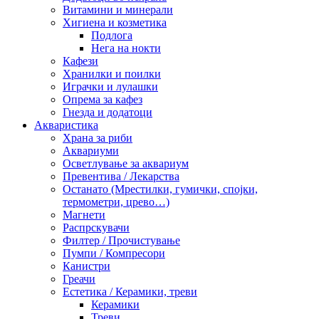
Витамини и минерали
Хигиена и козметика
Подлога
Нега на нокти
Кафези
Хранилки и поилки
Играчки и лулашки
Опрема за кафез
Гнезда и додатоци
Акваристика
Храна за риби
Аквариуми
Осветлување за аквариум
Превентива / Лекарства
Останато (Мрестилки, гумички, спојки,
термометри, црево…)
Магнети
Распрскувачи
Филтер / Прочистување
Пумпи / Компресори
Канистри
Греачи
Естетика / Керамики, треви
Керамики
Треви