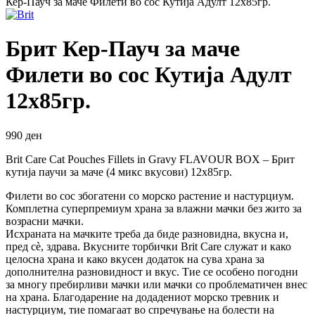
Кер-Пауч за маче Филети во сос Кутија Адулт 12х85гр.
Брит Кер-Пауч за маче
Филети во сос Кутија Адулт
12х85гр.
990
ден
Brit Care Cat Pouches Fillets in Gravy FLAVOUR BOX – Брит
кутија паучи за маче (4 микс вкусови) 12х85гр.
Филети во сос збогатени со морско растение и настурциум.
Комплетна суперпремиум храна за влажни мачки без жито за
возрасни мачки.
Исхраната на мачките треба да биде разновидна, вкусна и,
пред сè, здрава. Вкусните торбички Brit Care служат и како
целосна храна и како вкусен додаток на сува храна за
дополнителна разновидност и вкус. Тие се особено погодни
за многу пребирливи мачки или мачки со проблематичен внес
на храна. Благодарение на додадениот морско тревник и
настурциум, тие помагаат во спречување на болести на