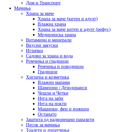
Дом и Транспорт
Мачиња
Храна за маче
Храна за маче (китен и адулт)
Влажна храна
Храна за маче китен и адулт (рефус)
Медицинска храна
Витамини и минерали
Вкусни закуски
Играчки
Садови за храна и вода
Ремчиња и градници
Ремчиња и поводници
Градници
Хигиена и козметика
Влажни марами
Шампони / Дезодоранси
Чешли и Четки
Нега на заби
Нега на нокти
Машинки, фен и ножици
Останато
Заштита од надворешни паразити
Песок за мачиња
Тоалети и лопатчиња