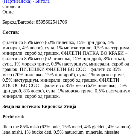
(Партизанска) - Битола
Сподели:
Опис
Баркод/Barcode: 8595602541706
Состав:
филети со 85% месо (62% пилешко, 15% црн дроб, 4%
мисирка, 4% лосос), супа, 1% морско трнче, 0,5% настурциум,
минерали, скроб од грашок. ФИЛЕТИ ПАТКА ВО КРАБИ –
филети со 85% месо (62 пилешко, 15% црн дроб, 8% патка),
супа, 1% морско трнче, 0,5% настурциум, минерали, скроб од
грашок. ПИЛЕШКИ ФИЛЕТИ ВО СОС – филети со 85%
месо (70% пилешко, 15% црн дроб), супа, 1% морско трнче,
0,5% настурциум, минерали, скроб од грашок. ФИЛЕТИ
ЛОСОС ВО СОС – филети со 85% месо (62% пилешко, 15%
црн дроб, 8% лосос), супа, 1% морско трнче, 0,5% настурциум,
минерали, скроб од грашок.
Земја на потекло: Европска Унија
Përbërësit:
fileto me 85% mish (62% pule, 15% melci, 4% gjeldeti, 4% salmon),
leng mishi, 1% bucke deti, 0,5% naturcium, minerale, niseshte