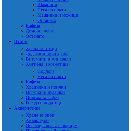
Шампони
Нега на нокти
Машинки и ножици
Останато
Кафези
Домови, легла
Останато
Птици
Храна за птици
Додатоци во исхрана
Витамини и минерали
Хигиена и козметика
Подлога
Нега на нокти
Кафези
Хранилки и поилки
Играчки и лулашки
Опрема за кафез
Гнезда и додатоци
Акваристика
Храна за риби
Аквариуми
Осветлување за аквариум
Превентива / Лекарства