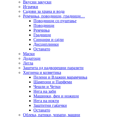
Вкусни закуски
Играчки
Садови за храна и вода
Ремчиња, поводници, градници…
Поводници со пуштање
Поводници
Ремчиња
Градници
Синџири и сајли
Дисциплинки
Останато
Маски
Додатоци
Легла
Заштита од надворешни паразити
Хигиена и козметика
Пелени и Влажни марамчиња
Шампони и Парфеми
Чешли и Четки
Нега на заби
Машинки, фен и ножици
Нега на нокти
Заштитни гаќички
Останато
Облека, патики, чорапи, машни