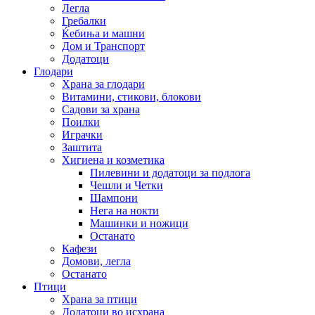
Легла
Гребалки
Ќебиња и машни
Дом и Транспорт
Додатоци
Глодари
Храна за глодари
Витамини, стикови, блокови
Садови за храна
Поилки
Играчки
Заштита
Хигиена и козметика
Пилевини и додатоци за подлога
Чешли и Четки
Шампони
Нега на нокти
Машинки и ножици
Останато
Кафези
Домови, легла
Останато
Птици
Храна за птици
Додатоци во исхрана