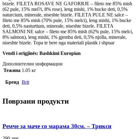
bizele. FILETA ROSAVE NE GAFORRJE – fileto me 85% mish
(62 pule, 15% mel?i, 8% rose), leng mishi, 1% bucke deti, 0,5%
naturcium, minerale, niseshte bizele. FILETA PULE NE salce –
fileto me 85% mish (70% pule, 15% melci), leng mishi, 1% bucke
deti, 0,5% nasturtium, minerale, niseshte bizele. FILETA
SALMONI NE salce – fileto me 85% mish (62% pule, 15% melci,
8% salmon), leng mishi, 1% gjemba deti, 0,5% njolla, minerale,
niseshte bizele. Topa te bere nga materiali plastik i shpuar
Vendi i origjinës: Bashkimi Europian
Дополнителни информации
Тежина
1.05 кг
Бренд
Brit
Поврзани продукти
Ремче за маче со марама 30см. – Трикси
290
ден