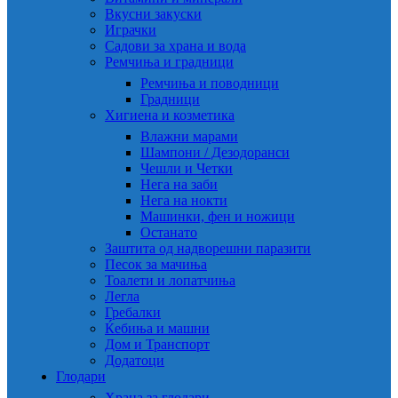
Вкусни закуски
Играчки
Садови за храна и вода
Ремчиња и градници
Ремчиња и поводници
Градници
Хигиена и козметика
Влажни марами
Шампони / Дезодоранси
Чешли и Четки
Нега на заби
Нега на нокти
Машинки, фен и ножици
Останато
Заштита од надворешни паразити
Песок за мачиња
Тоалети и лопатчиња
Легла
Гребалки
Ќебиња и машни
Дом и Транспорт
Додатоци
Глодари
Храна за глодари