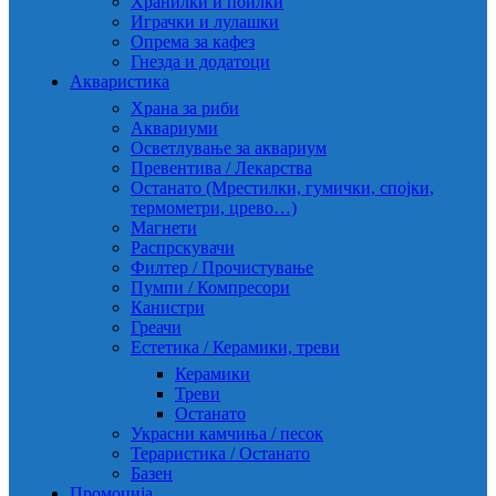
Хранилки и поилки
Играчки и лулашки
Опрема за кафез
Гнезда и додатоци
Акваристика
Храна за риби
Аквариуми
Осветлување за аквариум
Превентива / Лекарства
Останато (Мрестилки, гумички, спојки,
термометри, црево…)
Магнети
Распрскувачи
Филтер / Прочистување
Пумпи / Компресори
Канистри
Греачи
Естетика / Керамики, треви
Керамики
Треви
Останато
Украсни камчиња / песок
Тераристика / Останато
Базен
Промоција