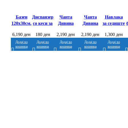
Базен
Диспанзер
Чанта
Чанта
Навлака
120х30см.
со кеси за
Дивина
Дивина
за седиште
–
измет –
Сина
Црна
од
И
6,190
ден
180
ден
2,190
ден
2,190
ден
1,300
ден
Фламинго
Татрапет
50х28х30см.
50х28х30см.
автомобил
– Фламинго
– Фламинго
130х70см.
Додај во
Додај во
Додај во
Додај во
Додај во
кошница
кошница
кошница
кошница
кошница
–
Фламинго