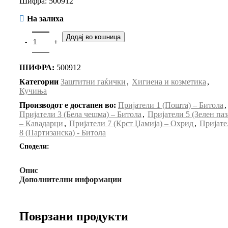
Шифра: 500912
На залиха
Додај во кошница
ШИФРА:
500912
Категории
Заштитни гаќички
,
Хигиена и козметика
,
Кучиња
Производот е достапен во:
Пријатели 1 (Пошта) – Битола
,
Пријатели 3 (Бела чешма) – Битола
,
Пријатели 5 (Зелен паз
– Кавадарци
,
Пријатели 7 (Крст Џамија) – Охрид
,
Пријате
8 (Партизанска) - Битола
Сподели:
Опис
Дополнителни информации
Поврзани продукти