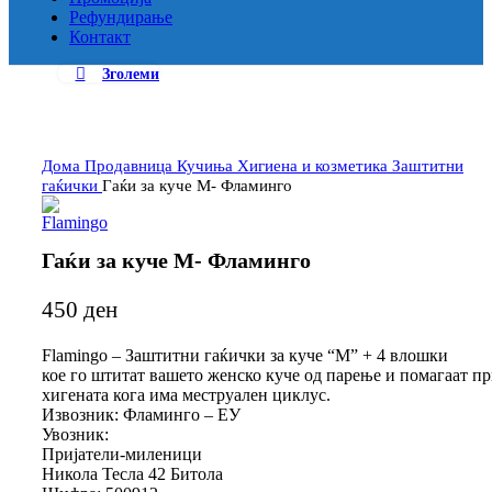
Рефундирање
Контакт
Зголеми
Дома
Продавница
Кучиња
Хигиена и козметика
Заштитни
гаќички
Гаќи за куче M- Фламинго
Гаќи за куче M- Фламинго
450
ден
Flamingo – Заштитни гаќички за куче “M” + 4 влошки
кое го штитат вашето женско куче од парење и помагаат п
хигената кога има меструален циклус.
Извозник: Фламинго – ЕУ
Увозник:
Пријатели-миленици
Никола Тесла 42 Битола