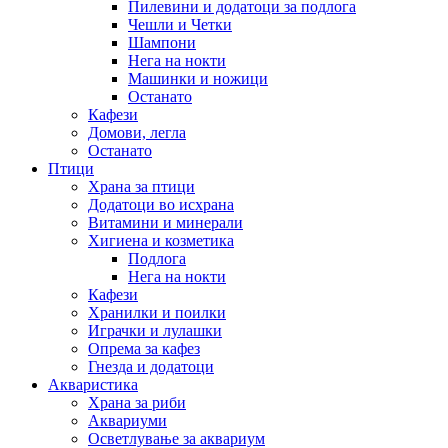
Пилевини и додатоци за подлога
Чешли и Четки
Шампони
Нега на нокти
Машинки и ножици
Останато
Кафези
Домови, легла
Останато
Птици
Храна за птици
Додатоци во исхрана
Витамини и минерали
Хигиена и козметика
Подлога
Нега на нокти
Кафези
Хранилки и поилки
Играчки и лулашки
Опрема за кафез
Гнезда и додатоци
Акваристика
Храна за риби
Аквариуми
Осветлување за аквариум