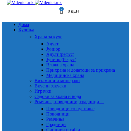
0
0
ДЕН
Дома
Кучиња
Храна за куче
Адулт
Јуниор
Адулт (рефус)
Јуниор (Рефус)
Влажна храна
Прихрана и додатоци за прихрана
Медицинска храна
Витамини и минерали
Вкусни закуски
Играчки
Садови за храна и вода
Ремчиња, поводници, градници…
Поводници со пуштање
Поводници
Ремчиња
Градници
Синџири и сајли