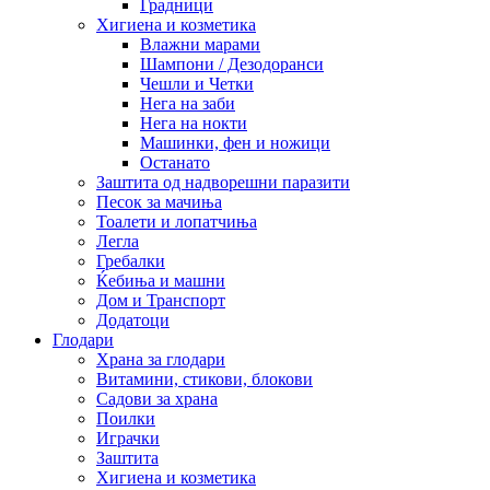
Градници
Хигиена и козметика
Влажни марами
Шампони / Дезодоранси
Чешли и Четки
Нега на заби
Нега на нокти
Машинки, фен и ножици
Останато
Заштита од надворешни паразити
Песок за мачиња
Тоалети и лопатчиња
Легла
Гребалки
Ќебиња и машни
Дом и Транспорт
Додатоци
Глодари
Храна за глодари
Витамини, стикови, блокови
Садови за храна
Поилки
Играчки
Заштита
Хигиена и козметика