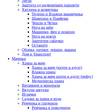
Легла
Заштита од надворешни паразити
Хигиена и козметика
Пелени и Влажни марамчиња
Шампони и Парфеми
Чешли и Четки
Нега на заби
Машинки, фен и ножици
Нега на нокти
Заштитни гаќички
Останато
Облека, патики, чорапи, машни
Дом и Транспорт
Мачиња
Храна за маче
Храна за маче (китен и адулт)
Влажна храна
Храна за маче китен и адулт (рефус)
Медицинска храна
Витамини и минерали
Вкусни закуски
Играчки
Садови за храна и вода
Ремчиња и градници
Ремчиња и поводници