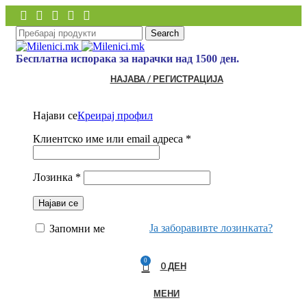
Search
Бесплатна испорака за нарачки над 1500 ден.
НАЈАВА / РЕГИСТРАЦИЈА
Најави се
Креирај профил
Клиентско име или email адреса
*
Лозинка
*
Најави се
Ја заборавивте лозинката?
Запомни ме
0
0
ДЕН
МЕНИ