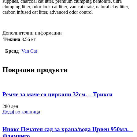
supplies, charcoal cat litter, premium clumping bentonite, ultra
clumping litter, odor lock cat litter, van cat crate, natural clay litter,
carbon infused cat litter, advanced odor control
Дополнителни информации
Тежина
8.56 кг
Бренд
Van Cat
Поврзани продукти
Ремче за маче со циркони 32см. – Трикси
280
ден
Додај во кошница
Инокс Печатен сад за храна/вода Црвен 950мл. –
Фламинго