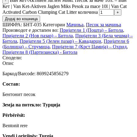
Ван Кет-Активен Јаглен Микс Песок за маче 10л. – Ван
Кет | Van Ket-Aktiven Jaglen Miks Pesok za mace 10l | Van Cat
Activated Carbon Clumping Cat Litter количина
Додај во кошница
ШИФРА:
БНТ-035
Категории
Мачиња
,
Песок за мачиња
Производот е достапен во:
Пријатели 1 (Пошта) – Битола
,
Пријатели 2 (Нов пазар) – Битола
,
Пријатели 3 (Бела чешма) –
Битола
,
Пријатели 5 (Зелен пазар) – Кавадарци
,
Пријатели 6
(Болница) – Струмица
,
Пријатели 7 (Крст Џамија) – Охрид
,
Пријатели 8 (Партизанска) - Битола
Сподели:
Опис
Баркод/Barcode: 8699245856279
Состав:
Бентонит песок
Земја на потекло: Турција
Përbërësit:
Bentonit rere
Vendi i origjinës: Turqia