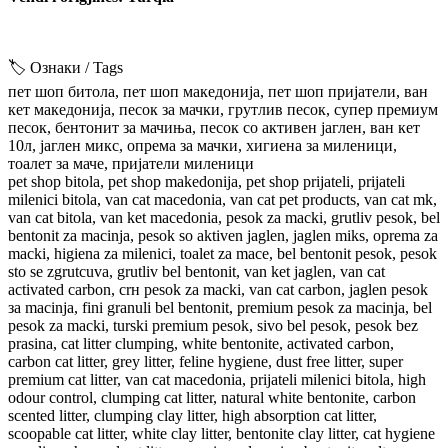
🏷️ Ознаки / Tags
пет шоп битола, пет шоп македонија, пет шоп пријатели, ван
кет македонија, песок за мачки, грутлив песок, супер премиум
песок, бентонит за мачиња, песок со активен јаглен, ван кет
10л, јаглен микс, опрема за мачки, хигиена за миленици,
тоалет за маче, пријатели миленици
pet shop bitola, pet shop makedonija, pet shop prijateli, prijateli
milenici bitola, van cat macedonia, van cat pet products, van cat mk,
van cat bitola, van ket macedonia, pesok za macki, grutliv pesok, bel
bentonit za macinja, pesok so aktiven jaglen, jaglen miks, oprema za
macki, higiena za milenici, toalet za mace, bel bentonit pesok, pesok
sto se zgrutcuva, grutliv bel bentonit, van ket jaglen, van cat
activated carbon, crн pesok za macki, van cat carbon, jaglen pesok
за macinja, fini granuli bel bentonit, premium pesok za macinja, bel
pesok za macki, turski premium pesok, sivo bel pesok, pesok bez
prasina, cat litter clumping, white bentonite, activated carbon,
carbon cat litter, grey litter, feline hygiene, dust free litter, super
premium cat litter, van cat macedonia, prijateli milenici bitola, high
odour control, clumping cat litter, natural white bentonite, carbon
scented litter, clumping clay litter, high absorption cat litter,
scoopable cat litter, white clay litter, bentonite clay litter, cat hygiene