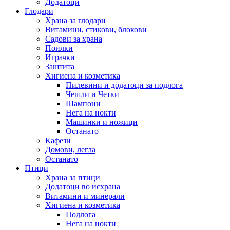
Додатоци
Глодари
Храна за глодари
Витамини, стикови, блокови
Садови за храна
Поилки
Играчки
Заштита
Хигиена и козметика
Пилевини и додатоци за подлога
Чешли и Четки
Шампони
Нега на нокти
Машинки и ножици
Останато
Кафези
Домови, легла
Останато
Птици
Храна за птици
Додатоци во исхрана
Витамини и минерали
Хигиена и козметика
Подлога
Нега на нокти