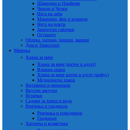
Шампони и Парфеми
Чешли и Четки
Нега на заби
Машинки, фен и ножици
Нега на нокти
Заштитни гаќички
Останато
Облека, патики, чорапи, машни
Дом и Транспорт
Мачиња
Храна за маче
Храна за маче (китен и адулт)
Влажна храна
Храна за маче китен и адулт (рефус)
Медицинска храна
Витамини и минерали
Вкусни закуски
Играчки
Садови за храна и вода
Ремчиња и градници
Ремчиња и поводници
Градници
Хигиена и козметика