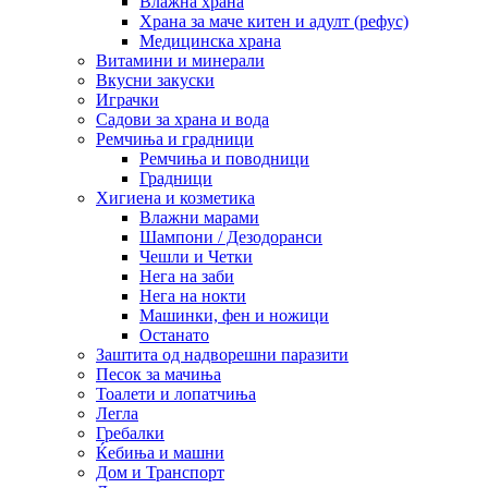
Влажна храна
Храна за маче китен и адулт (рефус)
Медицинска храна
Витамини и минерали
Вкусни закуски
Играчки
Садови за храна и вода
Ремчиња и градници
Ремчиња и поводници
Градници
Хигиена и козметика
Влажни марами
Шампони / Дезодоранси
Чешли и Четки
Нега на заби
Нега на нокти
Машинки, фен и ножици
Останато
Заштита од надворешни паразити
Песок за мачиња
Тоалети и лопатчиња
Легла
Гребалки
Ќебиња и машни
Дом и Транспорт