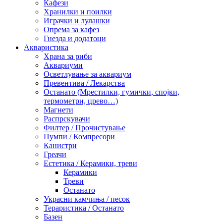
Кафези
Хранилки и поилки
Играчки и лулашки
Опрема за кафез
Гнезда и додатоци
Акваристика
Храна за риби
Аквариуми
Осветлување за аквариум
Превентива / Лекарства
Останато (Мрестилки, гумички, спојки,
термометри, црево…)
Магнети
Распрскувачи
Филтер / Прочистување
Пумпи / Компресори
Канистри
Греачи
Естетика / Керамики, треви
Керамики
Треви
Останато
Украсни камчиња / песок
Тераристика / Останато
Базен