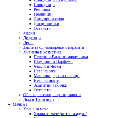
Поводници
Ремчиња
Градници
Синџири и сајли
Дисциплинки
Останато
Маски
Додатоци
Легла
Заштита од надворешни паразити
Хигиена и козметика
Пелени и Влажни марамчиња
Шампони и Парфеми
Чешли и Четки
Нега на заби
Машинки, фен и ножици
Нега на нокти
Заштитни гаќички
Останато
Облека, патики, чорапи, машни
Дом и Транспорт
Мачиња
Храна за маче
Храна за маче (китен и адулт)