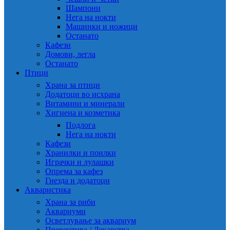
Шампони
Нега на нокти
Машинки и ножици
Останато
Кафези
Домови, легла
Останато
Птици
Храна за птици
Додатоци во исхрана
Витамини и минерали
Хигиена и козметика
Подлога
Нега на нокти
Кафези
Хранилки и поилки
Играчки и лулашки
Опрема за кафез
Гнезда и додатоци
Акваристика
Храна за риби
Аквариуми
Осветлување за аквариум
Превентива / Лекарства