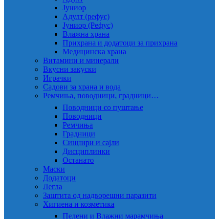
Јуниор
Адулт (рефус)
Јуниор (Рефус)
Влажна храна
Прихрана и додатоци за прихрана
Медицинска храна
Витамини и минерали
Вкусни закуски
Играчки
Садови за храна и вода
Ремчиња, поводници, градници…
Поводници со пуштање
Поводници
Ремчиња
Градници
Синџири и сајли
Дисциплинки
Останато
Маски
Додатоци
Легла
Заштита од надворешни паразити
Хигиена и козметика
Пелени и Влажни марамчиња