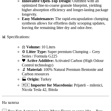
Innovative Open-Top Design:
Outfitted with an
optimized fine-to-coarse granule blueprint, yielding
higher absorption efficiency and longer-lasting package
longevity.
Easy Maintenance:
The rapid-encapsulation clumping
synthesis allows for effortless daily scooping updates,
leaving the remaining litter dry and odor-free.
📊 Specifications:
⚖️
Volume:
10 Liters
⚙️
Litter Type:
Super premium Clumping – Grey
Series / Formula G225
🖤
Active Additive:
Activated Carbon (High Odour
Control technology)
🔬
Material:
100% Natural Premium Bentonite and
Carbon resources
🏭
Origin:
Turkey
🇲🇰
Importer for Macedonia:
Prijateli – milenici,
Nicola Tesla 42, Bitola
На залиха