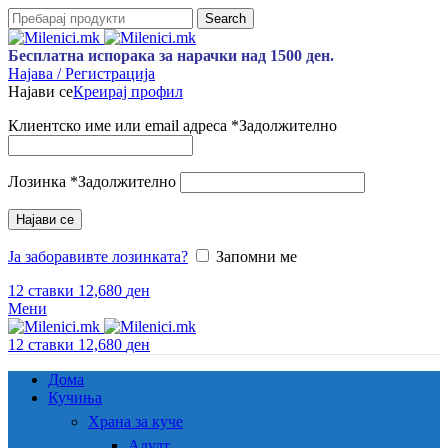
Search
Бесплатна испорака за нарачки над 1500 ден.
Најава / Регистрација
Најави се
Креирај профил
Клиентско име или email адреса
*
Задолжително
Лозинка
*
Задолжително
Најави се
Ја заборавивте лозинката?
Запомни ме
12
ставки
12,680
ден
Мени
12
ставки
12,680
ден
Дома
Кучиња
Храна за куче
Адулт