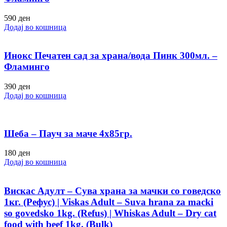
590
ден
Додај во кошница
Инокс Печатен сад за храна/вода Пинк 300мл. –
Фламинго
390
ден
Додај во кошница
Шеба – Пауч за маче 4х85гр.
180
ден
Додај во кошница
Вискас Адулт – Сува храна за мачки со говедско
1кг. (Рефус) | Viskas Adult – Suva hrana za macki
so govedsko 1kg. (Refus) | Whiskas Adult – Dry cat
food with beef 1kg. (Bulk)