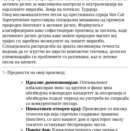
активен јаглен за максимална контрола и неутрализација на
најсилните миризби. Земја на потекло: Турција.
Овој висококвалитетен песок од престижната серија
Van Cat
Superpremium
претставува специјална мешавина од премиум
природен бентонит и активен јаглен. Формулата е
класифицирана како софистициран производ за хигиена, каде
активниот јаглен делува како моќен природен магнет кој
трајно ги заробува молекулите на лошите миризби.
Специјалната распределба на зрната овозможува течноста
веднаш да се згрутчи во цврсти компактни топчиња, целосно
елиминирајќи ги проблемите со разлевање, кал и лепење
песок на шепите.
✨ Предности на овој производ:
Идеално димензиониран:
Оптималниот
избалансиран микс од крупни и фини зрна
обезбедува извонреден капацитет за апсорпција и
обезбедува подолг период на употреба во споредба
со конкурентните песоци.
Иновативен отворен крај:
Произведен со висока
технологија која спречува создавање прашина
(dust-free), со што вашиот дом и просторот околу
тоалетот остануваат беспрекорно чисти.
Повеќе бои:
Карактеристичната сива нијанса