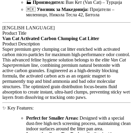
🏭
Производител:
Ван Кет (Van Cat) – Турција
🇲🇰
Увозник за Македонија:
Пријатели –
миленици, Никола Тесла 42, Битола
[ENGLISH LANGUAGE]
Product Title
Van Cat Activated Carbon Clumping Cat Litter
Product Description
Super premium grey clumping cat litter enriched with activated
carbon micro-particles for maximum high-performance odor control.
This advanced feline hygiene solution belongs to the elite
Van Cat
Superpremium
line, combining premium natural bentonite with
active carbon granules. Engineered as a high-density blocking
formula, the activated carbon acts as an organic magnet to
permanently trap and bind ammonia and bad odor molecular
structures. The optimized grain distribution focus-beams fluid
absorption to create instant, ultra-hard clumps, preventing sticky wet
layers from dissolving or tracking onto paws.
✨ Key Features:
Perfect for Smaller Areas:
Designed with a special
dust-free high-tech screening process, maintaining clean
indoor surfaces around the litter pan area.