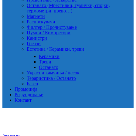
Останато (Мрестилки, гумички, спојки,
термометри, црево…)
Магнети
Распрскувачи
Филтер / Прочистување
Пумпи / Компресори
Канистри
Греачи
Естетика / Керамики, треви
Керамики
Треви
Останато
Украсни камчиња / песок
Тераристика / Останато
Базен
Промоција
Рефундирање
Контакт