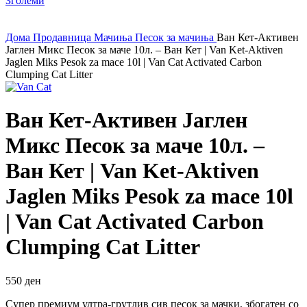
Зголеми
Дома
Продавница
Мачиња
Песок за мачиња
Ван Кет-Активен
Јаглен Микс Песок за маче 10л. – Ван Кет | Van Ket-Aktiven
Jaglen Miks Pesok za mace 10l | Van Cat Activated Carbon
Clumping Cat Litter
Ван Кет-Активен Јаглен
Микс Песок за маче 10л. –
Ван Кет | Van Ket-Aktiven
Jaglen Miks Pesok za mace 10l
| Van Cat Activated Carbon
Clumping Cat Litter
550
ден
Супер премиум ултра-грутлив сив песок за мачки, збогатен со