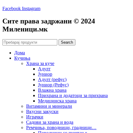
Facebook
Instagram
Сите права задржани © 2024
Mиленици.мк
Search
Дома
Кучиња
Храна за куче
Адулт
Јуниор
Адулт (рефус)
Јуниор (Рефус)
Влажна храна
Прихрана и додатоци за прихрана
Медицинска храна
Витамини и минерали
Вкусни закуски
Играчки
Садови за храна и вода
Ремчиња, поводници, градници…
Поводници со пуштање