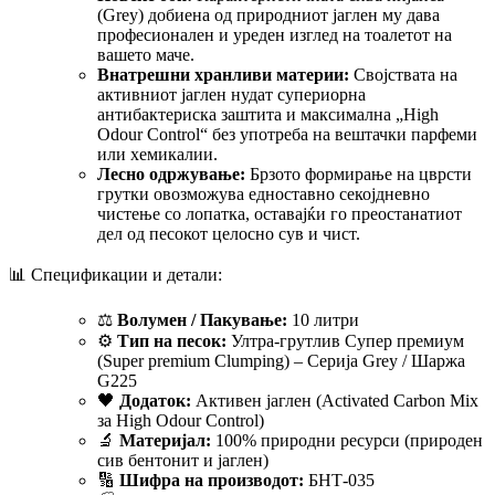
(Grey) добиена од природниот јаглен му дава
професионален и уреден изглед на тоалетот на
вашето маче.
Внатрешни хранливи материи:
Својствата на
активниот јаглен нудат супериорна
антибактериска заштита и максимална „High
Odour Control“ без употреба на вештачки парфеми
или хемикалии.
Лесно одржување:
Брзото формирање на цврсти
грутки овозможува едноставно секојдневно
чистење со лопатка, оставајќи го преостанатиот
дел од песокот целосно сув и чист.
📊 Спецификации и детали:
⚖️
Волумен / Пакување:
10 литри
⚙️
Тип на песок:
Ултра-грутлив Супер премиум
(Super premium Clumping) – Серија Grey / Шаржа
G225
🖤
Додаток:
Активен јаглен (Activated Carbon Mix
за High Odour Control)
🔬
Материјал:
100% природни ресурси (природен
сив бентонит и јаглен)
🔢
Шифра на производот:
БНТ-035