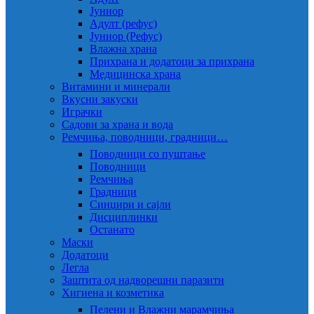
Јуниор
Адулт (рефус)
Јуниор (Рефус)
Влажна храна
Прихрана и додатоци за прихрана
Медицинска храна
Витамини и минерали
Вкусни закуски
Играчки
Садови за храна и вода
Ремчиња, поводници, градници…
Поводници со пуштање
Поводници
Ремчиња
Градници
Синџири и сајли
Дисциплинки
Останато
Маски
Додатоци
Легла
Заштита од надворешни паразити
Хигиена и козметика
Пелени и Влажни марамчиња