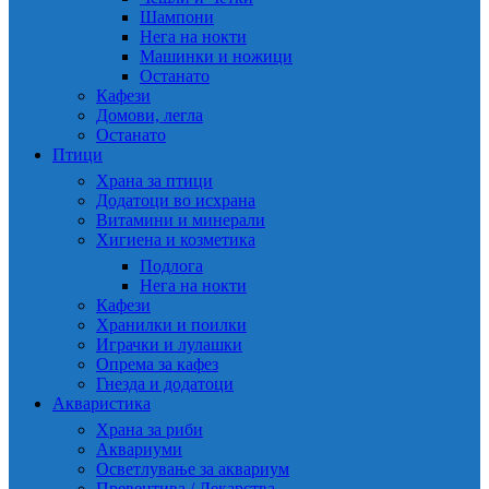
Шампони
Нега на нокти
Машинки и ножици
Останато
Кафези
Домови, легла
Останато
Птици
Храна за птици
Додатоци во исхрана
Витамини и минерали
Хигиена и козметика
Подлога
Нега на нокти
Кафези
Хранилки и поилки
Играчки и лулашки
Опрема за кафез
Гнезда и додатоци
Акваристика
Храна за риби
Аквариуми
Осветлување за аквариум
Превентива / Лекарства