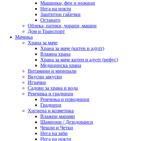
Машинки, фен и ножици
Нега на нокти
Заштитни гаќички
Останато
Облека, патики, чорапи, машни
Дом и Транспорт
Мачиња
Храна за маче
Храна за маче (китен и адулт)
Влажна храна
Храна за маче китен и адулт (рефус)
Медицинска храна
Витамини и минерали
Вкусни закуски
Играчки
Садови за храна и вода
Ремчиња и градници
Ремчиња и поводници
Градници
Хигиена и козметика
Влажни марами
Шампони / Дезодоранси
Чешли и Четки
Нега на заби
Нега на нокти