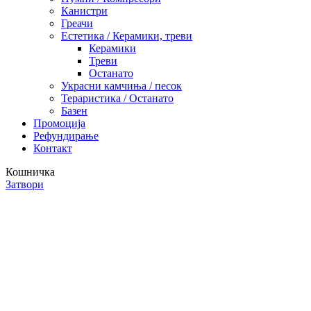
Канистри
Греачи
Естетика / Керамики, треви
Керамики
Треви
Останато
Украсни камчиња / песок
Тераристика / Останато
Базен
Промоција
Рефундирање
Контакт
Кошничка
Затвори