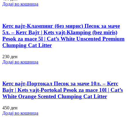
Додај во кошница
Кетс вајт-Клампинг (без мирис) Песок за маче
5л. – Кетс Вајт | Kets vajt-Klamping (bez miris)
Pesok za mace 5l | Cat’s White Unscented Premium
Clumping Cat Litter
230
ден
Додај во кошница
Кетс вајт-Портокал Песок за маче 10л. – Кетс
Вајт | Kets vajt-Portokal Pesok za mace 10l | Cat’s
White Orange Scented Clumping Cat Litter
450
ден
Додај во кошница