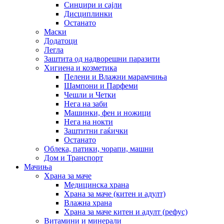
Синџири и сајли
Дисциплинки
Останато
Маски
Додатоци
Легла
Заштита од надворешни паразити
Хигиена и козметика
Пелени и Влажни марамчиња
Шампони и Парфеми
Чешли и Четки
Нега на заби
Машинки, фен и ножици
Нега на нокти
Заштитни гаќички
Останато
Облека, патики, чорапи, машни
Дом и Транспорт
Мачиња
Храна за маче
Медицинска храна
Храна за маче (китен и адулт)
Влажна храна
Храна за маче китен и адулт (рефус)
Витамини и минерали