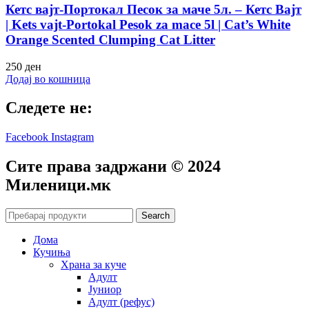
Кетс вајт-Портокал Песок за маче 5л. – Кетс Вајт
| Kets vajt-Portokal Pesok za mace 5l | Cat’s White
Orange Scented Clumping Cat Litter
250
ден
Додај во кошница
Следете не:
Facebook
Instagram
Сите права задржани © 2024
Mиленици.мк
Search
Дома
Кучиња
Храна за куче
Адулт
Јуниор
Адулт (рефус)