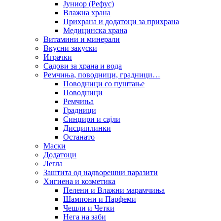
Јуниор (Рефус)
Влажна храна
Прихрана и додатоци за прихрана
Медицинска храна
Витамини и минерали
Вкусни закуски
Играчки
Садови за храна и вода
Ремчиња, поводници, градници…
Поводници со пуштање
Поводници
Ремчиња
Градници
Синџири и сајли
Дисциплинки
Останато
Маски
Додатоци
Легла
Заштита од надворешни паразити
Хигиена и козметика
Пелени и Влажни марамчиња
Шампони и Парфеми
Чешли и Четки
Нега на заби