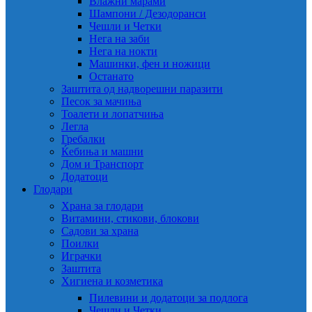
Влажни марами
Шампони / Дезодоранси
Чешли и Четки
Нега на заби
Нега на нокти
Машинки, фен и ножици
Останато
Заштита од надворешни паразити
Песок за мачиња
Тоалети и лопатчиња
Легла
Гребалки
Ќебиња и машни
Дом и Транспорт
Додатоци
Глодари
Храна за глодари
Витамини, стикови, блокови
Садови за храна
Поилки
Играчки
Заштита
Хигиена и козметика
Пилевини и додатоци за подлога
Чешли и Четки