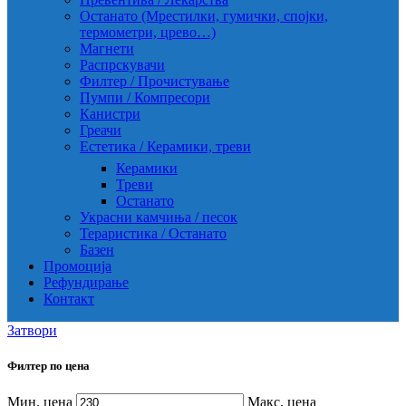
Останато (Мрестилки, гумички, спојки,
термометри, црево…)
Магнети
Распрскувачи
Филтер / Прочистување
Пумпи / Компресори
Канистри
Греачи
Естетика / Керамики, треви
Керамики
Треви
Останато
Украсни камчиња / песок
Тераристика / Останато
Базен
Промоција
Рефундирање
Контакт
Затвори
Филтер по цена
Мин. цена
Макс. цена