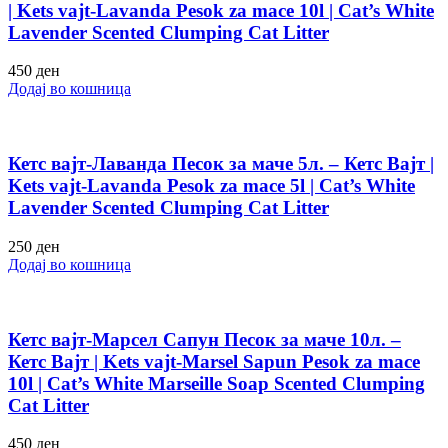
| Kets vajt-Lavanda Pesok za mace 10l | Cat’s White
Lavender Scented Clumping Cat Litter
450
ден
Додај во кошница
Кетс вајт-Лаванда Песок за маче 5л. – Кетс Вајт |
Kets vajt-Lavanda Pesok za mace 5l | Cat’s White
Lavender Scented Clumping Cat Litter
250
ден
Додај во кошница
Кетс вајт-Марсел Сапун Песок за маче 10л. –
Кетс Вајт | Kets vajt-Marsel Sapun Pesok za mace
10l | Cat’s White Marseille Soap Scented Clumping
Cat Litter
450
ден