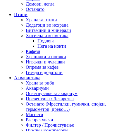
Домови, легла
Останато
Птици
Храна за птици
Додатоци во исхрана
Витамини и минерали
Хигиена и козметика
Подлога
Нега на нокти
Кафези
Хранилки и поилки
Играчки и лулашки
Опрема за кафез
Гнезда и додатоци
Акваристика
Храна за риби
Аквариуми
Осветлување за аквариум
Превентива / Лекарства
Останато (Мрестилки, гумички, спојки,
термометри, црево…)
Магнети
Распрскувачи
Филтер / Прочистување
Пумпи / Компресори