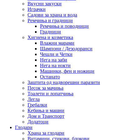
Вкусни закуски
Играчки
Садови за храна и вода
Ремчиња и градници
Ремчиња и поводници
Градници
Хигиена и козметика
Влажни марами
Шампони / Дезодоранси
Чешли и Четки
Нега на заби
Нега на нокти
Машинки, фен и ножици
Останато
Заштита од надворешни паразити
Песок за мачиња
Тоалети и лопатчиња
Легла
Гребалки
Ќебиња и машни
Дом и Транспорт
Додатоци
Глодари
Храна за глодари
Витамини, стикови, блокови