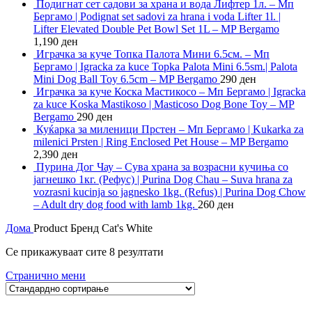
Подигнат сет садови за храна и вода Лифтер 1л. – Мп
Бергамо | Podignat set sadovi za hrana i voda Lifter 1l. |
Lifter Elevated Double Pet Bowl Set 1L – MP Bergamo
1,190
ден
Играчка за куче Топка Палота Мини 6.5см. – Мп
Бергамо | Igracka za kuce Topka Palota Mini 6.5sm.| Palota
Mini Dog Ball Toy 6.5cm – MP Bergamo
290
ден
Играчка за куче Коска Мастикосо – Мп Бергамо | Igracka
za kuce Koska Mastikoso | Masticoso Dog Bone Toy – MP
Bergamo
290
ден
Куќарка за миленици Прстен – Мп Бергамо | Kukarka za
milenici Prsten | Ring Enclosed Pet House – MP Bergamo
2,390
ден
Пурина Дог Чау – Сува храна за возрасни кучиња со
јагнешко 1кг. (Рефус) | Purina Dog Chau – Suva hrana za
vozrasni kucinja so jagnesko 1kg. (Refus) | Purina Dog Chow
– Adult dry dog food with lamb 1kg.
260
ден
Дома
Product Бренд
Cat's White
Се прикажуваат сите 8 резултати
Странично мени