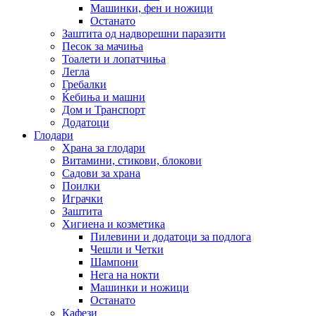
Машинки, фен и ножици
Останато
Заштита од надворешни паразити
Песок за мачиња
Тоалети и лопатчиња
Легла
Гребалки
Ќебиња и машни
Дом и Транспорт
Додатоци
Глодари
Храна за глодари
Витамини, стикови, блокови
Садови за храна
Поилки
Играчки
Заштита
Хигиена и козметика
Пилевини и додатоци за подлога
Чешли и Четки
Шампони
Нега на нокти
Машинки и ножици
Останато
Кафези