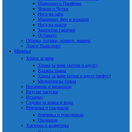
Шампони и Парфеми
Чешли и Четки
Нега на заби
Машинки, фен и ножици
Нега на нокти
Заштитни гаќички
Останато
Облека, патики, чорапи, машни
Дом и Транспорт
Мачиња
Храна за маче
Храна за маче (китен и адулт)
Влажна храна
Храна за маче китен и адулт (рефус)
Медицинска храна
Витамини и минерали
Вкусни закуски
Играчки
Садови за храна и вода
Ремчиња и градници
Ремчиња и поводници
Градници
Хигиена и козметика