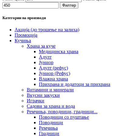
Филтер
Категории на производи
Акција (до трошење на залиха)
Промоција
Кучиња
Храна за куче
Медицинска храна
Адулт
Јуниор
Адулт (рефус)
Јуниор (Рефус)
Влажна храна
Прихрана и додатоци за прихрана
Витамини и минерали
Вкусни закуски
Играчки
Садови за храна и вода
Ремчиња, поводници, градници...
Поводници со пуштање
Поводници
Ремчиња
Градници