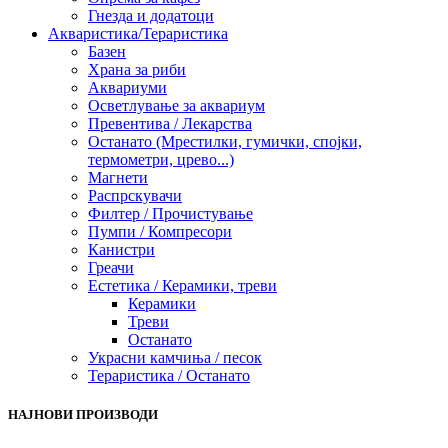
Гнезда и додатоци
Акваристика/Тераристика
Базен
Храна за риби
Аквариуми
Осветлување за аквариум
Превентива / Лекарства
Останато (Мрестилки, гумички, спојки,
термометри, црево...)
Магнети
Распрскувачи
Филтер / Прочистување
Пумпи / Компресори
Канистри
Греачи
Естетика / Керамики, треви
Керамики
Треви
Останато
Украсни камчиња / песок
Тераристика / Останато
НАЈНОВИ ПРОИЗВОДИ