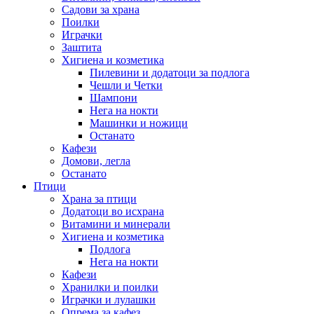
Садови за храна
Поилки
Играчки
Заштита
Хигиена и козметика
Пилевини и додатоци за подлога
Чешли и Четки
Шампони
Нега на нокти
Машинки и ножици
Останато
Кафези
Домови, легла
Останато
Птици
Храна за птици
Додатоци во исхрана
Витамини и минерали
Хигиена и козметика
Подлога
Нега на нокти
Кафези
Хранилки и поилки
Играчки и лулашки
Опрема за кафез