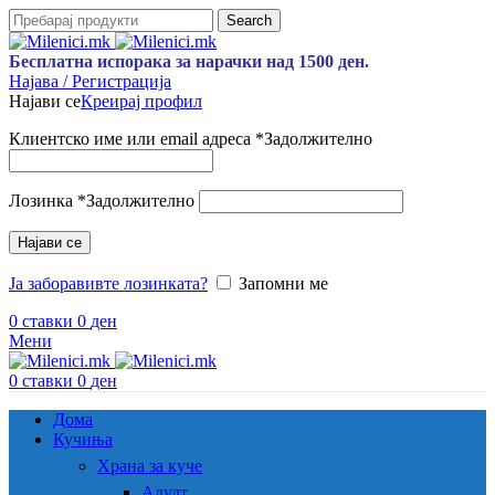
Search
Бесплатна испорака за нарачки над 1500 ден.
Најава / Регистрација
Најави се
Креирај профил
Клиентско име или email адреса
*
Задолжително
Лозинка
*
Задолжително
Најави се
Ја заборавивте лозинката?
Запомни ме
0
ставки
0
ден
Мени
0
ставки
0
ден
Дома
Кучиња
Храна за куче
Адулт