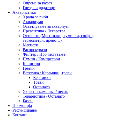
Опрема за кафез
Гнезда и додатоци
Акваристика
Храна за риби
Аквариуми
Осветлување за аквариум
Превентива / Лекарства
Останато (Мрестилки, гумички, спојки,
термометри, црево…)
Магнети
Распрскувачи
Филтер / Прочистување
Пумпи / Компресори
Канистри
Греачи
Естетика / Керамики, треви
Керамики
Треви
Останато
Украсни камчиња / песок
Тераристика / Останато
Базен
Промоција
Рефундирање
Контакт