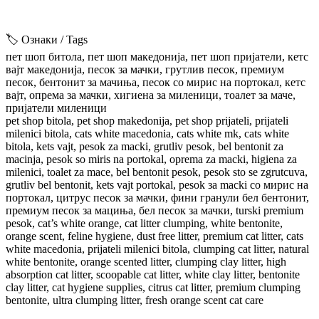
🏷️ Ознаки / Tags
пет шоп битола, пет шоп македонија, пет шоп пријатели, кетс
вајт македонија, песок за мачки, грутлив песок, премиум
песок, бентонит за мачиња, песок со мирис на портокал, кетс
вајт, опрема за мачки, хигиена за миленици, тоалет за маче,
пријатели миленици
pet shop bitola, pet shop makedonija, pet shop prijateli, prijateli
milenici bitola, cats white macedonia, cats white mk, cats white
bitola, kets vajt, pesok za macki, grutliv pesok, bel bentonit za
macinja, pesok so miris na portokal, oprema za macki, higiena za
milenici, toalet za mace, bel bentonit pesok, pesok sto se zgrutcuva,
grutliv bel bentonit, kets vajt portokal, pesok за macki со мирис на
портокал, цитрус песок за мачки, фини гранули бел бентонит,
премиум песок за мациња, бел песoк за мачки, turski premium
pesok, cat’s white orange, cat litter clumping, white bentonite,
orange scent, feline hygiene, dust free litter, premium cat litter, cats
white macedonia, prijateli milenici bitola, clumping cat litter, natural
white bentonite, orange scented litter, clumping clay litter, high
absorption cat litter, scoopable cat litter, white clay litter, bentonite
clay litter, cat hygiene supplies, citrus cat litter, premium clumping
bentonite, ultra clumping litter, fresh orange scent cat care