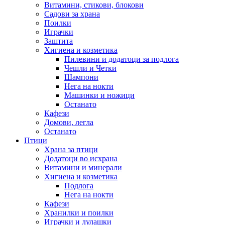
Витамини, стикови, блокови
Садови за храна
Поилки
Играчки
Заштита
Хигиена и козметика
Пилевини и додатоци за подлога
Чешли и Четки
Шампони
Нега на нокти
Машинки и ножици
Останато
Кафези
Домови, легла
Останато
Птици
Храна за птици
Додатоци во исхрана
Витамини и минерали
Хигиена и козметика
Подлога
Нега на нокти
Кафези
Хранилки и поилки
Играчки и лулашки