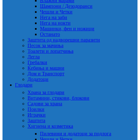
Влажни марами
Шампони / Дезодоранси
Чешли и Четки
Нега на заби
Нега на нокти
Машинки, фен и ножици
Останато
Заштита од надворешни паразити
Песок за мачиња
Тоалети и лопатчиња
Легла
Гребалки
Ќебиња и машни
Дом и Транспорт
Додатоци
Глодари
Храна за глодари
Витамини, стикови, блокови
Садови за храна
Поилки
Играчки
Заштита
Хигиена и козметика
Пилевини и додатоци за подлога
Чешли и Четки