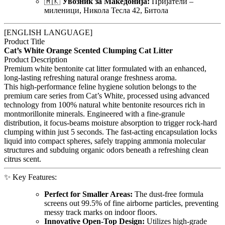
🇲🇰
Увозник за Македонија:
Пријатели –
миленици, Никола Тесла 42, Битола
[ENGLISH LANGUAGE]
Product Title
Cat’s White Orange Scented Clumping Cat Litter
Product Description
Premium white bentonite cat litter formulated with an enhanced,
long-lasting refreshing natural orange freshness aroma.
This high-performance feline hygiene solution belongs to the
premium care series from Cat’s White, processed using advanced
technology from 100% natural white bentonite resources rich in
montmorillonite minerals. Engineered with a fine-granule
distribution, it focus-beams moisture absorption to trigger rock-hard
clumping within just 5 seconds. The fast-acting encapsulation locks
liquid into compact spheres, safely trapping ammonia molecular
structures and subduing organic odors beneath a refreshing clean
citrus scent.
✨ Key Features:
Perfect for Smaller Areas:
The dust-free formula
screens out 99.5% of fine airborne particles, preventing
messy track marks on indoor floors.
Innovative Open-Top Design:
Utilizes high-grade