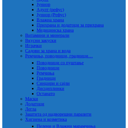
Јуниор
Адулт (рефус)
Јуниор (Рефус)
Влажна храна
Прихрана и додатоци за прихрана
Медицинска храна
Витамини и минерали
Вкусни закуски
Играчки
Садови за храна и вода
Ремчиња, поводници, градници…
Поводници со пуштање
Поводници
Ремчиња
Градници
Синџири и сајли
Дисциплинки
Останато
Маски
Додатоци
Легла
Заштита од надворешни паразити
Хигиена и козметика
Пелени и Влажни марамчиња