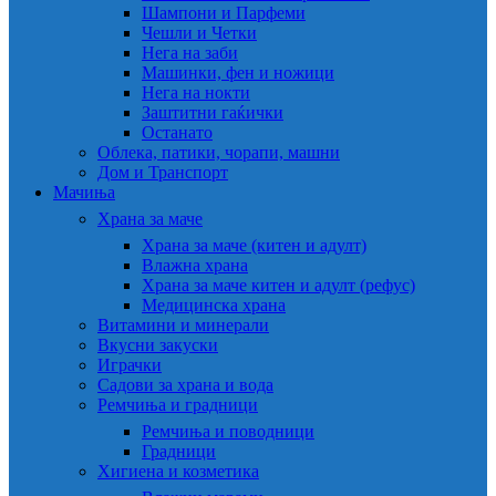
Шампони и Парфеми
Чешли и Четки
Нега на заби
Машинки, фен и ножици
Нега на нокти
Заштитни гаќички
Останато
Облека, патики, чорапи, машни
Дом и Транспорт
Мачиња
Храна за маче
Храна за маче (китен и адулт)
Влажна храна
Храна за маче китен и адулт (рефус)
Медицинска храна
Витамини и минерали
Вкусни закуски
Играчки
Садови за храна и вода
Ремчиња и градници
Ремчиња и поводници
Градници
Хигиена и козметика