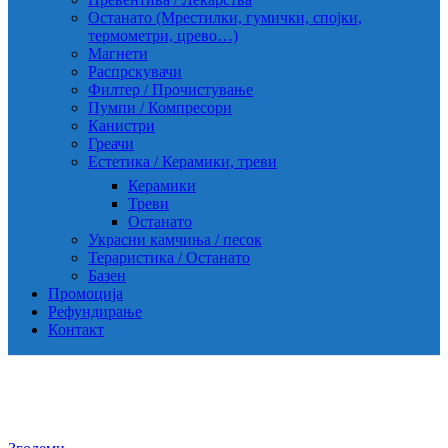
Останато (Мрестилки, гумички, спојки,
термометри, црево…)
Магнети
Распрскувачи
Филтер / Прочистување
Пумпи / Компресори
Канистри
Греачи
Естетика / Керамики, треви
Керамики
Треви
Останато
Украсни камчиња / песок
Тераристика / Останато
Базен
Промоција
Рефундирање
Контакт