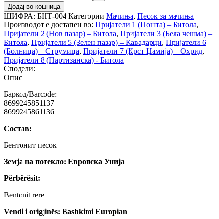
Додај во кошница
ШИФРА:
БНТ-004
Категории
Мачиња
,
Песок за мачиња
Производот е достапен во:
Пријатели 1 (Пошта) – Битола
,
Пријатели 2 (Нов пазар) – Битола
,
Пријатели 3 (Бела чешма) –
Битола
,
Пријатели 5 (Зелен пазар) – Кавадарци
,
Пријатели 6
(Болница) – Струмица
,
Пријатели 7 (Крст Џамија) – Охрид
,
Пријатели 8 (Партизанска) - Битола
Сподели:
Опис
Баркод/Barcode:
8699245851137
8699245861136
Состав:
Бентонит песок
Земја на потекло: Европска Унија
Përbërësit:
Bentonit rere
Vendi i origjinës: Bashkimi Europian