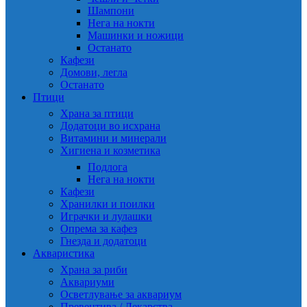
Шампони
Нега на нокти
Машинки и ножици
Останато
Кафези
Домови, легла
Останато
Птици
Храна за птици
Додатоци во исхрана
Витамини и минерали
Хигиена и козметика
Подлога
Нега на нокти
Кафези
Хранилки и поилки
Играчки и лулашки
Опрема за кафез
Гнезда и додатоци
Акваристика
Храна за риби
Аквариуми
Осветлување за аквариум
Превентива / Лекарства