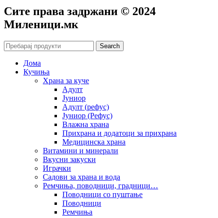
Сите права задржани © 2024
Mиленици.мк
Search
Дома
Кучиња
Храна за куче
Адулт
Јуниор
Адулт (рефус)
Јуниор (Рефус)
Влажна храна
Прихрана и додатоци за прихрана
Медицинска храна
Витамини и минерали
Вкусни закуски
Играчки
Садови за храна и вода
Ремчиња, поводници, градници…
Поводници со пуштање
Поводници
Ремчиња