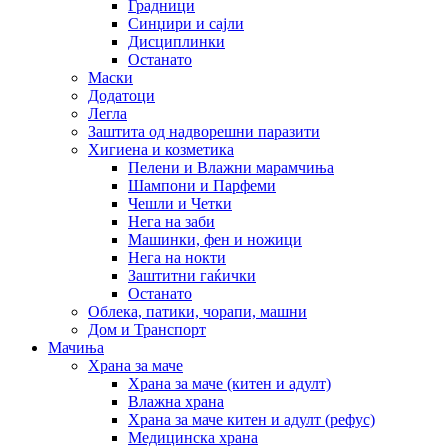
Градници
Синџири и сајли
Дисциплинки
Останато
Маски
Додатоци
Легла
Заштита од надворешни паразити
Хигиена и козметика
Пелени и Влажни марамчиња
Шампони и Парфеми
Чешли и Четки
Нега на заби
Машинки, фен и ножици
Нега на нокти
Заштитни гаќички
Останато
Облека, патики, чорапи, машни
Дом и Транспорт
Мачиња
Храна за маче
Храна за маче (китен и адулт)
Влажна храна
Храна за маче китен и адулт (рефус)
Медицинска храна