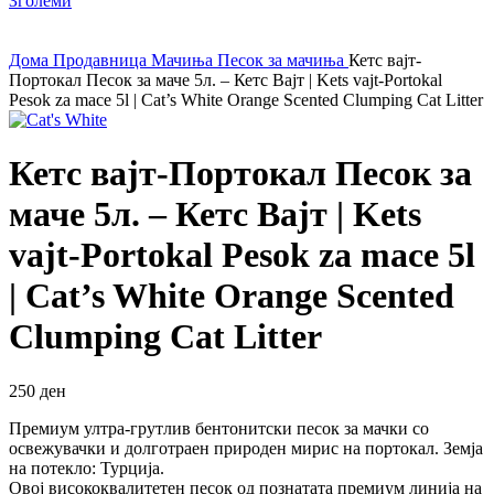
Зголеми
Дома
Продавница
Мачиња
Песок за мачиња
Кетс вајт-
Портокал Песок за маче 5л. – Кетс Вајт | Kets vajt-Portokal
Pesok za mace 5l | Cat’s White Orange Scented Clumping Cat Litter
Кетс вајт-Портокал Песок за
маче 5л. – Кетс Вајт | Kets
vajt-Portokal Pesok za mace 5l
| Cat’s White Orange Scented
Clumping Cat Litter
250
ден
Премиум ултра-грутлив бентонитски песок за мачки со
освежувачки и долготраен природен мирис на портокал. Земја
на потекло: Турција.
Овој висококвалитетен песок од познатата премиум линија на