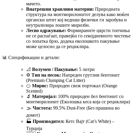
мачето.
Внатрешни хранливи материи:
Природната
структура на монтморилонитот делува како моќен
органски штит кој веднаш физички ги заробува и
неутрализира лошите миризби.
Лесно одржување:
Формираните цврсти топчиња
не се распаѓаат, правејќи го секојдневното чистење
со лопатка брзо, додека еколошкото пакување
може целосно да се рециклира.
📊 Спецификации и детали:
📐
Волумен / Пакување:
5 литри
⚙️
Тип на песок:
Напреден грутлив бентонит
(Premium Clumping Cat Litter)
🍊
Мирис:
Природен свеж портокал (Orange
Scented)
🔬
Материјал:
100% природен бел бентонит со
монтморилонит (Еколошка кеса која се рециклира)
🌫️
Чистота:
99.5% Dust-Free (Без прашина во
домот)
🏭
Производител:
Кетс Вајт (Cat’s White) –
Турција