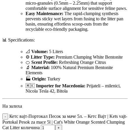
micro-granules (0.5mm – 2.25mm) that support
comfortable surface alignment for sensitive feline paws.
Easy Maintenance:
The rapid-clumping synthesis
prevents sticky wet layers from fusing to the litter pan
basin, ensuring effortless scoop-outs from the
recyclable eco-friendly packaging.
📊 Specifications:
📐
Volume:
5 Liters
⚙️
Litter Type:
Premium Clumping White Bentonite
🍊
Scent Profile:
Refreshing Orange Citrus
🔬
Material:
100% Natural Premium Bentonite
Elements
🏭
Origin:
Turkey
🇲🇰
Importer for Macedonia:
Prijateli – milenici,
Nicola Tesla 42, Bitola
На залиха
Кетс вајт-Портокал Песок за маче 5л. – Кетс Вајт | Kets vajt-
Portokal Pesok za mace 5l | Cat's White Orange Scented Clumping
Cat Litter количина