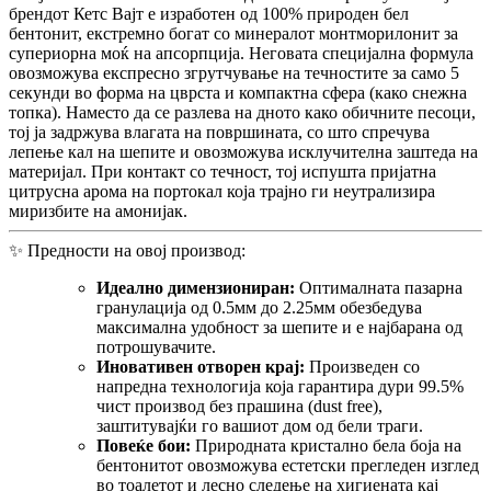
брендот Кетс Вајт е изработен од 100% природен бел
бентонит, екстремно богат со минералот монтморилонит за
супериорна моќ на апсорпција. Неговата специјална формула
овозможува експресно згрутчување на течностите за само 5
секунди во форма на цврста и компактна сфера (како снежна
топка). Наместо да се разлева на дното како обичните песоци,
тој ја задржува влагата на површината, со што спречува
лепење кал на шепите и овозможува исклучителна заштеда на
материјал. При контакт со течност, тој испушта пријатна
цитрусна арома на портокал која трајно ги неутрализира
миризбите на амонијак.
✨ Предности на овој производ:
Идеално димензиониран:
Оптималната пазарна
гранулација од 0.5мм до 2.25мм обезбедува
максимална удобност за шепите и е најбарана од
потрошувачите.
Иновативен отворен крај:
Произведен со
напредна технологија која гарантира дури 99.5%
чист производ без прашина (dust free),
заштитувајќи го вашиот дом од бели траги.
Повеќе бои:
Природната кристално бела боја на
бентонитот овозможува естетски прегледен изглед
во тоалетот и лесно следење на хигиената кај