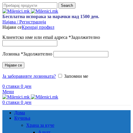
Search
Бесплатна испорака за нарачки над 1500 ден.
Најава / Регистрација
Најави се
Креирај профил
Клиентско име или email адреса
*
Задолжително
Лозинка
*
Задолжително
Најави се
Ја заборавивте лозинката?
Запомни ме
0
ставки
0
ден
Мени
0
ставки
0
ден
Дома
Кучиња
Храна за куче
Адулт