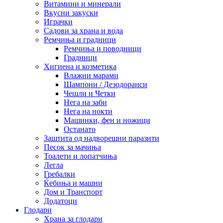
Витамини и минерали
Вкусни закуски
Играчки
Садови за храна и вода
Ремчиња и градници
Ремчиња и поводници
Градници
Хигиена и козметика
Влажни марами
Шампони / Дезодоранси
Чешли и Четки
Нега на заби
Нега на нокти
Машинки, фен и ножици
Останато
Заштита од надворешни паразити
Песок за мачиња
Тоалети и лопатчиња
Легла
Гребалки
Ќебиња и машни
Дом и Транспорт
Додатоци
Глодари
Храна за глодари