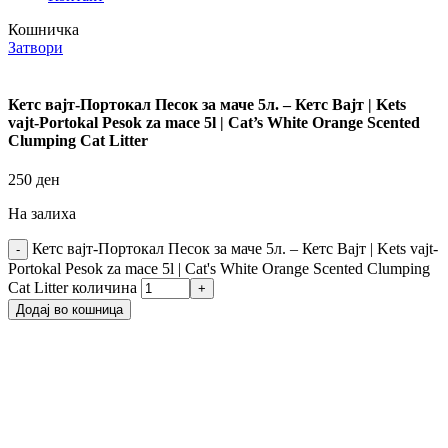
Кошничка
Затвори
Кетс вајт-Портокал Песок за маче 5л. – Кетс Вајт | Kets
vajt-Portokal Pesok za mace 5l | Cat’s White Orange Scented
Clumping Cat Litter
250
ден
На залиха
Кетс вајт-Портокал Песок за маче 5л. – Кетс Вајт | Kets vajt-
Portokal Pesok za mace 5l | Cat's White Orange Scented Clumping
Cat Litter количина
Додај во кошница