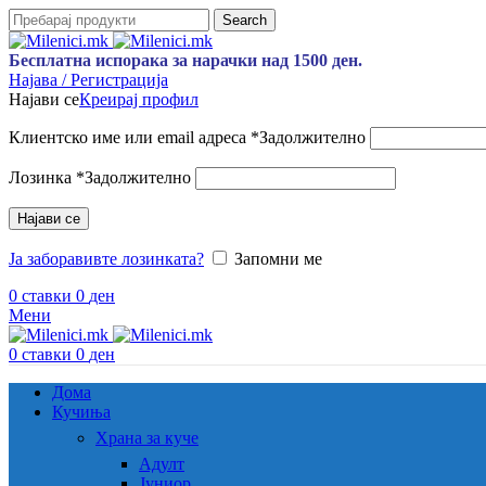
Search
Бесплатна испорака за нарачки над 1500 ден.
Најава / Регистрација
Најави се
Креирај профил
Клиентско име или email адреса
*
Задолжително
Лозинка
*
Задолжително
Најави се
Ја заборавивте лозинката?
Запомни ме
0
ставки
0
ден
Мени
0
ставки
0
ден
Дома
Кучиња
Храна за куче
Адулт
Јуниор