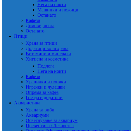
Нега на нокти
Машинки и ножици
Останато
Кафези
Домови, легла
Останато
Птици
Храна за птици
Додатоци во исхрана
Витамини и минерали
Хигиена и козметика
Подлога
Нега на нокти
Кафези
Хранилки и поилки
Играчки и лулашки
Опрема за кафез
Гнезда и додатоци
Акваристика
Храна за риби
Аквариуми
Осветлување за аквариум
Превентива / Лекарства
Останато (Мрестилки, гумички, спојки, термометр