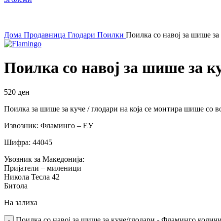
Дома
Продавница
Глодари
Поилки
Поилка со навој за шише за
Поилка со навој за шише за к
520
ден
Поилка за шише за куче / глодари на која се монтира шише со в
Извозник: Фламинго – ЕУ
Шифра: 44045
Увозник за Македонија:
Пријатели – миленици
Никола Тесла 42
Битола
На залиха
Поилка со навој за шише за куче/глодари - Фламинго колич