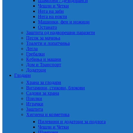
Шампони / Дезодоранси
Чешли и Четки
Нега на заби
Нега на нокти
Машинки, фен и ножици
Останато
Заштита од надворешни паразити
Песок за мачиња
Тоалети и лопатчиња
Легла
Гребалки
Ќебиња и машни
Дом и Транспорт
Додатоци
Глодари
Храна за глодари
Витамини, стикови, блокови
Садови за храна
Поилки
Играчки
Заштита
Хигиена и козметика
Пилевини и додатоци за подлога
Чешли и Четки
Шампони