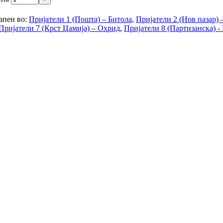
апен во:
Пријатели 1 (Пошта) – Битола
,
Пријатели 2 (Нов пазар) 
Пријатели 7 (Крст Џамија) – Охрид
,
Пријатели 8 (Партизанска) -