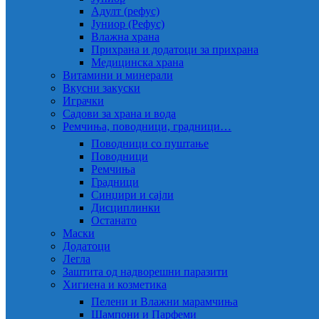
Адулт (рефус)
Јуниор (Рефус)
Влажна храна
Прихрана и додатоци за прихрана
Медицинска храна
Витамини и минерали
Вкусни закуски
Играчки
Садови за храна и вода
Ремчиња, поводници, градници…
Поводници со пуштање
Поводници
Ремчиња
Градници
Синџири и сајли
Дисциплинки
Останато
Маски
Додатоци
Легла
Заштита од надворешни паразити
Хигиена и козметика
Пелени и Влажни марамчиња
Шампони и Парфеми