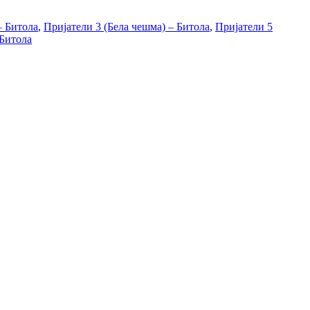
– Битола
,
Пријатели 3 (Бела чешма) – Битола
,
Пријатели 5
 Битола