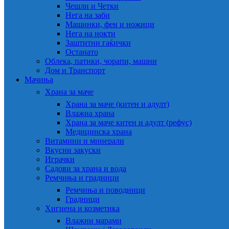
Чешли и Четки
Нега на заби
Машинки, фен и ножици
Нега на нокти
Заштитни гаќички
Останато
Облека, патики, чорапи, машни
Дом и Транспорт
Мачиња
Храна за маче
Храна за маче (китен и адулт)
Влажна храна
Храна за маче китен и адулт (рефус)
Медицинска храна
Витамини и минерали
Вкусни закуски
Играчки
Садови за храна и вода
Ремчиња и градници
Ремчиња и поводници
Градници
Хигиена и козметика
Влажни марами