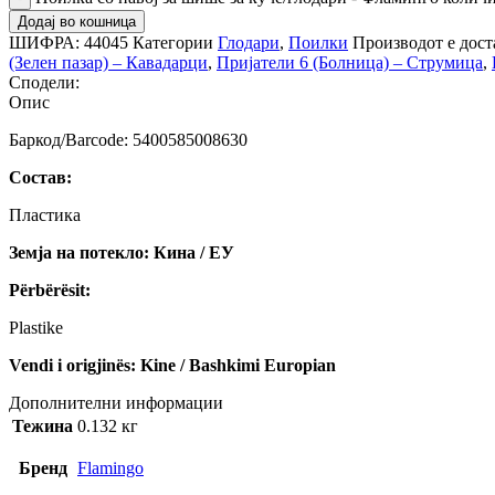
Додај во кошница
ШИФРА:
44045
Категории
Глодари
,
Поилки
Производот е дост
(Зелен пазар) – Кавадарци
,
Пријатели 6 (Болница) – Струмица
,
Сподели:
Опис
Баркод/Barcode: 5400585008630
Состав:
Пластика
Земја на потекло: Кина / ЕУ
Përbërësit:
Plastike
Vendi i origjinës: Kine / Bashkimi Europian
Дополнителни информации
Тежина
0.132 кг
Бренд
Flamingo