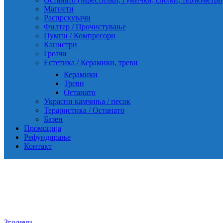
Магнети
Распрскувачи
Филтер / Прочистување
Пумпи / Компресори
Канистри
Греачи
Естетика / Керамики, треви
Керамики
Треви
Останато
Украсни камчиња / песок
Тераристика / Останато
Базен
Промоција
Рефундирање
Контакт
Зголеми