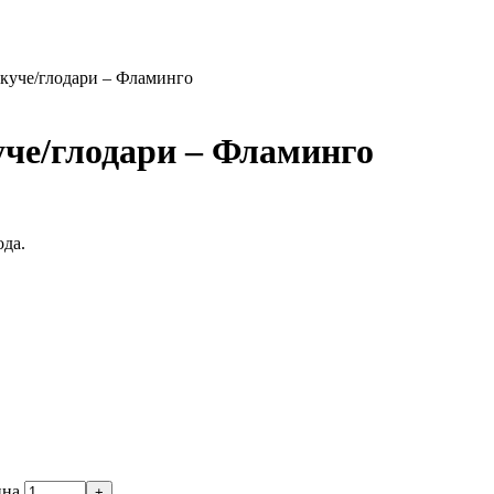
 куче/глодари – Фламинго
уче/глодари – Фламинго
ода.
ина