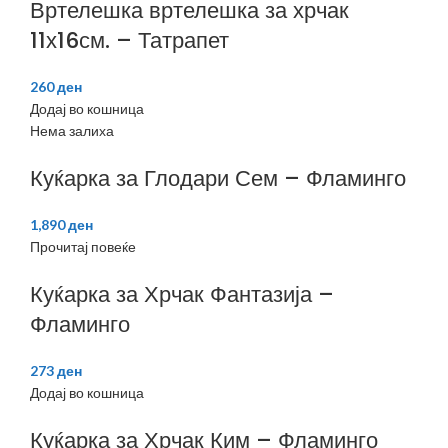
Вртелешка вртелешка за хрчак
11х16см. – Татрапет
260
ден
Додај во кошница
Нема залиха
Куќарка за Глодари Сем – Фламинго
1,890
ден
Прочитај повеќе
Куќарка за Хрчак Фантазија –
Фламинго
273
ден
Додај во кошница
Куќарка за Хрчак Ким – Фламинго