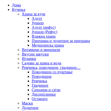
Дома
Кучиња
Храна за куче
Адулт
Јуниор
Адулт (рефус)
Јуниор (Рефус)
Влажна храна
Прихрана и додатоци за прихрана
Медицинска храна
Витамини и минерали
Вкусни закуски
Играчки
Садови за храна и вода
Ремчиња, поводници, градници…
Поводници со пуштање
Поводници
Ремчиња
Градници
Синџири и сајли
Дисциплинки
Останато
Маски
Додатоци