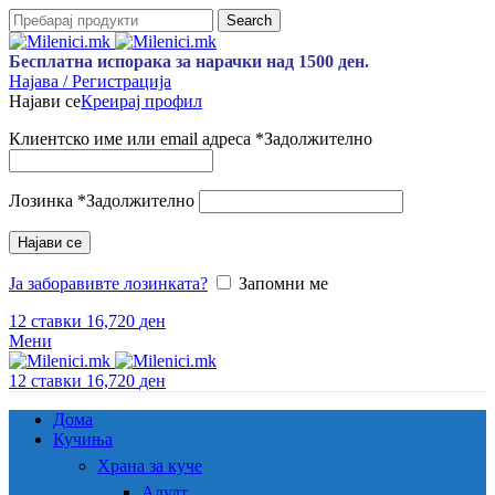
Search
Бесплатна испорака за нарачки над 1500 ден.
Најава / Регистрација
Најави се
Креирај профил
Клиентско име или email адреса
*
Задолжително
Лозинка
*
Задолжително
Најави се
Ја заборавивте лозинката?
Запомни ме
12
ставки
16,720
ден
Мени
12
ставки
16,720
ден
Дома
Кучиња
Храна за куче
Адулт