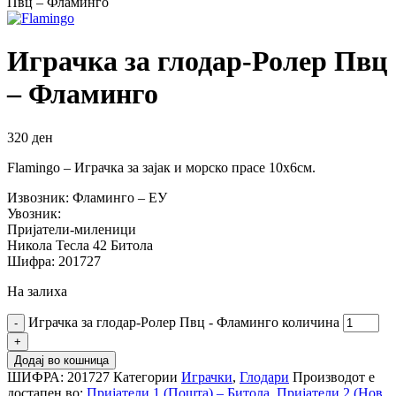
Пвц – Фламинго
Играчка за глодар-Ролер Пвц
– Фламинго
320
ден
Flamingo – Играчка за зајак и морско прасе 10х6см.
Извозник: Фламинго – ЕУ
Увозник:
Пријатели-миленици
Никола Тесла 42 Битола
Шифра: 201727
На залиха
Играчка за глодар-Ролер Пвц - Фламинго количина
Додај во кошница
ШИФРА:
201727
Категории
Играчки
,
Глодари
Производот е
достапен во:
Пријатели 1 (Пошта) – Битола
,
Пријатели 2 (Нов