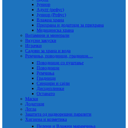
Јуниор
Адулт (рефус)
Јуниор (Рефус)
Влажна храна
Прихрана и додатоци за прихрана
Медицинска храна
Витамини и минерали
Вкусни закуски
Играчки
Садови за храна и вода
Ремчиња, поводници, градници…
Поводници со пуштање
Поводници
Ремчиња
Градници
Синџири и сајли
Дисциплинки
Останато
Маски
Додатоци
Легла
Заштита од надворешни паразити
Хигиена и козметика
Пелени и Влажни марамчиња