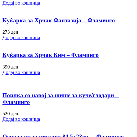
Додај во кошница
Куќарка за Хрчак Фантазија – Фламинго
273
ден
Додај во кошница
Куќарка за Хрчак Ким – Фламинго
390
ден
Додај во кошница
Поилка со навој за шише за куче/глодари –
Фламинго
520
ден
Додај во кошница
Ограда мала метална 84.5х23см. – Фламинго |