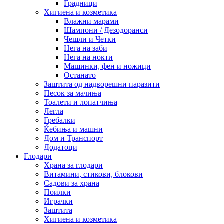
Градници
Хигиена и козметика
Влажни марами
Шампони / Дезодоранси
Чешли и Четки
Нега на заби
Нега на нокти
Машинки, фен и ножици
Останато
Заштита од надворешни паразити
Песок за мачиња
Тоалети и лопатчиња
Легла
Гребалки
Ќебиња и машни
Дом и Транспорт
Додатоци
Глодари
Храна за глодари
Витамини, стикови, блокови
Садови за храна
Поилки
Играчки
Заштита
Хигиена и козметика