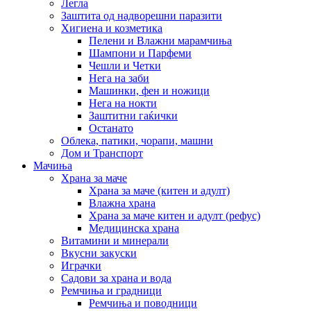
Легла
Заштита од надворешни паразити
Хигиена и козметика
Пелени и Влажни марамчиња
Шампони и Парфеми
Чешли и Четки
Нега на заби
Машинки, фен и ножици
Нега на нокти
Заштитни гаќички
Останато
Облека, патики, чорапи, машни
Дом и Транспорт
Мачиња
Храна за маче
Храна за маче (китен и адулт)
Влажна храна
Храна за маче китен и адулт (рефус)
Медицинска храна
Витамини и минерали
Вкусни закуски
Играчки
Садови за храна и вода
Ремчиња и градници
Ремчиња и поводници