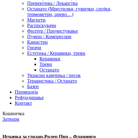
Превентива / Лекарства
Останато (Мрестилки, гумички, спојки,
термометри, црево…)
Магнети
Распрскувачи
Филтер / Прочистување
Пумпи / Компресори
Канистри
Греачи
Естетика / Керамики, треви
Керамики
Треви
Останато
Украсни камчиња / песок
Тераристика / Останато
Базен
Промоција
Рефундирање
Контакт
Кошничка
Затвори
Играчка за глодар-Ролер Пвц – Фламинго