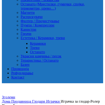
Останато (Мрестилки, гумички, спојки,
термометри, црево…)
Магнети
Распрскувачи
Филтер / Прочистување
Пумпи / Компресори
Канистри
Греачи
Естетика / Керамики, треви
Керамики
Треви
Останато
Украсни камчиња / песок
Тераристика / Останато
Базен
Промоција
Рефундирање
Контакт
Зголеми
Дома
Продавница
Глодари
Играчки
Играчка за глодар-Ролер