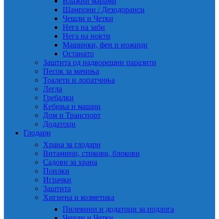
Влажни марами
Шампони / Дезодоранси
Чешли и Четки
Нега на заби
Нега на нокти
Машинки, фен и ножици
Останато
Заштита од надворешни паразити
Песок за мачиња
Тоалети и лопатчиња
Легла
Гребалки
Ќебиња и машни
Дом и Транспорт
Додатоци
Глодари
Храна за глодари
Витамини, стикови, блокови
Садови за храна
Поилки
Играчки
Заштита
Хигиена и козметика
Пилевини и додатоци за подлога
Чешли и Четки