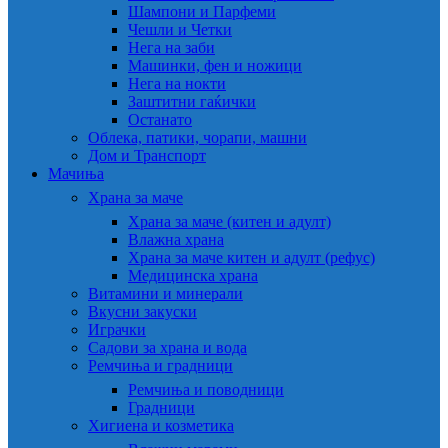
Шампони и Парфеми
Чешли и Четки
Нега на заби
Машинки, фен и ножици
Нега на нокти
Заштитни гаќички
Останато
Облека, патики, чорапи, машни
Дом и Транспорт
Мачиња
Храна за маче
Храна за маче (китен и адулт)
Влажна храна
Храна за маче китен и адулт (рефус)
Медицинска храна
Витамини и минерали
Вкусни закуски
Играчки
Садови за храна и вода
Ремчиња и градници
Ремчиња и поводници
Градници
Хигиена и козметика