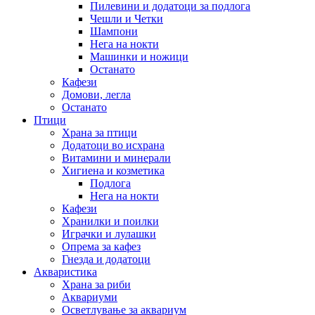
Пилевини и додатоци за подлога
Чешли и Четки
Шампони
Нега на нокти
Машинки и ножици
Останато
Кафези
Домови, легла
Останато
Птици
Храна за птици
Додатоци во исхрана
Витамини и минерали
Хигиена и козметика
Подлога
Нега на нокти
Кафези
Хранилки и поилки
Играчки и лулашки
Опрема за кафез
Гнезда и додатоци
Акваристика
Храна за риби
Аквариуми
Осветлување за аквариум