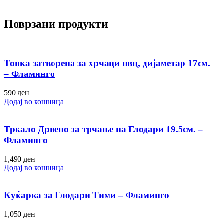
Поврзани продукти
Топка затворена за хрчаци пвц, дијаметар 17см.
– Фламинго
590
ден
Додај во кошница
Тркало Дрвено за трчање на Глодари 19.5см. –
Фламинго
1,490
ден
Додај во кошница
Куќарка за Глодари Тими – Фламинго
1,050
ден