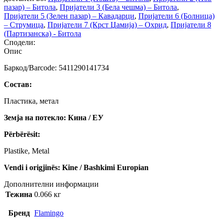
пазар) – Битола
,
Пријатели 3 (Бела чешма) – Битола
,
Пријатели 5 (Зелен пазар) – Кавадарци
,
Пријатели 6 (Болница)
– Струмица
,
Пријатели 7 (Крст Џамија) – Охрид
,
Пријатели 8
(Партизанска) - Битола
Сподели:
Опис
Баркод/Barcode: 5411290141734
Состав:
Пластика, метал
Земја на потекло: Кина / ЕУ
Përbërësit:
Plastike, Metal
Vendi i origjinës: Kine / Bashkimi Europian
Дополнителни информации
Тежина
0.066 кг
Бренд
Flamingo