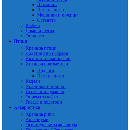
Шампони
Нега на нокти
Машинки и ножици
Останато
Кафези
Домови, легла
Останато
Птици
Храна за птици
Додатоци во исхрана
Витамини и минерали
Хигиена и козметика
Подлога
Нега на нокти
Кафези
Хранилки и поилки
Играчки и лулашки
Опрема за кафез
Гнезда и додатоци
Акваристика
Храна за риби
Аквариуми
Осветлување за аквариум
Превентива / Лекарства