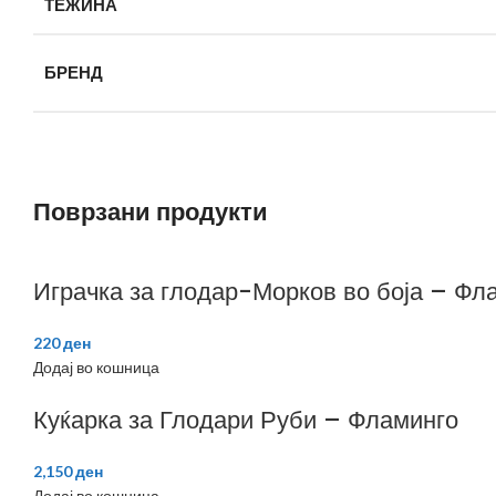
ТЕЖИНА
БРЕНД
Поврзани продукти
Играчка за глодар-Морков во боја – Фл
220
ден
Додај во кошница
Куќарка за Глодари Руби – Фламинго
2,150
ден
Додај во кошница