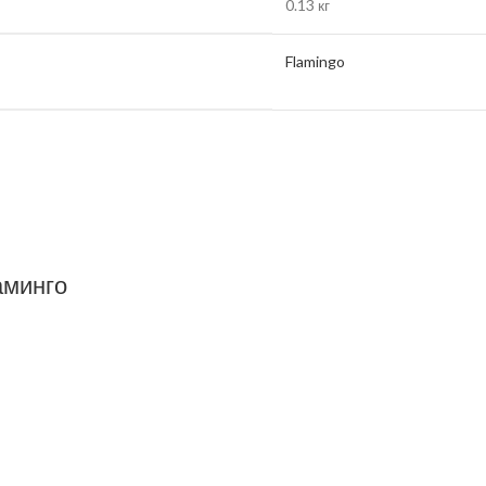
0.13 кг
Flamingo
аминго