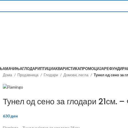
ЊА
МАЧИЊА
ГЛОДАРИ
ПТИЦИ
АКВАРИСТИКА
ПРОМОЦИЈА
РЕФУНДИР
Дома
Продавница
Глодари
Домови, легла
Тунел од сено за 
Тунел од сено за глодари 21см. –
630
ден
Flamingo – Тунел куќарка за глодари 21см.