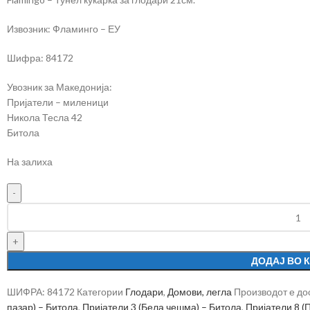
Извозник: Фламинго – ЕУ
Шифра: 84172
Увозник за Македонија:
Пријатели – миленици
Никола Тесла 42
Битола
На залиха
ДОДАЈ ВО 
ШИФРА:
84172
Категории
Глодари
,
Домови, легла
Производот е до
пазар) – Битола
,
Пријатели 3 (Бела чешма) – Битола
,
Пријатели 8 (