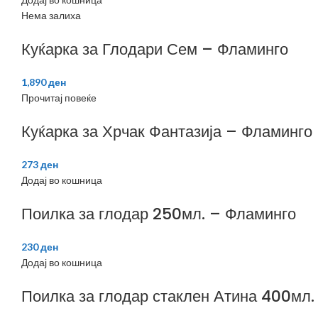
Нема залиха
Куќарка за Глодари Сем – Фламинго
1,890
ден
Прочитај повеќе
Куќарка за Хрчак Фантазија – Фламинго
273
ден
Додај во кошница
Поилка за глодар 250мл. – Фламинго
230
ден
Додај во кошница
Поилка за глодар стаклен Атина 400мл.