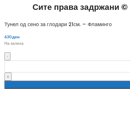
Сите права задржани ©
Тунел од сено за глодари 21см. – Фламинго
630
ден
На залиха