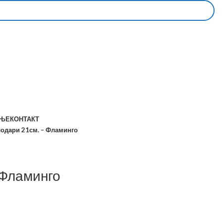
АЊЕ
КОНТАКТ
глодари 21см. – Фламинго
 Фламинго