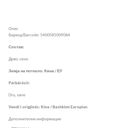
Опис
Баркод/Barcode: 5400585009064
Состав:
Дрво, сено
Земја на потекло: Кина / ЕУ
Përbërësit:
Dru, sane
Vendi i origjinës: Kine / Bashkimi Europian
Дополнителни информации