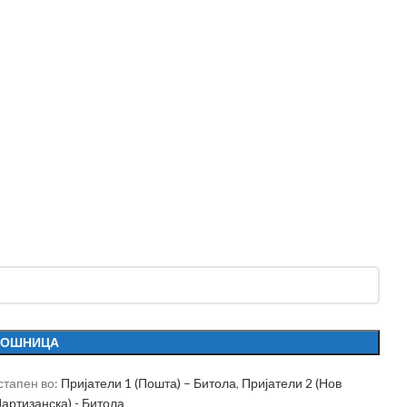
КОШНИЦА
стапен во:
Пријатели 1 (Пошта) – Битола
,
Пријатели 2 (Нов
Партизанска) - Битола