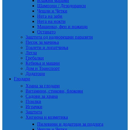
Влажни марами
Шампони / Дезодоранси
Чешли и Четки
Нега на заби
Нега на нокти
Машинки, фен и ножици
Останато
Заштита од надворешни паразити
Песок за мачиња
Тоалети и лопатчиња
Легла
Гребалки
Ќебиња и машни
Дом и Транспорт
Додатоци
Глодари
Храна за глодари
Витамини, стикови, блокови
Садови за храна
Поилки
Играчки
Заштита
Хигиена и козметика
Пилевини и додатоци за подлога
Чешли и Четки