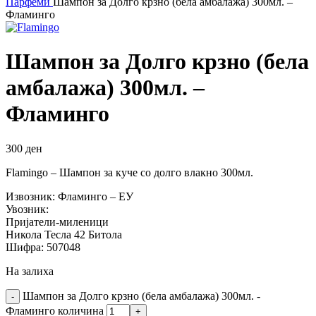
Парфеми
Шампон за Долго крзно (бела амбалажа) 300мл. –
Фламинго
Шампон за Долго крзно (бела
амбалажа) 300мл. –
Фламинго
300
ден
Flamingo – Шампон за куче со долго влакно 300мл.
Извозник: Фламинго – ЕУ
Увозник:
Пријатели-миленици
Никола Тесла 42 Битола
Шифра: 507048
На залиха
Шампон за Долго крзно (бела амбалажа) 300мл. -
Фламинго количина