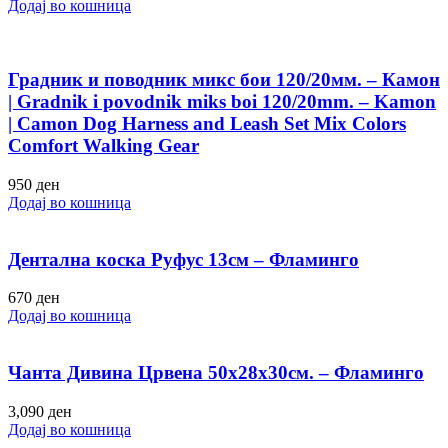
Додај во кошница
Градник и поводник микс бои 120/20мм. – Камон
| Gradnik i povodnik miks boi 120/20mm. – Kamon
| Camon Dog Harness and Leash Set Mix Colors
Comfort Walking Gear
950
ден
Додај во кошница
Дентална коска Руфус 13см – Фламинго
670
ден
Додај во кошница
Чанта Дивина Црвена 50х28х30см. – Фламинго
3,090
ден
Додај во кошница