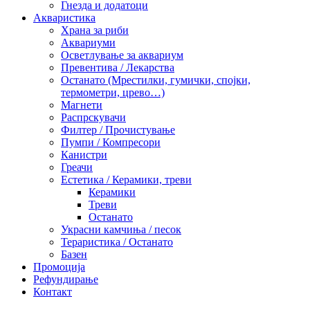
Гнезда и додатоци
Акваристика
Храна за риби
Аквариуми
Осветлување за аквариум
Превентива / Лекарства
Останато (Мрестилки, гумички, спојки,
термометри, црево…)
Магнети
Распрскувачи
Филтер / Прочистување
Пумпи / Компресори
Канистри
Греачи
Естетика / Керамики, треви
Керамики
Треви
Останато
Украсни камчиња / песок
Тераристика / Останато
Базен
Промоција
Рефундирање
Контакт