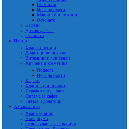
Шампони
Нега на нокти
Машинки и ножици
Останато
Кафези
Домови, легла
Останато
Птици
Храна за птици
Додатоци во исхрана
Витамини и минерали
Хигиена и козметика
Подлога
Нега на нокти
Кафези
Хранилки и поилки
Играчки и лулашки
Опрема за кафез
Гнезда и додатоци
Акваристика
Храна за риби
Аквариуми
Осветлување за аквариум
Превентива / Лекарства