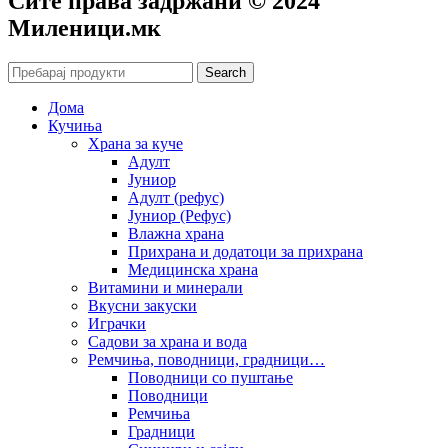
Сите права задржани © 2024
Mиленици.мк
Search
Дома
Кучиња
Храна за куче
Адулт
Јуниор
Адулт (рефус)
Јуниор (Рефус)
Влажна храна
Прихрана и додатоци за прихрана
Медицинска храна
Витамини и минерали
Вкусни закуски
Играчки
Садови за храна и вода
Ремчиња, поводници, градници…
Поводници со пуштање
Поводници
Ремчиња
Градници