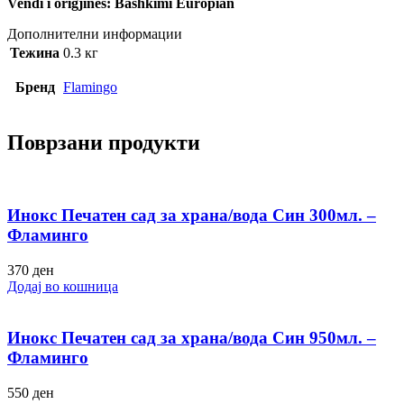
Vendi i origjinës: Bashkimi Europian
Дополнителни информации
Тежина
0.3 кг
Бренд
Flamingo
Поврзани продукти
Инокс Печатен сад за храна/вода Син 300мл. –
Фламинго
370
ден
Додај во кошница
Инокс Печатен сад за храна/вода Син 950мл. –
Фламинго
550
ден