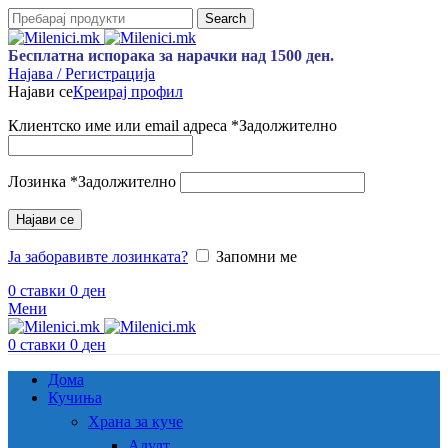
Search
Бесплатна испорака за нарачки над 1500 ден.
Најава / Регистрација
Најави се
Креирај профил
Клиентско име или email адреса
*
Задолжително
Лозинка
*
Задолжително
Најави се
Ја заборавивте лозинката?
Запомни ме
0
ставки
0
ден
Мени
0
ставки
0
ден
Дома
Кучиња
Храна за куче
Адулт