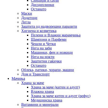
Синџири и сајли
Дисциплинки
Останато
Маски
Додатоци
Легла
Заштита од надворешни паразити
Хигиена и козметика
Пелени и Влажни марамчиња
Шампони и Парфеми
Чешли и Четки
Нега на заби
Машинки, фен и ножици
Нега на нокти
Заштитни гаќички
Останато
Облека, патики, чорапи, машни
Дом и Транспорт
Мачиња
Храна за маче
Храна за маче (китен и адулт)
Влажна храна
Храна за маче китен и адулт (рефус)
Медицинска храна
Витамини и минерали