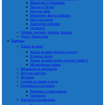
Шампони и Парфеми
Чешли и Четки
Нега на заби
Машинки, фен и ножици
Нега на нокти
Заштитни гаќички
Останато
Облека, патики, чорапи, машни
Дом и Транспорт
Мачиња
Храна за маче
Храна за маче (китен и адулт)
Влажна храна
Храна за маче китен и адулт (рефус)
Медицинска храна
Витамини и минерали
Вкусни закуски
Играчки
Садови за храна и вода
Ремчиња и градници
Ремчиња и поводници
Градници
Хигиена и козметика