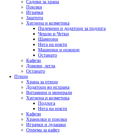
Садови за храна
Поилки
Играчки
Заштита
Хигиена и козметика
Пилевини и додатоци за подлога
Чешли и Четки
Шампони
Нега на нокти
Машинки и ножици
Останато
Кафези
Домови, легла
Останато
Птици
Храна за птици
Додатоци во исхрана
Витамини и минерали
Хигиена и козметика
Подлога
Нега на нокти
Кафези
Хранилки и поилки
Играчки и лулашки
Опрема за кафез