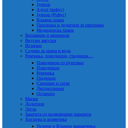
Јуниор
Адулт (рефус)
Јуниор (Рефус)
Влажна храна
Прихрана и додатоци за прихрана
Медицинска храна
Витамини и минерали
Вкусни закуски
Играчки
Садови за храна и вода
Ремчиња, поводници, градници…
Поводници со пуштање
Поводници
Ремчиња
Градници
Синџири и сајли
Дисциплинки
Останато
Маски
Додатоци
Легла
Заштита од надворешни паразити
Хигиена и козметика
Пелени и Влажни марамчиња