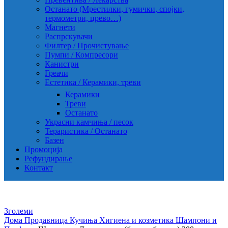
Останато (Мрестилки, гумички, спојки,
термометри, црево…)
Магнети
Распрскувачи
Филтер / Прочистување
Пумпи / Компресори
Канистри
Греачи
Естетика / Керамики, треви
Керамики
Треви
Останато
Украсни камчиња / песок
Тераристика / Останато
Базен
Промоција
Рефундирање
Контакт
Зголеми
Дома
Продавница
Кучиња
Хигиена и козметика
Шампони и