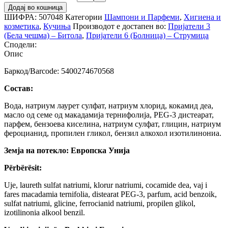
Додај во кошница
ШИФРА:
507048
Категории
Шампони и Парфеми
,
Хигиена и
козметика
,
Кучиња
Производот е достапен во:
Пријатели 3
(Бела чешма) – Битола
,
Пријатели 6 (Болница) – Струмица
Сподели:
Опис
Баркод/Barcode: 5400274670568
Состав:
Вода, натриум лаурет сулфат, натриум хлорид, кокамид деа,
масло од семе од макадамија тернифолија, PEG-3 дистеарат,
парфем, бензоева киселина, натриум сулфат, глицин, натриум
фероцианид, пропилен гликол, бензил алкохол изотилинониа.
Земја на потекло: Европска Унија
Përbërësit:
Uje, laureth sulfat natriumi, klorur natriumi, cocamide dea, vaj i
fares macadamia ternifolia, distearat PEG-3, parfum, acid benzoik,
sulfat natriumi, glicine, ferrocianid natriumi, propilen glikol,
izotilinonia alkool benzil.