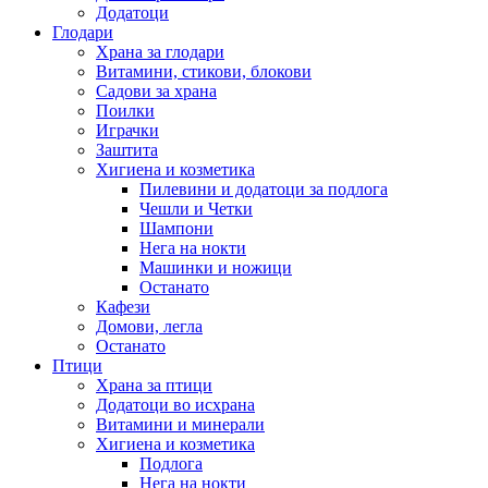
Додатоци
Глодари
Храна за глодари
Витамини, стикови, блокови
Садови за храна
Поилки
Играчки
Заштита
Хигиена и козметика
Пилевини и додатоци за подлога
Чешли и Четки
Шампони
Нега на нокти
Машинки и ножици
Останато
Кафези
Домови, легла
Останато
Птици
Храна за птици
Додатоци во исхрана
Витамини и минерали
Хигиена и козметика
Подлога
Нега на нокти