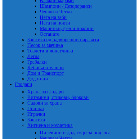
Влажни марами
Шампони / Дезодоранси
Чешли и Четки
Нега на заби
Нега на нокти
Машинки, фен и ножици
Останато
Заштита од надворешни паразити
Песок за мачиња
Тоалети и лопатчиња
Легла
Гребалки
Ќебиња и машни
Дом и Транспорт
Додатоци
Глодари
Храна за глодари
Витамини, стикови, блокови
Садови за храна
Поилки
Играчки
Заштита
Хигиена и козметика
Пилевини и додатоци за подлога
Чешли и Четки