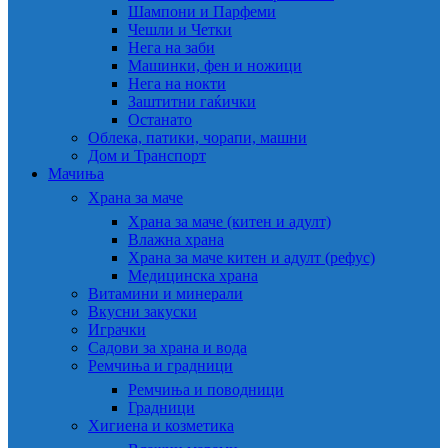
Шампони и Парфеми
Чешли и Четки
Нега на заби
Машинки, фен и ножици
Нега на нокти
Заштитни гаќички
Останато
Облека, патики, чорапи, машни
Дом и Транспорт
Мачиња
Храна за маче
Храна за маче (китен и адулт)
Влажна храна
Храна за маче китен и адулт (рефус)
Медицинска храна
Витамини и минерали
Вкусни закуски
Играчки
Садови за храна и вода
Ремчиња и градници
Ремчиња и поводници
Градници
Хигиена и козметика