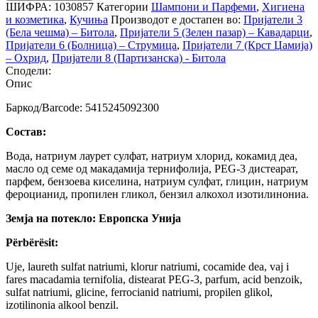
ШИФРА:
1030857
Категории
Шампони и Парфеми
,
Хигиена
и козметика
,
Кучиња
Производот е достапен во:
Пријатели 3
(Бела чешма) – Битола
,
Пријатели 5 (Зелен пазар) – Кавадарци
,
Пријатели 6 (Болница) – Струмица
,
Пријатели 7 (Крст Џамија)
– Охрид
,
Пријатели 8 (Партизанска) - Битола
Сподели:
Опис
Баркод/Barcode: 5415245092300
Состав:
Вода, натриум лаурет сулфат, натриум хлорид, кокамид деа,
масло од семе од макадамија тернифолија, PEG-3 дистеарат,
парфем, бензоева киселина, натриум сулфат, глицин, натриум
фероцианид, пропилен гликол, бензил алкохол изотилинониа.
Земја на потекло: Европска Унија
Përbërësit:
Uje, laureth sulfat natriumi, klorur natriumi, cocamide dea, vaj i
fares macadamia ternifolia, distearat PEG-3, parfum, acid benzoik,
sulfat natriumi, glicine, ferrocianid natriumi, propilen glikol,
izotilinonia alkool benzil.