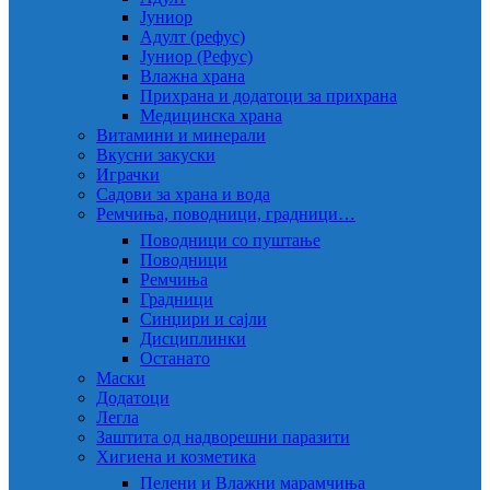
Јуниор
Адулт (рефус)
Јуниор (Рефус)
Влажна храна
Прихрана и додатоци за прихрана
Медицинска храна
Витамини и минерали
Вкусни закуски
Играчки
Садови за храна и вода
Ремчиња, поводници, градници…
Поводници со пуштање
Поводници
Ремчиња
Градници
Синџири и сајли
Дисциплинки
Останато
Маски
Додатоци
Легла
Заштита од надворешни паразити
Хигиена и козметика
Пелени и Влажни марамчиња