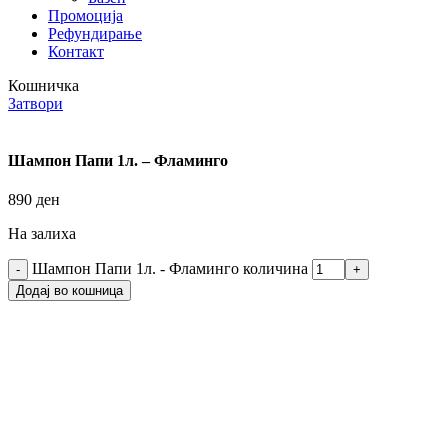
Промоција
Рефундирање
Контакт
Кошничка
Затвори
Шампон Папи 1л. – Фламинго
890
ден
На залиха
Шампон Папи 1л. - Фламинго количина
Додај во кошница