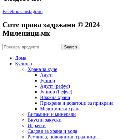
Facebook
Instagram
Сите права задржани © 2024
Mиленици.мк
Search
Дома
Кучиња
Храна за куче
Адулт
Јуниор
Адулт (рефус)
Јуниор (Рефус)
Влажна храна
Прихрана и додатоци за прихрана
Медицинска храна
Витамини и минерали
Вкусни закуски
Играчки
Садови за храна и вода
Ремчиња, поводници, градници…