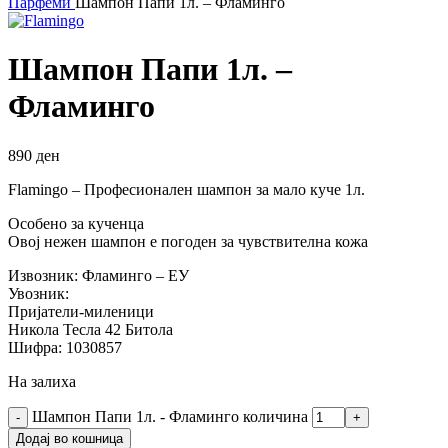
Парфеми
Шампон Папи 1л. – Фламинго
Шампон Папи 1л. –
Фламинго
890
ден
Flamingo – Професионален шампон за мало куче 1л.
Особено за кученца
Овој нежен шампон е погоден за чувствителна кожа
Извозник: Фламинго – ЕУ
Увозник:
Пријатели-миленици
Никола Тесла 42 Битола
Шифра: 1030857
На залиха
Шампон Папи 1л. - Фламинго количина
Додај во кошница