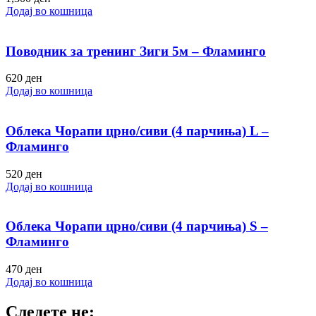
Додај во кошница
Поводник за тренинг Зиги 5м – Фламинго
620
ден
Додај во кошница
Облека Чорапи црно/сиви (4 парчиња) L –
Фламинго
520
ден
Додај во кошница
Облека Чорапи црно/сиви (4 парчиња) S –
Фламинго
470
ден
Додај во кошница
Следете не: