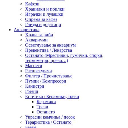
Кафези
Хранилки и поилки
Играчки и лулашки
Опрема за кафез
Гнезда и додатоци
Акваристика
Храна за риби
Аквариуми
Осветлување за аквариум
Превентива / Лекарства
Останато (Мрестилки, гумички, спојки,
термометри, црево…)
Магнети
Распрскувачи
Филтер / Прочистување
Пумпи / Компресори
Канистри
Греачи
Естетика / Керамики, треви
Керамики
Треви
Останато
Украсни камчиња / песок
Тераристика / Останато
Базен