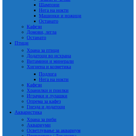
Шампони
Нега на нокти
Машинки и ножици
Останато
Кафези
Домови, легла
Останато
Птици
Храна за птици
Додатоци во исхрана
Витамини и минерали
Хигиена и козметика
Подлога
Нега на нокти
Кафези
Хранилки и поилки
Играчки и лулашки
Опрема за кафез
Гнезда и додатоци
Акваристика
Храна за риби
Аквариуми
Осветлување за аквариум
Превентива / Лекарства