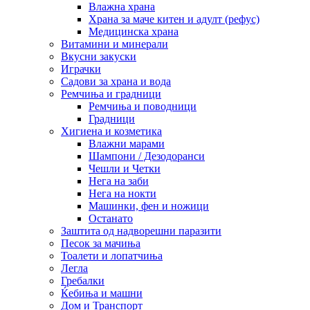
Влажна храна
Храна за маче китен и адулт (рефус)
Медицинска храна
Витамини и минерали
Вкусни закуски
Играчки
Садови за храна и вода
Ремчиња и градници
Ремчиња и поводници
Градници
Хигиена и козметика
Влажни марами
Шампони / Дезодоранси
Чешли и Четки
Нега на заби
Нега на нокти
Машинки, фен и ножици
Останато
Заштита од надворешни паразити
Песок за мачиња
Тоалети и лопатчиња
Легла
Гребалки
Ќебиња и машни
Дом и Транспорт