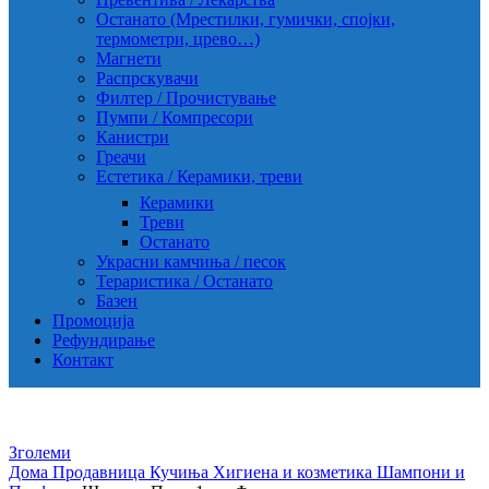
Останато (Мрестилки, гумички, спојки,
термометри, црево…)
Магнети
Распрскувачи
Филтер / Прочистување
Пумпи / Компресори
Канистри
Греачи
Естетика / Керамики, треви
Керамики
Треви
Останато
Украсни камчиња / песок
Тераристика / Останато
Базен
Промоција
Рефундирање
Контакт
Зголеми
Дома
Продавница
Кучиња
Хигиена и козметика
Шампони и