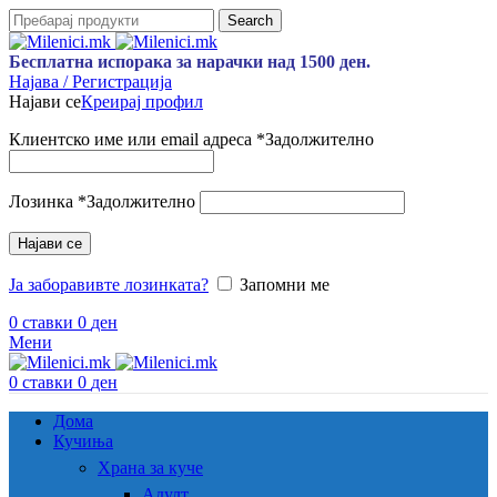
Search
Бесплатна испорака за нарачки над 1500 ден.
Најава / Регистрација
Најави се
Креирај профил
Клиентско име или email адреса
*
Задолжително
Лозинка
*
Задолжително
Најави се
Ја заборавивте лозинката?
Запомни ме
0
ставки
0
ден
Мени
0
ставки
0
ден
Дома
Кучиња
Храна за куче
Адулт