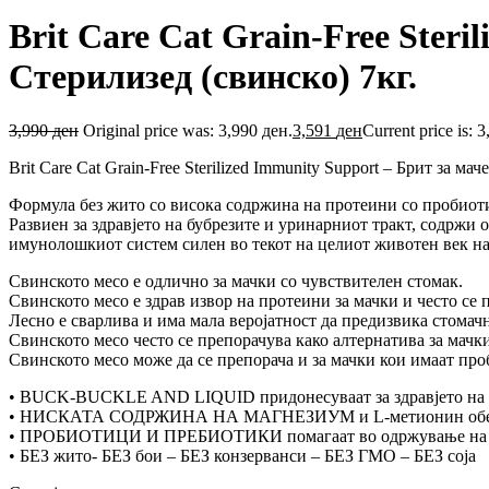
Brit Care Cat Grain-Free Steri
Стерилизед (свинско) 7кг.
3,990
ден
Original price was: 3,990 ден.
3,591
ден
Current price is: 
Brit Care Cat Grain-Free Sterilized Immunity Support – Брит за ма
Формула без жито со висока содржина на протеини со пробиот
Развиен за здравјето на бубрезите и уринарниот тракт, содржи
имунолошкиот систем силен во текот на целиот животен век на
Свинското месо е одлично за мачки со чувствителен стомак.
Свинското месо е здрав извор на протеини за мачки и често се 
Лесно е сварлива и има мала веројатност да предизвика стомач
Свинското месо често се препорачува како алтернатива за мачк
Свинското месо може да се препорача и за мачки кои имаат про
• BUCK-BUCKLE AND LIQUID придонесуваат за здравјето на б
• НИСКАТА СОДРЖИНА НА МАГНЕЗИУМ и L-метионин обезбедува 
• ПРОБИОТИЦИ И ПРЕБИОТИКИ помагаат во одржување на но
• БЕЗ жито- БЕЗ бои – БЕЗ конзерванси – БЕЗ ГМО – БЕЗ соја