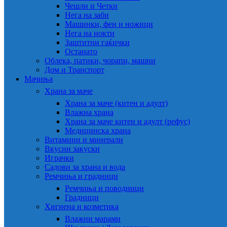
Чешли и Четки
Нега на заби
Машинки, фен и ножици
Нега на нокти
Заштитни гаќички
Останато
Облека, патики, чорапи, машни
Дом и Транспорт
Мачиња
Храна за маче
Храна за маче (китен и адулт)
Влажна храна
Храна за маче китен и адулт (рефус)
Медицинска храна
Витамини и минерали
Вкусни закуски
Играчки
Садови за храна и вода
Ремчиња и градници
Ремчиња и поводници
Градници
Хигиена и козметика
Влажни марами