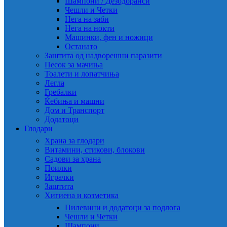
Шампони / Дезодоранси
Чешли и Четки
Нега на заби
Нега на нокти
Машинки, фен и ножици
Останато
Заштита од надворешни паразити
Песок за мачиња
Тоалети и лопатчиња
Легла
Гребалки
Ќебиња и машни
Дом и Транспорт
Додатоци
Глодари
Храна за глодари
Витамини, стикови, блокови
Садови за храна
Поилки
Играчки
Заштита
Хигиена и козметика
Пилевини и додатоци за подлога
Чешли и Четки
Шампони