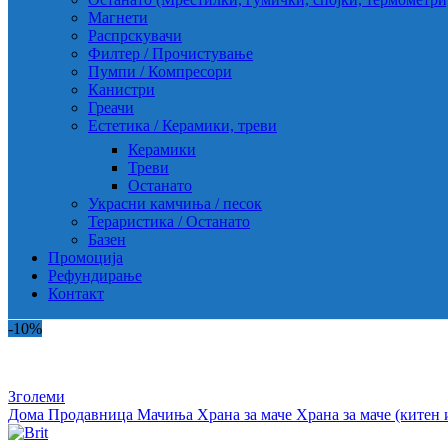
Магнети
Распрскувачи
Филтер / Прочистување
Пумпи / Компресори
Канистри
Греачи
Естетика / Керамики, треви
Керамики
Треви
Останато
Украсни камчиња / песок
Тераристика / Останато
Базен
Промоција
Рефундирање
Контакт
-10%
Зголеми
Дома
Продавница
Мачиња
Храна за маче
Храна за маче (китен 