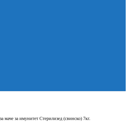
т за маче за имунитет Стерилизед (свинско) 7кг.