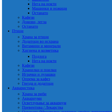
Нега на нокти
Машинки и ножици
Останато
Кафези
Домови, легла
Останато
Птици
Храна за птици
Додатоци во исхрана
Витамини и минерали
Хигиена и козметика
Подлога
Нега на нокти
Кафези
Хранилки и поилки
Играчки и лулашки
Опрема за кафез
Гнезда и додатоци
Акваристика
Храна за риби
Аквариуми
Осветлување за аквариум
Превентива / Лекарства
Останато (Мрестилки, гумички, спојки, термометр