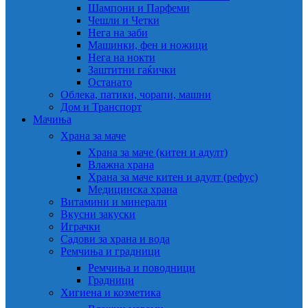
Шампони и Парфеми
Чешли и Четки
Нега на заби
Машинки, фен и ножици
Нега на нокти
Заштитни гаќички
Останато
Облека, патики, чорапи, машни
Дом и Транспорт
Мачиња
Храна за маче
Храна за маче (китен и адулт)
Влажна храна
Храна за маче китен и адулт (рефус)
Медицинска храна
Витамини и минерали
Вкусни закуски
Играчки
Садови за храна и вода
Ремчиња и градници
Ремчиња и поводници
Градници
Хигиена и козметика