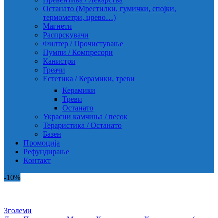
Останато (Мрестилки, гумички, спојки,
термометри, црево…)
Магнети
Распрскувачи
Филтер / Прочистување
Пумпи / Компресори
Канистри
Греачи
Естетика / Керамики, треви
Керамики
Треви
Останато
Украсни камчиња / песок
Тераристика / Останато
Базен
Промоција
Рефундирање
Контакт
-10%
Зголеми