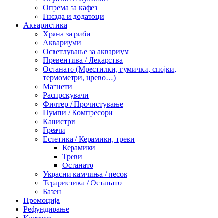
Опрема за кафез
Гнезда и додатоци
Акваристика
Храна за риби
Аквариуми
Осветлување за аквариум
Превентива / Лекарства
Останато (Мрестилки, гумички, спојки,
термометри, црево…)
Магнети
Распрскувачи
Филтер / Прочистување
Пумпи / Компресори
Канистри
Греачи
Естетика / Керамики, треви
Керамики
Треви
Останато
Украсни камчиња / песок
Тераристика / Останато
Базен
Промоција
Рефундирање
Контакт