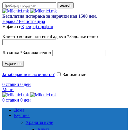
Search
Бесплатна испорака за нарачки над 1500 ден.
Најава / Регистрација
Најави се
Креирај профил
Клиентско име или email адреса
*
Задолжително
Лозинка
*
Задолжително
Најави се
Ја заборавивте лозинката?
Запомни ме
0
ставки
0
ден
Мени
0
ставки
0
ден
Дома
Кучиња
Храна за куче
Адулт