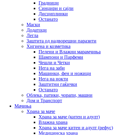
Градници
Синџири и сајли
Дисциплинки
Останато
Маски
Додатоци
Легла
Заштита од надворешни паразити
Хигиена и козметика
Пелени и Влажни марамчиња
Шампони и Парфеми
Чешли и Четки
Нега на заби
Машинки, фен и ножици
Нега на нокти
Заштитни гаќички
Останато
Облека, патики, чорапи, машни
Дом и Транспорт
Мачиња
Храна за маче
Храна за маче (китен и адулт)
Влажна храна
Храна за маче китен и адулт (рефус)
Медицинска храна