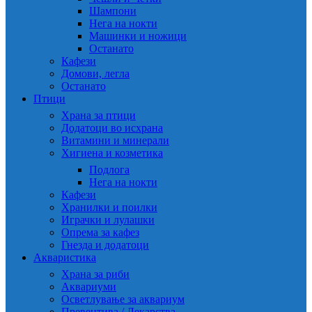
Шампони
Нега на нокти
Машинки и ножици
Останато
Кафези
Домови, легла
Останато
Птици
Храна за птици
Додатоци во исхрана
Витамини и минерали
Хигиена и козметика
Подлога
Нега на нокти
Кафези
Хранилки и поилки
Играчки и лулашки
Опрема за кафез
Гнезда и додатоци
Акваристика
Храна за риби
Аквариуми
Осветлување за аквариум
Превентива / Лекарства