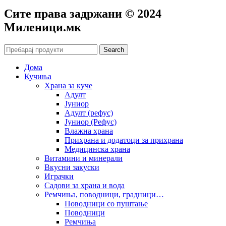
Сите права задржани © 2024
Mиленици.мк
Search
Дома
Кучиња
Храна за куче
Адулт
Јуниор
Адулт (рефус)
Јуниор (Рефус)
Влажна храна
Прихрана и додатоци за прихрана
Медицинска храна
Витамини и минерали
Вкусни закуски
Играчки
Садови за храна и вода
Ремчиња, поводници, градници…
Поводници со пуштање
Поводници
Ремчиња