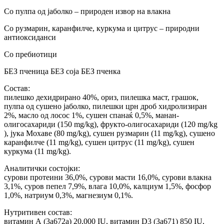
Со пулпа од јаболко – природен извор на влакна
Со рузмарин, каранфилче, куркума и цитрус – природни
антиоксиданси
Со пребиотици
БЕЗ пченица БЕЗ соја БЕЗ пченка
Состав:
пилешко дехидрирано 40%, ориз, пилешка маст, грашок,
пулпа од сушено јаболко, пилешки црн дроб хидролизиран
2%, масло од лосос 1%, сушен спанаќ 0,5%, манан-
олигосахариди (150 mg/kg), фрукто-олигосахариди (120 mg/kg
), јука Мохаве (80 mg/kg), сушен рузмарин (11 mg/kg), сушено
каранфилче (11 mg/kg), сушен цитрус (11 mg/kg), сушен
куркума (11 mg/kg).
Аналитички состојки:
сурови протеини 36,0%, сурови масти 16,0%, сурови влакна
3,1%, суров пепел 7,9%, влага 10,0%, калциум 1,5%, фосфор
1,0%, натриум 0,3%, магнезиум 0,1%.
Нутритивен состав:
витамин А (3a672a) 20,000 IU, витамин D3 (3a671) 850 IU,