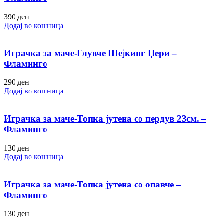
390
ден
Додај во кошница
Играчка за маче-Глувче Шејкинг Џери –
Фламинго
290
ден
Додај во кошница
Играчка за маче-Топка јутена со пердув 23см. –
Фламинго
130
ден
Додај во кошница
Играчка за маче-Топка јутена со опавче –
Фламинго
130
ден