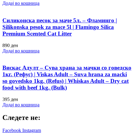
Додај во кошница
Силиконска песок за маче 5л. – Фламинго |
Silikonska pesok za mace 5l | Flamingo Silica
Premium Scented Cat Litter
890
ден
Додај во кошница
Вискас Адулт – Сува храна за мачки со говедско
1кг. (Рефус) | Viskas Adult – Suva hrana za macki
so govedsko 1kg. (Refus) | Whiskas Adult – Dry cat
food with beef 1kg. (Bulk)
395
ден
Додај во кошница
Следете не:
Facebook
Instagram