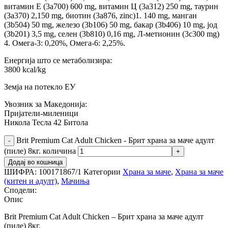
витамин Е (3a700) 600 mg, витамин Ц (3a312) 250 mg, таурин
(3a370) 2,150 mg, биотин (3a876, zinc)1. 140 mg, манган
(3b504) 50 mg, железо (3b106) 50 mg, бакар (3b406) 10 mg, јод
(3b201) 3,5 mg, селен (3b810) 0,16 mg, Л-метионин (3c300 mg)
4. Омега-3: 0,20%, Омега-6: 2,25%.
Енергија што се метаболизира:
3800 kcal/kg
Земја на потекло ЕУ
Увозник за Македонија:
Пријатели-миленици
Никола Тесла 42 Битола
Brit Premium Cat Adult Chicken - Брит храна за маче адулт
(пиле) 8кг. количина
Додај во кошница
ШИФРА:
100171867/1
Категории
Храна за маче
,
Храна за маче
(китен и адулт)
,
Мачиња
Сподели:
Опис
Brit Premium Cat Adult Chicken – Брит храна за маче адулт
(пиле) 8кг.