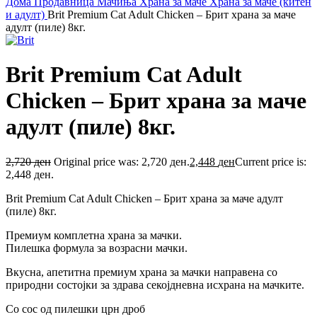
Дома
Продавница
Мачиња
Храна за маче
Храна за маче (китен
и адулт)
Brit Premium Cat Adult Chicken – Брит храна за маче
адулт (пиле) 8кг.
Brit Premium Cat Adult
Chicken – Брит храна за маче
адулт (пиле) 8кг.
2,720
ден
Original price was: 2,720 ден.
2,448
ден
Current price is:
2,448 ден.
Brit Premium Cat Adult Chicken – Брит храна за маче адулт
(пиле) 8кг.
Премиум комплетна храна за мачки.
Пилешка формула за возрасни мачки.
Вкусна, апетитна премиум храна за мачки направена со
природни состојки за здрава секојдневна исхрана на мачките.
Со сос од пилешки црн дроб