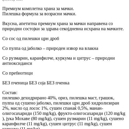
Премиум комплетна храна за мачки.
Пилешка формула за возрасни мачки.
Вкусна, апетитна премиум храна за мачки направена со
природни состојки за здрава секојдневна исхрана на мачките.
Со сос од пилешки црн дроб
Со пулпа од јаболко – природен извор на влакна
Со рузмарин, каранфилче, куркума и цитрус – природни
антиоксиданси
Со пребиотици
БЕЗ пченица БЕЗ соја БЕЗ пченка
Состав:
пилешко дехидрирано 40%, ориз, пилешка маст, грашок,
пулпа од сушено јаболко, пилешки црн дроб хидролизиран
2%, масло од лосос 1%, сушен спанаќ 0,5%, манан-
олигосахариди (150 mg/kg), фрукто-олигосахариди (120 mg/kg
), јука Мохаве (80 mg/kg), сушен рузмарин (11 mg/kg), сушено
каранфилче (11 mg/kg), сушен цитрус (11 mg/kg), сушен
куркума (11 mg/kg).