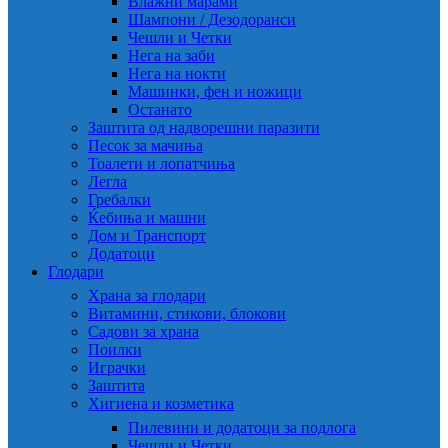
Влажни марами
Шампони / Дезодоранси
Чешли и Четки
Нега на заби
Нега на нокти
Машинки, фен и ножици
Останато
Заштита од надворешни паразити
Песок за мачиња
Тоалети и лопатчиња
Легла
Гребалки
Ќебиња и машни
Дом и Транспорт
Додатоци
Глодари
Храна за глодари
Витамини, стикови, блокови
Садови за храна
Поилки
Играчки
Заштита
Хигиена и козметика
Пилевини и додатоци за подлога
Чешли и Четки