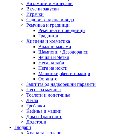
Витамини и минерали
Вкусни закуски
Играчки
Садови за храна и вода
Ремчиња и градници
Ремчиња и поводници
Градници
Хигиена и козметика
Влажни марами
Шампони / Дезодоранси
Чешли и Четки
Нега на заби
Нега на нокти
Машинки, фен и ножици
Останато
Заштита од надворешни паразити
Песок за мачиња
Тоалети и лопатчиња
Легла
Гребалки
Ќебиња и машни
Дом и Транспорт
Додатоци
Глодари
Храна за глодари