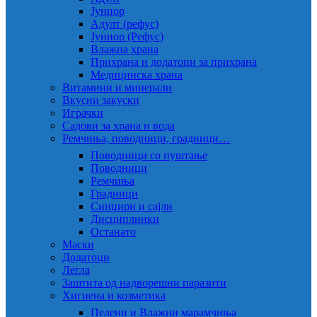
Јуниор
Адулт (рефус)
Јуниор (Рефус)
Влажна храна
Прихрана и додатоци за прихрана
Медицинска храна
Витамини и минерали
Вкусни закуски
Играчки
Садови за храна и вода
Ремчиња, поводници, градници…
Поводници со пуштање
Поводници
Ремчиња
Градници
Синџири и сајли
Дисциплинки
Останато
Маски
Додатоци
Легла
Заштита од надворешни паразити
Хигиена и козметика
Пелени и Влажни марамчиња