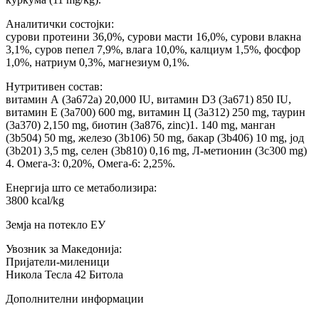
Аналитички состојки:
сурови протеини 36,0%, сурови масти 16,0%, сурови влакна
3,1%, суров пепел 7,9%, влага 10,0%, калциум 1,5%, фосфор
1,0%, натриум 0,3%, магнезиум 0,1%.
Нутритивен состав:
витамин А (3a672a) 20,000 IU, витамин D3 (3a671) 850 IU,
витамин Е (3a700) 600 mg, витамин Ц (3a312) 250 mg, таурин
(3a370) 2,150 mg, биотин (3a876, zinc)1. 140 mg, манган
(3b504) 50 mg, железо (3b106) 50 mg, бакар (3b406) 10 mg, јод
(3b201) 3,5 mg, селен (3b810) 0,16 mg, Л-метионин (3c300 mg)
4. Омега-3: 0,20%, Омега-6: 2,25%.
Енергија што се метаболизира:
3800 kcal/kg
Земја на потекло ЕУ
Увозник за Македонија:
Пријатели-миленици
Никола Тесла 42 Битола
Дополнителни информации