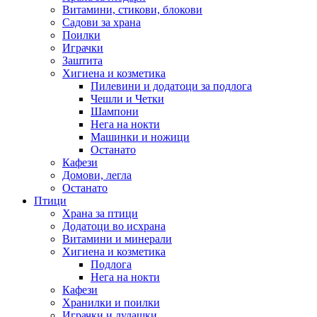
Витамини, стикови, блокови
Садови за храна
Поилки
Играчки
Заштита
Хигиена и козметика
Пилевини и додатоци за подлога
Чешли и Четки
Шампони
Нега на нокти
Машинки и ножици
Останато
Кафези
Домови, легла
Останато
Птици
Храна за птици
Додатоци во исхрана
Витамини и минерали
Хигиена и козметика
Подлога
Нега на нокти
Кафези
Хранилки и поилки
Играчки и лулашки