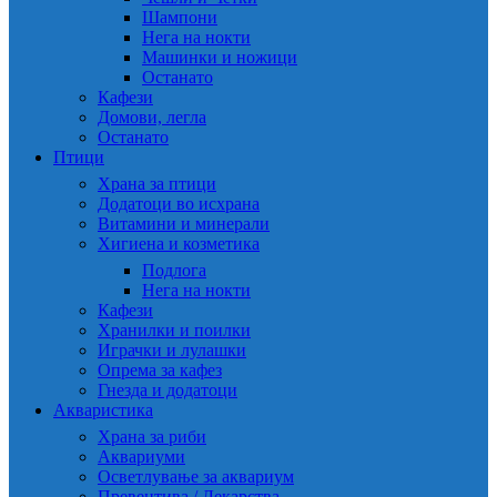
Шампони
Нега на нокти
Машинки и ножици
Останато
Кафези
Домови, легла
Останато
Птици
Храна за птици
Додатоци во исхрана
Витамини и минерали
Хигиена и козметика
Подлога
Нега на нокти
Кафези
Хранилки и поилки
Играчки и лулашки
Опрема за кафез
Гнезда и додатоци
Акваристика
Храна за риби
Аквариуми
Осветлување за аквариум
Превентива / Лекарства