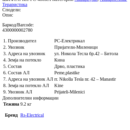
Тераристика
Сподели:
Опис
Баркод/Barcode:
4300000002780
1.
Производител
РС-Електрикал
2.
Увозник
Пријатели-Миленици
3.
Адреса на увозник
ул. Никола Тесла бр.42 – Битола
4.
Земја на потекло
Кина
5.
Состав
Дрво, пластика
6.
Состав АЛ
Peme,plastike
7.
Адреса на увозник АЛ
rr. Nikolla Tesla nr. 42 – Manastir
8.
Земја на потекло АЛ
Kine
9.
Увозник АЛ
Prijateli-Milenici
Дополнителни информации
Тежина
9.2 кг
Бренд
Rs-Electrical