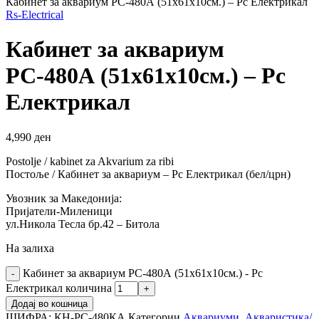
Кабинет за аквариум РС-480А (51х61х10см.) – Рс Електрикал
Rs-Electrical
Кабинет за аквариум
РС-480А (51х61х10см.) – Рс
Електрикал
4,990
ден
Postolje / kabinet za Akvarium za ribi
Постоље / Кабинет за аквариум – Рс Електрикал (бел/црн)
Увозник за Македонија:
Пријатели-Миленици
ул.Никола Тесла бр.42 – Битола
На залиха
Кабинет за аквариум РС-480А (51х61х10см.) - Рс
Електрикал количина
Додај во кошница
ШИФРА:
КН-РС-480КА
Категории
Аквариуми
,
Акваристика/