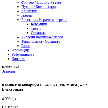
Филтер / Прочистување
Пумпи / Компресори
Канистри
Греачи
Естетика / Керамики, треви
Керамики
Треви
Останато
Украсни камчиња / песок
Тераристика / Останато
Базен
Промоција
Рефундирање
Контакт
Кошничка
Затвори
Кабинет за аквариум РС-480А (51х61х10см.) – Рс
Електрикал
4,990
ден
На залиха