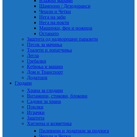
Влажни марами
Шампони / Дезодоранси
Чешли и Четки
Нега на заби
Нега на нокти
Машинки, фен и ножици
Останато
Заштита од надворешни паразити
Песок за мачиња
Тоалети и лопатчиња
Легла
Гребалки
Ќебиња и машни
Дом и Транспорт
Додатоци
Глодари
Храна за глодари
Витамини, стикови, блокови
Садови за храна
Поилки
Играчки
Заштита
Хигиена и козметика
Пилевини и додатоци за подлога
Чешли и Четки