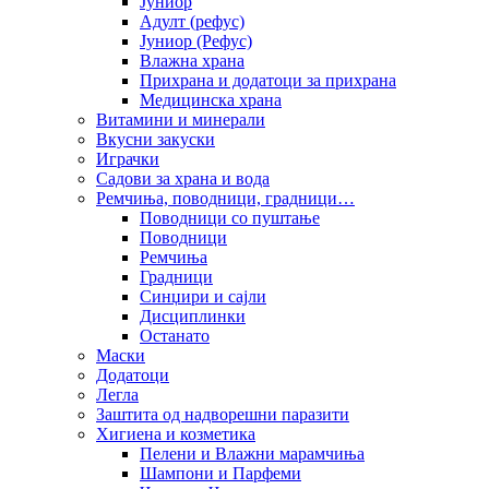
Јуниор
Адулт (рефус)
Јуниор (Рефус)
Влажна храна
Прихрана и додатоци за прихрана
Медицинска храна
Витамини и минерали
Вкусни закуски
Играчки
Садови за храна и вода
Ремчиња, поводници, градници…
Поводници со пуштање
Поводници
Ремчиња
Градници
Синџири и сајли
Дисциплинки
Останато
Маски
Додатоци
Легла
Заштита од надворешни паразити
Хигиена и козметика
Пелени и Влажни марамчиња
Шампони и Парфеми