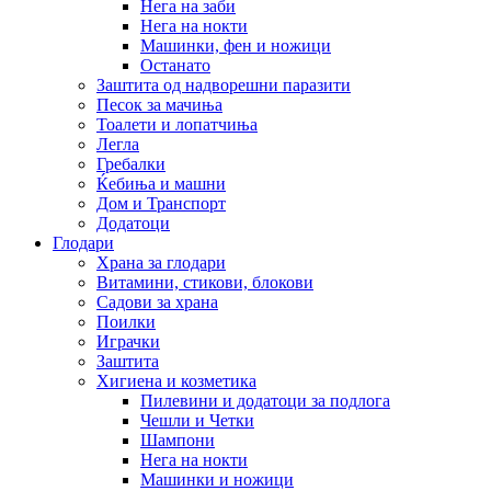
Нега на заби
Нега на нокти
Машинки, фен и ножици
Останато
Заштита од надворешни паразити
Песок за мачиња
Тоалети и лопатчиња
Легла
Гребалки
Ќебиња и машни
Дом и Транспорт
Додатоци
Глодари
Храна за глодари
Витамини, стикови, блокови
Садови за храна
Поилки
Играчки
Заштита
Хигиена и козметика
Пилевини и додатоци за подлога
Чешли и Четки
Шампони
Нега на нокти
Машинки и ножици