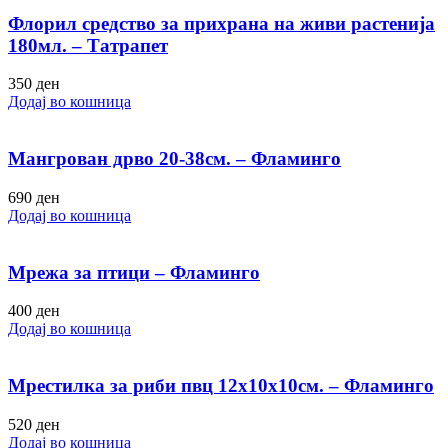
Флорил средство за прихрана на живи растенија
180мл. – Татрапет
350
ден
Додај во кошница
Мангрован дрво 20-38см. – Фламинго
690
ден
Додај во кошница
Мрежа за птици – Фламинго
400
ден
Додај во кошница
Мрестилка за риби пвц 12х10х10см. – Фламинго
520
ден
Додај во кошница