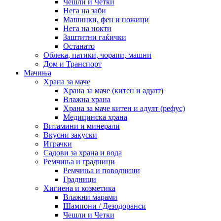
Чешли и Четки
Нега на заби
Машинки, фен и ножици
Нега на нокти
Заштитни гаќички
Останато
Облека, патики, чорапи, машни
Дом и Транспорт
Мачиња
Храна за маче
Храна за маче (китен и адулт)
Влажна храна
Храна за маче китен и адулт (рефус)
Медицинска храна
Витамини и минерали
Вкусни закуски
Играчки
Садови за храна и вода
Ремчиња и градници
Ремчиња и поводници
Градници
Хигиена и козметика
Влажни марами
Шампони / Дезодоранси
Чешли и Четки