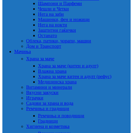
Шампони и Парфеми
Чешли и Четки
Нега на заби
Машинки, фен и ножици
Нега на нокти
Заштитни гаќички
Останато
Облека, патики, чорапи, машни
Дом и Транспорт
Мачиња
Храна за маче
Храна за маче (китен и адулт)
Влажна храна
Храна за маче китен и адулт (рефус)
Медицинска храна
Витамини и минерали
Вкусни закуски
Играчки
Садови за храна и вода
Ремчиња и градници
Ремчиња и поводници
Градници
Хигиена и козметика