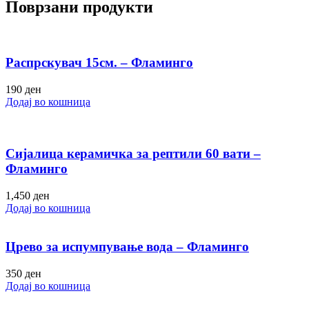
Поврзани продукти
Распрскувач 15см. – Фламинго
190
ден
Додај во кошница
Сијалица керамичка за рептили 60 вати –
Фламинго
1,450
ден
Додај во кошница
Црево за испумпување вода – Фламинго
350
ден
Додај во кошница