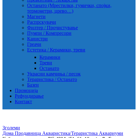
Останато (Мрестилки, гумички, спојки,
термометри, црево…)
Магнети
Распрскувачи
Филтер / Прочистување
Пумпи / Компресори
Канистри
Греачи
Естетика / Керамики, треви
Керамики
Треви
Останато
Украсни камчиња / песок
Тераристика / Останато
Базен
Промоција
Рефундирање
Контакт
Зголеми
Дома
Продавница
Акваристика/Тераристика
Аквариуми