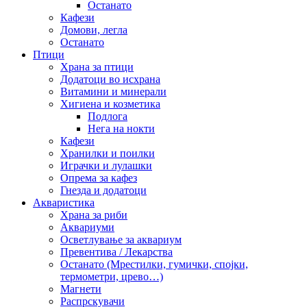
Останато
Кафези
Домови, легла
Останато
Птици
Храна за птици
Додатоци во исхрана
Витамини и минерали
Хигиена и козметика
Подлога
Нега на нокти
Кафези
Хранилки и поилки
Играчки и лулашки
Опрема за кафез
Гнезда и додатоци
Акваристика
Храна за риби
Аквариуми
Осветлување за аквариум
Превентива / Лекарства
Останато (Мрестилки, гумички, спојки,
термометри, црево…)
Магнети
Распрскувачи