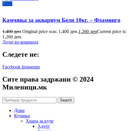
-10%
Камчиња за аквариум Бели 10кг. – Фламинго
1,400
ден
Original price was: 1,400 ден.
1,260
ден
Current price is:
1,260 ден.
Додај во кошница
Следете не:
Facebook
Instagram
Сите права задржани © 2024
Mиленици.мк
Search
Дома
Кучиња
Храна за куче
Адулт