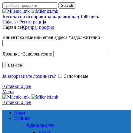
Search
Бесплатна испорака за нарачки над 1500 ден.
Најава / Регистрација
Најави се
Креирај профил
Клиентско име или email адреса
*
Задолжително
Лозинка
*
Задолжително
Најави се
Ја заборавивте лозинката?
Запомни ме
0
ставки
0
ден
Мени
0
ставки
0
ден
Дома
Кучиња
Храна за куче
Адулт