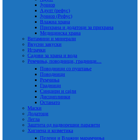
Јуниор
Адулт (рефус)
Јуниор (Рефус)
Влажна храна
Прихрана и додатоци за прихрана
Медицинска храна
Витамини и минерали
Вкусни закуски
Играчки
Садови за храна и вода
Ремчиња, поводници, градници…
Поводници со пуштање
Поводници
Ремчиња
Градници
Синџири и сајли
Дисциплинки
Останато
Маски
Додатоци
Легла
Заштита од надворешни паразити
Хигиена и козметика
Пелени и Влажни марамчиња