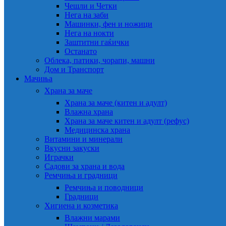
Чешли и Четки
Нега на заби
Машинки, фен и ножици
Нега на нокти
Заштитни гаќички
Останато
Облека, патики, чорапи, машни
Дом и Транспорт
Мачиња
Храна за маче
Храна за маче (китен и адулт)
Влажна храна
Храна за маче китен и адулт (рефус)
Медицинска храна
Витамини и минерали
Вкусни закуски
Играчки
Садови за храна и вода
Ремчиња и градници
Ремчиња и поводници
Градници
Хигиена и козметика
Влажни марами