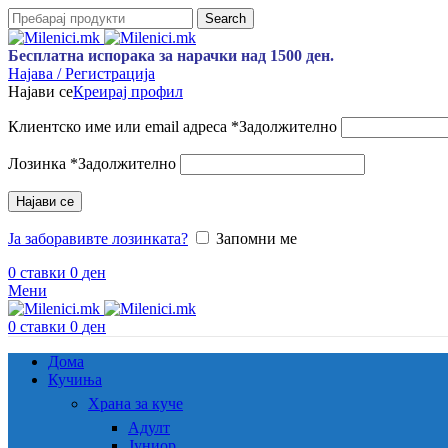
Search
Бесплатна испорака за нарачки над 1500 ден.
Најава / Регистрација
Најави се
Креирај профил
Клиентско име или email адреса
*
Задолжително
Лозинка
*
Задолжително
Најави се
Ја заборавивте лозинката?
Запомни ме
0
ставки
0
ден
Мени
0
ставки
0
ден
Дома
Кучиња
Храна за куче
Адулт
Јуниор