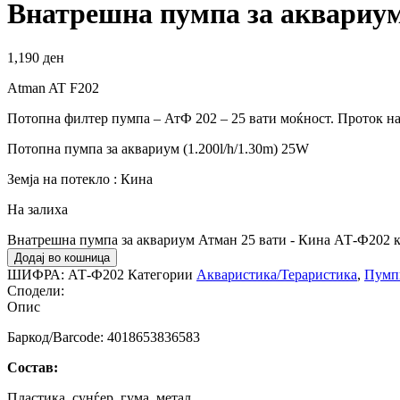
Внатрешна пумпа за аквариум
1,190
ден
Atman AT F202
Потопна филтер пумпа – АтФ 202 – 25 вати моќност. Проток на 
Потопна пумпа за аквариум (1.200l/h/1.30m) 25W
Земја на потекло : Кина
На залиха
Внатрешна пумпа за аквариум Атман 25 вати - Кина АТ-Ф202 
Додај во кошница
ШИФРА:
АТ-Ф202
Категории
Акваристика/Тераристика
,
Пумпи
Сподели:
Опис
Баркод/Barcode: 4018653836583
Состав:
Пластика, сунѓер, гума, метал