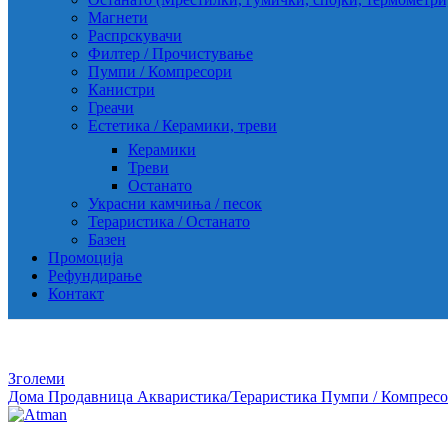
Магнети
Распрскувачи
Филтер / Прочистување
Пумпи / Компресори
Канистри
Греачи
Естетика / Керамики, треви
Керамики
Треви
Останато
Украсни камчиња / песок
Тераристика / Останато
Базен
Промоција
Рефундирање
Контакт
Зголеми
Дома
Продавница
Акваристика/Тераристика
Пумпи / Компрес