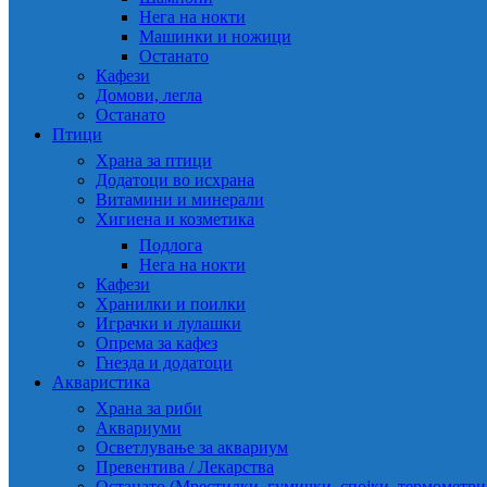
Нега на нокти
Машинки и ножици
Останато
Кафези
Домови, легла
Останато
Птици
Храна за птици
Додатоци во исхрана
Витамини и минерали
Хигиена и козметика
Подлога
Нега на нокти
Кафези
Хранилки и поилки
Играчки и лулашки
Опрема за кафез
Гнезда и додатоци
Акваристика
Храна за риби
Аквариуми
Осветлување за аквариум
Превентива / Лекарства
Останато (Мрестилки, гумички, спојки, термометр