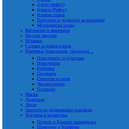
Адулт (рефус)
Јуниор (Рефус)
Влажна храна
Прихрана и додатоци за прихрана
Медицинска храна
Витамини и минерали
Вкусни закуски
Играчки
Садови за храна и вода
Ремчиња, поводници, градници…
Поводници со пуштање
Поводници
Ремчиња
Градници
Синџири и сајли
Дисциплинки
Останато
Маски
Додатоци
Легла
Заштита од надворешни паразити
Хигиена и козметика
Пелени и Влажни марамчиња
Шампони и Парфеми