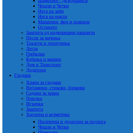
Шампони / Дезодоранси
Чешли и Четки
Нега на заби
Нега на нокти
Машинки, фен и ножици
Останато
Заштита од надворешни паразити
Песок за мачиња
Тоалети и лопатчиња
Легла
Гребалки
Ќебиња и машни
Дом и Транспорт
Додатоци
Глодари
Храна за глодари
Витамини, стикови, блокови
Садови за храна
Поилки
Играчки
Заштита
Хигиена и козметика
Пилевини и додатоци за подлога
Чешли и Четки
Шампони