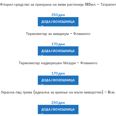
Флорил средство за прихрана на живи растенија 180мл. – Татрапет
350
ден
ДОДАЈ ВО КОШНИЦА
Термометар за аквариум – Фламинго
170
ден
ДОДАЈ ВО КОШНИЦА
Термометар надворешен Мезури – Фламинго
170
ден
ДОДАЈ ВО КОШНИЦА
Украсна пвц трева (идеална за криење на мали живоротки) – 8см.
250
ден
ДОДАЈ ВО КОШНИЦА