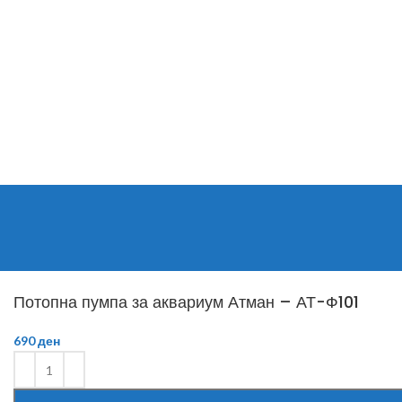
Потопна пумпа за аквариум Атман – АТ-Ф101
690
ден