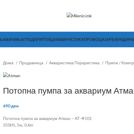
ЊА
МАЧИЊА
ГЛОДАРИ
ПТИЦИ
АКВАРИСТИКА
ПРОМОЦИЈА
РЕФУНДИР
Дома
Продавница
Акваристика/Тераристика
Пумпи / Комп
Потопна пумпа за аквариум Атма
690
ден
Потопна пумпа за аквариум Атман – АТ-Ф101
350l/h, 5w, 0.6m