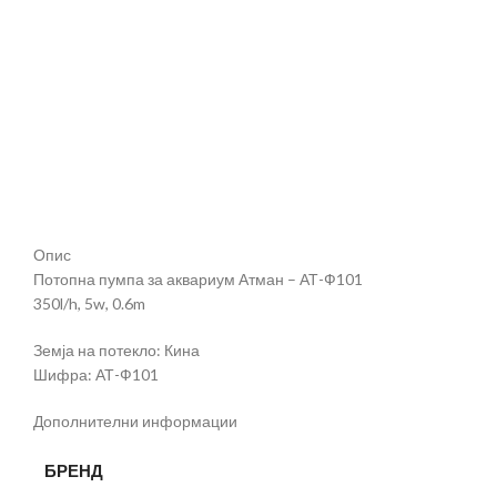
Опис
Потопна пумпа за аквариум Атман – АТ-Ф101
350l/h, 5w, 0.6m
Земја на потекло: Кина
Шифра: АТ-Ф101
Дополнителни информации
БРЕНД