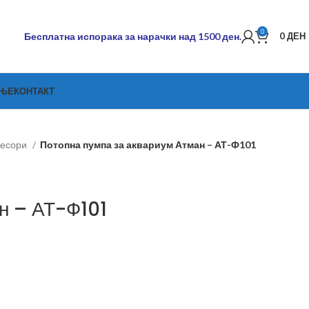
0
Бесплатна испорака за нарачки над 1500 ден.
0
ДЕН
АЊЕ
КОНТАКТ
ресори
Потопна пумпа за аквариум Атман – АТ-Ф101
н – АТ-Ф101