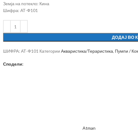
Земја на потекло: Кина
Шифра: АТ-Ф101
ДОДАЈ ВО 
ШИФРА:
АТ-Ф101
Категории
Акваристика/Тераристика
,
Пумпи / Ко
Сподели:
Atman