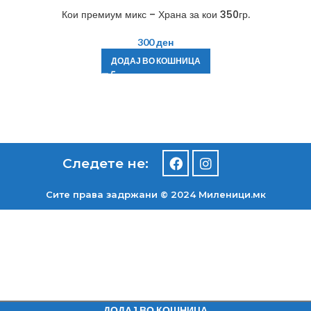
Кои премиум микс – Храна за кои 350гр.
300
ден
ДОДАЈ ВО КОШНИЦА
Следете не:
Сите права задржани © 2024 Mиленици.мк
ДОДАЈ ВО КОШНИЦА