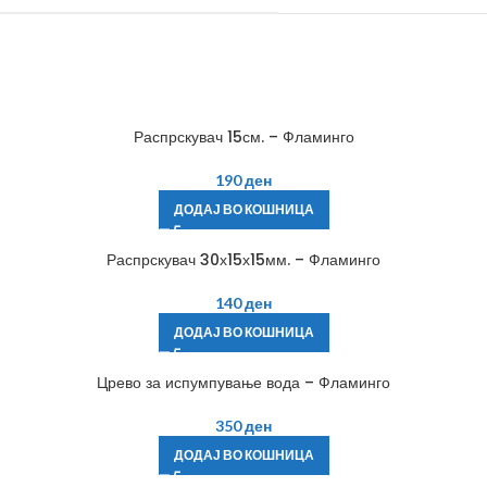
Распрскувач 15см. – Фламинго
190
ден
ДОДАЈ ВО КОШНИЦА
Распрскувач 30х15х15мм. – Фламинго
140
ден
ДОДАЈ ВО КОШНИЦА
Црево за испумпување вода – Фламинго
350
ден
ДОДАЈ ВО КОШНИЦА