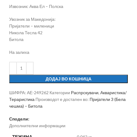
Извозник: Аква Ел – Полска
Увозник за Македонија:
Пријатели – миленици
Никола Тесла 42
Битола
На залиха
ДОДАЈ ВО КОШНИЦА
ШИФРА:
АЕ-249262
Категории
Распрскувачи
,
Акваристика/
Тераристика
Производот е достапен во:
Пријатели 3 (Бела
чешма) – Битола
Сподели:
Дополнителни информации
ТЕЖИНА
0.042 кг