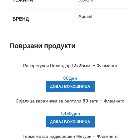
AquaEl
БРЕНД
Поврзани продукти
Распрскувач Цилиндар 12х25мм. – Фламинго
80
ден
ДОДАЈ ВО КОШНИЦА
Сијалица керамичка за рептили 60 вати – Фламинго
1,450
ден
ДОДАЈ ВО КОШНИЦА
Термометар надворешен Мезури – Фламинго