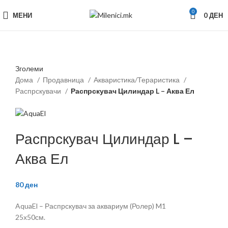
0
МЕНИ
0
ДЕН
Зголеми
Дома
Продавница
Акваристика/Тераристика
Распрскувачи
Распрскувач Цилиндар L – Аква Ел
Распрскувач Цилиндар L –
Аква Ел
80
ден
AquaEl – Распрскувач за аквариум (Ролер) M1
25х50см.