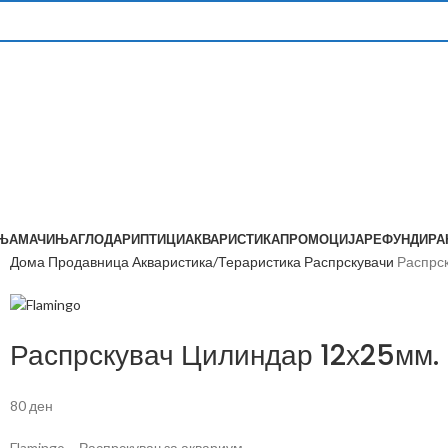
ЊА
МАЧИЊА
ГЛОДАРИ
ПТИЦИ
АКВАРИСТИКА
ПРОМОЦИЈА
РЕФУНДИР
Дома
Продавница
Акваристика/Тераристика
Распрскувачи
Распрс
Распрскувач Цилиндар 12х25мм.
80
ден
Flamingo – Распрскувач за аквариум