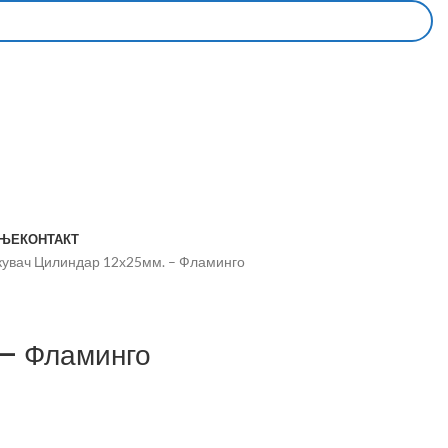
АЊЕ
КОНТАКТ
кувач Цилиндар 12х25мм. – Фламинго
 – Фламинго