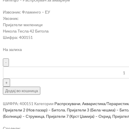
Извозник: Фламинго – ЕУ
Увозник:
Пријатели-миленици
Никола Тесла 42 Битола
Шифра: 400151
На залиха
Додај во кошница
ШИФРА:
400151
Категории
Распрскувачи
,
Акваристика/Тераристик
Пријатели 2 (Нов пазар) – Битола
,
Пријатели 3 (Бела чешма) – Бит
(Болница) – Струмица
,
Пријатели 7 (Крст Џамија) – Охрид
,
Пријател
Сподели: