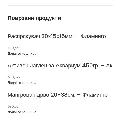
Поврзани продукти
Распрскувач 30х15х15мм. – Фламинго
140
ден
Додај во кошница
Активен Јаглен за Аквариум 450гр. – А
630
ден
Додај во кошница
Мангрован дрво 20-38см. – Фламинго
690
ден
Додај во кошница