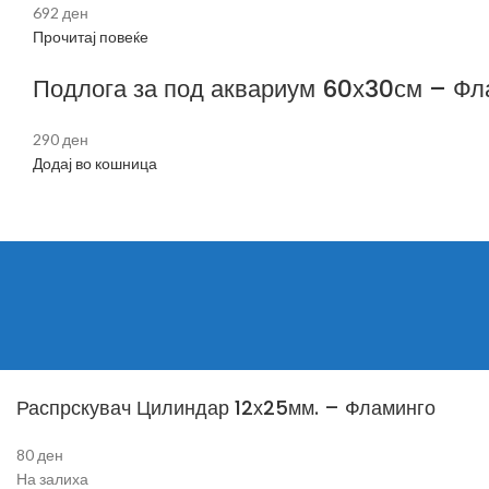
692
ден
Прочитај повеќе
Подлога за под аквариум 60х30см – Фл
290
ден
Додај во кошница
Распрскувач Цилиндар 12х25мм. – Фламинго
80
ден
На залиха