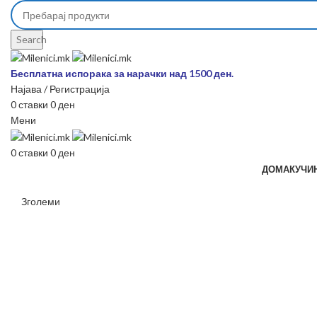
Search
Бесплатна испорака за нарачки над 1500 ден.
Најава / Регистрација
0
ставки
0
ден
Мени
0
ставки
0
ден
ДОМА
КУЧИ
Зголеми