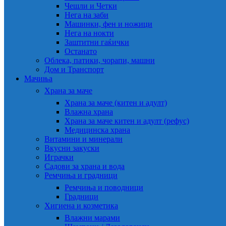
Чешли и Четки
Нега на заби
Машинки, фен и ножици
Нега на нокти
Заштитни гаќички
Останато
Облека, патики, чорапи, машни
Дом и Транспорт
Мачиња
Храна за маче
Храна за маче (китен и адулт)
Влажна храна
Храна за маче китен и адулт (рефус)
Медицинска храна
Витамини и минерали
Вкусни закуски
Играчки
Садови за храна и вода
Ремчиња и градници
Ремчиња и поводници
Градници
Хигиена и козметика
Влажни марами