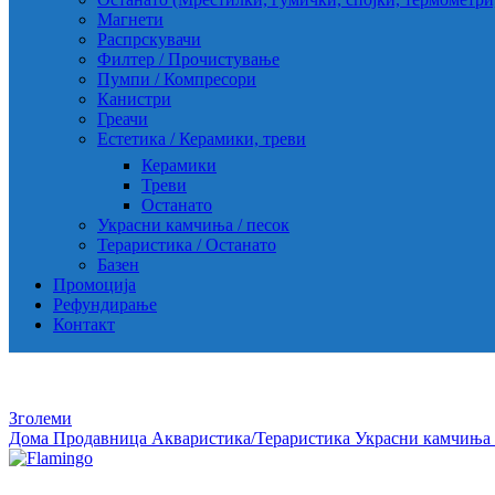
Магнети
Распрскувачи
Филтер / Прочистување
Пумпи / Компресори
Канистри
Греачи
Естетика / Керамики, треви
Керамики
Треви
Останато
Украсни камчиња / песок
Тераристика / Останато
Базен
Промоција
Рефундирање
Контакт
Зголеми
Дома
Продавница
Акваристика/Тераристика
Украсни камчиња 