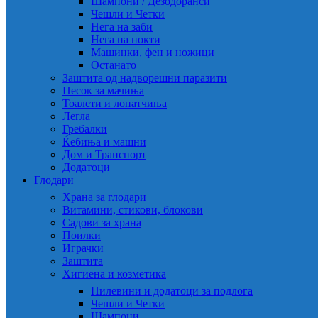
Шампони / Дезодоранси
Чешли и Четки
Нега на заби
Нега на нокти
Машинки, фен и ножици
Останато
Заштита од надворешни паразити
Песок за мачиња
Тоалети и лопатчиња
Легла
Гребалки
Ќебиња и машни
Дом и Транспорт
Додатоци
Глодари
Храна за глодари
Витамини, стикови, блокови
Садови за храна
Поилки
Играчки
Заштита
Хигиена и козметика
Пилевини и додатоци за подлога
Чешли и Четки
Шампони