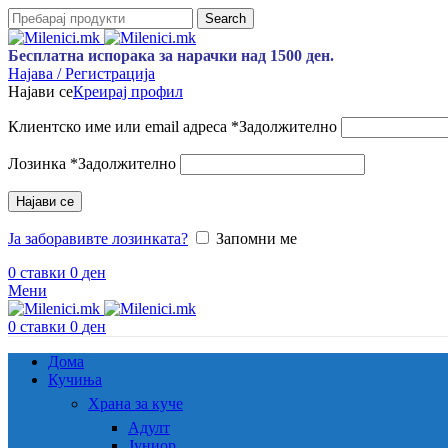
Search
Бесплатна испорака за нарачки над 1500 ден.
Најава / Регистрација
Најави се
Креирај профил
Клиентско име или email адреса
*
Задолжително
Лозинка
*
Задолжително
Најави се
Ја заборавивте лозинката?
Запомни ме
0
ставки
0
ден
Мени
0
ставки
0
ден
Дома
Кучиња
Храна за куче
Адулт
Јуниор