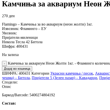
Камчиња за аквариум Неон Ж
270
ден
Flamingo – Камчиња за во аквариум (неон жолти) 1кг.
Извозник: Фламинго – ЕУ
Увозник:
Пријатели-миленици
Никола Тесла 42 Битола
Шифра: 400431
На залиха
Камчиња за аквариум Неон Жолти 1кг. - Фламинго количин
Додај во кошница
ШИФРА:
400431
Категории
Украсни камчиња / песок
,
Акварис
чешма) – Битола
,
Пријатели 5 (Зелен пазар) – Кавадарци
,
Прија
Сподели:
Опис
Баркод/Barcode: 5400274804192
Состав: