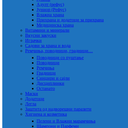
Адулт (рефус)
Јуниор (Рефус)
Влажна храна
Прихрана и додатоци за прихрана
Медицинска храна
Витамини и минерали
Вкусни закуски
Играчки
Садови за храна и вода
Ремчиња, поводници, градници…
Поводници со пуштање
Поводници
Ремчиња
Градници
Синџири и сајли
Дисциплинки
Останато
Маски
Додатоци
Легла
Заштита од надворешни паразити
Хигиена и козметика
Пелени и Влажни марамчиња
Шампони и Парфеми