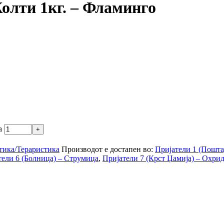
олти 1кг. – Фламинго
а
тика/Тераристика
Производот е достапен во:
Пријатели 1 (Пошта
тели 6 (Болница) – Струмица
,
Пријатели 7 (Крст Џамија) – Охри