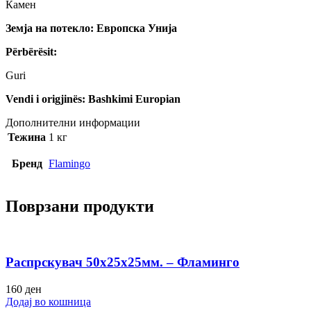
Камен
Земја на потекло: Европска Унија
Përbërësit:
Guri
Vendi i origjinës: Bashkimi Europian
Дополнителни информации
Тежина
1 кг
Бренд
Flamingo
Поврзани продукти
Распрскувач 50х25х25мм. – Фламинго
160
ден
Додај во кошница