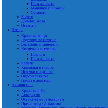
Нега на нокти
Машинки и ножици
Останато
Кафези
Домови, легла
Останато
Птици
Храна за птици
Додатоци во исхрана
Витамини и минерали
Хигиена и козметика
Подлога
Нега на нокти
Кафези
Хранилки и поилки
Играчки и лулашки
Опрема за кафез
Гнезда и додатоци
Акваристика
Храна за риби
Аквариуми
Осветлување за аквариум
Превентива / Лекарства
Останато (Мрестилки, гумички, спојки, термометр