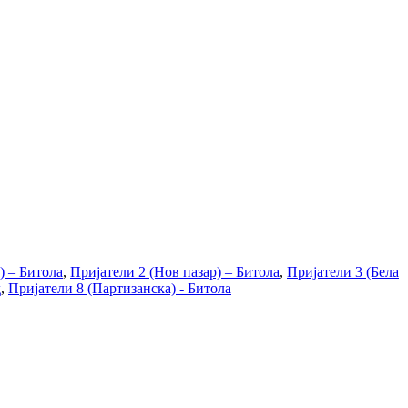
) – Битола
,
Пријатели 2 (Нов пазар) – Битола
,
Пријатели 3 (Бела
д
,
Пријатели 8 (Партизанска) - Битола