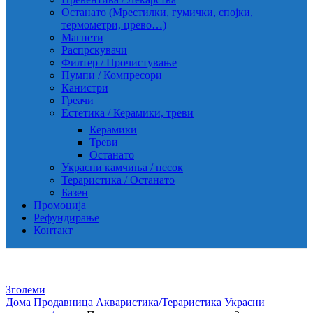
Останато (Мрестилки, гумички, спојки,
термометри, црево…)
Магнети
Распрскувачи
Филтер / Прочистување
Пумпи / Компресори
Канистри
Греачи
Естетика / Керамики, треви
Керамики
Треви
Останато
Украсни камчиња / песок
Тераристика / Останато
Базен
Промоција
Рефундирање
Контакт
Зголеми
Дома
Продавница
Акваристика/Тераристика
Украсни