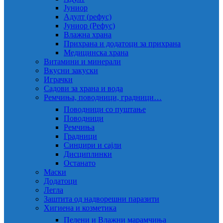
Јуниор
Адулт (рефус)
Јуниор (Рефус)
Влажна храна
Прихрана и додатоци за прихрана
Медицинска храна
Витамини и минерали
Вкусни закуски
Играчки
Садови за храна и вода
Ремчиња, поводници, градници…
Поводници со пуштање
Поводници
Ремчиња
Градници
Синџири и сајли
Дисциплинки
Останато
Маски
Додатоци
Легла
Заштита од надворешни паразити
Хигиена и козметика
Пелени и Влажни марамчиња