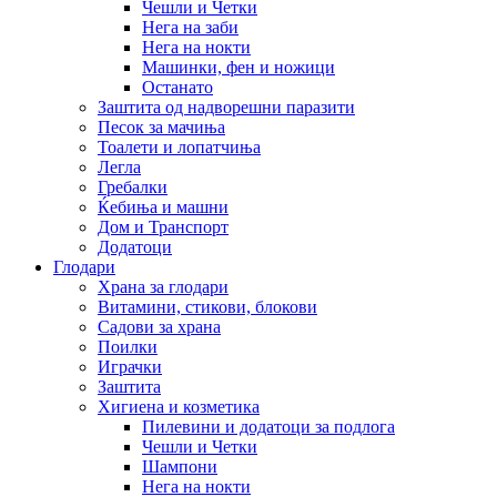
Чешли и Четки
Нега на заби
Нега на нокти
Машинки, фен и ножици
Останато
Заштита од надворешни паразити
Песок за мачиња
Тоалети и лопатчиња
Легла
Гребалки
Ќебиња и машни
Дом и Транспорт
Додатоци
Глодари
Храна за глодари
Витамини, стикови, блокови
Садови за храна
Поилки
Играчки
Заштита
Хигиена и козметика
Пилевини и додатоци за подлога
Чешли и Четки
Шампони
Нега на нокти