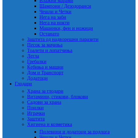
Влажни марами
Шампони / Дезодоранси
Чешли и Четки
Нега на заби
Нега на нокти
Машинки, фен и ножици
Останато
Заштита од надворешни паразити
Песок за мачиња
Тоалети и лопатчиња
Легла
Гребалки
Ќебиња и машни
Дом и Транспорт
Додатоци
Глодари
Храна за глодари
Витамини, стикови, блокови
Садови за храна
Поилки
Играчки
Заштита
Хигиена и козметика
Пилевини и додатоци за подлога
Чешли и Четки