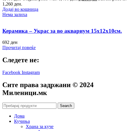
1,260 ден.
Додај во кошница
Нема залиха
Керамика – Украс за во аквариум 15х12х10см.
692
ден
Прочитај повеќе
Следете не:
Facebook
Instagram
Сите права задржани © 2024
Mиленици.мк
Search
Дома
Кучиња
Храна за куче