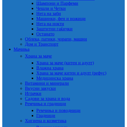
Шампони и Парфеми
Чешли и Четки
Нега на заби
Машинки, фен и ножици
Нега на нокти
Заштитни гаќички
Останато
Облека, патики, чорапи, машни
Дом и Транспорт
Мачиња
Храна за маче
Храна за маче (китен и адулт)
Влажна храна
Храна за маче китен и адулт (рефус)
Медицинска храна
Витамини и минерали
Вкусни закуски
Играчки
Садови за храна и вода
Ремчиња и градници
Ремчиња и поводници
Градници
Хигиена и козметика