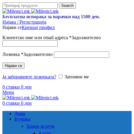
Search
Бесплатна испорака за нарачки над 1500 ден.
Најава / Регистрација
Најави се
Креирај профил
Клиентско име или email адреса
*
Задолжително
Лозинка
*
Задолжително
Најави се
Ја заборавивте лозинката?
Запомни ме
0
ставки
0
ден
Мени
0
ставки
0
ден
Дома
Кучиња
Храна за куче
Адулт