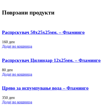
Поврзани продукти
Распрскувач 50х25х25мм. – Фламинго
160
ден
Додај во кошница
Распрскувач Цилиндар 12х25мм. – Фламинго
80
ден
Додај во кошница
Црево за испумпување вода – Фламинго
350
ден
Додај во кошница