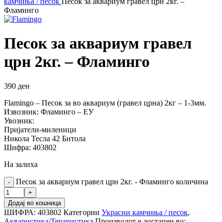
камчиња / песок
Песок за аквариум гравел црн 2кг. –
Фламинго
Песок за аквариум гравел
црн 2кг. – Фламинго
390
ден
Flamingo – Песок за во аквариум (гравел црна) 2кг – 1-3мм.
Извозник: Фламинго – ЕУ
Увозник:
Пријатели-миленици
Никола Тесла 42 Битола
Шифра: 403802
На залиха
Песок за аквариум гравел црн 2кг. - Фламинго количина
Додај во кошница
ШИФРА:
403802
Категории
Украсни камчиња / песок
,
Акваристика/Тераристика
Производот е достапен во: