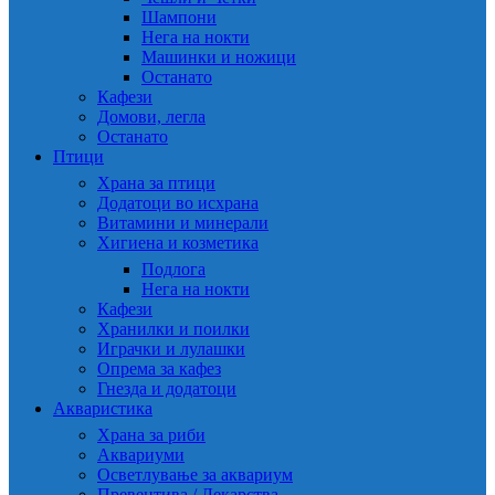
Шампони
Нега на нокти
Машинки и ножици
Останато
Кафези
Домови, легла
Останато
Птици
Храна за птици
Додатоци во исхрана
Витамини и минерали
Хигиена и козметика
Подлога
Нега на нокти
Кафези
Хранилки и поилки
Играчки и лулашки
Опрема за кафез
Гнезда и додатоци
Акваристика
Храна за риби
Аквариуми
Осветлување за аквариум
Превентива / Лекарства