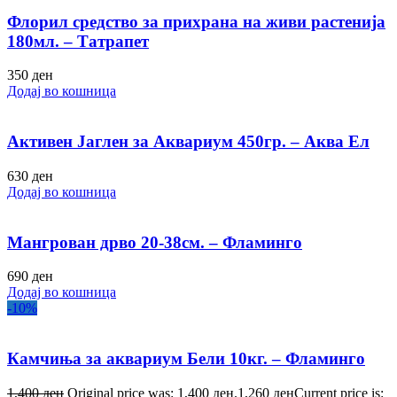
Флорил средство за прихрана на живи растенија
180мл. – Татрапет
350
ден
Додај во кошница
Активен Јаглен за Аквариум 450гр. – Аква Ел
630
ден
Додај во кошница
Мангрован дрво 20-38см. – Фламинго
690
ден
Додај во кошница
-10%
Камчиња за аквариум Бели 10кг. – Фламинго
1,400
ден
Original price was: 1,400 ден.
1,260
ден
Current price is: