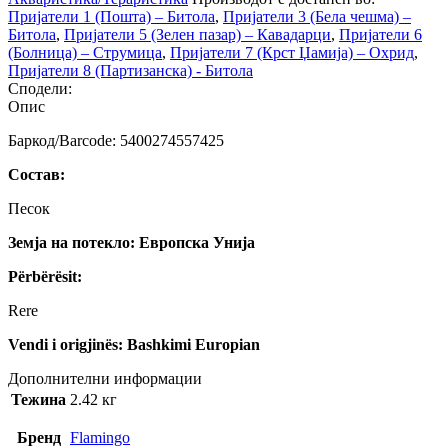
Пријатели 1 (Пошта) – Битола
,
Пријатели 3 (Бела чешма) –
Битола
,
Пријатели 5 (Зелен пазар) – Кавадарци
,
Пријатели 6
(Болница) – Струмица
,
Пријатели 7 (Крст Џамија) – Охрид
,
Пријатели 8 (Партизанска) - Битола
Сподели:
Опис
Баркод/Barcode: 5400274557425
Состав:
Песок
Земја на потекло: Европска Унија
Përbërësit:
Rere
Vendi i origjinës: Bashkimi Europian
Дополнителни информации
Тежина
2.42 кг
Бренд
Flamingo