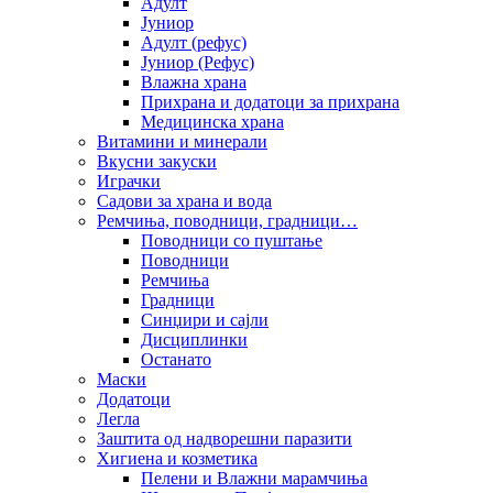
Адулт
Јуниор
Адулт (рефус)
Јуниор (Рефус)
Влажна храна
Прихрана и додатоци за прихрана
Медицинска храна
Витамини и минерали
Вкусни закуски
Играчки
Садови за храна и вода
Ремчиња, поводници, градници…
Поводници со пуштање
Поводници
Ремчиња
Градници
Синџири и сајли
Дисциплинки
Останато
Маски
Додатоци
Легла
Заштита од надворешни паразити
Хигиена и козметика
Пелени и Влажни марамчиња