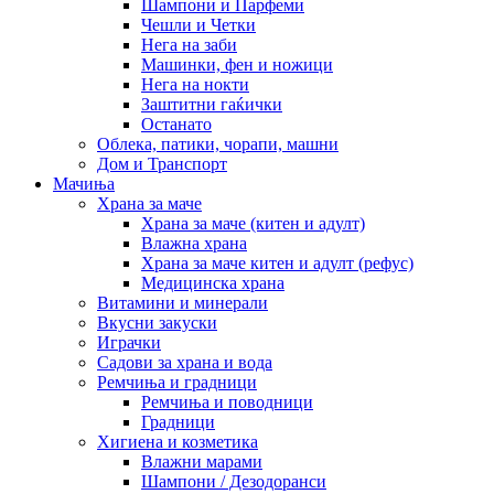
Шампони и Парфеми
Чешли и Четки
Нега на заби
Машинки, фен и ножици
Нега на нокти
Заштитни гаќички
Останато
Облека, патики, чорапи, машни
Дом и Транспорт
Мачиња
Храна за маче
Храна за маче (китен и адулт)
Влажна храна
Храна за маче китен и адулт (рефус)
Медицинска храна
Витамини и минерали
Вкусни закуски
Играчки
Садови за храна и вода
Ремчиња и градници
Ремчиња и поводници
Градници
Хигиена и козметика
Влажни марами
Шампони / Дезодоранси