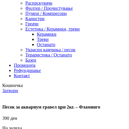
Распрскувачи
Филтер / Прочистување
Пумпи / Компресори
Канистри
Греачи
Естетика / Керамики, треви
Керамики
Треви
Останато
Украсни камчиња / песок
Тераристика / Останато
Базен
Промоција
Рефундирање
Контакт
Кошничка
Затвори
Песок за аквариум гравел црн 2кг. – Фламинго
390
ден
На залиха