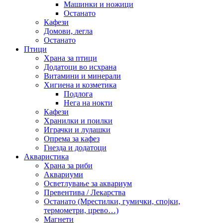
Машинки и ножици
Останато
Кафези
Домови, легла
Останато
Птици
Храна за птици
Додатоци во исхрана
Витамини и минерали
Хигиена и козметика
Подлога
Нега на нокти
Кафези
Хранилки и поилки
Играчки и лулашки
Опрема за кафез
Гнезда и додатоци
Акваристика
Храна за риби
Аквариуми
Осветлување за аквариум
Превентива / Лекарства
Останато (Мрестилки, гумички, спојки,
термометри, црево…)
Магнети