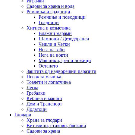
Играчки
Садови за храна и вода
Ремчиња и градници
Ремчиња и поводници
Градници
Хигиена и козметика
Влажни марами
Шампони / Дезодоранси
Чешли и Четки
Нега на заби
Нега на нокти
Машинки, фен и ножици
Останато
Заштита од надворешни паразити
Песок за мачиња
Тоалети и лопатчиња
Легла
Гребалки
Ќебиња и машни
Дом и Транспорт
Додатоци
Глодари
Храна за глодари
Витамини, стикови, блокови
Садови за храна