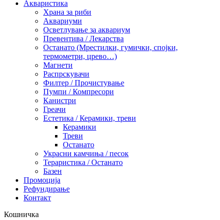
Акваристика
Храна за риби
Аквариуми
Осветлување за аквариум
Превентива / Лекарства
Останато (Мрестилки, гумички, спојки,
термометри, црево…)
Магнети
Распрскувачи
Филтер / Прочистување
Пумпи / Компресори
Канистри
Греачи
Естетика / Керамики, треви
Керамики
Треви
Останато
Украсни камчиња / песок
Тераристика / Останато
Базен
Промоција
Рефундирање
Контакт
Кошничка