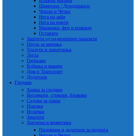
Влажни марами
Шампони / Дезодоранси
Чешли и Четки
Нега на заби
Нега на нокти
Машинки, фен и ножици
Останато
Заштита од надворешни паразити
Песок за мачиња
Тоалети и лопатчиња
Легла
Гребалки
Ќебиња и машни
Дом и Транспорт
Додатоци
Глодари
Храна за глодари
Витамини, стикови, блокови
Садови за храна
Поилки
Играчки
Заштита
Хигиена и козметика
Пилевини и додатоци за подлога
Чешли и Четки