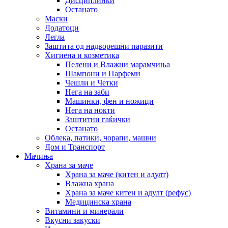
Дисциплинки
Останато
Маски
Додатоци
Легла
Заштита од надворешни паразити
Хигиена и козметика
Пелени и Влажни марамчиња
Шампони и Парфеми
Чешли и Четки
Нега на заби
Машинки, фен и ножици
Нега на нокти
Заштитни гаќички
Останато
Облека, патики, чорапи, машни
Дом и Транспорт
Мачиња
Храна за маче
Храна за маче (китен и адулт)
Влажна храна
Храна за маче китен и адулт (рефус)
Медицинска храна
Витамини и минерали
Вкусни закуски