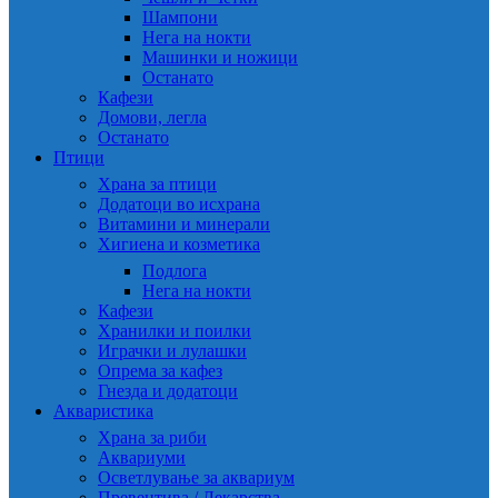
Шампони
Нега на нокти
Машинки и ножици
Останато
Кафези
Домови, легла
Останато
Птици
Храна за птици
Додатоци во исхрана
Витамини и минерали
Хигиена и козметика
Подлога
Нега на нокти
Кафези
Хранилки и поилки
Играчки и лулашки
Опрема за кафез
Гнезда и додатоци
Акваристика
Храна за риби
Аквариуми
Осветлување за аквариум
Превентива / Лекарства