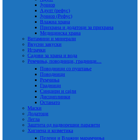
Јуниор
Адулт (рефус)
Јуниор (Рефус)
Влажна храна
Прихрана и додатоци за прихрана
Медицинска храна
Витамини и минерали
Вкусни закуски
Играчки
Садови за храна и вода
Ремчиња, поводници, градници…
Поводници со пуштање
Поводници
Ремчиња
Градници
Синџири и сајли
Дисциплинки
Останато
Маски
Додатоци
Легла
Заштита од надворешни паразити
Хигиена и козметика
Пелени и Влажни марамчиња