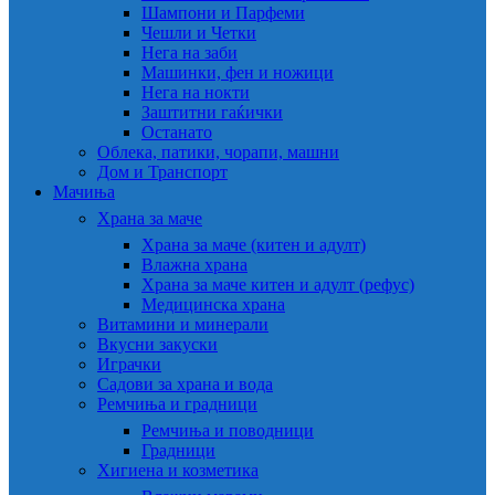
Шампони и Парфеми
Чешли и Четки
Нега на заби
Машинки, фен и ножици
Нега на нокти
Заштитни гаќички
Останато
Облека, патики, чорапи, машни
Дом и Транспорт
Мачиња
Храна за маче
Храна за маче (китен и адулт)
Влажна храна
Храна за маче китен и адулт (рефус)
Медицинска храна
Витамини и минерали
Вкусни закуски
Играчки
Садови за храна и вода
Ремчиња и градници
Ремчиња и поводници
Градници
Хигиена и козметика