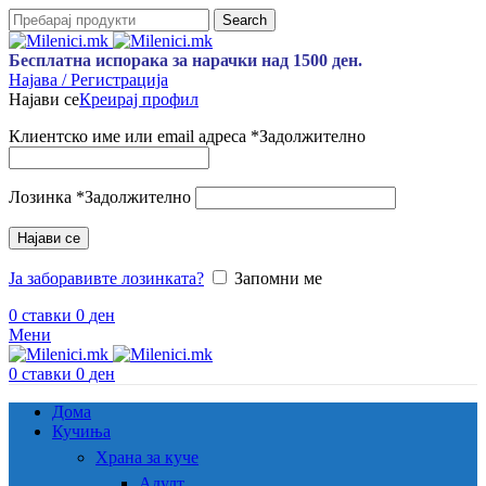
Search
Бесплатна испорака за нарачки над 1500 ден.
Најава / Регистрација
Најави се
Креирај профил
Клиентско име или email адреса
*
Задолжително
Лозинка
*
Задолжително
Најави се
Ја заборавивте лозинката?
Запомни ме
0
ставки
0
ден
Мени
0
ставки
0
ден
Дома
Кучиња
Храна за куче
Адулт