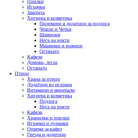
Поилки
Играчки
Заштита
Хигиена и козметика
Пилевини и додатоци за подлога
Чешли и Четки
Шампони
Нега на нокти
Машинки и ножици
Останато
Кафези
Домови, легла
Останато
Птици
Храна за птици
Додатоци во исхрана
Витамини и минерали
Хигиена и козметика
Подлога
Нега на нокти
Кафези
Хранилки и поилки
Играчки и лулашки
Опрема за кафез
Гнезда и додатоци