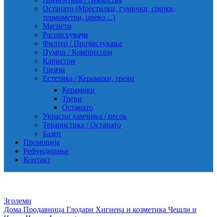
Останато (Мрестилки, гумички, спојки,
термометри, црево…)
Магнети
Распрскувачи
Филтер / Прочистување
Пумпи / Компресори
Канистри
Греачи
Естетика / Керамики, треви
Керамики
Треви
Останато
Украсни камчиња / песок
Тераристика / Останато
Базен
Промоција
Рефундирање
Контакт
Зголеми
Дома
Продавница
Глодари
Хигиена и козметика
Чешли и