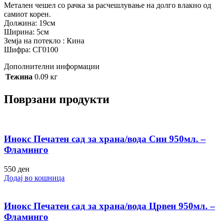
Метален чешел со рачка за расчешлување на долго влакно од
самиот корен.
Должина: 19см
Ширина: 5см
Земја на потекло : Кина
Шифра: СГ0100
Дополнителни информации
Тежина
0.09 кг
Поврзани продукти
Инокс Печатен сад за храна/вода Син 950мл. –
Фламинго
550
ден
Додај во кошница
Инокс Печатен сад за храна/вода Црвен 950мл. –
Фламинго