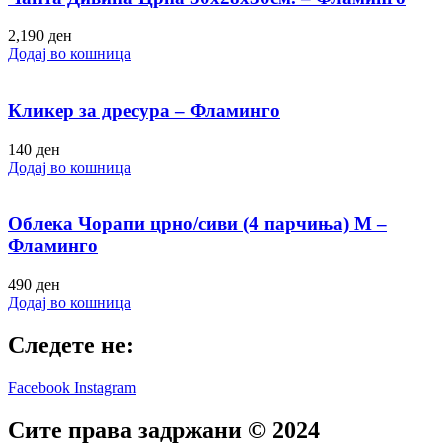
2,190
ден
Додај во кошница
Кликер за дресура – Фламинго
140
ден
Додај во кошница
Облека Чорапи црно/сиви (4 парчиња) M –
Фламинго
490
ден
Додај во кошница
Следете не:
Facebook
Instagram
Сите права задржани © 2024