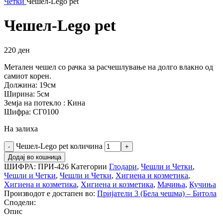
Четки
Чешел-Lego pet
Чешел-Lego pet
220
ден
Метален чешел со рачка за расчешлување на долго влакно од
самиот корен.
Должина: 19см
Ширина: 5см
Земја на потекло : Кина
Шифра: СГ0100
На залиха
Чешел-Lego pet количина
Додај во кошница
ШИФРА:
ПРИ-426
Категории
Глодари
,
Чешли и Четки
,
Чешли и Четки
,
Чешли и Четки
,
Хигиена и козметика
,
Хигиена и козметика
,
Хигиена и козметика
,
Мачиња
,
Кучиња
Производот е достапен во:
Пријатели 3 (Бела чешма) – Битола
Сподели:
Опис