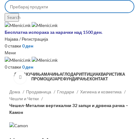
Search
Бесплатна испорака за нарачки над 1500 ден.
Најава / Регистрација
0
ставки
0
ден
Мени
0
ставки
0
ден
ДОМА
КУЧИЊА
МАЧИЊА
ГЛОДАРИ
ПТИЦИ
АКВАРИСТИКА
Зголеми
ПРОМОЦИЈА
РЕФУНДИРАЊЕ
КОНТАКТ
Дома
Продавница
Глодари
Хигиена и козметика
Чешли и Четки
Чешел-Метални вертикални 32 запци и дрвена рачка –
Камон