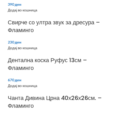
390
ден
Додај во кошница
Свирче со ултра звук за дресура –
Фламинго
230
ден
Додај во кошница
Дентална коска Руфус 13см –
Фламинго
670
ден
Додај во кошница
Чанта Дивина Црна 40х26х26см. –
Фламинго