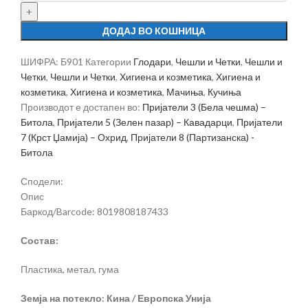
ДОДАЈ ВО КОШНИЦА
ШИФРА:
Б901
Категории
Глодари
,
Чешли и Четки
,
Чешли и
Четки
,
Чешли и Четки
,
Хигиена и козметика
,
Хигиена и
козметика
,
Хигиена и козметика
,
Мачиња
,
Кучиња
Производот е достапен во:
Пријатели 3 (Бела чешма) –
Битола
,
Пријатели 5 (Зелен пазар) – Кавадарци
,
Пријатели
7 (Крст Џамија) – Охрид
,
Пријатели 8 (Партизанска) -
Битола
Сподели:
Опис
Баркод/Barcode: 8019808187433
Состав:
Пластика, метал, гума
Земја на потекло: Кина / Европска Унија