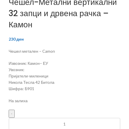
Чешел-Метални вертикални
32 запци и дрвена рачка –
Камон
230
ден
Чешел метален – Camon
Извозник: Камон– ЕУ
Увозник:
Пријатели-миленици
Никола Тесла 42 Битола
Шифра: Б901
На залиха