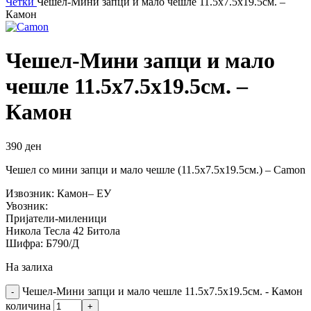
Четки
Чешел-Мини запци и мало чешле 11.5х7.5х19.5см. –
Камон
Чешел-Мини запци и мало
чешле 11.5х7.5х19.5см. –
Камон
390
ден
Чешел со мини запци и мало чешле (11.5х7.5х19.5см.) – Camon
Извозник: Камон– ЕУ
Увозник:
Пријатели-миленици
Никола Тесла 42 Битола
Шифра: Б790/Д
На залиха
Чешел-Мини запци и мало чешле 11.5х7.5х19.5см. - Камон
количина