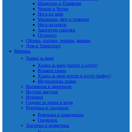
Шампони и Парфеми
Чешли и Четки
Нега на заби
Машинки, фен и ножици
Нега на нокти
Заштитни гаќички
Останато
Облека, патики, чорапи, машни
Дом и Транспорт
Мачиња
Храна за маче
Храна за маче (китен и адулт)
Влажна храна
Храна за маче китен и адулт (рефус)
Медицинска храна
Витамини и минерали
Вкусни закуски
Играчки
Садови за храна и вода
Ремчиња и градници
Ремчиња и поводници
Градници
Хигиена и козметика