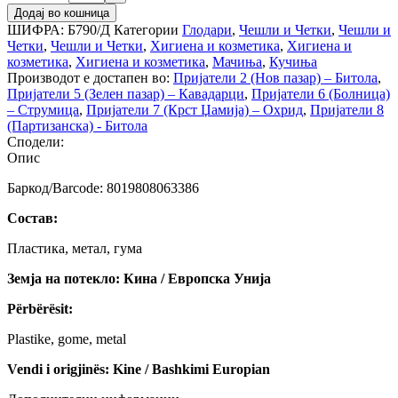
Додај во кошница
ШИФРА:
Б790/Д
Категории
Глодари
,
Чешли и Четки
,
Чешли и
Четки
,
Чешли и Четки
,
Хигиена и козметика
,
Хигиена и
козметика
,
Хигиена и козметика
,
Мачиња
,
Кучиња
Производот е достапен во:
Пријатели 2 (Нов пазар) – Битола
,
Пријатели 5 (Зелен пазар) – Кавадарци
,
Пријатели 6 (Болница)
– Струмица
,
Пријатели 7 (Крст Џамија) – Охрид
,
Пријатели 8
(Партизанска) - Битола
Сподели:
Опис
Баркод/Barcode: 8019808063386
Состав:
Пластика, метал, гума
Земја на потекло: Кина / Европска Унија
Përbërësit:
Plastike, gome, metal
Vendi i origjinës: Kine / Bashkimi Europian