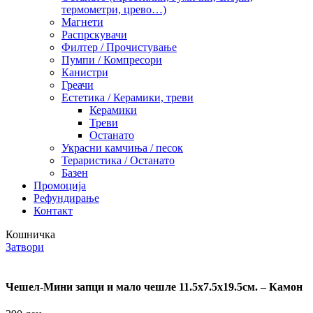
термометри, црево…)
Магнети
Распрскувачи
Филтер / Прочистување
Пумпи / Компресори
Канистри
Греачи
Естетика / Керамики, треви
Керамики
Треви
Останато
Украсни камчиња / песок
Тераристика / Останато
Базен
Промоција
Рефундирање
Контакт
Кошничка
Затвори
Чешел-Мини запци и мало чешле 11.5х7.5х19.5см. – Камон