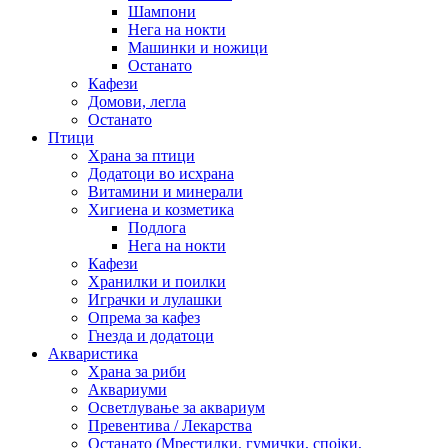
Шампони
Нега на нокти
Машинки и ножици
Останато
Кафези
Домови, легла
Останато
Птици
Храна за птици
Додатоци во исхрана
Витамини и минерали
Хигиена и козметика
Подлога
Нега на нокти
Кафези
Хранилки и поилки
Играчки и лулашки
Опрема за кафез
Гнезда и додатоци
Акваристика
Храна за риби
Аквариуми
Осветлување за аквариум
Превентива / Лекарства
Останато (Мрестилки, гумички, спојки,