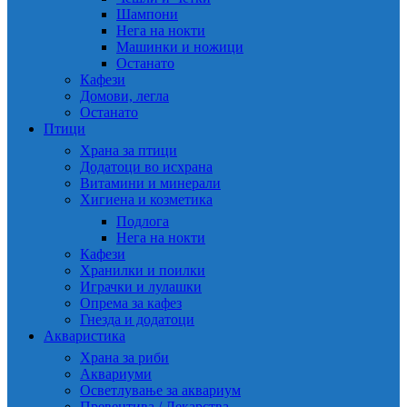
Шампони
Нега на нокти
Машинки и ножици
Останато
Кафези
Домови, легла
Останато
Птици
Храна за птици
Додатоци во исхрана
Витамини и минерали
Хигиена и козметика
Подлога
Нега на нокти
Кафези
Хранилки и поилки
Играчки и лулашки
Опрема за кафез
Гнезда и додатоци
Акваристика
Храна за риби
Аквариуми
Осветлување за аквариум
Превентива / Лекарства