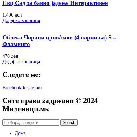
Пвц Сад за бавно јадење Интерактивен
1,490
ден
Додај во кошница
Облека Чорапи црно/сиви (4 парчиња) S –
Фламинго
470
ден
Додај во кошница
Следете не:
Facebook
Instagram
Сите права задржани © 2024
Mиленици.мк
Search
Дома