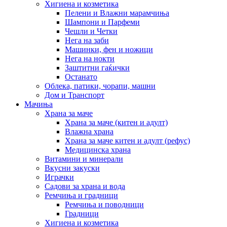
Хигиена и козметика
Пелени и Влажни марамчиња
Шампони и Парфеми
Чешли и Четки
Нега на заби
Машинки, фен и ножици
Нега на нокти
Заштитни гаќички
Останато
Облека, патики, чорапи, машни
Дом и Транспорт
Мачиња
Храна за маче
Храна за маче (китен и адулт)
Влажна храна
Храна за маче китен и адулт (рефус)
Медицинска храна
Витамини и минерали
Вкусни закуски
Играчки
Садови за храна и вода
Ремчиња и градници
Ремчиња и поводници
Градници
Хигиена и козметика