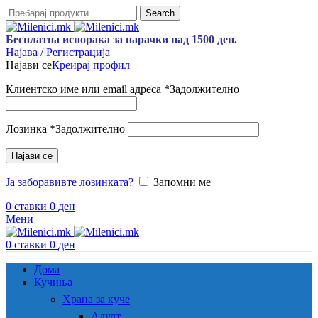
Search
Бесплатна испорака за нарачки над 1500 ден.
Најава / Регистрација
Најави се
Креирај профил
Клиентско име или email адреса
*
Задолжително
Лозинка
*
Задолжително
Најави се
Ја заборавивте лозинката?
Запомни ме
0
ставки
0
ден
Мени
0
ставки
0
ден
Дома
Кучиња
Храна за куче
Адулт