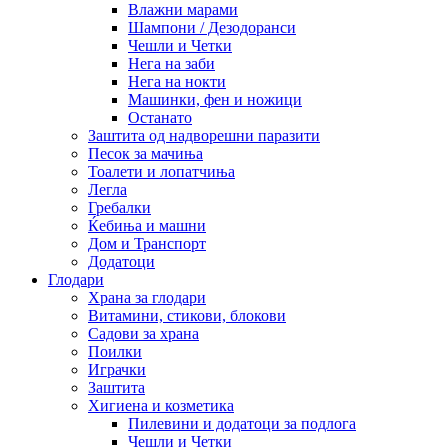
Влажни марами
Шампони / Дезодоранси
Чешли и Четки
Нега на заби
Нега на нокти
Машинки, фен и ножици
Останато
Заштита од надворешни паразити
Песок за мачиња
Тоалети и лопатчиња
Легла
Гребалки
Ќебиња и машни
Дом и Транспорт
Додатоци
Глодари
Храна за глодари
Витамини, стикови, блокови
Садови за храна
Поилки
Играчки
Заштита
Хигиена и козметика
Пилевини и додатоци за подлога
Чешли и Четки