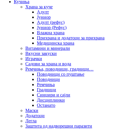
Кучиња
Храна за куче
Адулт
Јуниор
Адулт (рефус)
Јуниор (Рефус)
Влажна храна
Прихрана и додатоци за прихрана
Медицинска храна
Витамини и минерали
Вкусни закуски
Играчки
Садови за храна и вода
Ремчиња, поводници, градници…
Поводници со пуштање
Поводници
Ремчиња
Градници
Синџири и сајли
Дисциплинки
Останато
Маски
Додатоци
Легла
Заштита од надворешни паразити