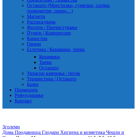
Останато (Мрестилки, гумички, спојки,
термометри, црево…)
Магнети
Распрскувачи
Филтер / Прочистување
Пумпи / Компресори
Канистри
Греачи
Естетика / Керамики, треви
Керамики
Треви
Останато
Украсни камчиња / песок
Тераристика / Останато
Базен
Промоција
Рефундирање
Контакт
Зголеми
Дома
Продавница
Глодари
Хигиена и козметика
Чешли и