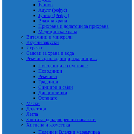
Јуниор
Адулт (рефус)
Јуниор (Рефус)
Влажна храна
Прихрана и додатоци за прихрана
Медицинска храна
Витамини и минерали
Вкусни закуски
Играчки
Садови за храна и вода
Ремчиња, поводници, градници…
Поводници со пуштање
Поводници
Ремчиња
Градници
Синџири и сајли
Дисциплинки
Останато
Маски
Додатоци
Легла
Заштита од надворешни паразити
Хигиена и козметика
Пелени и Влажни марамчиња