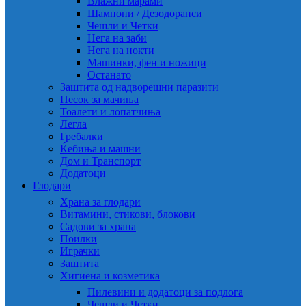
Влажни марами
Шампони / Дезодоранси
Чешли и Четки
Нега на заби
Нега на нокти
Машинки, фен и ножици
Останато
Заштита од надворешни паразити
Песок за мачиња
Тоалети и лопатчиња
Легла
Гребалки
Ќебиња и машни
Дом и Транспорт
Додатоци
Глодари
Храна за глодари
Витамини, стикови, блокови
Садови за храна
Поилки
Играчки
Заштита
Хигиена и козметика
Пилевини и додатоци за подлога
Чешли и Четки